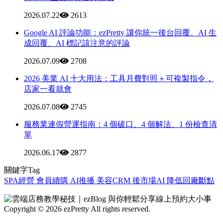
2026.07.22
2613
Google AI 評論功能：ezPretty 讓你統一後台回覆、AI 生
成回覆、AI 標記該注意的評論
2026.07.09
2708
2026 美業 AI 十大用法：工具月費對照＋可複製指令，
店家一看就會
2026.07.08
2745
服務業連假營運指南：4 個破口、4 個解法、1 份檢查清
單
2026.06.17
2877
關鍵字Tag
SPA經營
會員續購
AI推播
美容CRM
後市場AI
降低回廠斷點
Copyright © 2026 ezPretty All rights reserved.