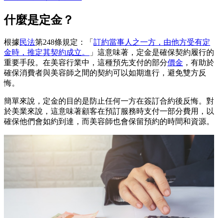
什麼是定金？
根據
民法
第248條規定：「
訂約當事人之一方，由他方受有定
金時，推定其契約成立。
」這意味著，定金是確保契約履行的
重要手段。在美容行業中，這種預先支付的部分
價金
，有助於
確保消費者與美容師之間的契約可以如期進行，避免雙方反
悔。
簡單來說，定金的目的是防止任何一方在簽訂合約後反悔。對
於美業來說，這意味著顧客在預訂服務時支付一部分費用，以
確保他們會如約到達，而美容師也會保留預約的時間和資源。