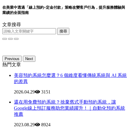
在美業中透過「線上預約+定金付款」策略改變客戶行為，提升服務體驗與
業績的全面指南
文章搜尋
搜尋
Previous
Next
熱門文章
美容預約系統怎麼選？6 個維度看懂傳統系統與 AI 系統
的差異
2026.04.29
3151
還在用免費預約系統？捨棄舊式手動預約系統，讓
Google線上預訂服務助您業績躍升！｜自動化預約系統
推薦
2023.08.29
8924