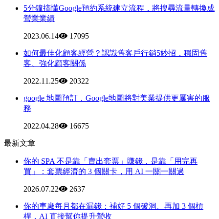
5分鐘搞懂Google預約系統建立流程，將搜尋流量轉換成
營業業績
2023.06.14
17095
如何最佳化顧客經營？認識舊客戶行銷5妙招，穩固舊
客、強化顧客關係
2022.11.25
20322
google 地圖預訂，Google地圖將對美業提供更厲害的服
務
2022.04.28
16675
最新文章
你的 SPA 不是靠「賣出套票」賺錢，是靠「用完再
買」：套票經濟的 3 個關卡，用 AI 一關一關過
2026.07.22
2637
你的車廠每月都在漏錢：補好 5 個破洞、再加 3 個槓
桿，AI 直接幫你提升營收