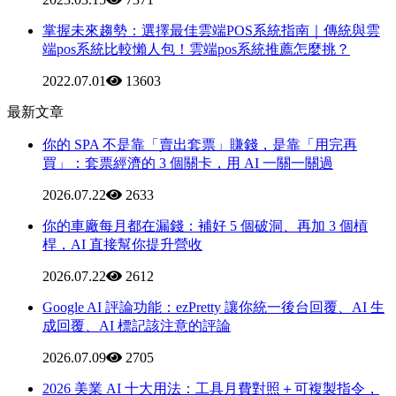
掌握未來趨勢：選擇最佳雲端POS系統指南｜傳統與雲
端pos系統比較懶人包！雲端pos系統推薦怎麼挑？
2022.07.01
13603
最新文章
你的 SPA 不是靠「賣出套票」賺錢，是靠「用完再
買」：套票經濟的 3 個關卡，用 AI 一關一關過
2026.07.22
2633
你的車廠每月都在漏錢：補好 5 個破洞、再加 3 個槓
桿，AI 直接幫你提升營收
2026.07.22
2612
Google AI 評論功能：ezPretty 讓你統一後台回覆、AI 生
成回覆、AI 標記該注意的評論
2026.07.09
2705
2026 美業 AI 十大用法：工具月費對照＋可複製指令，