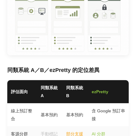
同類系統 A／B／ezPretty 的定位差異
同類系統
同類系統
評估面向
ezPretty
A
B
線上預訂整
含 Google 預訂串
基本預約
基本預約
合
接
客源分群
手動標記
部分支援
AI 分群