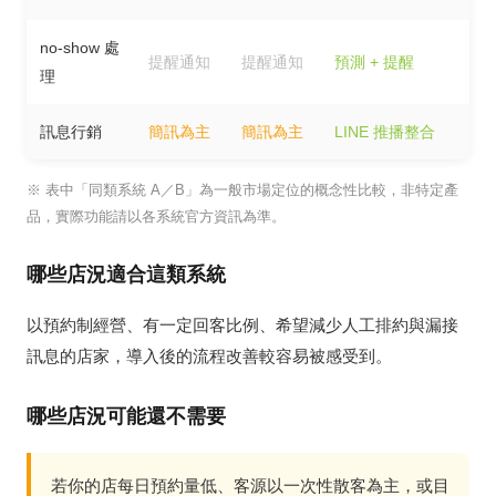
no-show 處
提醒通知
提醒通知
預測 + 提醒
理
訊息行銷
簡訊為主
簡訊為主
LINE 推播整合
※ 表中「同類系統 A／B」為一般市場定位的概念性比較，非特定產
品，實際功能請以各系統官方資訊為準。
哪些店況適合這類系統
以預約制經營、有一定回客比例、希望減少人工排約與漏接
訊息的店家，導入後的流程改善較容易被感受到。
哪些店況可能還不需要
若你的店每日預約量低、客源以一次性散客為主，或目