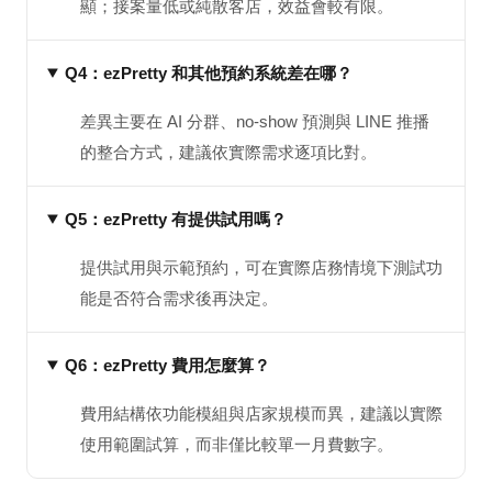
顯；接案量低或純散客店，效益會較有限。
Q4：ezPretty 和其他預約系統差在哪？
差異主要在 AI 分群、no-show 預測與 LINE 推播
的整合方式，建議依實際需求逐項比對。
Q5：ezPretty 有提供試用嗎？
提供試用與示範預約，可在實際店務情境下測試功
能是否符合需求後再決定。
Q6：ezPretty 費用怎麼算？
費用結構依功能模組與店家規模而異，建議以實際
使用範圍試算，而非僅比較單一月費數字。