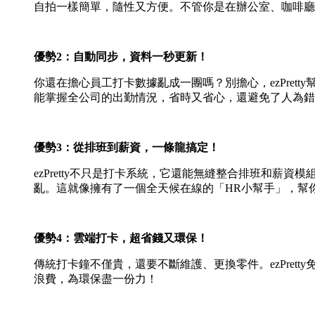
自拍一樣簡單，隨性又方便。不管你是在辦公室、咖啡廳
優勢2：自動同步，資料一秒更新！
你還在擔心員工打卡數據亂成一團嗎？別擔心，ezPre
能掌握全公司的出勤情況，省時又省心，還避免了人為錯
優勢3：從排班到薪資，一條龍搞定！
ezPretty不只是打卡系統，它還能無縫整合排班和
亂。這就像擁有了一個全天候在線的「HR小幫手」，幫
優勢4：雲端打卡，超省錢又環保！
傳統打卡鐘不僅貴，還要不斷維護、更換零件。ezPre
浪費，為環保盡一份力！