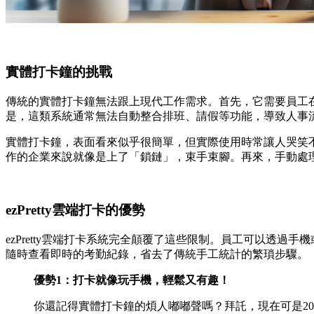
實體打卡鐘的挑戰
傳統的實體打卡鐘無法跟上現代工作需求。首先，它需要員工
是，這類系統通常無法自動整合排班、請假等功能，導致人事
實體打卡鐘，表面看來似乎很簡單，但實際使用時常讓人哭笑
作的企業來說就像是上了「鎖鏈」，束手束腳。再來，手動處
ezPretty雲端打卡的優勢
ezPretty雲端打卡系統完全顛覆了這些限制。員工可以透
隨時查看即時的考勤紀錄，省去了傳統手工統計的繁瑣步驟。
優勢1：打卡就像玩手機，輕鬆又有趣！
你還記得實體打卡鐘的煩人嘟嘟聲嗎？拜託，現在可是202