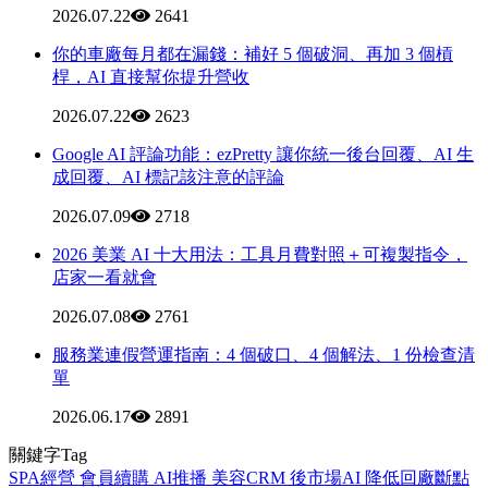
2026.07.22
2641
你的車廠每月都在漏錢：補好 5 個破洞、再加 3 個槓
桿，AI 直接幫你提升營收
2026.07.22
2623
Google AI 評論功能：ezPretty 讓你統一後台回覆、AI 生
成回覆、AI 標記該注意的評論
2026.07.09
2718
2026 美業 AI 十大用法：工具月費對照＋可複製指令，
店家一看就會
2026.07.08
2761
服務業連假營運指南：4 個破口、4 個解法、1 份檢查清
單
2026.06.17
2891
關鍵字Tag
SPA經營
會員續購
AI推播
美容CRM
後市場AI
降低回廠斷點