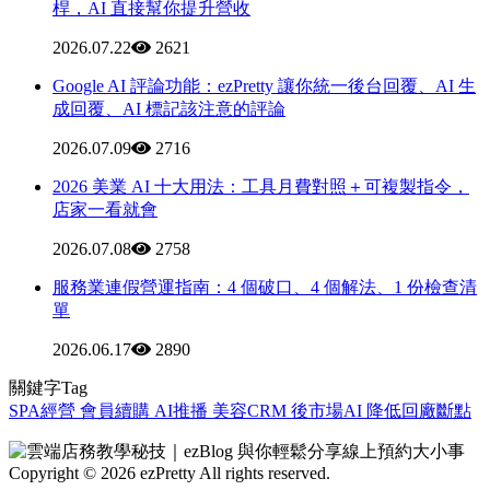
桿，AI 直接幫你提升營收
2026.07.22
2621
Google AI 評論功能：ezPretty 讓你統一後台回覆、AI 生
成回覆、AI 標記該注意的評論
2026.07.09
2716
2026 美業 AI 十大用法：工具月費對照＋可複製指令，
店家一看就會
2026.07.08
2758
服務業連假營運指南：4 個破口、4 個解法、1 份檢查清
單
2026.06.17
2890
關鍵字Tag
SPA經營
會員續購
AI推播
美容CRM
後市場AI
降低回廠斷點
Copyright © 2026 ezPretty All rights reserved.