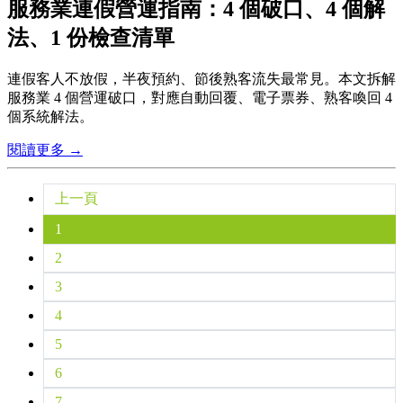
服務業連假營運指南：4 個破口、4 個解
法、1 份檢查清單
連假客人不放假，半夜預約、節後熟客流失最常見。本文拆解
服務業 4 個營運破口，對應自動回覆、電子票券、熟客喚回 4
個系統解法。
閱讀更多 →
上一頁
1
2
3
4
5
6
7