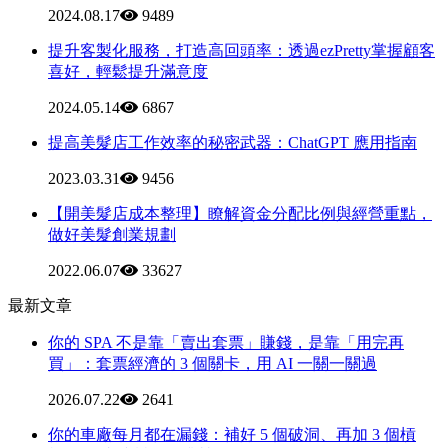
2024.08.17
9489
提升客製化服務，打造高回頭率：透過ezPretty掌握顧客
喜好，輕鬆提升滿意度
2024.05.14
6867
提高美髮店工作效率的秘密武器：ChatGPT 應用指南
2023.03.31
9456
【開美髮店成本整理】瞭解資金分配比例與經營重點，
做好美髮創業規劃
2022.06.07
33627
最新文章
你的 SPA 不是靠「賣出套票」賺錢，是靠「用完再
買」：套票經濟的 3 個關卡，用 AI 一關一關過
2026.07.22
2641
你的車廠每月都在漏錢：補好 5 個破洞、再加 3 個槓