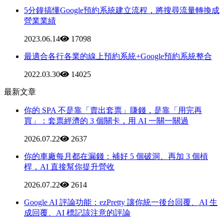
5分鐘搞懂Google預約系統建立流程，將搜尋流量轉換成
營業業績
2023.06.14
17098
最適合各行各業的線上預約系統+Google預約系統整合
2022.03.30
14025
最新文章
你的 SPA 不是靠「賣出套票」賺錢，是靠「用完再
買」：套票經濟的 3 個關卡，用 AI 一關一關過
2026.07.22
2637
你的車廠每月都在漏錢：補好 5 個破洞、再加 3 個槓
桿，AI 直接幫你提升營收
2026.07.22
2614
Google AI 評論功能：ezPretty 讓你統一後台回覆、AI 生
成回覆、AI 標記該注意的評論