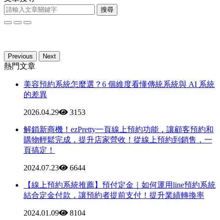
搜尋
Previous
Next
熱門文章
美容預約系統怎麼選？6 個維度看懂傳統系統與 AI 系統
的差異
2026.04.29
3153
解鎖新商機！ezPretty一頁線上預約功能，讓顧客預約和
購物輕鬆完成，提升店家營收！從線上預約到銷售，一
頁搞定！
2024.07.23
6644
【線上預約系統推薦】預付定金｜如何運用line預約系統
結合定金付款，讓預約者提前支付！提升業績轉換率
2024.01.09
8104