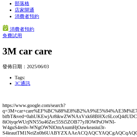
部落格
店家開通
消費者預約
消費者預約
免費試用
3M car care
發佈日期：2025/06/03
Tags:
3C通訊
https://www.google.com/search?
q=3M+car+care%EF%BC%88%E8%B2%A9%E5%94%AE3M%E
bifbT&ved=0ahUKEwjAr8ikwZWNAxVxk68BHXc6LcoQ4
8iOiyqeWUrjNN55u46Zec55Si5ZOB77yJIOWPsOWNl-
W4guS4reilv-WNgOWNlOmAsumHjOawkeasiui3r-
S4ieautTM1NeiZn0h6UABYZXAAeACQAQCYAQCgAQCqAQ