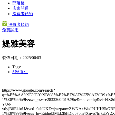
部落格
店家開通
消費者預約
消費者預約
免費試用
媞雅美容
發佈日期：2025/06/03
Tags:
SPA養生
https://www.google.com/search?
q=%E5%AA%9E%E9%9B%85%E7%BE%8E%E5%AE%B9+%E
1%E8%99%9F&sca_esv=e2833360f61929be&source=hp&ei=H
YUe-
vdyjBiiEkbrU&ved=0ahUKEwjwzpanwZWNAxWudPUHH
1%E8%99%9F&gs_lp=Egdnd3Mtd2l6IjDlqp7pm4Xnvo7lrrkg