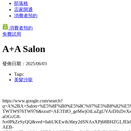
部落格
店家開通
消費者預約
消費者預約
免費試用
A+A Salon
發佈日期：2025/06/03
Tags:
美髮沙龍
https://www.google.com/search?
q=A%2BA+Salon+%E5%8F%B0%E5%8C%97%E5%B8%82%E5%
TWTW976TW976&sxsrf=AE3TifO_geMwjOiLuZgUVArDIxDvXez
aOGcG8-
fvr0PkZeSyQQ&ved=0ahUKEwih36ny2dSNAxXPj68BHZGLJ
AEB-