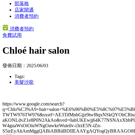
部落格
店家開通
消費者預約
消費者預約
免費試用
Chloé hair salon
發佈日期：2025/06/03
Tags:
美髮沙龍
https://www.google.com/search?
q=Chlo%C3%A9+hair+salon+%E6%96%B0%E5%8C%97%E5%
TWTW976TW976&sxsrf=AE3TifMnbGjjz9twf8qxNSkQYOhCRtu
aKONLdvZ1e8P0N2AkAo&ved=0ahUKEwjj64K77NSNAxXbb
W4guaWsOiOiuWNgOawkeWuieilv-i3rzE5N-iZn-
S5izEyAhAmMggQABiABBiiBDIIEAAYgAQYogQyBRAAGO8