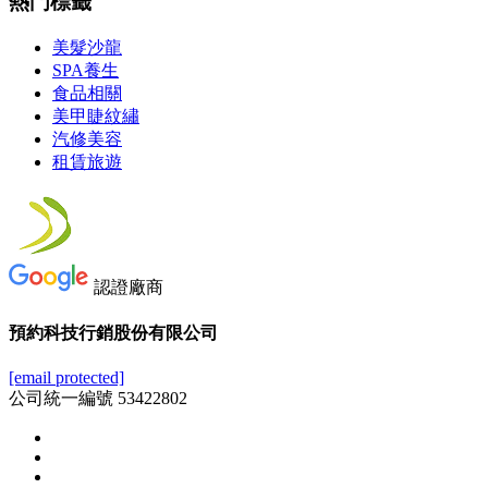
熱門標籤
美髮沙龍
SPA養生
食品相關
美甲睫紋繡
汽修美容
租賃旅遊
認證廠商
預約科技行銷股份有限公司
[email protected]
公司統一編號 53422802