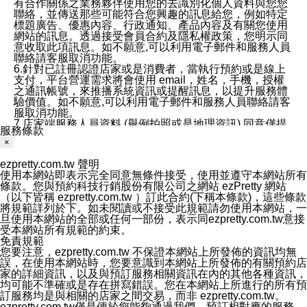
有合作關係之業務夥伴使用您的去識別化個人資料與您您
聯絡，並傳送那些可能符合您興趣的訊息給您，例如特定
標題廣告、優惠內容、行政通知、產品內容及有關您使用
網站的訊息。透過接受會員合約及隱私權政策，您明示同
意收取此項訊息。如不願意,可以利用電子郵件和服務人員
聯絡請客服取消功能。
6.針對已註冊認證店家或是消費者，當執行預約或是線上
支付，平台營運需求將會使用 email，姓名，手機，授權
之通訊帳號，來推播系統資訊或提醒訊息，以提升服務體
驗價值。如不願意,可以利用電子郵件和服務人員聯絡請客
服取消功能。
7.店家端服務人員資料 (舉例拍照或是地理資訊) 同意僅提
服務條款
供所屬店家管理人員可以使用消費者的作品集資料和員工
×
打卡個人圖像行為。本公司及ezPretty平台不會做任何使
用。
ezpretty.com.tw 聲明
三、本公司對您個人資料的揭露
使用本網站即表示完全同意無條件接受，使用並遵守本網站所有
1.基於現有服務平台的監管環境，預約科技保證不會揭露
條款。您與預約科技行銷股份有限公司之網站 ezPretty 網站
任何店家的營運資訊，且預約科技和店家均不能洩露消費
（以下皆稱 ezpretty.com.tw ）訂此合約(下稱本條款)，這些條款
者的個人資料。然而，在某些情況下，本公司可能會因受
將規範詳列於下。如未閱讀或不接受此規範請勿使用本網站，一
政府要求或法律規定，而被迫向政府或第三方提供資料。
旦使用本網站的全部或任何一部份，表示同ezpretty.com.tw意接
第三方也可能非法地攔截或存取傳輸的私人通訊，或會員
受本網站所有規範的約束。
可能濫用或誤用從本公司網站獲得的您的資料。因此，儘
免責規範
管本公司使用企業標準的保護措施來保護您的隱私，本公
您要注意，ezpretty.com.tw 不保證本網站上所發佈的資訊均無
司並未承諾您的個人識別資料或私人通訊將永遠保密。
誤，在使用本網站時，您要意識到本網站上所發佈的有關預約店
2.根據本公司的政策，本公司不會將涉及您的個人識別資
家的詳細資訊，以及與預訂服務相關資訊在內的其他各種資訊，
料出租或出售給第三方。
均可能不準確或是存在拼寫錯誤。您在本網站上所進行的所有預
3. 本公司、所屬集團、關係企業或與其合作行銷之第三方
訂服務均是與相關的店家之間交易，而非 ezpretty.com.tw。
業務合作公司會在您同意之情形下，始得利用您的個人資
ezpretty.com.tw僅是便於您能夠通過我們，預訂相對應的服務。