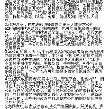
關法令之規定，在為提供您個人業務及/或提供相關服務及
活動或為本公司進行行銷分析之必要範圍內，包括但不限
於提供服務訊息及資訊、進行贈品兌換活動、會員登錄及
驗證、廣告行銷、特別活動通知、新服務、新產品之通
知、行銷分析等用途等，蒐集、處理及利用您的個人資
料。
2.請您注意，在本網站刊登廣告之第三人或與本公司
ezPretty網站連結與介接的網站，也可能蒐集您個人的資
料，凡經由本公司網站連結至第三方獨立管理、經營之網
站，其有關個人資料的保護，適用第三方或各該網站個別
的隱私權保護政策，其資料處理措施不適用本網站之隱私
權保護政策，本公司對於該等第三人或連結網站之行為不
負連帶責任。
3.本公司所屬ezPretty平台根據店家或消費者所要求的服務
功能需求或服務平台問題，本公司可使用您之前建立資料
及現在或過去在網站上的行為所取得之其他資料 (包括但
不限於手機作業系統、手機型號、手機帳號、APP設定參
數及其他資料)，來解決爭議、檢修障礙問題及執行本公司
的會員合約，本公司也有可能檢視多個會員以確認問題所
在或解決爭議。
4.您(店家或消費者)同意本公司之營運平台、集團內部、關
係企業、與有合作關係之業務夥伴交叉行銷使用，使用去
除個人識別化資料來強化統計分析網站利用方式、提升本
公司服務的內容及產品，進而提升本公司的市場行銷及促
銷、並且根據客戶的需求定義個人化製服務介面、網頁設
計及服務，這些使用改善並且調整本公司的網站使其更符
合您的需求。
5.您同意您(店家或消費者)本公司集團內部、關係企業、與