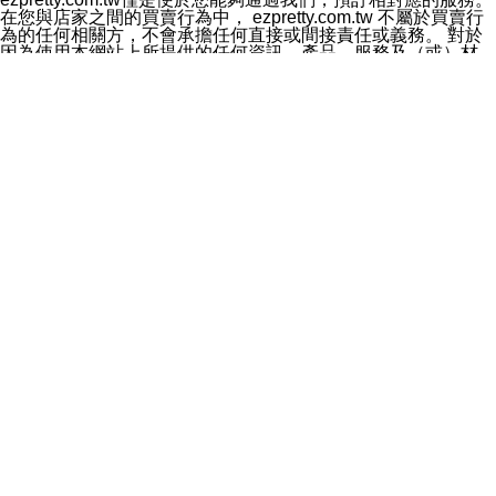
料於行銷活動資訊、商品訊息或新服務等相關行銷，且於
在您與店家之間的買賣行為中， ezpretty.com.tw 不屬於買賣行
首次行銷時，將提供您表示拒絕行銷之方式，本公司不會
為的任何相關方，不會承擔任何直接或間接責任或義務。 對於
向您索取相關費用。如您拒絕接受行銷服務或嗣後欲拒絕
因為使用本網站上所提供的任何資訊、產品、服務及（或）材
時，均可隨時通知本公司，本公司、所屬集團、關係企業
料，而產生或導致的任何損失或損害，ezpretty.com.tw 及其管
或與其合作行銷之第三方業務合作公司或第三方業務合作
理人員、員工或代表人均對此不承擔任何責任。 儘管
公司將立即停止利用您的個人資料行銷。
ezpretty.com.tw 已經盡了適當努力確保本網站上所列的服務符
四、個人資料利用之期間、地區、對象及方式如下
合合理的標準，仍不得將本網站內所列出的任何服務視為
1.期間：您同意於本公司存續期間或依法令之資料保存期
ezpretty.com.tw 推薦的服務，或是認為其代表該服務將會適用
間內，以及您的個人資料蒐集之目的消失或期限屆滿時，
於該用戶。如果該服務不適用於您，ezpretty.com.tw 將對此不
本公司得繼續保存、處理或利用您的個人資料。
承擔任何責任。
2.地區：就中華民國領域內。
網站使用者的守法義務及承諾
3.對象：本公司所屬公司(本公司)及其分公司、本公司之關
本條款構成您與 ezPretty 間之有效契約。 本條款中如有一部無
係企業、其他與本公司有業務往來或合作之機構。
效時，不影響其他條款之效力。 本條款如有未盡之處，雙方均
4.方式：以電話、簡訊、電子郵件、紙本或其他合於當時
應依誠實信用、平等互惠原則，共商解決之道。
科技之適當方式作個人資料之利用，(包括任何依法得利用
年齡和責任
之方式，但不限於使用於本網站或與外部合作之行銷)並於
你向 ezpretty.com.tw您確認您已經達到使用本網站的合法年
法令容許之範圍內，為行銷建檔、揭露、轉介或交互運用
齡。可以針對您在使用本網站時產生的任何責任，形成有約束力
予本公司及其合作對象。
的法律責任。您理解使用本網站時及他人使用您的登錄資訊使用
五、個人資料之類別
本網站時所產生的交易責任。
本聲明所指之個人資料類別如下:
網站連結
1.您提供之資料，包括您的姓名、性別、連絡方式(包括但
本網站可能包含有通往ezpretty.com.tw以外的其他方所運營網站
不限於電話、E-MAIL及地址等)、服務單位、職稱、為完
的超連結。此類超連結僅提供用於參考。此類網站不是由
成收款或付款所需之資料、IＰ位址、及其他得以直接或間
ezpretty.com.tw 控制，我們對其內容不承擔任何責任。在本網
接識別使用者身分之個人資料，及執行職務或業務之必要
站上加入通往此類網站的超連結，並非暗示我們贊同此類網站上
範圍內所需蒐集、處理及利用的個人資料。
的材料或是與其經營人之間存在任何聯繫。
2.為提升服務品質，本公司會依照所提供服務之性質，記
智慧財產權聲明
錄使用者的IP位址、以及在本公司內的瀏覽活動(例如，使
本網站上的所有資訊、內容、圖片、文字、聲音、圖像22、按
用者所使用的軟硬體、所點選的網頁)等資料，但是這些資
鈕、商標、服務標章及商品名稱均受中華民國國家法律及國際條