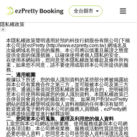
隱私權政策
×
本隱私權政策聲明適用於預約科技行銷股份有限公司(下稱
本公司)於ezPretty (http://www.ezpretty.com.tw) 網域名及
次級網域名所提供的服務。本公司將以慎重且嚴謹之態度
提供全面的保護措施，以確保使用者個人隱私的安全。
在使用本網站時，您同意受本隱私權政策條款及條件所拘
束，如果您不同意，請不要使用或取得本公司所提供的服
務。
一、適用範圍
根據以下所述，您的個人識別資料的某些部分將被揭露給
與本公司有業務合作之第三方，並可能被本公司及第三方
使用。通過註冊並同意隱私權政策和會員合約，您明確同
意本公司使用和揭露您的個人識別資料。本隱私權政策已
合併並與會員合約的條款相一致。 如果用戶對於ezPretty
網站的隱私權聲明或與個人資料相關的任何事項有疑問，
歡迎透過電子郵件與本公司的服務人員聯絡，ezPretty網
站將盡快回覆並進行解釋說明。
二、您同意本公司蒐集、處理及利用您的個人資料
1.當您與本公司網站洽辦業務、使用服務或參與本公司網
站各項活動，本公司將視業務、服務或活動性質請您提供
必要的個人資料，您同意本公司依照個人資料保護法及相