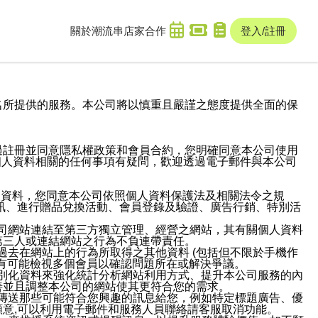
關於潮流串
店家合作
登入/註冊
域名及次級網域名所提供的服務。本公司將以慎重且嚴謹之態度提供全面的保
過註冊並同意隱私權政策和會員合約，您明確同意本公司使用
與個人資料相關的任何事項有疑問，歡迎透過電子郵件與本公司
人資料，您同意本公司依照個人資料保護法及相關法令之規
訊、進行贈品兌換活動、會員登錄及驗證、廣告行銷、特別活
本公司網站連結至第三方獨立管理、經營之網站，其有關個人資料
第三人或連結網站之行為不負連帶責任。
或過去在網站上的行為所取得之其他資料 (包括但不限於手機作
也有可能檢視多個會員以確認問題所在或解決爭議。
識別化資料來強化統計分析網站利用方式、提升本公司服務的內
善並且調整本公司的網站使其更符合您的需求。
並傳送那些可能符合您興趣的訊息給您，例如特定標題廣告、優
意,可以利用電子郵件和服務人員聯絡請客服取消功能。