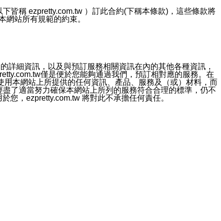
ezpretty.com.tw ）訂此合約(下稱本條款)，這些條款將
接受本網站所有規範的約束。
約店家的詳細資訊，以及與預訂服務相關資訊在內的其他各種資訊，
etty.com.tw僅是便於您能夠通過我們，預訂相對應的服務。在
對於因為使用本網站上所提供的任何資訊、產品、服務及（或）材料，而
m.tw 已經盡了適當努力確保本網站上所列的服務符合合理的標準，仍不
ezpretty.com.tw 將對此不承擔任何責任。
均應依誠實信用、平等互惠原則，共商解決之道。
力的法律責任。您理解使用本網站時及他人使用您的登錄資訊使用本