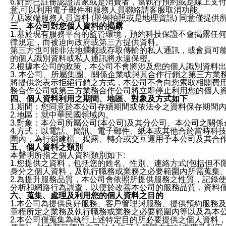
6.針對已註冊認證店家或是消費者，當執行預約或是線上支付
意,可以利用電子郵件和服務人員聯絡請客服取消功能。
7.店家端服務人員資料 (舉例拍照或是地理資訊) 同意僅提
三、本公司對您個人資料的揭露
1.基於現有服務平台的監管環境，預約科技保證不會揭露任
律規定，而被迫向政府或第三方提供資料。
第三方也可能非法地攔截或存取傳輸的私人通訊，或會員可
的個人識別資料或私人通訊將永遠保密。
2.根據本公司的政策，本公司不會將涉及您的個人識別資料
3. 本公司、所屬集團、關係企業或與其合作行銷之第三方
將提供您表示拒絕行銷之方式，本公司不會向您索取相關費
務合作公司或第三方業務合作公司將立即停止利用您的個人
四、個人資料利用之期間、地區、對象及方式如下
1.期間：您同意於本公司存續期間或依法令之資料保存期間
2.地區：就中華民國領域內。
3.對象：本公司所屬公司(本公司)及其分公司、本公司之關
4.方式：以電話、簡訊、電子郵件、紙本或其他合於當時科
圍內，為行銷建檔、揭露、轉介或交互運用予本公司及其合
五、個人資料之類別
本聲明所指之個人資料類別如下:
1.您提供之資料，包括您的姓名、性別、連絡方式(包括但不
身分之個人資料，及執行職務或業務之必要範圍內所需蒐集
2.為提升服務品質，本公司會依照所提供服務之性質，記錄
分析和網路行為調查，以便於改善本公司的服務品質，資料
六、蒐集、處理及利用您的個人資料之目的
1.本公司為提供良好服務、客戶管理與服務、提供預約服務
章程所定之業務及執行職務或業務之必要範圍內等以及為本
2.本公司僅蒐集為執行上述特定目的所必要提供之個人資料