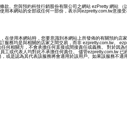
號碼比對相符。
息。
預約科技行銷股份有限公司之網站 ezPretty 網站 （以下皆稱 
網站的全部或任何一部份，表示同ezpretty.com.tw意
的資訊均無誤，在使用本網站時，您要意識到本網站上所發佈的有關預
官方帳號或認證官方帳號的通知型訊息。
相關的店家之間交易，而非 ezpretty.com.tw。 ezpr
屬於買賣行為的任何相關方，不會承擔任何直接或間接責任或義務。 
人員、員工或代表人均對此不承擔任何責任。 儘管ezpretty.co
薦的服務，或是認為其代表該服務將會適用於該用戶。如果該服務不適用於您，
有一部無效時，不影響其他條款之效力。 本條款如有未盡之處，雙方
的合法年齡。可以針對您在使用本網站時產生的任何責任，形成有約束