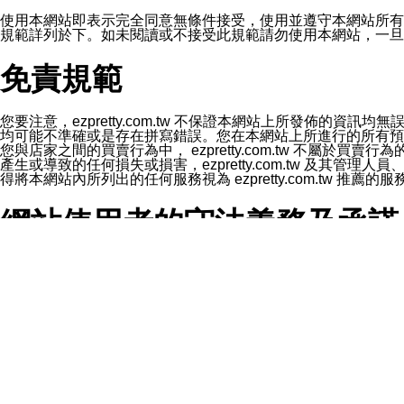
1.LINE 帳號設定的電話號碼與本公司/本服務所傳來的電話
2.該 LINE 帳號已在 LINE APP 設定中，同意接收通知型訊
使用本網站即表示完全同意無條件接受，使用並遵守本網站所有條款。您與
3.LINE 帳號未封鎖傳送訊息之 LINE 官方帳號。
規範詳列於下。如未閱讀或不接受此規範請勿使用本網站，一旦使用本
欲變更通知型訊息的設定，操作如下：
1.點選「主頁」＞「設定」
免責規範
2.點選「隱私設定」
3.點選「提供使用資料」
4.點選「LINE通知型訊息」
5.開關「接收LINE通知型訊息」
您要注意，ezpretty.com.tw 不保證本網站上所發佈
❗️關閉「接收通知型訊息」後，將不會接收到來自任何企業
均可能不準確或是存在拼寫錯誤。您在本網站上所進行的所有預訂服務均是與
您與店家之間的買賣行為中， ezpretty.com.tw 不
產生或導致的任何損失或損害，ezpretty.com.tw 及其管理
得將本網站內所列出的任何服務視為 ezpretty.com.tw 推
網站使用者的守法義務及承諾
本條款構成您與 ezPretty 間之有效契約。 本條款中如
年齡和責任
你向 ezpretty.com.tw您確認您已經達到使用本網站
網站時所產生的交易責任。