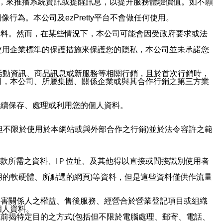
帳號，來推播系統資訊或提醒訊息，以提升服務體驗價值。如不願
行為。本公司及ezPretty平台不會做任何使用。
資料。然而，在某些情況下，本公司可能會因受政府要求或法
使用企業標準的保護措施來保護您的隱私，本公司並未承諾您
活動資訊、商品訊息或新服務等相關行銷，且於首次行銷時，
司，本公司、所屬集團、關係企業或與其合作行銷之第三方業
繼續保存、處理或利用您的個人資料。
但不限於使用於本網站或與外部合作之行銷)並於法令容許之範
或付款所需之資料、IＰ位址、及其他得以直接或間接識別使用者
用的軟硬體、所點選的網頁)等資料，但是這些資料僅供作流量
利害關係人之權益、售後服務、經營合於營業登記項目或組織
個人資料。
前揭特定目的之方式(包括但不限於電腦處理、郵寄、電話、