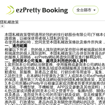
隱私權政策
×
本隱私權政策聲明適用於預約科技行銷股份有限公司(下稱本公司)於ezP
護措施，以確保使用者個人隱私的安全。
在使用本網站時，您同意受本隱私權政策條款及條件所拘束
一、適用範圍
根據以下所述，您的個人識別資料的某些部分將被揭露給與
和揭露您的個人識別資料。本隱私權政策已合併並與會員合約的
的服務人員聯絡，ezPretty網站將盡快回覆並進行解釋說明。
二、您同意本公司蒐集、處理及利用您的個人資料
1.當您與本公司網站洽辦業務、使用服務或參與本公司網站
定，在為提供您個人業務及/或提供相關服務及活動或為本
動通知、新服務、新產品之通知、行銷分析等用途等，蒐集
2.請您注意，在本網站刊登廣告之第三人或與本公司ezPr
的保護，適用第三方或各該網站個別的隱私權保護政策，其
3.本公司所屬ezPretty平台根據店家或消費者所要求的
業系統、手機型號、手機帳號、APP設定參數及其他資料)
4.您(店家或消費者)同意本公司之營運平台、集團內部、
容及產品，進而提升本公司的市場行銷及促銷、並且根據客
5.您同意您(店家或消費者)本公司集團內部、關係企業、
惠內容、行政通知、產品內容及有關您使用網站的訊息。透過