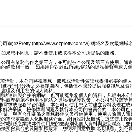
retty (http://www.ezpretty.com.tw) 網
，如果您不同意，請不要使用或取得本公司所提供的服務。
本公司有業務合作之第三方，並可能被本公司及第三方使用。通
條款相一致。 如果用戶對於ezPretty網站的隱私權聲明或
各項活動，本公司將視業務、服務或活動性質請您提供必要的個
公司進行行銷分析之必要範圍內，包括但不限於提供服務訊息及資
、處理及利用您的個人資料。
etty網站連結與介接的網站，也可能蒐集您個人的資料，凡經由
資料處理措施不適用本網站之隱私權保護政策，本公司對於該等
服務功能需求或服務平台問題，本公司可使用您之前建立資料及現在
，來解決爭議、檢修障礙問題及執行本公司的會員合約，本公司
關係企業、與有合作關係之業務夥伴交叉行銷使用，使用去除個人
戶的需求定義個人化製服務介面、網頁設計及服務，這些使用改
與有合作關係之業務夥伴使用您的去識別化個人資料與您您聯絡，
接受會員合約及隱私權政策，您明示同意收取此項訊息。如不願