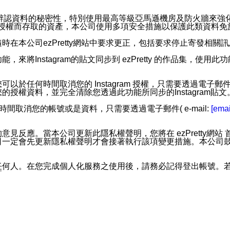
。
您個人辨認資料的秘密性，特別使用最高等級亞馬遜機房及防火牆來
失及未經授權而存取的資產，本公司使用多項安全措施以保護此類資料
在本公司ezPretty網站中要求更正，包括要求停止寄發相關
步功能，來將Instagram的貼文同步到 ezPretty 的作品集，使
步功能，您可以於任何時間取消您的 Instagram 授權，只需要
授權資料，並完全清除您透過此功能所同步的Instagram貼文
時間取消您的帳號或是資料，只需要透過電子郵件( e-mail:
[emai
應。當本公司更新此隱私權聲明，您將在 ezPretty網站 首頁
定會先更新隱私權聲明才會接著執行該項變更措施。本公司鼓勵您定
任何人。在您完成個人化服務之使用後，請務必記得登出帳號。
區。
並傳送或宣傳本網站各項服務之資料或電子郵件供您參考。您能
入本公司/本服務好友，您仍可接收到通知型訊息。
限，以廣告或其他目的的訊息皆不會被傳送。滿足以下三個條件