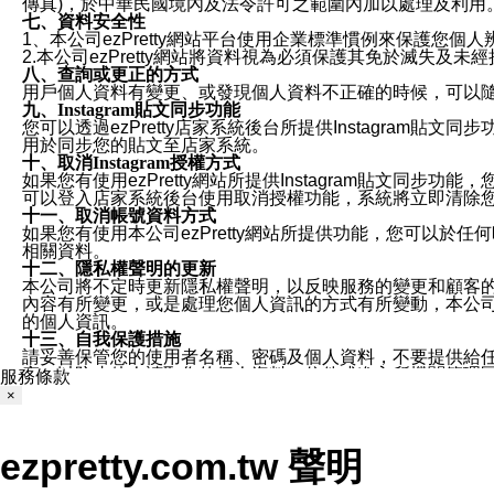
傳真)，於中華民國境內及法令許可之範圍內加以處理及利用
七、資料安全性
1、本公司ezPretty網站平台使用企業標準慣例來保護
2.本公司ezPretty網站將資料視為必須保護其免於滅
八、查詢或更正的方式
用戶個人資料有變更、或發現個人資料不正確的時候，可以隨時
九、Instagram貼文同步功能
您可以透過ezPretty店家系統後台所提供Instagram貼文同
用於同步您的貼文至店家系統。
十、取消Instagram授權方式
如果您有使用ezPretty網站所提供Instagram貼文同
可以登入店家系統後台使用取消授權功能，系統將立即清除您的
十一、取消帳號資料方式
如果您有使用本公司ezPretty網站所提供功能，您可以於任何
相關資料。
十二、隱私權聲明的更新
本公司將不定時更新隱私權聲明，以反映服務的變更和顧客的意見反
內容有所變更，或是處理您個人資訊的方式有所變動，本公司一
的個人資訊。
十三、自我保護措施
請妥善保管您的使用者名稱、密碼及個人資料，不要提供給
窗，以防止他人讀取您的個人資料、信件或進入所機關管理
服務條款
十四、傳送宣傳本站資訊或電子郵件之政策
×
您同意本公司網站，透過您所提供的郵件地址與您取得聯絡
停止接收這些資料或電子郵件。
十五、訊息通知
ezpretty.com.tw 聲明
本公司/本服務將以通知型訊息傳送重要訊息給您。即使未加
本公司/本服務傳送之通知型訊息以對您有效且重要的訊息為