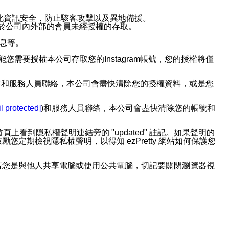
強化資訊安全，防止駭客攻擊以及異地備援。
免於公司內外部的會員未經授權的存取。
訊息等。
用此功能您需要授權本公司存取您的Instagram帳號，您的授權將僅
透過電子郵件和服務人員聯絡，本公司會盡快清除您的授權資料，或是您
。
l protected]
)和服務人員聯絡，本公司會盡快清除您的帳號和
上看到隱私權聲明連結旁的 "updated" 註記。如果聲明的
期檢視隱私權聲明，以得知 ezPretty 網站如何保護您
若您是與他人共享電腦或使用公共電腦，切記要關閉瀏覽器視
依照該資料或電子郵件所指示之方法、說明或功能連結，隨時
者，將可收到通知型訊息。