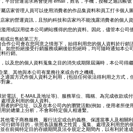
，平台營運需求將會使用 email，姓名，手機，授權之通訊
供所屬店家管理人員可以使用消費者的作品集資料和員工打卡個人圖像
何店家的營運資訊，且預約科技和店家均不能洩露消費者的個人
能濫用或誤用從本公司網站獲得的您的資料。因此，儘管本公司
出租或出售給第三方。
業務合作公司會在您同意之情形下，始得利用您的個人資料於行銷
用。如您拒絕接受行銷服務或嗣後欲拒絕時，均可隨時通知本公
資料行銷。
內，以及您的個人資料蒐集之目的消失或期限屆滿時，本公司得
係企業、其他與本公司有業務往來或合作之機構。
技之適當方式作個人資料之利用，(包括任何依法得利用之方式，
作對象。
限於電話、E-MAIL及地址等)、服務單位、職稱、為完成收款
、處理及利用的個人資料。
使用者的IP位址、以及在本公司內的瀏覽活動(例如，使用者所使
僅用於總量上分析，不會和特定個人相連繫。
及其他電子商務服務、履行法定或合約義務、保護當事人及相關
公司行銷等目的，依照各該服務之性質，蒐集、處理及利用您的
，並在前揭特定目的存續期間及法令規定之期間內，以有利於達成