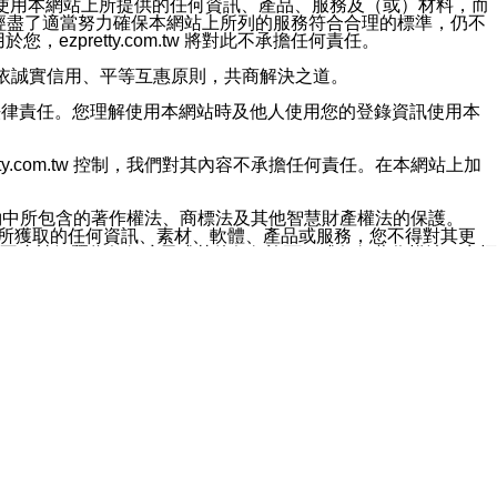
對於因為使用本網站上所提供的任何資訊、產品、服務及（或）材料，而
m.tw 已經盡了適當努力確保本網站上所列的服務符合合理的標準，仍不
ezpretty.com.tw 將對此不承擔任何責任。
均應依誠實信用、平等互惠原則，共商解決之道。
力的法律責任。您理解使用本網站時及他人使用您的登錄資訊使用本
ty.com.tw 控制，我們對其內容不承擔任何責任。在本網站上加
約中所包含的著作權法、商標法及其他智慧財產權法的保護。
網站上所獲取的任何資訊、素材、軟體、產品或服務，您不得對其更
不應被解釋為任何暗示或其他任何許可，或任何著作權法、商標
違反此規定，我們將追究其法律責任。
任何損失、責任及協力廠商的任何索賠或要求（包括律師費），將由
站而獲取到的資訊，而導致您遭受的任何風險或損失，將由您自
用本網站而造成的任何損失負責，同時，您會在此放棄有關此損失的所有及
伺服器不會發生缺陷，其中包括但不僅限於病毒或其他有害元素。對於
w 控制範圍的任何病毒感染、BUG、篡改、技術故障、錯誤、遺
有明示、暗示或法定及其他聲明、保證和條款均予以最大限度的排除，
定目的等。 ezpretty.com.tw 不能持續或在某階段
方便目的，其不應影響這些條款的範圍或意義，或是產生其他的
或任何協力廠商承擔任何責任。 在每次訪問網站時，您應檢查一下這