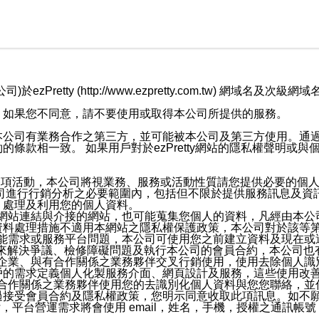
retty (http://www.ezpretty.com.tw) 網
，如果您不同意，請不要使用或取得本公司所提供的服務。
本公司有業務合作之第三方，並可能被本公司及第三方使用。通
條款相一致。 如果用戶對於ezPretty網站的隱私權聲明或
各項活動，本公司將視業務、服務或活動性質請您提供必要的個
公司進行行銷分析之必要範圍內，包括但不限於提供服務訊息及資
、處理及利用您的個人資料。
etty網站連結與介接的網站，也可能蒐集您個人的資料，凡經由
資料處理措施不適用本網站之隱私權保護政策，本公司對於該等
服務功能需求或服務平台問題，本公司可使用您之前建立資料及現在
，來解決爭議、檢修障礙問題及執行本公司的會員合約，本公司
關係企業、與有合作關係之業務夥伴交叉行銷使用，使用去除個人
戶的需求定義個人化製服務介面、網頁設計及服務，這些使用改
與有合作關係之業務夥伴使用您的去識別化個人資料與您您聯絡，
接受會員合約及隱私權政策，您明示同意收取此項訊息。如不願
，平台營運需求將會使用 email，姓名，手機，授權之通訊