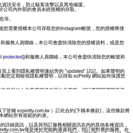
強化資訊安全，防止駭客攻擊以及異地備援。
免於公司內外部的會員未經授權的存取。
訊息等。
用此功能您需要授權本公司存取您的Instagram帳號，您的授權將僅
透過電子郵件和服務人員聯絡，本公司會盡快清除您的授權資料，或是您
。
l protected]
)和服務人員聯絡，本公司會盡快清除您的帳號和
上看到隱私權聲明連結旁的 "updated" 註記。如果聲明的
期檢視隱私權聲明，以得知 ezPretty 網站如何保護您
若您是與他人共享電腦或使用公共電腦，切記要關閉瀏覽器視
依照該資料或電子郵件所指示之方法、說明或功能連結，隨時
ezpretty.com.tw ）訂此合約(下稱本條款)，這些條款將
接受本網站所有規範的約束。
者，將可收到通知型訊息。
約店家的詳細資訊，以及與預訂服務相關資訊在內的其他各種資訊，
etty.com.tw僅是便於您能夠通過我們，預訂相對應的服務。在