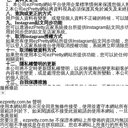
1、本公司ezPretty網站平台使用企業標準慣例來保護
2.本公司ezPretty網站將資料視為必須保護其免於滅
八、查詢或更正的方式
用戶個人資料有變更、或發現個人資料不正確的時候，可以隨時
九、Instagram貼文同步功能
您可以透過ezPretty店家系統後台所提供Instagram貼文同
用於同步您的貼文至店家系統。
十、取消Instagram授權方式
如果您有使用ezPretty網站所提供Instagram貼文同
可以登入店家系統後台使用取消授權功能，系統將立即清除您的
十一、取消帳號資料方式
如果您有使用本公司ezPretty網站所提供功能，您可以於任何
相關資料。
十二、隱私權聲明的更新
本公司將不定時更新隱私權聲明，以反映服務的變更和顧客的意見反
內容有所變更，或是處理您個人資訊的方式有所變動，本公司一
的個人資訊。
十三、自我保護措施
請妥善保管您的使用者名稱、密碼及個人資料，不要提供給
服務條款
窗，以防止他人讀取您的個人資料、信件或進入所機關管理
×
十四、傳送宣傳本站資訊或電子郵件之政策
您同意本公司網站，透過您所提供的郵件地址與您取得聯絡
ezpretty.com.tw 聲明
停止接收這些資料或電子郵件。
使用本網站即表示完全同意無條件接受，使用並遵守本網站所有條款。您與
十五、訊息通知
規範詳列於下。如未閱讀或不接受此規範請勿使用本網站，一旦使用本
本公司/本服務將以通知型訊息傳送重要訊息給您。即使未加
免責規範
本公司/本服務傳送之通知型訊息以對您有效且重要的訊息為
您要注意，ezpretty.com.tw 不保證本網站上所發佈
1.LINE 帳號設定的電話號碼與本公司/本服務所傳來的電話
均可能不準確或是存在拼寫錯誤。您在本網站上所進行的所有預訂服務均是與
2.該 LINE 帳號已在 LINE APP 設定中，同意接收通知型訊