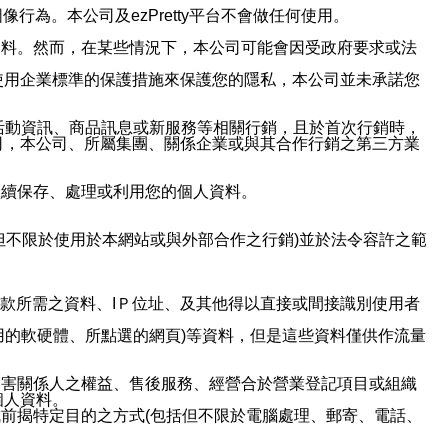
行為。本公司及ezPretty平台不會做任何使用。
資料。然而，在某些情況下，本公司可能會因受政府要求或法
使用企業標準的保護措施來保護您的隱私，本公司並未承諾您
活動資訊、商品訊息或新服務等相關行銷，且於首次行銷時，
司，本公司、所屬集團、關係企業或與其合作行銷之第三方業
繼續保存、處理或利用您的個人資料。
但不限於使用於本網站或與外部合作之行銷)並於法令容許之範
或付款所需之資料、IＰ位址、及其他得以直接或間接識別使用者
用的軟硬體、所點選的網頁)等資料，但是這些資料僅供作流量
利害關係人之權益、售後服務、經營合於營業登記項目或組織
個人資料。
前揭特定目的之方式(包括但不限於電腦處理、郵寄、電話、