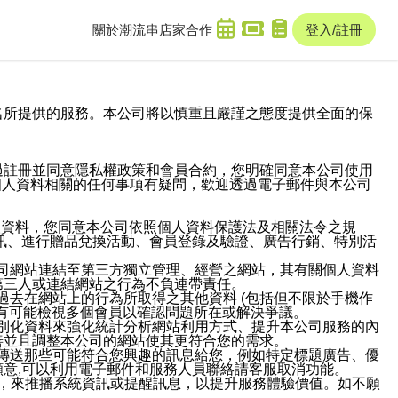
關於潮流串
店家合作
登入/註冊
域名及次級網域名所提供的服務。本公司將以慎重且嚴謹之態度提供全面的保
過註冊並同意隱私權政策和會員合約，您明確同意本公司使用
與個人資料相關的任何事項有疑問，歡迎透過電子郵件與本公司
人資料，您同意本公司依照個人資料保護法及相關法令之規
訊、進行贈品兌換活動、會員登錄及驗證、廣告行銷、特別活
本公司網站連結至第三方獨立管理、經營之網站，其有關個人資料
第三人或連結網站之行為不負連帶責任。
或過去在網站上的行為所取得之其他資料 (包括但不限於手機作
也有可能檢視多個會員以確認問題所在或解決爭議。
識別化資料來強化統計分析網站利用方式、提升本公司服務的內
善並且調整本公司的網站使其更符合您的需求。
並傳送那些可能符合您興趣的訊息給您，例如特定標題廣告、優
意,可以利用電子郵件和服務人員聯絡請客服取消功能。
帳號，來推播系統資訊或提醒訊息，以提升服務體驗價值。如不願