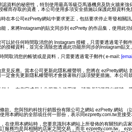
您個人辨認資料的秘密性，特別使用最高等級亞馬遜機房及防火牆來
失及未經授權而存取的資產，本公司使用多項安全措施以保護此類資料
在本公司ezPretty網站中要求更正，包括要求停止寄發相關
步功能，來將Instagram的貼文同步到 ezPretty 的作品集，使
步功能，您可以於任何時間取消您的 Instagram 授權，只需要
授權資料，並完全清除您透過此功能所同步的Instagram貼文
時間取消您的帳號或是資料，只需要透過電子郵件( e-mail:
[emai
應。當本公司更新此隱私權聲明，您將在 ezPretty網站 首頁
定會先更新隱私權聲明才會接著執行該項變更措施。本公司鼓勵您定
任何人。在您完成個人化服務之使用後，請務必記得登出帳號。
區。
並傳送或宣傳本網站各項服務之資料或電子郵件供您參考。您能
預約科技行銷股份有限公司之網站 ezPretty 網站 （以下皆稱 
網站的全部或任何一部份，表示同ezpretty.com.tw意
入本公司/本服務好友，您仍可接收到通知型訊息。
限，以廣告或其他目的的訊息皆不會被傳送。滿足以下三個條件
的資訊均無誤，在使用本網站時，您要意識到本網站上所發佈的有關預
號碼比對相符。
相關的店家之間交易，而非 ezpretty.com.tw。 ezpr
息。