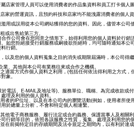
供所屬店家管理人員可以使用消費者的作品集資料和員工打卡個人圖像
何店家的營運資訊，且預約科技和店家均不能洩露消費者的個人
能濫用或誤用從本公司網站獲得的您的資料。因此，儘管本公司
出租或出售給第三方。
業務合作公司會在您同意之情形下，始得利用您的個人資料於行銷
用。如您拒絕接受行銷服務或嗣後欲拒絕時，均可隨時通知本公
資料行銷。
內，以及您的個人資料蒐集之目的消失或期限屆滿時，本公司得
係企業、其他與本公司有業務往來或合作之機構。
技之適當方式作個人資料之利用，(包括任何依法得利用之方式，
作對象。
限於電話、E-MAIL及地址等)、服務單位、職稱、為完成收款
、處理及利用的個人資料。
使用者的IP位址、以及在本公司內的瀏覽活動(例如，使用者所使
僅用於總量上分析，不會和特定個人相連繫。
及其他電子商務服務、履行法定或合約義務、保護當事人及相關
公司行銷等目的，依照各該服務之性質，蒐集、處理及利用您的
，並在前揭特定目的存續期間及法令規定之期間內，以有利於達成
。