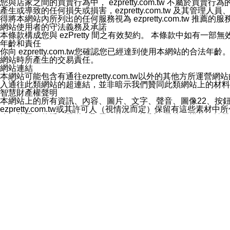
您與店家之間的買賣行為中， ezpretty.com.tw 不
3.LINE 帳號未封鎖傳送訊息之 LINE 官方帳號。
產生或導致的任何損失或損害，ezpretty.com.tw 及其管理
欲變更通知型訊息的設定，操作如下：
得將本網站內所列出的任何服務視為 ezpretty.com.tw 推
1.點選「主頁」＞「設定」
網站使用者的守法義務及承諾
2.點選「隱私設定」
本條款構成您與 ezPretty 間之有效契約。 本條款中如
3.點選「提供使用資料」
年齡和責任
4.點選「LINE通知型訊息」
你向 ezpretty.com.tw您確認您已經達到使用本網站
5.開關「接收LINE通知型訊息」
網站時所產生的交易責任。
❗️關閉「接收通知型訊息」後，將不會接收到來自任何企業
網站連結
本網站可能包含有通往ezpretty.com.tw以外的其他方所運營
入通往此類網站的超連結，並非暗示我們贊同此類網站上的材料
智慧財產權聲明
本網站上的所有資訊、內容、圖片、文字、聲音、圖像22、按
ezpretty.com.tw或其許可人（視情況而定）保留有
改、拷貝、傳播、發送、顯示、執行、複製、發佈、模仿、轉發
法或其他智慧財產權或 ezpretty.com.tw、其許可人
賠償
您同意因您使用本網站，而導致 ezpretty.com.tw、
您承擔賠償並保證 ezpretty.com.tw、其分公司、所屬機
免責聲明
您對本網站的所有使用均由您自擔風險。 因下載使用、參考或
己承擔全部責任。您同意 ezpretty.com.tw 及向ezpr
全部的索賠權利，無論是基於合約、侵權行為或其他依據。 ezpr
那些可損害或影響本網站管理、安全性、公正性和完整性，或是損害或
漏、中斷、刪除、缺陷、延遲或任何事件或事故，ezpretty.
其中包括但不僅限於有關本網站上服務、資訊及（或）聲明的保證或承
時間內對任一條款或多條條款的強制實施，不得將此視為放棄這
法律效應。 ezpretty.com.tw有權隨時變更本使用條