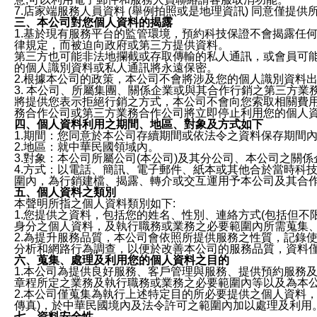
7.店家端服務人員資料 (舉例拍照或是地理資訊) 同意僅提
三、本公司對您個人資料的揭露
1.基於現有服務平台的監管環境，預約科技保證不會揭露任
律規定，而被迫向政府或第三方提供資料。
第三方也可能非法地攔截或存取傳輸的私人通訊，或會員可
的個人識別資料或私人通訊將永遠保密。
2.根據本公司的政策，本公司不會將涉及您的個人識別資料
3. 本公司、所屬集團、關係企業或與其合作行銷之第三方
將提供您表示拒絕行銷之方式，本公司不會向您索取相關費
務合作公司或第三方業務合作公司將立即停止利用您的個人
四、個人資料利用之期間、地區、對象及方式如下
1.期間：您同意於本公司存續期間或依法令之資料保存期間
2.地區：就中華民國領域內。
3.對象：本公司所屬公司(本公司)及其分公司、本公司之關
4.方式：以電話、簡訊、電子郵件、紙本或其他合於當時科
圍內，為行銷建檔、揭露、轉介或交互運用予本公司及其合
五、個人資料之類別
本聲明所指之個人資料類別如下:
1.您提供之資料，包括您的姓名、性別、連絡方式(包括但不
身分之個人資料，及執行職務或業務之必要範圍內所需蒐集
2.為提升服務品質，本公司會依照所提供服務之性質，記錄
分析和網路行為調查，以便於改善本公司的服務品質，資料
六、蒐集、處理及利用您的個人資料之目的
1.本公司為提供良好服務、客戶管理與服務、提供預約服務
章程所定之業務及執行職務或業務之必要範圍內等以及為本
2.本公司僅蒐集為執行上述特定目的所必要提供之個人資料
傳真)，於中華民國境內及法令許可之範圍內加以處理及利用
七、資料安全性