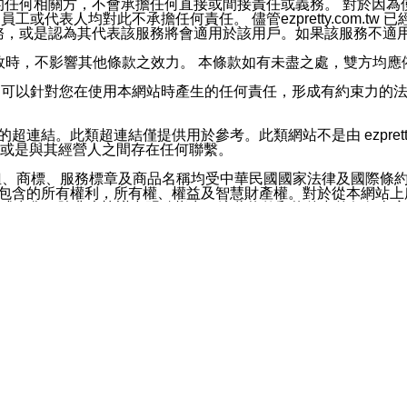
屬於買賣行為的任何相關方，不會承擔任何直接或間接責任或義務。 
人員、員工或代表人均對此不承擔任何責任。 儘管ezpretty.co
薦的服務，或是認為其代表該服務將會適用於該用戶。如果該服務不適用於您，
有一部無效時，不影響其他條款之效力。 本條款如有未盡之處，雙方
的合法年齡。可以針對您在使用本網站時產生的任何責任，形成有約束
官方帳號或認證官方帳號的通知型訊息。
網站的超連結。此類超連結僅提供用於參考。此類網站不是由 ezpret
或是與其經營人之間存在任何聯繫。
鈕、商標、服務標章及商品名稱均受中華民國國家法律及國際條
這些素材中所包含的所有權利，所有權、權益及智慧財產權。對於從本
或出售。除非本協議中明確指出，這些條款和條件中的任何內容
或任何協力廠商的業主權益中規定的任何權利的推斷結果。 如有任何人
其分公司、所屬機構、管理人員、代理人及其他合作夥伴和員工遭受的
構、管理人員、代理人及其他合作夥伴和員工不受損失。
依賴本網站上所提供的資訊、產品、服務或素材或通過使用本網
etty.com.tw提供電信及網路服務的提供商不會因您使用或不能使
etty.com.tw 不聲明、保證或承諾本網站或支持該網站的
影響本網站任何部分正常運行，且超出ezpretty.com.t
com.tw 不承擔任何責任。 在適用法律許可的最大範圍內，所
諾，其中包括但不僅限於其精確性、完整性或適銷性、品質或適用於特
些條款或是這些條款相關的權利。這些條款中使用的標題僅為了
款之內容及本網站上內容而不另行通知，同時，不對您、其他任何用戶