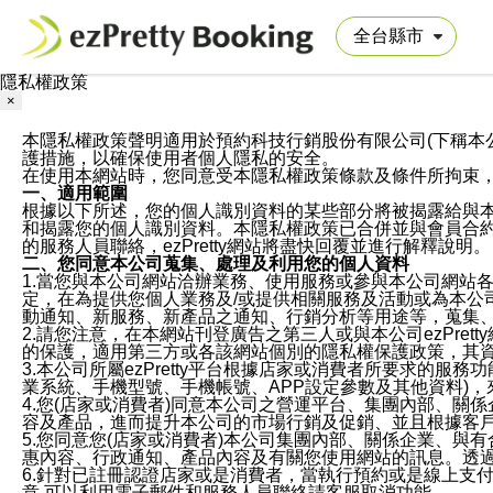
隱私權政策
×
本隱私權政策聲明適用於預約科技行銷股份有限公司(下稱本公司)於ezP
護措施，以確保使用者個人隱私的安全。
在使用本網站時，您同意受本隱私權政策條款及條件所拘束
一、適用範圍
根據以下所述，您的個人識別資料的某些部分將被揭露給與
和揭露您的個人識別資料。本隱私權政策已合併並與會員合約的
的服務人員聯絡，ezPretty網站將盡快回覆並進行解釋說明。
二、您同意本公司蒐集、處理及利用您的個人資料
1.當您與本公司網站洽辦業務、使用服務或參與本公司網站
定，在為提供您個人業務及/或提供相關服務及活動或為本
動通知、新服務、新產品之通知、行銷分析等用途等，蒐集
2.請您注意，在本網站刊登廣告之第三人或與本公司ezPr
的保護，適用第三方或各該網站個別的隱私權保護政策，其
3.本公司所屬ezPretty平台根據店家或消費者所要求的
業系統、手機型號、手機帳號、APP設定參數及其他資料)
4.您(店家或消費者)同意本公司之營運平台、集團內部、
容及產品，進而提升本公司的市場行銷及促銷、並且根據客
5.您同意您(店家或消費者)本公司集團內部、關係企業、
惠內容、行政通知、產品內容及有關您使用網站的訊息。透過
6.針對已註冊認證店家或是消費者，當執行預約或是線上支付
意,可以利用電子郵件和服務人員聯絡請客服取消功能。