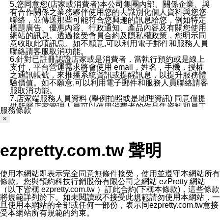
5.您同意您(店家或消費者)本公司集團內部、關係企業、與
有合作關係之業務夥伴使用您的去識別化個人資料與您您
聯絡，並傳送那些可能符合您興趣的訊息給您，例如特定
標題廣告、優惠內容、行政通知、產品內容及有關您使用
網站的訊息。透過接受會員合約及隱私權政策，您明示同
意收取此項訊息。如不願意,可以利用電子郵件和服務人員
聯絡請客服取消功能。
6.針對已註冊認證店家或是消費者，當執行預約或是線上
支付，平台營運需求將會使用 email，姓名，手機，授權
之通訊帳號，來推播系統資訊或提醒訊息，以提升服務體
驗價值。如不願意,可以利用電子郵件和服務人員聯絡請客
服取消功能。
7.店家端服務人員資料 (舉例拍照或是地理資訊) 同意僅提
供所屬店家管理人員可以使用消費者的作品集資料和員工
服務條款
打卡個人圖像行為。本公司及ezPretty平台不會做任何使
×
用。
三、本公司對您個人資料的揭露
1.基於現有服務平台的監管環境，預約科技保證不會揭露
ezpretty.com.tw 聲明
任何店家的營運資訊，且預約科技和店家均不能洩露消費
者的個人資料。然而，在某些情況下，本公司可能會因受
政府要求或法律規定，而被迫向政府或第三方提供資料。
第三方也可能非法地攔截或存取傳輸的私人通訊，或會員
使用本網站即表示完全同意無條件接受，使用並遵守本網站所有
可能濫用或誤用從本公司網站獲得的您的資料。因此，儘
條款。您與預約科技行銷股份有限公司之網站 ezPretty 網站
管本公司使用企業標準的保護措施來保護您的隱私，本公
（以下皆稱 ezpretty.com.tw ）訂此合約(下稱本條款)，這些條款
司並未承諾您的個人識別資料或私人通訊將永遠保密。
將規範詳列於下。如未閱讀或不接受此規範請勿使用本網站，一
2.根據本公司的政策，本公司不會將涉及您的個人識別資
旦使用本網站的全部或任何一部份，表示同ezpretty.com.tw意接
料出租或出售給第三方。
受本網站所有規範的約束。
3. 本公司、所屬集團、關係企業或與其合作行銷之第三方