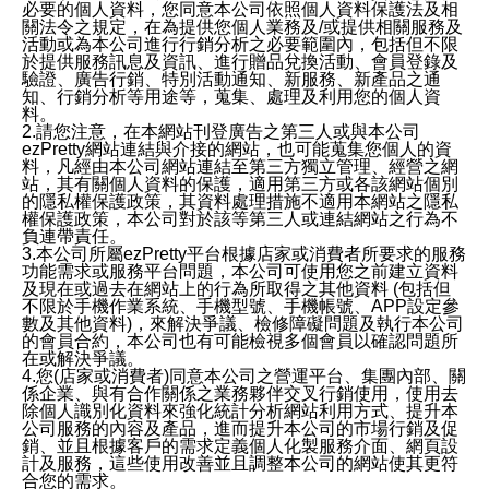
必要的個人資料，您同意本公司依照個人資料保護法及相
關法令之規定，在為提供您個人業務及/或提供相關服務及
活動或為本公司進行行銷分析之必要範圍內，包括但不限
於提供服務訊息及資訊、進行贈品兌換活動、會員登錄及
驗證、廣告行銷、特別活動通知、新服務、新產品之通
知、行銷分析等用途等，蒐集、處理及利用您的個人資
料。
2.請您注意，在本網站刊登廣告之第三人或與本公司
ezPretty網站連結與介接的網站，也可能蒐集您個人的資
料，凡經由本公司網站連結至第三方獨立管理、經營之網
站，其有關個人資料的保護，適用第三方或各該網站個別
的隱私權保護政策，其資料處理措施不適用本網站之隱私
權保護政策，本公司對於該等第三人或連結網站之行為不
負連帶責任。
3.本公司所屬ezPretty平台根據店家或消費者所要求的服務
功能需求或服務平台問題，本公司可使用您之前建立資料
及現在或過去在網站上的行為所取得之其他資料 (包括但
不限於手機作業系統、手機型號、手機帳號、APP設定參
數及其他資料)，來解決爭議、檢修障礙問題及執行本公司
的會員合約，本公司也有可能檢視多個會員以確認問題所
在或解決爭議。
4.您(店家或消費者)同意本公司之營運平台、集團內部、關
係企業、與有合作關係之業務夥伴交叉行銷使用，使用去
除個人識別化資料來強化統計分析網站利用方式、提升本
公司服務的內容及產品，進而提升本公司的市場行銷及促
銷、並且根據客戶的需求定義個人化製服務介面、網頁設
計及服務，這些使用改善並且調整本公司的網站使其更符
合您的需求。