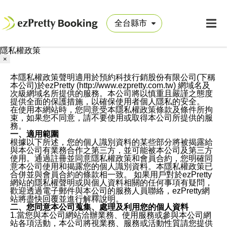
隱私權政策
×
本隱私權政策聲明適用於預約科技行銷股份有限公司(下稱
本公司)於ezPretty (http://www.ezpretty.com.tw) 網域名及
次級網域名所提供的服務。本公司將以慎重且嚴謹之態度
提供全面的保護措施，以確保使用者個人隱私的安全。
在使用本網站時，您同意受本隱私權政策條款及條件所拘
束，如果您不同意，請不要使用或取得本公司所提供的服
務。
一、適用範圍
根據以下所述，您的個人識別資料的某些部分將被揭露給
與本公司有業務合作之第三方，並可能被本公司及第三方
使用。通過註冊並同意隱私權政策和會員合約，您明確同
意本公司使用和揭露您的個人識別資料。本隱私權政策已
合併並與會員合約的條款相一致。 如果用戶對於ezPretty
網站的隱私權聲明或與個人資料相關的任何事項有疑問，
歡迎透過電子郵件與本公司的服務人員聯絡，ezPretty網
站將盡快回覆並進行解釋說明。
二、您同意本公司蒐集、處理及利用您的個人資料
1.當您與本公司網站洽辦業務、使用服務或參與本公司網
站各項活動，本公司將視業務、服務或活動性質請您提供