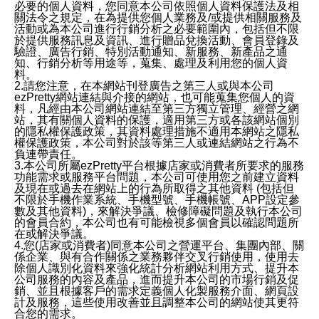
必要的個人資料，您同意本公司依照個人資料保護法及相
關法令之規定，在為提供您個人業務及/或提供相關服務及
活動或為本公司進行行銷分析之必要範圍內，包括但不限
於提供服務訊息及資訊、進行贈品兌換活動、會員登錄及
驗證、廣告行銷、特別活動通知、新服務、新產品之通
知、行銷分析等用途等，蒐集、處理及利用您的個人資
料。
2.請您注意，在本網站刊登廣告之第三人或與本公司
ezPretty網站連結與介接的網站，也可能蒐集您個人的資
料，凡經由本公司網站連結至第三方獨立管理、經營之網
站，其有關個人資料的保護，適用第三方或各該網站個別
的隱私權保護政策，其資料處理措施不適用本網站之隱私
權保護政策，本公司對於該等第三人或連結網站之行為不
負連帶責任。
3.本公司所屬ezPretty平台根據店家或消費者所要求的服務
功能需求或服務平台問題，本公司可使用您之前建立資料
及現在或過去在網站上的行為所取得之其他資料 (包括但
不限於手機作業系統、手機型號、手機帳號、APP設定參
數及其他資料)，來解決爭議、檢修障礙問題及執行本公司
的會員合約，本公司也有可能檢視多個會員以確認問題所
在或解決爭議。
4.您(店家或消費者)同意本公司之營運平台、集團內部、關
係企業、與有合作關係之業務夥伴交叉行銷使用，使用去
除個人識別化資料來強化統計分析網站利用方式、提升本
公司服務的內容及產品，進而提升本公司的市場行銷及促
銷、並且根據客戶的需求定義個人化製服務介面、網頁設
計及服務，這些使用改善並且調整本公司的網站使其更符
合您的需求。