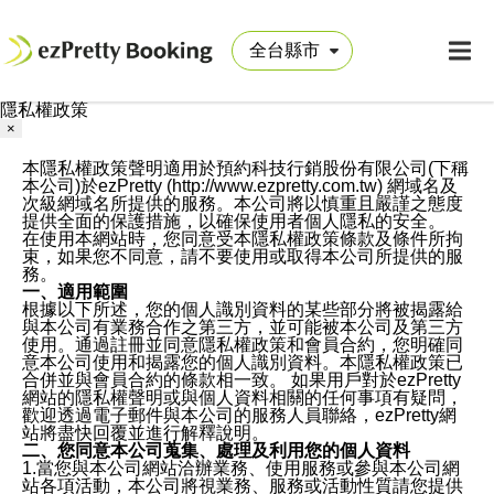
隱私權政策
×
本隱私權政策聲明適用於預約科技行銷股份有限公司(下稱
本公司)於ezPretty (http://www.ezpretty.com.tw) 網域名及
次級網域名所提供的服務。本公司將以慎重且嚴謹之態度
提供全面的保護措施，以確保使用者個人隱私的安全。
在使用本網站時，您同意受本隱私權政策條款及條件所拘
束，如果您不同意，請不要使用或取得本公司所提供的服
務。
一、適用範圍
根據以下所述，您的個人識別資料的某些部分將被揭露給
與本公司有業務合作之第三方，並可能被本公司及第三方
使用。通過註冊並同意隱私權政策和會員合約，您明確同
意本公司使用和揭露您的個人識別資料。本隱私權政策已
合併並與會員合約的條款相一致。 如果用戶對於ezPretty
網站的隱私權聲明或與個人資料相關的任何事項有疑問，
歡迎透過電子郵件與本公司的服務人員聯絡，ezPretty網
站將盡快回覆並進行解釋說明。
二、您同意本公司蒐集、處理及利用您的個人資料
1.當您與本公司網站洽辦業務、使用服務或參與本公司網
站各項活動，本公司將視業務、服務或活動性質請您提供