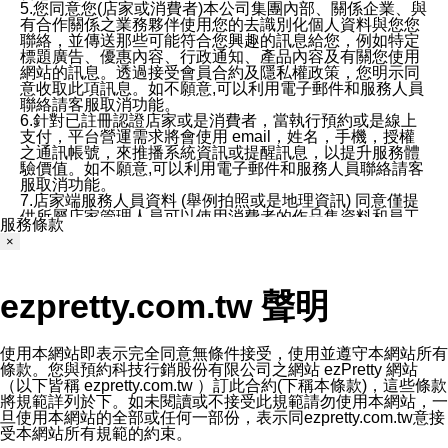
5.您同意您(店家或消費者)本公司集團內部、關係企業、與
有合作關係之業務夥伴使用您的去識別化個人資料與您您
聯絡，並傳送那些可能符合您興趣的訊息給您，例如特定
標題廣告、優惠內容、行政通知、產品內容及有關您使用
網站的訊息。透過接受會員合約及隱私權政策，您明示同
意收取此項訊息。如不願意,可以利用電子郵件和服務人員
聯絡請客服取消功能。
6.針對已註冊認證店家或是消費者，當執行預約或是線上
支付，平台營運需求將會使用 email，姓名，手機，授權
之通訊帳號，來推播系統資訊或提醒訊息，以提升服務體
驗價值。如不願意,可以利用電子郵件和服務人員聯絡請客
服取消功能。
7.店家端服務人員資料 (舉例拍照或是地理資訊) 同意僅提
供所屬店家管理人員可以使用消費者的作品集資料和員工
服務條款
打卡個人圖像行為。本公司及ezPretty平台不會做任何使
×
用。
三、本公司對您個人資料的揭露
1.基於現有服務平台的監管環境，預約科技保證不會揭露
ezpretty.com.tw 聲明
任何店家的營運資訊，且預約科技和店家均不能洩露消費
者的個人資料。然而，在某些情況下，本公司可能會因受
政府要求或法律規定，而被迫向政府或第三方提供資料。
第三方也可能非法地攔截或存取傳輸的私人通訊，或會員
使用本網站即表示完全同意無條件接受，使用並遵守本網站所有
可能濫用或誤用從本公司網站獲得的您的資料。因此，儘
條款。您與預約科技行銷股份有限公司之網站 ezPretty 網站
管本公司使用企業標準的保護措施來保護您的隱私，本公
（以下皆稱 ezpretty.com.tw ）訂此合約(下稱本條款)，這些條款
司並未承諾您的個人識別資料或私人通訊將永遠保密。
將規範詳列於下。如未閱讀或不接受此規範請勿使用本網站，一
2.根據本公司的政策，本公司不會將涉及您的個人識別資
旦使用本網站的全部或任何一部份，表示同ezpretty.com.tw意接
料出租或出售給第三方。
受本網站所有規範的約束。
3. 本公司、所屬集團、關係企業或與其合作行銷之第三方