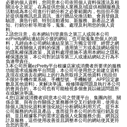
必要的個人資料，您同意本公司依照個人資料保護法及相
關法令之規定，在為提供您個人業務及/或提供相關服務及
活動或為本公司進行行銷分析之必要範圍內，包括但不限
於提供服務訊息及資訊、進行贈品兌換活動、會員登錄及
驗證、廣告行銷、特別活動通知、新服務、新產品之通
知、行銷分析等用途等，蒐集、處理及利用您的個人資
料。
2.請您注意，在本網站刊登廣告之第三人或與本公司
ezPretty網站連結與介接的網站，也可能蒐集您個人的資
料，凡經由本公司網站連結至第三方獨立管理、經營之網
站，其有關個人資料的保護，適用第三方或各該網站個別
的隱私權保護政策，其資料處理措施不適用本網站之隱私
權保護政策，本公司對於該等第三人或連結網站之行為不
負連帶責任。
3.本公司所屬ezPretty平台根據店家或消費者所要求的服務
功能需求或服務平台問題，本公司可使用您之前建立資料
及現在或過去在網站上的行為所取得之其他資料 (包括但
不限於手機作業系統、手機型號、手機帳號、APP設定參
數及其他資料)，來解決爭議、檢修障礙問題及執行本公司
的會員合約，本公司也有可能檢視多個會員以確認問題所
在或解決爭議。
4.您(店家或消費者)同意本公司之營運平台、集團內部、關
係企業、與有合作關係之業務夥伴交叉行銷使用，使用去
除個人識別化資料來強化統計分析網站利用方式、提升本
公司服務的內容及產品，進而提升本公司的市場行銷及促
銷、並且根據客戶的需求定義個人化製服務介面、網頁設
計及服務，這些使用改善並且調整本公司的網站使其更符
合您的需求。