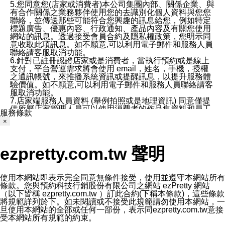
5.您同意您(店家或消費者)本公司集團內部、關係企業、與
有合作關係之業務夥伴使用您的去識別化個人資料與您您
聯絡，並傳送那些可能符合您興趣的訊息給您，例如特定
標題廣告、優惠內容、行政通知、產品內容及有關您使用
網站的訊息。透過接受會員合約及隱私權政策，您明示同
意收取此項訊息。如不願意,可以利用電子郵件和服務人員
聯絡請客服取消功能。
6.針對已註冊認證店家或是消費者，當執行預約或是線上
支付，平台營運需求將會使用 email，姓名，手機，授權
之通訊帳號，來推播系統資訊或提醒訊息，以提升服務體
驗價值。如不願意,可以利用電子郵件和服務人員聯絡請客
服取消功能。
7.店家端服務人員資料 (舉例拍照或是地理資訊) 同意僅提
供所屬店家管理人員可以使用消費者的作品集資料和員工
服務條款
打卡個人圖像行為。本公司及ezPretty平台不會做任何使
×
用。
三、本公司對您個人資料的揭露
1.基於現有服務平台的監管環境，預約科技保證不會揭露
ezpretty.com.tw 聲明
任何店家的營運資訊，且預約科技和店家均不能洩露消費
者的個人資料。然而，在某些情況下，本公司可能會因受
政府要求或法律規定，而被迫向政府或第三方提供資料。
第三方也可能非法地攔截或存取傳輸的私人通訊，或會員
使用本網站即表示完全同意無條件接受，使用並遵守本網站所有
可能濫用或誤用從本公司網站獲得的您的資料。因此，儘
條款。您與預約科技行銷股份有限公司之網站 ezPretty 網站
管本公司使用企業標準的保護措施來保護您的隱私，本公
（以下皆稱 ezpretty.com.tw ）訂此合約(下稱本條款)，這些條款
司並未承諾您的個人識別資料或私人通訊將永遠保密。
將規範詳列於下。如未閱讀或不接受此規範請勿使用本網站，一
2.根據本公司的政策，本公司不會將涉及您的個人識別資
旦使用本網站的全部或任何一部份，表示同ezpretty.com.tw意接
料出租或出售給第三方。
受本網站所有規範的約束。
3. 本公司、所屬集團、關係企業或與其合作行銷之第三方