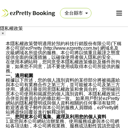
隱私權政策
×
本隱私權政策聲明適用於預約科技行銷股份有限公司(下稱
本公司)於ezPretty (http://www.ezpretty.com.tw) 網域名及
次級網域名所提供的服務。本公司將以慎重且嚴謹之態度
提供全面的保護措施，以確保使用者個人隱私的安全。
在使用本網站時，您同意受本隱私權政策條款及條件所拘
束，如果您不同意，請不要使用或取得本公司所提供的服
務。
一、適用範圍
根據以下所述，您的個人識別資料的某些部分將被揭露給
與本公司有業務合作之第三方，並可能被本公司及第三方
使用。通過註冊並同意隱私權政策和會員合約，您明確同
意本公司使用和揭露您的個人識別資料。本隱私權政策已
合併並與會員合約的條款相一致。 如果用戶對於ezPretty
網站的隱私權聲明或與個人資料相關的任何事項有疑問，
歡迎透過電子郵件與本公司的服務人員聯絡，ezPretty網
站將盡快回覆並進行解釋說明。
二、您同意本公司蒐集、處理及利用您的個人資料
1.當您與本公司網站洽辦業務、使用服務或參與本公司網
站各項活動，本公司將視業務、服務或活動性質請您提供