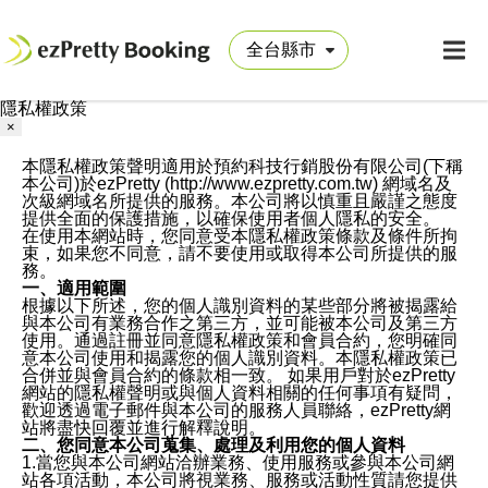
隱私權政策
×
本隱私權政策聲明適用於預約科技行銷股份有限公司(下稱
本公司)於ezPretty (http://www.ezpretty.com.tw) 網域名及
次級網域名所提供的服務。本公司將以慎重且嚴謹之態度
提供全面的保護措施，以確保使用者個人隱私的安全。
在使用本網站時，您同意受本隱私權政策條款及條件所拘
束，如果您不同意，請不要使用或取得本公司所提供的服
務。
一、適用範圍
根據以下所述，您的個人識別資料的某些部分將被揭露給
與本公司有業務合作之第三方，並可能被本公司及第三方
使用。通過註冊並同意隱私權政策和會員合約，您明確同
意本公司使用和揭露您的個人識別資料。本隱私權政策已
合併並與會員合約的條款相一致。 如果用戶對於ezPretty
網站的隱私權聲明或與個人資料相關的任何事項有疑問，
歡迎透過電子郵件與本公司的服務人員聯絡，ezPretty網
站將盡快回覆並進行解釋說明。
二、您同意本公司蒐集、處理及利用您的個人資料
1.當您與本公司網站洽辦業務、使用服務或參與本公司網
站各項活動，本公司將視業務、服務或活動性質請您提供