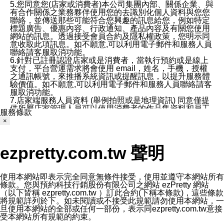
5.您同意您(店家或消費者)本公司集團內部、關係企業、與
有合作關係之業務夥伴使用您的去識別化個人資料與您您
聯絡，並傳送那些可能符合您興趣的訊息給您，例如特定
標題廣告、優惠內容、行政通知、產品內容及有關您使用
網站的訊息。透過接受會員合約及隱私權政策，您明示同
意收取此項訊息。如不願意,可以利用電子郵件和服務人員
聯絡請客服取消功能。
6.針對已註冊認證店家或是消費者，當執行預約或是線上
支付，平台營運需求將會使用 email，姓名，手機，授權
之通訊帳號，來推播系統資訊或提醒訊息，以提升服務體
驗價值。如不願意,可以利用電子郵件和服務人員聯絡請客
服取消功能。
7.店家端服務人員資料 (舉例拍照或是地理資訊) 同意僅提
供所屬店家管理人員可以使用消費者的作品集資料和員工
服務條款
打卡個人圖像行為。本公司及ezPretty平台不會做任何使
×
用。
三、本公司對您個人資料的揭露
1.基於現有服務平台的監管環境，預約科技保證不會揭露
ezpretty.com.tw 聲明
任何店家的營運資訊，且預約科技和店家均不能洩露消費
者的個人資料。然而，在某些情況下，本公司可能會因受
政府要求或法律規定，而被迫向政府或第三方提供資料。
第三方也可能非法地攔截或存取傳輸的私人通訊，或會員
使用本網站即表示完全同意無條件接受，使用並遵守本網站所有
可能濫用或誤用從本公司網站獲得的您的資料。因此，儘
條款。您與預約科技行銷股份有限公司之網站 ezPretty 網站
管本公司使用企業標準的保護措施來保護您的隱私，本公
（以下皆稱 ezpretty.com.tw ）訂此合約(下稱本條款)，這些條款
司並未承諾您的個人識別資料或私人通訊將永遠保密。
將規範詳列於下。如未閱讀或不接受此規範請勿使用本網站，一
2.根據本公司的政策，本公司不會將涉及您的個人識別資
旦使用本網站的全部或任何一部份，表示同ezpretty.com.tw意接
料出租或出售給第三方。
受本網站所有規範的約束。
3. 本公司、所屬集團、關係企業或與其合作行銷之第三方