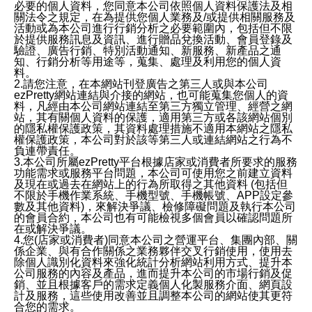
必要的個人資料，您同意本公司依照個人資料保護法及相
關法令之規定，在為提供您個人業務及/或提供相關服務及
活動或為本公司進行行銷分析之必要範圍內，包括但不限
於提供服務訊息及資訊、進行贈品兌換活動、會員登錄及
驗證、廣告行銷、特別活動通知、新服務、新產品之通
知、行銷分析等用途等，蒐集、處理及利用您的個人資
料。
2.請您注意，在本網站刊登廣告之第三人或與本公司
ezPretty網站連結與介接的網站，也可能蒐集您個人的資
料，凡經由本公司網站連結至第三方獨立管理、經營之網
站，其有關個人資料的保護，適用第三方或各該網站個別
的隱私權保護政策，其資料處理措施不適用本網站之隱私
權保護政策，本公司對於該等第三人或連結網站之行為不
負連帶責任。
3.本公司所屬ezPretty平台根據店家或消費者所要求的服務
功能需求或服務平台問題，本公司可使用您之前建立資料
及現在或過去在網站上的行為所取得之其他資料 (包括但
不限於手機作業系統、手機型號、手機帳號、APP設定參
數及其他資料)，來解決爭議、檢修障礙問題及執行本公司
的會員合約，本公司也有可能檢視多個會員以確認問題所
在或解決爭議。
4.您(店家或消費者)同意本公司之營運平台、集團內部、關
係企業、與有合作關係之業務夥伴交叉行銷使用，使用去
除個人識別化資料來強化統計分析網站利用方式、提升本
公司服務的內容及產品，進而提升本公司的市場行銷及促
銷、並且根據客戶的需求定義個人化製服務介面、網頁設
計及服務，這些使用改善並且調整本公司的網站使其更符
合您的需求。