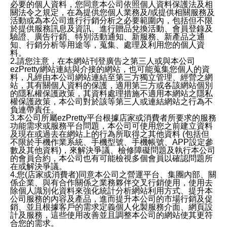
必要的個人資料，您同意本公司依照個人資料保護法及相
關法令之規定，在為提供您個人業務及/或提供相關服務及
活動或為本公司進行行銷分析之必要範圍內，包括但不限
於提供服務訊息及資訊、進行贈品兌換活動、會員登錄及
驗證、廣告行銷、特別活動通知、新服務、新產品之通
知、行銷分析等用途等，蒐集、處理及利用您的個人資
料。
2.請您注意，在本網站刊登廣告之第三人或與本公司
ezPretty網站連結與介接的網站，也可能蒐集您個人的資
料，凡經由本公司網站連結至第三方獨立管理、經營之網
站，其有關個人資料的保護，適用第三方或各該網站個別
的隱私權保護政策，其資料處理措施不適用本網站之隱私
權保護政策，本公司對於該等第三人或連結網站之行為不
負連帶責任。
3.本公司所屬ezPretty平台根據店家或消費者所要求的服務
功能需求或服務平台問題，本公司可使用您之前建立資料
及現在或過去在網站上的行為所取得之其他資料 (包括但
不限於手機作業系統、手機型號、手機帳號、APP設定參
數及其他資料)，來解決爭議、檢修障礙問題及執行本公司
的會員合約，本公司也有可能檢視多個會員以確認問題所
在或解決爭議。
4.您(店家或消費者)同意本公司之營運平台、集團內部、關
係企業、與有合作關係之業務夥伴交叉行銷使用，使用去
除個人識別化資料來強化統計分析網站利用方式、提升本
公司服務的內容及產品，進而提升本公司的市場行銷及促
銷、並且根據客戶的需求定義個人化製服務介面、網頁設
計及服務，這些使用改善並且調整本公司的網站使其更符
合您的需求。