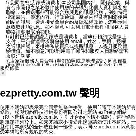
5.您同意您(店家或消費者)本公司集團內部、關係企業、與
有合作關係之業務夥伴使用您的去識別化個人資料與您您
聯絡，並傳送那些可能符合您興趣的訊息給您，例如特定
標題廣告、優惠內容、行政通知、產品內容及有關您使用
網站的訊息。透過接受會員合約及隱私權政策，您明示同
意收取此項訊息。如不願意,可以利用電子郵件和服務人員
聯絡請客服取消功能。
6.針對已註冊認證店家或是消費者，當執行預約或是線上
支付，平台營運需求將會使用 email，姓名，手機，授權
之通訊帳號，來推播系統資訊或提醒訊息，以提升服務體
驗價值。如不願意,可以利用電子郵件和服務人員聯絡請客
服取消功能。
7.店家端服務人員資料 (舉例拍照或是地理資訊) 同意僅提
供所屬店家管理人員可以使用消費者的作品集資料和員工
服務條款
打卡個人圖像行為。本公司及ezPretty平台不會做任何使
×
用。
三、本公司對您個人資料的揭露
1.基於現有服務平台的監管環境，預約科技保證不會揭露
ezpretty.com.tw 聲明
任何店家的營運資訊，且預約科技和店家均不能洩露消費
者的個人資料。然而，在某些情況下，本公司可能會因受
政府要求或法律規定，而被迫向政府或第三方提供資料。
第三方也可能非法地攔截或存取傳輸的私人通訊，或會員
使用本網站即表示完全同意無條件接受，使用並遵守本網站所有
可能濫用或誤用從本公司網站獲得的您的資料。因此，儘
條款。您與預約科技行銷股份有限公司之網站 ezPretty 網站
管本公司使用企業標準的保護措施來保護您的隱私，本公
（以下皆稱 ezpretty.com.tw ）訂此合約(下稱本條款)，這些條款
司並未承諾您的個人識別資料或私人通訊將永遠保密。
將規範詳列於下。如未閱讀或不接受此規範請勿使用本網站，一
2.根據本公司的政策，本公司不會將涉及您的個人識別資
旦使用本網站的全部或任何一部份，表示同ezpretty.com.tw意接
料出租或出售給第三方。
受本網站所有規範的約束。
3. 本公司、所屬集團、關係企業或與其合作行銷之第三方