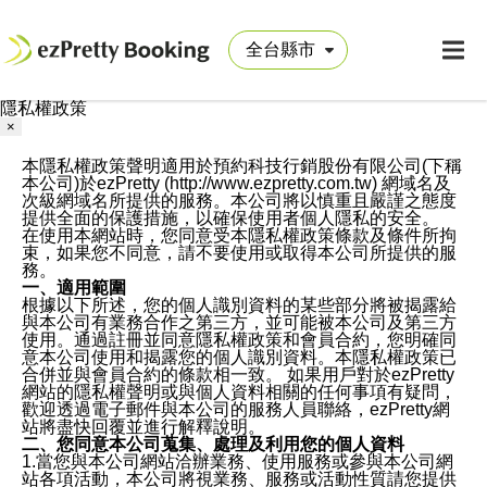
隱私權政策
×
本隱私權政策聲明適用於預約科技行銷股份有限公司(下稱
本公司)於ezPretty (http://www.ezpretty.com.tw) 網域名及
次級網域名所提供的服務。本公司將以慎重且嚴謹之態度
提供全面的保護措施，以確保使用者個人隱私的安全。
在使用本網站時，您同意受本隱私權政策條款及條件所拘
束，如果您不同意，請不要使用或取得本公司所提供的服
務。
一、適用範圍
根據以下所述，您的個人識別資料的某些部分將被揭露給
與本公司有業務合作之第三方，並可能被本公司及第三方
使用。通過註冊並同意隱私權政策和會員合約，您明確同
意本公司使用和揭露您的個人識別資料。本隱私權政策已
合併並與會員合約的條款相一致。 如果用戶對於ezPretty
網站的隱私權聲明或與個人資料相關的任何事項有疑問，
歡迎透過電子郵件與本公司的服務人員聯絡，ezPretty網
站將盡快回覆並進行解釋說明。
二、您同意本公司蒐集、處理及利用您的個人資料
1.當您與本公司網站洽辦業務、使用服務或參與本公司網
站各項活動，本公司將視業務、服務或活動性質請您提供