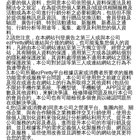
必要的個人資料，您同意本公司依照個人資料保護法及相
關法令之規定，在為提供您個人業務及/或提供相關服務及
活動或為本公司進行行銷分析之必要範圍內，包括但不限
於提供服務訊息及資訊、進行贈品兌換活動、會員登錄及
驗證、廣告行銷、特別活動通知、新服務、新產品之通
知、行銷分析等用途等，蒐集、處理及利用您的個人資
料。
2.請您注意，在本網站刊登廣告之第三人或與本公司
ezPretty網站連結與介接的網站，也可能蒐集您個人的資
料，凡經由本公司網站連結至第三方獨立管理、經營之網
站，其有關個人資料的保護，適用第三方或各該網站個別
的隱私權保護政策，其資料處理措施不適用本網站之隱私
權保護政策，本公司對於該等第三人或連結網站之行為不
負連帶責任。
3.本公司所屬ezPretty平台根據店家或消費者所要求的服務
功能需求或服務平台問題，本公司可使用您之前建立資料
及現在或過去在網站上的行為所取得之其他資料 (包括但
不限於手機作業系統、手機型號、手機帳號、APP設定參
數及其他資料)，來解決爭議、檢修障礙問題及執行本公司
的會員合約，本公司也有可能檢視多個會員以確認問題所
在或解決爭議。
4.您(店家或消費者)同意本公司之營運平台、集團內部、關
係企業、與有合作關係之業務夥伴交叉行銷使用，使用去
除個人識別化資料來強化統計分析網站利用方式、提升本
公司服務的內容及產品，進而提升本公司的市場行銷及促
銷、並且根據客戶的需求定義個人化製服務介面、網頁設
計及服務，這些使用改善並且調整本公司的網站使其更符
合您的需求。