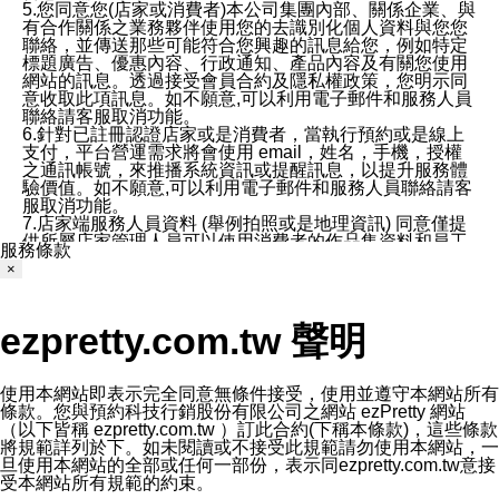
5.您同意您(店家或消費者)本公司集團內部、關係企業、與
有合作關係之業務夥伴使用您的去識別化個人資料與您您
聯絡，並傳送那些可能符合您興趣的訊息給您，例如特定
標題廣告、優惠內容、行政通知、產品內容及有關您使用
網站的訊息。透過接受會員合約及隱私權政策，您明示同
意收取此項訊息。如不願意,可以利用電子郵件和服務人員
聯絡請客服取消功能。
6.針對已註冊認證店家或是消費者，當執行預約或是線上
支付，平台營運需求將會使用 email，姓名，手機，授權
之通訊帳號，來推播系統資訊或提醒訊息，以提升服務體
驗價值。如不願意,可以利用電子郵件和服務人員聯絡請客
服取消功能。
7.店家端服務人員資料 (舉例拍照或是地理資訊) 同意僅提
供所屬店家管理人員可以使用消費者的作品集資料和員工
服務條款
打卡個人圖像行為。本公司及ezPretty平台不會做任何使
×
用。
三、本公司對您個人資料的揭露
1.基於現有服務平台的監管環境，預約科技保證不會揭露
ezpretty.com.tw 聲明
任何店家的營運資訊，且預約科技和店家均不能洩露消費
者的個人資料。然而，在某些情況下，本公司可能會因受
政府要求或法律規定，而被迫向政府或第三方提供資料。
第三方也可能非法地攔截或存取傳輸的私人通訊，或會員
使用本網站即表示完全同意無條件接受，使用並遵守本網站所有
可能濫用或誤用從本公司網站獲得的您的資料。因此，儘
條款。您與預約科技行銷股份有限公司之網站 ezPretty 網站
管本公司使用企業標準的保護措施來保護您的隱私，本公
（以下皆稱 ezpretty.com.tw ）訂此合約(下稱本條款)，這些條款
司並未承諾您的個人識別資料或私人通訊將永遠保密。
將規範詳列於下。如未閱讀或不接受此規範請勿使用本網站，一
2.根據本公司的政策，本公司不會將涉及您的個人識別資
旦使用本網站的全部或任何一部份，表示同ezpretty.com.tw意接
料出租或出售給第三方。
受本網站所有規範的約束。
3. 本公司、所屬集團、關係企業或與其合作行銷之第三方