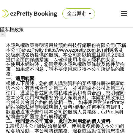
隱私權政策
×
本隱私權政策聲明適用於預約科技行銷股份有限公司(下稱
本公司)於ezPretty (http://www.ezpretty.com.tw) 網域名及
次級網域名所提供的服務。本公司將以慎重且嚴謹之態度
提供全面的保護措施，以確保使用者個人隱私的安全。
在使用本網站時，您同意受本隱私權政策條款及條件所拘
束，如果您不同意，請不要使用或取得本公司所提供的服
務。
一、適用範圍
根據以下所述，您的個人識別資料的某些部分將被揭露給
與本公司有業務合作之第三方，並可能被本公司及第三方
使用。通過註冊並同意隱私權政策和會員合約，您明確同
意本公司使用和揭露您的個人識別資料。本隱私權政策已
合併並與會員合約的條款相一致。 如果用戶對於ezPretty
網站的隱私權聲明或與個人資料相關的任何事項有疑問，
歡迎透過電子郵件與本公司的服務人員聯絡，ezPretty網
站將盡快回覆並進行解釋說明。
二、您同意本公司蒐集、處理及利用您的個人資料
1.當您與本公司網站洽辦業務、使用服務或參與本公司網
站各項活動，本公司將視業務、服務或活動性質請您提供