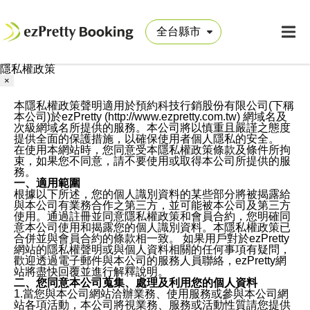
隱私權政策
×
本隱私權政策聲明適用於預約科技行銷股份有限公司(下稱
本公司)於ezPretty (http://www.ezpretty.com.tw) 網域名及
次級網域名所提供的服務。本公司將以慎重且嚴謹之態度
提供全面的保護措施，以確保使用者個人隱私的安全。
在使用本網站時，您同意受本隱私權政策條款及條件所拘
束，如果您不同意，請不要使用或取得本公司所提供的服
務。
一、適用範圍
根據以下所述，您的個人識別資料的某些部分將被揭露給
與本公司有業務合作之第三方，並可能被本公司及第三方
使用。通過註冊並同意隱私權政策和會員合約，您明確同
意本公司使用和揭露您的個人識別資料。本隱私權政策已
合併並與會員合約的條款相一致。 如果用戶對於ezPretty
網站的隱私權聲明或與個人資料相關的任何事項有疑問，
歡迎透過電子郵件與本公司的服務人員聯絡，ezPretty網
站將盡快回覆並進行解釋說明。
二、您同意本公司蒐集、處理及利用您的個人資料
1.當您與本公司網站洽辦業務、使用服務或參與本公司網
站各項活動，本公司將視業務、服務或活動性質請您提供