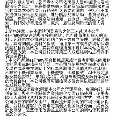
必要的個人資料，您同意本公司依照個人資料保護法及相
關法令之規定，在為提供您個人業務及/或提供相關服務及
活動或為本公司進行行銷分析之必要範圍內，包括但不限
於提供服務訊息及資訊、進行贈品兌換活動、會員登錄及
驗證、廣告行銷、特別活動通知、新服務、新產品之通
知、行銷分析等用途等，蒐集、處理及利用您的個人資
料。
2.請您注意，在本網站刊登廣告之第三人或與本公司
ezPretty網站連結與介接的網站，也可能蒐集您個人的資
料，凡經由本公司網站連結至第三方獨立管理、經營之網
站，其有關個人資料的保護，適用第三方或各該網站個別
的隱私權保護政策，其資料處理措施不適用本網站之隱私
權保護政策，本公司對於該等第三人或連結網站之行為不
負連帶責任。
3.本公司所屬ezPretty平台根據店家或消費者所要求的服務
功能需求或服務平台問題，本公司可使用您之前建立資料
及現在或過去在網站上的行為所取得之其他資料 (包括但
不限於手機作業系統、手機型號、手機帳號、APP設定參
數及其他資料)，來解決爭議、檢修障礙問題及執行本公司
的會員合約，本公司也有可能檢視多個會員以確認問題所
在或解決爭議。
4.您(店家或消費者)同意本公司之營運平台、集團內部、關
係企業、與有合作關係之業務夥伴交叉行銷使用，使用去
除個人識別化資料來強化統計分析網站利用方式、提升本
公司服務的內容及產品，進而提升本公司的市場行銷及促
銷、並且根據客戶的需求定義個人化製服務介面、網頁設
計及服務，這些使用改善並且調整本公司的網站使其更符
合您的需求。