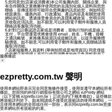
5.您同意您(店家或消費者)本公司集團內部、關係企業、與
有合作關係之業務夥伴使用您的去識別化個人資料與您您
聯絡，並傳送那些可能符合您興趣的訊息給您，例如特定
標題廣告、優惠內容、行政通知、產品內容及有關您使用
網站的訊息。透過接受會員合約及隱私權政策，您明示同
意收取此項訊息。如不願意,可以利用電子郵件和服務人員
聯絡請客服取消功能。
6.針對已註冊認證店家或是消費者，當執行預約或是線上
支付，平台營運需求將會使用 email，姓名，手機，授權
之通訊帳號，來推播系統資訊或提醒訊息，以提升服務體
驗價值。如不願意,可以利用電子郵件和服務人員聯絡請客
服取消功能。
7.店家端服務人員資料 (舉例拍照或是地理資訊) 同意僅提
供所屬店家管理人員可以使用消費者的作品集資料和員工
服務條款
打卡個人圖像行為。本公司及ezPretty平台不會做任何使
×
用。
三、本公司對您個人資料的揭露
1.基於現有服務平台的監管環境，預約科技保證不會揭露
ezpretty.com.tw 聲明
任何店家的營運資訊，且預約科技和店家均不能洩露消費
者的個人資料。然而，在某些情況下，本公司可能會因受
政府要求或法律規定，而被迫向政府或第三方提供資料。
第三方也可能非法地攔截或存取傳輸的私人通訊，或會員
使用本網站即表示完全同意無條件接受，使用並遵守本網站所有
可能濫用或誤用從本公司網站獲得的您的資料。因此，儘
條款。您與預約科技行銷股份有限公司之網站 ezPretty 網站
管本公司使用企業標準的保護措施來保護您的隱私，本公
（以下皆稱 ezpretty.com.tw ）訂此合約(下稱本條款)，這些條款
司並未承諾您的個人識別資料或私人通訊將永遠保密。
將規範詳列於下。如未閱讀或不接受此規範請勿使用本網站，一
2.根據本公司的政策，本公司不會將涉及您的個人識別資
旦使用本網站的全部或任何一部份，表示同ezpretty.com.tw意接
料出租或出售給第三方。
受本網站所有規範的約束。
3. 本公司、所屬集團、關係企業或與其合作行銷之第三方