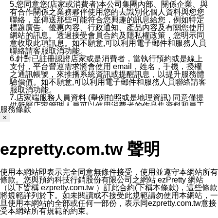
5.您同意您(店家或消費者)本公司集團內部、關係企業、與
有合作關係之業務夥伴使用您的去識別化個人資料與您您
聯絡，並傳送那些可能符合您興趣的訊息給您，例如特定
標題廣告、優惠內容、行政通知、產品內容及有關您使用
網站的訊息。透過接受會員合約及隱私權政策，您明示同
意收取此項訊息。如不願意,可以利用電子郵件和服務人員
聯絡請客服取消功能。
6.針對已註冊認證店家或是消費者，當執行預約或是線上
支付，平台營運需求將會使用 email，姓名，手機，授權
之通訊帳號，來推播系統資訊或提醒訊息，以提升服務體
驗價值。如不願意,可以利用電子郵件和服務人員聯絡請客
服取消功能。
7.店家端服務人員資料 (舉例拍照或是地理資訊) 同意僅提
供所屬店家管理人員可以使用消費者的作品集資料和員工
服務條款
打卡個人圖像行為。本公司及ezPretty平台不會做任何使
×
用。
三、本公司對您個人資料的揭露
1.基於現有服務平台的監管環境，預約科技保證不會揭露
ezpretty.com.tw 聲明
任何店家的營運資訊，且預約科技和店家均不能洩露消費
者的個人資料。然而，在某些情況下，本公司可能會因受
政府要求或法律規定，而被迫向政府或第三方提供資料。
第三方也可能非法地攔截或存取傳輸的私人通訊，或會員
使用本網站即表示完全同意無條件接受，使用並遵守本網站所有
可能濫用或誤用從本公司網站獲得的您的資料。因此，儘
條款。您與預約科技行銷股份有限公司之網站 ezPretty 網站
管本公司使用企業標準的保護措施來保護您的隱私，本公
（以下皆稱 ezpretty.com.tw ）訂此合約(下稱本條款)，這些條款
司並未承諾您的個人識別資料或私人通訊將永遠保密。
將規範詳列於下。如未閱讀或不接受此規範請勿使用本網站，一
2.根據本公司的政策，本公司不會將涉及您的個人識別資
旦使用本網站的全部或任何一部份，表示同ezpretty.com.tw意接
料出租或出售給第三方。
受本網站所有規範的約束。
3. 本公司、所屬集團、關係企業或與其合作行銷之第三方