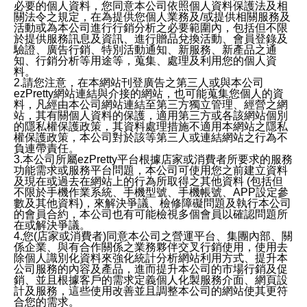
必要的個人資料，您同意本公司依照個人資料保護法及相
關法令之規定，在為提供您個人業務及/或提供相關服務及
活動或為本公司進行行銷分析之必要範圍內，包括但不限
於提供服務訊息及資訊、進行贈品兌換活動、會員登錄及
驗證、廣告行銷、特別活動通知、新服務、新產品之通
知、行銷分析等用途等，蒐集、處理及利用您的個人資
料。
2.請您注意，在本網站刊登廣告之第三人或與本公司
ezPretty網站連結與介接的網站，也可能蒐集您個人的資
料，凡經由本公司網站連結至第三方獨立管理、經營之網
站，其有關個人資料的保護，適用第三方或各該網站個別
的隱私權保護政策，其資料處理措施不適用本網站之隱私
權保護政策，本公司對於該等第三人或連結網站之行為不
負連帶責任。
3.本公司所屬ezPretty平台根據店家或消費者所要求的服務
功能需求或服務平台問題，本公司可使用您之前建立資料
及現在或過去在網站上的行為所取得之其他資料 (包括但
不限於手機作業系統、手機型號、手機帳號、APP設定參
數及其他資料)，來解決爭議、檢修障礙問題及執行本公司
的會員合約，本公司也有可能檢視多個會員以確認問題所
在或解決爭議。
4.您(店家或消費者)同意本公司之營運平台、集團內部、關
係企業、與有合作關係之業務夥伴交叉行銷使用，使用去
除個人識別化資料來強化統計分析網站利用方式、提升本
公司服務的內容及產品，進而提升本公司的市場行銷及促
銷、並且根據客戶的需求定義個人化製服務介面、網頁設
計及服務，這些使用改善並且調整本公司的網站使其更符
合您的需求。