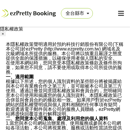
隱私權政策
×
本隱私權政策聲明適用於預約科技行銷股份有限公司(下稱
本公司)於ezPretty (http://www.ezpretty.com.tw) 網域名及
次級網域名所提供的服務。本公司將以慎重且嚴謹之態度
提供全面的保護措施，以確保使用者個人隱私的安全。
在使用本網站時，您同意受本隱私權政策條款及條件所拘
束，如果您不同意，請不要使用或取得本公司所提供的服
務。
一、適用範圍
根據以下所述，您的個人識別資料的某些部分將被揭露給
與本公司有業務合作之第三方，並可能被本公司及第三方
使用。通過註冊並同意隱私權政策和會員合約，您明確同
意本公司使用和揭露您的個人識別資料。本隱私權政策已
合併並與會員合約的條款相一致。 如果用戶對於ezPretty
網站的隱私權聲明或與個人資料相關的任何事項有疑問，
歡迎透過電子郵件與本公司的服務人員聯絡，ezPretty網
站將盡快回覆並進行解釋說明。
二、您同意本公司蒐集、處理及利用您的個人資料
1.當您與本公司網站洽辦業務、使用服務或參與本公司網
站各項活動，本公司將視業務、服務或活動性質請您提供