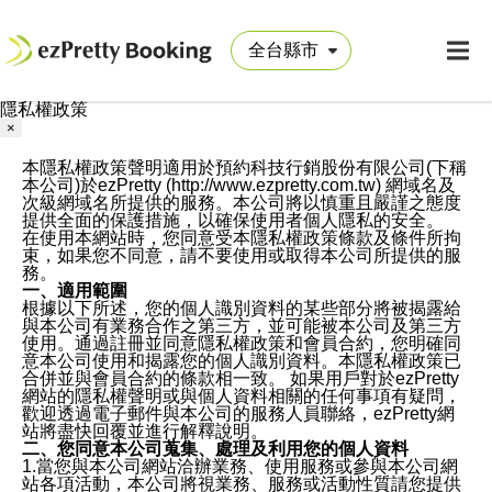
隱私權政策
×
本隱私權政策聲明適用於預約科技行銷股份有限公司(下稱
本公司)於ezPretty (http://www.ezpretty.com.tw) 網域名及
次級網域名所提供的服務。本公司將以慎重且嚴謹之態度
提供全面的保護措施，以確保使用者個人隱私的安全。
在使用本網站時，您同意受本隱私權政策條款及條件所拘
束，如果您不同意，請不要使用或取得本公司所提供的服
務。
一、適用範圍
根據以下所述，您的個人識別資料的某些部分將被揭露給
與本公司有業務合作之第三方，並可能被本公司及第三方
使用。通過註冊並同意隱私權政策和會員合約，您明確同
意本公司使用和揭露您的個人識別資料。本隱私權政策已
合併並與會員合約的條款相一致。 如果用戶對於ezPretty
網站的隱私權聲明或與個人資料相關的任何事項有疑問，
歡迎透過電子郵件與本公司的服務人員聯絡，ezPretty網
站將盡快回覆並進行解釋說明。
二、您同意本公司蒐集、處理及利用您的個人資料
1.當您與本公司網站洽辦業務、使用服務或參與本公司網
站各項活動，本公司將視業務、服務或活動性質請您提供