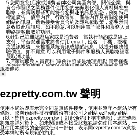
5.您同意您(店家或消費者)本公司集團內部、關係企業、與
有合作關係之業務夥伴使用您的去識別化個人資料與您您
聯絡，並傳送那些可能符合您興趣的訊息給您，例如特定
標題廣告、優惠內容、行政通知、產品內容及有關您使用
網站的訊息。透過接受會員合約及隱私權政策，您明示同
意收取此項訊息。如不願意,可以利用電子郵件和服務人員
聯絡請客服取消功能。
6.針對已註冊認證店家或是消費者，當執行預約或是線上
支付，平台營運需求將會使用 email，姓名，手機，授權
之通訊帳號，來推播系統資訊或提醒訊息，以提升服務體
驗價值。如不願意,可以利用電子郵件和服務人員聯絡請客
服取消功能。
7.店家端服務人員資料 (舉例拍照或是地理資訊) 同意僅提
供所屬店家管理人員可以使用消費者的作品集資料和員工
服務條款
打卡個人圖像行為。本公司及ezPretty平台不會做任何使
×
用。
三、本公司對您個人資料的揭露
1.基於現有服務平台的監管環境，預約科技保證不會揭露
ezpretty.com.tw 聲明
任何店家的營運資訊，且預約科技和店家均不能洩露消費
者的個人資料。然而，在某些情況下，本公司可能會因受
政府要求或法律規定，而被迫向政府或第三方提供資料。
第三方也可能非法地攔截或存取傳輸的私人通訊，或會員
使用本網站即表示完全同意無條件接受，使用並遵守本網站所有
可能濫用或誤用從本公司網站獲得的您的資料。因此，儘
條款。您與預約科技行銷股份有限公司之網站 ezPretty 網站
管本公司使用企業標準的保護措施來保護您的隱私，本公
（以下皆稱 ezpretty.com.tw ）訂此合約(下稱本條款)，這些條款
司並未承諾您的個人識別資料或私人通訊將永遠保密。
將規範詳列於下。如未閱讀或不接受此規範請勿使用本網站，一
2.根據本公司的政策，本公司不會將涉及您的個人識別資
旦使用本網站的全部或任何一部份，表示同ezpretty.com.tw意接
料出租或出售給第三方。
受本網站所有規範的約束。
3. 本公司、所屬集團、關係企業或與其合作行銷之第三方