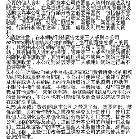
必要的個人資料，您同意本公司依照個人資料保護法及相
關法令之規定，在為提供您個人業務及/或提供相關服務及
活動或為本公司進行行銷分析之必要範圍內，包括但不限
於提供服務訊息及資訊、進行贈品兌換活動、會員登錄及
驗證、廣告行銷、特別活動通知、新服務、新產品之通
知、行銷分析等用途等，蒐集、處理及利用您的個人資
料。
2.請您注意，在本網站刊登廣告之第三人或與本公司
ezPretty網站連結與介接的網站，也可能蒐集您個人的資
料，凡經由本公司網站連結至第三方獨立管理、經營之網
站，其有關個人資料的保護，適用第三方或各該網站個別
的隱私權保護政策，其資料處理措施不適用本網站之隱私
權保護政策，本公司對於該等第三人或連結網站之行為不
負連帶責任。
3.本公司所屬ezPretty平台根據店家或消費者所要求的服務
功能需求或服務平台問題，本公司可使用您之前建立資料
及現在或過去在網站上的行為所取得之其他資料 (包括但
不限於手機作業系統、手機型號、手機帳號、APP設定參
數及其他資料)，來解決爭議、檢修障礙問題及執行本公司
的會員合約，本公司也有可能檢視多個會員以確認問題所
在或解決爭議。
4.您(店家或消費者)同意本公司之營運平台、集團內部、關
係企業、與有合作關係之業務夥伴交叉行銷使用，使用去
除個人識別化資料來強化統計分析網站利用方式、提升本
公司服務的內容及產品，進而提升本公司的市場行銷及促
銷、並且根據客戶的需求定義個人化製服務介面、網頁設
計及服務，這些使用改善並且調整本公司的網站使其更符
合您的需求。