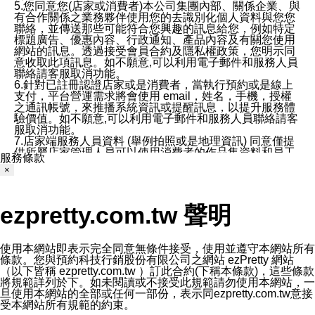
5.您同意您(店家或消費者)本公司集團內部、關係企業、與
有合作關係之業務夥伴使用您的去識別化個人資料與您您
聯絡，並傳送那些可能符合您興趣的訊息給您，例如特定
標題廣告、優惠內容、行政通知、產品內容及有關您使用
網站的訊息。透過接受會員合約及隱私權政策，您明示同
意收取此項訊息。如不願意,可以利用電子郵件和服務人員
聯絡請客服取消功能。
6.針對已註冊認證店家或是消費者，當執行預約或是線上
支付，平台營運需求將會使用 email，姓名，手機，授權
之通訊帳號，來推播系統資訊或提醒訊息，以提升服務體
驗價值。如不願意,可以利用電子郵件和服務人員聯絡請客
服取消功能。
7.店家端服務人員資料 (舉例拍照或是地理資訊) 同意僅提
供所屬店家管理人員可以使用消費者的作品集資料和員工
服務條款
打卡個人圖像行為。本公司及ezPretty平台不會做任何使
×
用。
三、本公司對您個人資料的揭露
1.基於現有服務平台的監管環境，預約科技保證不會揭露
ezpretty.com.tw 聲明
任何店家的營運資訊，且預約科技和店家均不能洩露消費
者的個人資料。然而，在某些情況下，本公司可能會因受
政府要求或法律規定，而被迫向政府或第三方提供資料。
第三方也可能非法地攔截或存取傳輸的私人通訊，或會員
使用本網站即表示完全同意無條件接受，使用並遵守本網站所有
可能濫用或誤用從本公司網站獲得的您的資料。因此，儘
條款。您與預約科技行銷股份有限公司之網站 ezPretty 網站
管本公司使用企業標準的保護措施來保護您的隱私，本公
（以下皆稱 ezpretty.com.tw ）訂此合約(下稱本條款)，這些條款
司並未承諾您的個人識別資料或私人通訊將永遠保密。
將規範詳列於下。如未閱讀或不接受此規範請勿使用本網站，一
2.根據本公司的政策，本公司不會將涉及您的個人識別資
旦使用本網站的全部或任何一部份，表示同ezpretty.com.tw意接
料出租或出售給第三方。
受本網站所有規範的約束。
3. 本公司、所屬集團、關係企業或與其合作行銷之第三方