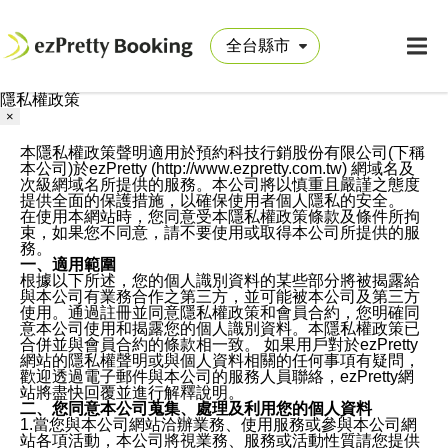
隱私權政策
×
本隱私權政策聲明適用於預約科技行銷股份有限公司(下稱
本公司)於ezPretty (http://www.ezpretty.com.tw) 網域名及
次級網域名所提供的服務。本公司將以慎重且嚴謹之態度
提供全面的保護措施，以確保使用者個人隱私的安全。
在使用本網站時，您同意受本隱私權政策條款及條件所拘
束，如果您不同意，請不要使用或取得本公司所提供的服
務。
一、適用範圍
根據以下所述，您的個人識別資料的某些部分將被揭露給
與本公司有業務合作之第三方，並可能被本公司及第三方
使用。通過註冊並同意隱私權政策和會員合約，您明確同
意本公司使用和揭露您的個人識別資料。本隱私權政策已
合併並與會員合約的條款相一致。 如果用戶對於ezPretty
網站的隱私權聲明或與個人資料相關的任何事項有疑問，
歡迎透過電子郵件與本公司的服務人員聯絡，ezPretty網
站將盡快回覆並進行解釋說明。
二、您同意本公司蒐集、處理及利用您的個人資料
1.當您與本公司網站洽辦業務、使用服務或參與本公司網
站各項活動，本公司將視業務、服務或活動性質請您提供