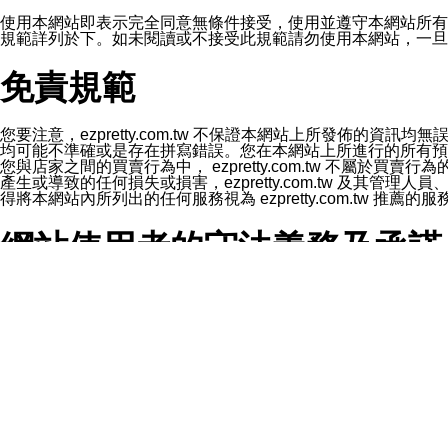
1.LINE 帳號設定的電話號碼與本公司/本服務所傳來的電話
2.該 LINE 帳號已在 LINE APP 設定中，同意接收通知型訊
使用本網站即表示完全同意無條件接受，使用並遵守本網站所有條款。您與
3.LINE 帳號未封鎖傳送訊息之 LINE 官方帳號。
規範詳列於下。如未閱讀或不接受此規範請勿使用本網站，一旦使用本
欲變更通知型訊息的設定，操作如下：
1.點選「主頁」＞「設定」
免責規範
2.點選「隱私設定」
3.點選「提供使用資料」
4.點選「LINE通知型訊息」
5.開關「接收LINE通知型訊息」
您要注意，ezpretty.com.tw 不保證本網站上所發佈
❗️關閉「接收通知型訊息」後，將不會接收到來自任何企業
均可能不準確或是存在拼寫錯誤。您在本網站上所進行的所有預訂服務均是與
您與店家之間的買賣行為中， ezpretty.com.tw 不
產生或導致的任何損失或損害，ezpretty.com.tw 及其管理
得將本網站內所列出的任何服務視為 ezpretty.com.tw 推
網站使用者的守法義務及承諾
本條款構成您與 ezPretty 間之有效契約。 本條款中如
年齡和責任
你向 ezpretty.com.tw您確認您已經達到使用本網站
網站時所產生的交易責任。