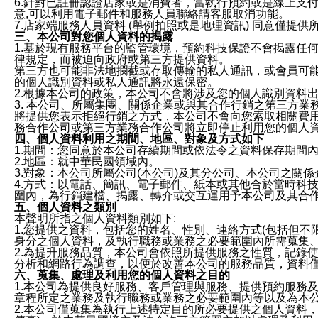
6.針對已註冊認證店家或是消費者，當執行預約或是線上支付
意,可以利用電子郵件和服務人員聯絡請客服取消功能。
7.店家端服務人員資料 (舉例拍照或是地理資訊) 同意僅提
三、本公司對您個人資料的揭露
1.基於現有服務平台的監管環境，預約科技保證不會揭露任
律規定，而被迫向政府或第三方提供資料。
第三方也可能非法地攔截或存取傳輸的私人通訊，或會員可
的個人識別資料或私人通訊將永遠保密。
2.根據本公司的政策，本公司不會將涉及您的個人識別資料
3. 本公司、所屬集團、關係企業或與其合作行銷之第三方
將提供您表示拒絕行銷之方式，本公司不會向您索取相關費
務合作公司或第三方業務合作公司將立即停止利用您的個人
四、個人資料利用之期間、地區、對象及方式如下
1.期間：您同意於本公司存續期間或依法令之資料保存期間
2.地區：就中華民國領域內。
3.對象：本公司所屬公司(本公司)及其分公司、本公司之關
4.方式：以電話、簡訊、電子郵件、紙本或其他合於當時科
圍內，為行銷建檔、揭露、轉介或交互運用予本公司及其合
五、個人資料之類別
本聲明所指之個人資料類別如下:
1.您提供之資料，包括您的姓名、性別、連絡方式(包括但不
身分之個人資料，及執行職務或業務之必要範圍內所需蒐集
2.為提升服務品質，本公司會依照所提供服務之性質，記錄
分析和網路行為調查，以便於改善本公司的服務品質，資料
六、蒐集、處理及利用您的個人資料之目的
1.本公司為提供良好服務、客戶管理與服務、提供預約服務
章程所定之業務及執行職務或業務之必要範圍內等以及為本
2.本公司僅蒐集為執行上述特定目的所必要提供之個人資料