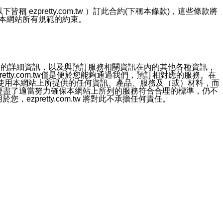
ezpretty.com.tw ）訂此合約(下稱本條款)，這些條款將
接受本網站所有規範的約束。
約店家的詳細資訊，以及與預訂服務相關資訊在內的其他各種資訊，
etty.com.tw僅是便於您能夠通過我們，預訂相對應的服務。在
對於因為使用本網站上所提供的任何資訊、產品、服務及（或）材料，而
m.tw 已經盡了適當努力確保本網站上所列的服務符合合理的標準，仍不
ezpretty.com.tw 將對此不承擔任何責任。
均應依誠實信用、平等互惠原則，共商解決之道。
力的法律責任。您理解使用本網站時及他人使用您的登錄資訊使用本