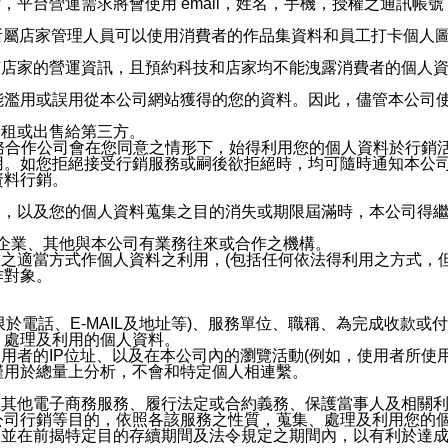
，平台營運需求將會使用 email，姓名，手機，授權之通訊
供所屬店家管理人員可以使用消費者的作品集資料和員工打卡個人圖像
何店家的營運資訊，且預約科技和店家均不能洩露消費者的個人
能濫用或誤用從本公司網站獲得的您的資料。因此，儘管本公司
出租或出售給第三方。
業務合作公司會在您同意之情形下，始得利用您的個人資料於行銷
用。如您拒絕接受行銷服務或嗣後欲拒絕時，均可隨時通知本公
資料行銷。
內，以及您的個人資料蒐集之目的消失或期限屆滿時，本公司得
係企業、其他與本公司有業務往來或合作之機構。
技之適當方式作個人資料之利用，(包括任何依法得利用之方式，
作對象。
限於電話、E-MAIL及地址等)、服務單位、職稱、為完成收款
、處理及利用的個人資料。
使用者的IP位址、以及在本公司內的瀏覽活動(例如，使用者所使
僅用於總量上分析，不會和特定個人相連繫。
及其他電子商務服務、履行法定或合約義務、保護當事人及相關
公司行銷等目的，依照各該服務之性質，蒐集、處理及利用您的
，並在前揭特定目的存續期間及法令規定之期間內，以有利於達成