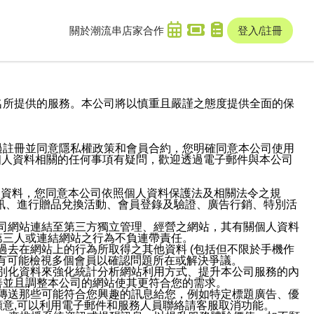
關於潮流串
店家合作
登入/註冊
域名及次級網域名所提供的服務。本公司將以慎重且嚴謹之態度提供全面的保
過註冊並同意隱私權政策和會員合約，您明確同意本公司使用
與個人資料相關的任何事項有疑問，歡迎透過電子郵件與本公司
人資料，您同意本公司依照個人資料保護法及相關法令之規
訊、進行贈品兌換活動、會員登錄及驗證、廣告行銷、特別活
本公司網站連結至第三方獨立管理、經營之網站，其有關個人資料
第三人或連結網站之行為不負連帶責任。
或過去在網站上的行為所取得之其他資料 (包括但不限於手機作
也有可能檢視多個會員以確認問題所在或解決爭議。
識別化資料來強化統計分析網站利用方式、提升本公司服務的內
善並且調整本公司的網站使其更符合您的需求。
並傳送那些可能符合您興趣的訊息給您，例如特定標題廣告、優
意,可以利用電子郵件和服務人員聯絡請客服取消功能。