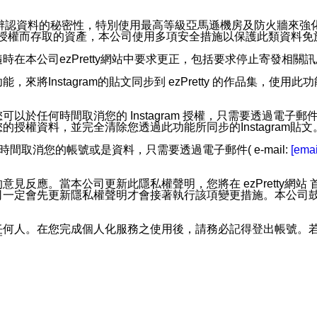
。
您個人辨認資料的秘密性，特別使用最高等級亞馬遜機房及防火牆來
失及未經授權而存取的資產，本公司使用多項安全措施以保護此類資料
在本公司ezPretty網站中要求更正，包括要求停止寄發相關
步功能，來將Instagram的貼文同步到 ezPretty 的作品集，使
步功能，您可以於任何時間取消您的 Instagram 授權，只需要
授權資料，並完全清除您透過此功能所同步的Instagram貼文
時間取消您的帳號或是資料，只需要透過電子郵件( e-mail:
[emai
應。當本公司更新此隱私權聲明，您將在 ezPretty網站 首頁
定會先更新隱私權聲明才會接著執行該項變更措施。本公司鼓勵您定
任何人。在您完成個人化服務之使用後，請務必記得登出帳號。
區。
並傳送或宣傳本網站各項服務之資料或電子郵件供您參考。您能
入本公司/本服務好友，您仍可接收到通知型訊息。
限，以廣告或其他目的的訊息皆不會被傳送。滿足以下三個條件