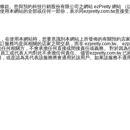
號碼比對相符。
息。
預約科技行銷股份有限公司之網站 ezPretty 網站 （以下皆稱 
網站的全部或任何一部份，表示同ezpretty.com.tw意
的資訊均無誤，在使用本網站時，您要意識到本網站上所發佈的有關預
官方帳號或認證官方帳號的通知型訊息。
相關的店家之間交易，而非 ezpretty.com.tw。 ezpr
屬於買賣行為的任何相關方，不會承擔任何直接或間接責任或義務。 
人員、員工或代表人均對此不承擔任何責任。 儘管ezpretty.co
薦的服務，或是認為其代表該服務將會適用於該用戶。如果該服務不適用於您，
有一部無效時，不影響其他條款之效力。 本條款如有未盡之處，雙方
的合法年齡。可以針對您在使用本網站時產生的任何責任，形成有約束