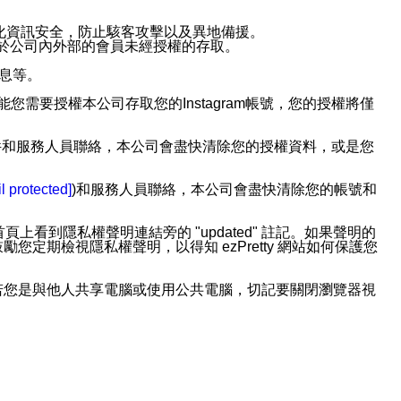
強化資訊安全，防止駭客攻擊以及異地備援。
免於公司內外部的會員未經授權的存取。
訊息等。
用此功能您需要授權本公司存取您的Instagram帳號，您的授權將僅
透過電子郵件和服務人員聯絡，本公司會盡快清除您的授權資料，或是您
。
l protected]
)和服務人員聯絡，本公司會盡快清除您的帳號和
上看到隱私權聲明連結旁的 "updated" 註記。如果聲明的
期檢視隱私權聲明，以得知 ezPretty 網站如何保護您
若您是與他人共享電腦或使用公共電腦，切記要關閉瀏覽器視
依照該資料或電子郵件所指示之方法、說明或功能連結，隨時
者，將可收到通知型訊息。