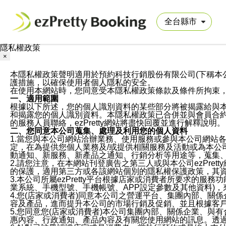
隱私權政策
×
本隱私權政策聲明適用於預約科技行銷股份有限公司(下稱本公司)於ezP
護措施，以確保使用者個人隱私的安全。
在使用本網站時，您同意受本隱私權政策條款及條件所拘束
一、適用範圍
根據以下所述，您的個人識別資料的某些部分將被揭露給與
和揭露您的個人識別資料。本隱私權政策已合併並與會員合約的
的服務人員聯絡，ezPretty網站將盡快回覆並進行解釋說明。
二、您同意本公司蒐集、處理及利用您的個人資料
1.當您與本公司網站洽辦業務、使用服務或參與本公司網站
定，在為提供您個人業務及/或提供相關服務及活動或為本
動通知、新服務、新產品之通知、行銷分析等用途等，蒐集
2.請您注意，在本網站刊登廣告之第三人或與本公司ezPr
的保護，適用第三方或各該網站個別的隱私權保護政策，其
3.本公司所屬ezPretty平台根據店家或消費者所要求的
業系統、手機型號、手機帳號、APP設定參數及其他資料)
4.您(店家或消費者)同意本公司之營運平台、集團內部、
容及產品，進而提升本公司的市場行銷及促銷、並且根據客
5.您同意您(店家或消費者)本公司集團內部、關係企業、
惠內容、行政通知、產品內容及有關您使用網站的訊息。透過