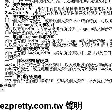
傳真)，於中華民國境內及法令許可之範圍內加以處理及利用
七、資料安全性
1、本公司ezPretty網站平台使用企業標準慣例來保護
2.本公司ezPretty網站將資料視為必須保護其免於滅
八、查詢或更正的方式
用戶個人資料有變更、或發現個人資料不正確的時候，可以隨時
九、Instagram貼文同步功能
您可以透過ezPretty店家系統後台所提供Instagram貼文同
用於同步您的貼文至店家系統。
十、取消Instagram授權方式
如果您有使用ezPretty網站所提供Instagram貼文同
可以登入店家系統後台使用取消授權功能，系統將立即清除您的
十一、取消帳號資料方式
如果您有使用本公司ezPretty網站所提供功能，您可以於任何
相關資料。
十二、隱私權聲明的更新
本公司將不定時更新隱私權聲明，以反映服務的變更和顧客的意見反
內容有所變更，或是處理您個人資訊的方式有所變動，本公司一
的個人資訊。
十三、自我保護措施
請妥善保管您的使用者名稱、密碼及個人資料，不要提供給
窗，以防止他人讀取您的個人資料、信件或進入所機關管理
服務條款
十四、傳送宣傳本站資訊或電子郵件之政策
×
您同意本公司網站，透過您所提供的郵件地址與您取得聯絡
停止接收這些資料或電子郵件。
十五、訊息通知
ezpretty.com.tw 聲明
本公司/本服務將以通知型訊息傳送重要訊息給您。即使未加
本公司/本服務傳送之通知型訊息以對您有效且重要的訊息為