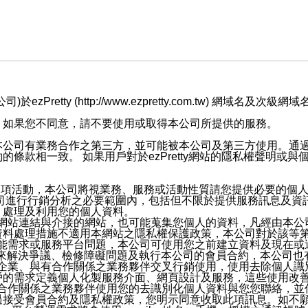
retty (http://www.ezpretty.com.tw) 網
，如果您不同意，請不要使用或取得本公司所提供的服務。
本公司有業務合作之第三方，並可能被本公司及第三方使用。通
條款相一致。 如果用戶對於ezPretty網站的隱私權聲明或
各項活動，本公司將視業務、服務或活動性質請您提供必要的個
公司進行行銷分析之必要範圍內，包括但不限於提供服務訊息及資
、處理及利用您的個人資料。
etty網站連結與介接的網站，也可能蒐集您個人的資料，凡經由
資料處理措施不適用本網站之隱私權保護政策，本公司對於該等
服務功能需求或服務平台問題，本公司可使用您之前建立資料及現在
，來解決爭議、檢修障礙問題及執行本公司的會員合約，本公司
關係企業、與有合作關係之業務夥伴交叉行銷使用，使用去除個人
戶的需求定義個人化製服務介面、網頁設計及服務，這些使用改
與有合作關係之業務夥伴使用您的去識別化個人資料與您您聯絡，
接受會員合約及隱私權政策，您明示同意收取此項訊息。如不願