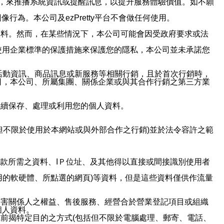
帳號，來推播系統資訊或提醒訊息，以提升服務體驗價值。如不願
行為。本公司及ezPretty平台不會做任何使用。
資料。然而，在某些情況下，本公司可能會因受政府要求或法
使用企業標準的保護措施來保護您的隱私，本公司並未承諾您
活動資訊、商品訊息或新服務等相關行銷，且於首次行銷時，
司，本公司、所屬集團、關係企業或與其合作行銷之第三方業
繼續保存、處理或利用您的個人資料。
但不限於使用於本網站或與外部合作之行銷)並於法令容許之範
或付款所需之資料、IＰ位址、及其他得以直接或間接識別使用者
用的軟硬體、所點選的網頁)等資料，但是這些資料僅供作流量
利害關係人之權益、售後服務、經營合於營業登記項目或組織
個人資料。
前揭特定目的之方式(包括但不限於電腦處理、郵寄、電話、