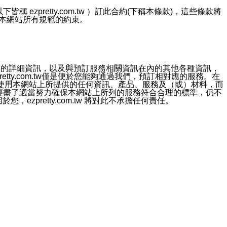
ezpretty.com.tw ）訂此合約(下稱本條款)，這些條款將
接受本網站所有規範的約束。
約店家的詳細資訊，以及與預訂服務相關資訊在內的其他各種資訊，
etty.com.tw僅是便於您能夠通過我們，預訂相對應的服務。在
對於因為使用本網站上所提供的任何資訊、產品、服務及（或）材料，而
m.tw 已經盡了適當努力確保本網站上所列的服務符合合理的標準，仍不
ezpretty.com.tw 將對此不承擔任何責任。
均應依誠實信用、平等互惠原則，共商解決之道。
力的法律責任。您理解使用本網站時及他人使用您的登錄資訊使用本