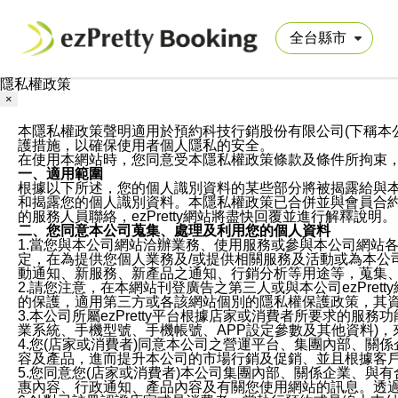
隱私權政策
×
本隱私權政策聲明適用於預約科技行銷股份有限公司(下稱本公司)於ezP
護措施，以確保使用者個人隱私的安全。
在使用本網站時，您同意受本隱私權政策條款及條件所拘束
一、適用範圍
根據以下所述，您的個人識別資料的某些部分將被揭露給與
和揭露您的個人識別資料。本隱私權政策已合併並與會員合約的
的服務人員聯絡，ezPretty網站將盡快回覆並進行解釋說明。
二、您同意本公司蒐集、處理及利用您的個人資料
1.當您與本公司網站洽辦業務、使用服務或參與本公司網站
定，在為提供您個人業務及/或提供相關服務及活動或為本
動通知、新服務、新產品之通知、行銷分析等用途等，蒐集
2.請您注意，在本網站刊登廣告之第三人或與本公司ezPr
的保護，適用第三方或各該網站個別的隱私權保護政策，其
3.本公司所屬ezPretty平台根據店家或消費者所要求的
業系統、手機型號、手機帳號、APP設定參數及其他資料)
4.您(店家或消費者)同意本公司之營運平台、集團內部、
容及產品，進而提升本公司的市場行銷及促銷、並且根據客
5.您同意您(店家或消費者)本公司集團內部、關係企業、
惠內容、行政通知、產品內容及有關您使用網站的訊息。透過