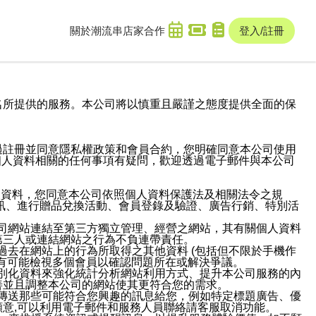
關於潮流串
店家合作
登入/註冊
域名及次級網域名所提供的服務。本公司將以慎重且嚴謹之態度提供全面的保
過註冊並同意隱私權政策和會員合約，您明確同意本公司使用
與個人資料相關的任何事項有疑問，歡迎透過電子郵件與本公司
人資料，您同意本公司依照個人資料保護法及相關法令之規
訊、進行贈品兌換活動、會員登錄及驗證、廣告行銷、特別活
本公司網站連結至第三方獨立管理、經營之網站，其有關個人資料
第三人或連結網站之行為不負連帶責任。
或過去在網站上的行為所取得之其他資料 (包括但不限於手機作
也有可能檢視多個會員以確認問題所在或解決爭議。
識別化資料來強化統計分析網站利用方式、提升本公司服務的內
善並且調整本公司的網站使其更符合您的需求。
並傳送那些可能符合您興趣的訊息給您，例如特定標題廣告、優
意,可以利用電子郵件和服務人員聯絡請客服取消功能。