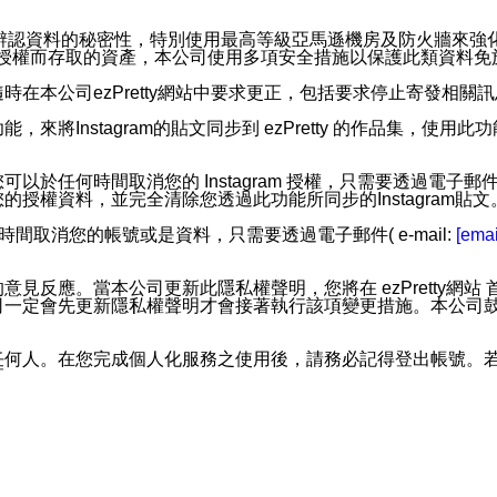
。
您個人辨認資料的秘密性，特別使用最高等級亞馬遜機房及防火牆來
失及未經授權而存取的資產，本公司使用多項安全措施以保護此類資料
在本公司ezPretty網站中要求更正，包括要求停止寄發相關
步功能，來將Instagram的貼文同步到 ezPretty 的作品集，使
步功能，您可以於任何時間取消您的 Instagram 授權，只需要
授權資料，並完全清除您透過此功能所同步的Instagram貼文
時間取消您的帳號或是資料，只需要透過電子郵件( e-mail:
[emai
應。當本公司更新此隱私權聲明，您將在 ezPretty網站 首頁
定會先更新隱私權聲明才會接著執行該項變更措施。本公司鼓勵您定
任何人。在您完成個人化服務之使用後，請務必記得登出帳號。
區。
並傳送或宣傳本網站各項服務之資料或電子郵件供您參考。您能
入本公司/本服務好友，您仍可接收到通知型訊息。
限，以廣告或其他目的的訊息皆不會被傳送。滿足以下三個條件