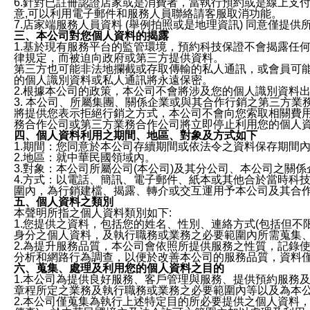
6.針對已註冊認證店家或是消費者，當執行預約或是線上支付
意,可以利用電子郵件和服務人員聯絡請客服取消功能。
7.店家端服務人員資料 (舉例拍照或是地理資訊) 同意僅提
三、本公司對您個人資料的揭露
1.基於現有服務平台的監管環境，預約科技保證不會揭露任
律規定，而被迫向政府或第三方提供資料。
第三方也可能非法地攔截或存取傳輸的私人通訊，或會員可
的個人識別資料或私人通訊將永遠保密。
2.根據本公司的政策，本公司不會將涉及您的個人識別資料
3. 本公司、所屬集團、關係企業或與其合作行銷之第三方
將提供您表示拒絕行銷之方式，本公司不會向您索取相關費
務合作公司或第三方業務合作公司將立即停止利用您的個人
四、個人資料利用之期間、地區、對象及方式如下
1.期間：您同意於本公司存續期間或依法令之資料保存期間
2.地區：就中華民國領域內。
3.對象：本公司所屬公司(本公司)及其分公司、本公司之關
4.方式：以電話、簡訊、電子郵件、紙本或其他合於當時科
圍內，為行銷建檔、揭露、轉介或交互運用予本公司及其合
五、個人資料之類別
本聲明所指之個人資料類別如下:
1.您提供之資料，包括您的姓名、性別、連絡方式(包括但不
身分之個人資料，及執行職務或業務之必要範圍內所需蒐集
2.為提升服務品質，本公司會依照所提供服務之性質，記錄
分析和網路行為調查，以便於改善本公司的服務品質，資料
六、蒐集、處理及利用您的個人資料之目的
1.本公司為提供良好服務、客戶管理與服務、提供預約服務
章程所定之業務及執行職務或業務之必要範圍內等以及為本
2.本公司僅蒐集為執行上述特定目的所必要提供之個人資料