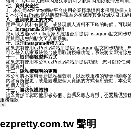
傳真)，於中華民國境內及法令許可之範圍內加以處理及利用
七、資料安全性
1、本公司ezPretty網站平台使用企業標準慣例來保護
2.本公司ezPretty網站將資料視為必須保護其免於滅
八、查詢或更正的方式
用戶個人資料有變更、或發現個人資料不正確的時候，可以隨時
九、Instagram貼文同步功能
您可以透過ezPretty店家系統後台所提供Instagram貼文同
用於同步您的貼文至店家系統。
十、取消Instagram授權方式
如果您有使用ezPretty網站所提供Instagram貼文同
可以登入店家系統後台使用取消授權功能，系統將立即清除您的
十一、取消帳號資料方式
如果您有使用本公司ezPretty網站所提供功能，您可以於任何
相關資料。
十二、隱私權聲明的更新
本公司將不定時更新隱私權聲明，以反映服務的變更和顧客的意見反
內容有所變更，或是處理您個人資訊的方式有所變動，本公司一
的個人資訊。
十三、自我保護措施
請妥善保管您的使用者名稱、密碼及個人資料，不要提供給
窗，以防止他人讀取您的個人資料、信件或進入所機關管理
服務條款
十四、傳送宣傳本站資訊或電子郵件之政策
×
您同意本公司網站，透過您所提供的郵件地址與您取得聯絡
停止接收這些資料或電子郵件。
十五、訊息通知
ezpretty.com.tw 聲明
本公司/本服務將以通知型訊息傳送重要訊息給您。即使未加
本公司/本服務傳送之通知型訊息以對您有效且重要的訊息為