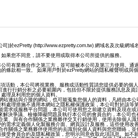
retty (http://www.ezpretty.com.tw) 網
，如果您不同意，請不要使用或取得本公司所提供的服務。
本公司有業務合作之第三方，並可能被本公司及第三方使用。通
條款相一致。 如果用戶對於ezPretty網站的隱私權聲明或
各項活動，本公司將視業務、服務或活動性質請您提供必要的個
公司進行行銷分析之必要範圍內，包括但不限於提供服務訊息及資
、處理及利用您的個人資料。
etty網站連結與介接的網站，也可能蒐集您個人的資料，凡經由
資料處理措施不適用本網站之隱私權保護政策，本公司對於該等
服務功能需求或服務平台問題，本公司可使用您之前建立資料及現在
，來解決爭議、檢修障礙問題及執行本公司的會員合約，本公司
關係企業、與有合作關係之業務夥伴交叉行銷使用，使用去除個人
戶的需求定義個人化製服務介面、網頁設計及服務，這些使用改
與有合作關係之業務夥伴使用您的去識別化個人資料與您您聯絡，
接受會員合約及隱私權政策，您明示同意收取此項訊息。如不願