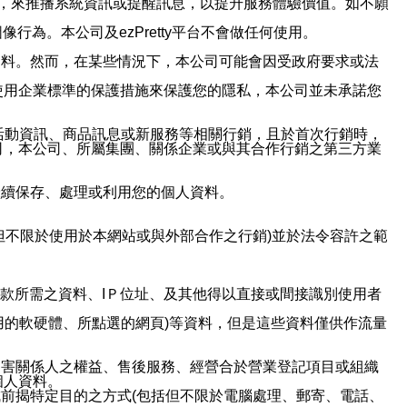
帳號，來推播系統資訊或提醒訊息，以提升服務體驗價值。如不願
行為。本公司及ezPretty平台不會做任何使用。
資料。然而，在某些情況下，本公司可能會因受政府要求或法
使用企業標準的保護措施來保護您的隱私，本公司並未承諾您
活動資訊、商品訊息或新服務等相關行銷，且於首次行銷時，
司，本公司、所屬集團、關係企業或與其合作行銷之第三方業
繼續保存、處理或利用您的個人資料。
但不限於使用於本網站或與外部合作之行銷)並於法令容許之範
或付款所需之資料、IＰ位址、及其他得以直接或間接識別使用者
用的軟硬體、所點選的網頁)等資料，但是這些資料僅供作流量
利害關係人之權益、售後服務、經營合於營業登記項目或組織
個人資料。
前揭特定目的之方式(包括但不限於電腦處理、郵寄、電話、