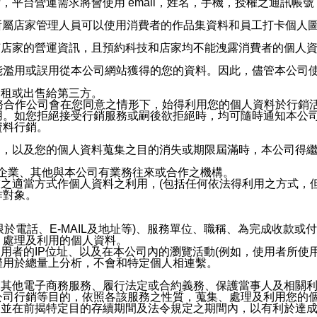
，平台營運需求將會使用 email，姓名，手機，授權之通訊
供所屬店家管理人員可以使用消費者的作品集資料和員工打卡個人圖像
何店家的營運資訊，且預約科技和店家均不能洩露消費者的個人
能濫用或誤用從本公司網站獲得的您的資料。因此，儘管本公司
出租或出售給第三方。
業務合作公司會在您同意之情形下，始得利用您的個人資料於行銷
用。如您拒絕接受行銷服務或嗣後欲拒絕時，均可隨時通知本公
資料行銷。
內，以及您的個人資料蒐集之目的消失或期限屆滿時，本公司得
係企業、其他與本公司有業務往來或合作之機構。
技之適當方式作個人資料之利用，(包括任何依法得利用之方式，
作對象。
限於電話、E-MAIL及地址等)、服務單位、職稱、為完成收款
、處理及利用的個人資料。
使用者的IP位址、以及在本公司內的瀏覽活動(例如，使用者所使
僅用於總量上分析，不會和特定個人相連繫。
及其他電子商務服務、履行法定或合約義務、保護當事人及相關
公司行銷等目的，依照各該服務之性質，蒐集、處理及利用您的
，並在前揭特定目的存續期間及法令規定之期間內，以有利於達成