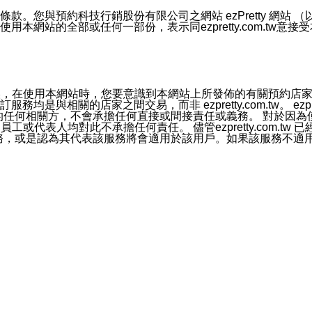
號碼比對相符。
息。
預約科技行銷股份有限公司之網站 ezPretty 網站 （以下皆稱 
網站的全部或任何一部份，表示同ezpretty.com.tw意
的資訊均無誤，在使用本網站時，您要意識到本網站上所發佈的有關預
官方帳號或認證官方帳號的通知型訊息。
相關的店家之間交易，而非 ezpretty.com.tw。 ezpr
屬於買賣行為的任何相關方，不會承擔任何直接或間接責任或義務。 
人員、員工或代表人均對此不承擔任何責任。 儘管ezpretty.co
薦的服務，或是認為其代表該服務將會適用於該用戶。如果該服務不適用於您，
有一部無效時，不影響其他條款之效力。 本條款如有未盡之處，雙方
的合法年齡。可以針對您在使用本網站時產生的任何責任，形成有約束