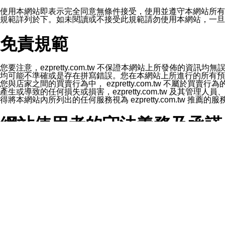
1.LINE 帳號設定的電話號碼與本公司/本服務所傳來的電話
2.該 LINE 帳號已在 LINE APP 設定中，同意接收通知型訊
使用本網站即表示完全同意無條件接受，使用並遵守本網站所有條款。您與
3.LINE 帳號未封鎖傳送訊息之 LINE 官方帳號。
規範詳列於下。如未閱讀或不接受此規範請勿使用本網站，一旦使用本
欲變更通知型訊息的設定，操作如下：
1.點選「主頁」＞「設定」
免責規範
2.點選「隱私設定」
3.點選「提供使用資料」
4.點選「LINE通知型訊息」
5.開關「接收LINE通知型訊息」
您要注意，ezpretty.com.tw 不保證本網站上所發佈
❗️關閉「接收通知型訊息」後，將不會接收到來自任何企業
均可能不準確或是存在拼寫錯誤。您在本網站上所進行的所有預訂服務均是與
您與店家之間的買賣行為中， ezpretty.com.tw 不
產生或導致的任何損失或損害，ezpretty.com.tw 及其管理
得將本網站內所列出的任何服務視為 ezpretty.com.tw 推
網站使用者的守法義務及承諾
本條款構成您與 ezPretty 間之有效契約。 本條款中如
年齡和責任
你向 ezpretty.com.tw您確認您已經達到使用本網站
網站時所產生的交易責任。