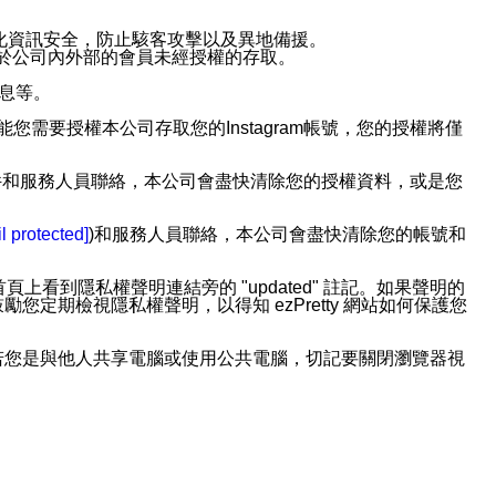
強化資訊安全，防止駭客攻擊以及異地備援。
免於公司內外部的會員未經授權的存取。
訊息等。
用此功能您需要授權本公司存取您的Instagram帳號，您的授權將僅
透過電子郵件和服務人員聯絡，本公司會盡快清除您的授權資料，或是您
。
l protected]
)和服務人員聯絡，本公司會盡快清除您的帳號和
上看到隱私權聲明連結旁的 "updated" 註記。如果聲明的
期檢視隱私權聲明，以得知 ezPretty 網站如何保護您
若您是與他人共享電腦或使用公共電腦，切記要關閉瀏覽器視
依照該資料或電子郵件所指示之方法、說明或功能連結，隨時
者，將可收到通知型訊息。