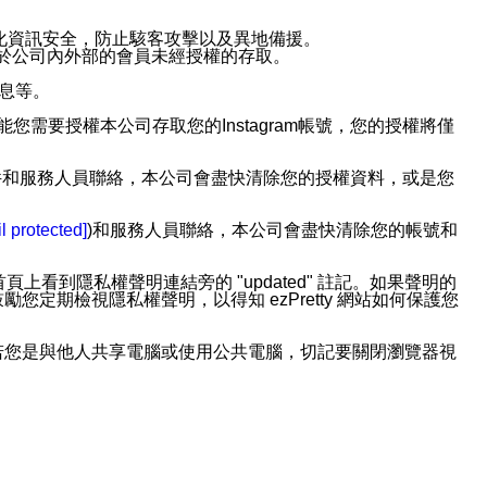
強化資訊安全，防止駭客攻擊以及異地備援。
免於公司內外部的會員未經授權的存取。
訊息等。
用此功能您需要授權本公司存取您的Instagram帳號，您的授權將僅
透過電子郵件和服務人員聯絡，本公司會盡快清除您的授權資料，或是您
。
l protected]
)和服務人員聯絡，本公司會盡快清除您的帳號和
上看到隱私權聲明連結旁的 "updated" 註記。如果聲明的
期檢視隱私權聲明，以得知 ezPretty 網站如何保護您
若您是與他人共享電腦或使用公共電腦，切記要關閉瀏覽器視
依照該資料或電子郵件所指示之方法、說明或功能連結，隨時
者，將可收到通知型訊息。