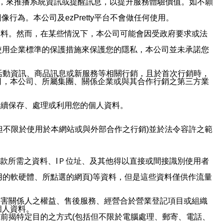
帳號，來推播系統資訊或提醒訊息，以提升服務體驗價值。如不願
行為。本公司及ezPretty平台不會做任何使用。
資料。然而，在某些情況下，本公司可能會因受政府要求或法
使用企業標準的保護措施來保護您的隱私，本公司並未承諾您
活動資訊、商品訊息或新服務等相關行銷，且於首次行銷時，
司，本公司、所屬集團、關係企業或與其合作行銷之第三方業
繼續保存、處理或利用您的個人資料。
但不限於使用於本網站或與外部合作之行銷)並於法令容許之範
或付款所需之資料、IＰ位址、及其他得以直接或間接識別使用者
用的軟硬體、所點選的網頁)等資料，但是這些資料僅供作流量
利害關係人之權益、售後服務、經營合於營業登記項目或組織
個人資料。
前揭特定目的之方式(包括但不限於電腦處理、郵寄、電話、