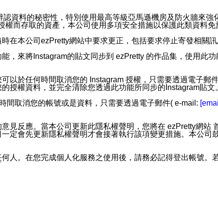
。
您個人辨認資料的秘密性，特別使用最高等級亞馬遜機房及防火牆來
失及未經授權而存取的資產，本公司使用多項安全措施以保護此類資料
在本公司ezPretty網站中要求更正，包括要求停止寄發相關
步功能，來將Instagram的貼文同步到 ezPretty 的作品集，使
步功能，您可以於任何時間取消您的 Instagram 授權，只需要
授權資料，並完全清除您透過此功能所同步的Instagram貼文
時間取消您的帳號或是資料，只需要透過電子郵件( e-mail:
[emai
應。當本公司更新此隱私權聲明，您將在 ezPretty網站 首頁
定會先更新隱私權聲明才會接著執行該項變更措施。本公司鼓勵您定
任何人。在您完成個人化服務之使用後，請務必記得登出帳號。
區。
並傳送或宣傳本網站各項服務之資料或電子郵件供您參考。您能
入本公司/本服務好友，您仍可接收到通知型訊息。
限，以廣告或其他目的的訊息皆不會被傳送。滿足以下三個條件