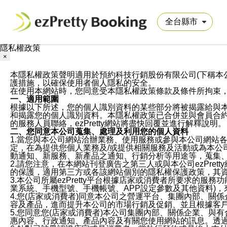
隱私權政策
×
本隱私權政策聲明適用於預約科技行銷股份有限公司(下稱本公司)於ezP
護措施，以確保使用者個人隱私的安全。
在使用本網站時，您同意受本隱私權政策條款及條件所拘束
一、適用範圍
根據以下所述，您的個人識別資料的某些部分將被揭露給與
和揭露您的個人識別資料。本隱私權政策已合併並與會員合約的
的服務人員聯絡，ezPretty網站將盡快回覆並進行解釋說明。
二、您同意本公司蒐集、處理及利用您的個人資料
1.當您與本公司網站洽辦業務、使用服務或參與本公司網站
定，在為提供您個人業務及/或提供相關服務及活動或為本
動通知、新服務、新產品之通知、行銷分析等用途等，蒐集
2.請您注意，在本網站刊登廣告之第三人或與本公司ezPr
的保護，適用第三方或各該網站個別的隱私權保護政策，其
3.本公司所屬ezPretty平台根據店家或消費者所要求的
業系統、手機型號、手機帳號、APP設定參數及其他資料)
4.您(店家或消費者)同意本公司之營運平台、集團內部、
容及產品，進而提升本公司的市場行銷及促銷、並且根據客
5.您同意您(店家或消費者)本公司集團內部、關係企業、
惠內容、行政通知、產品內容及有關您使用網站的訊息。透過