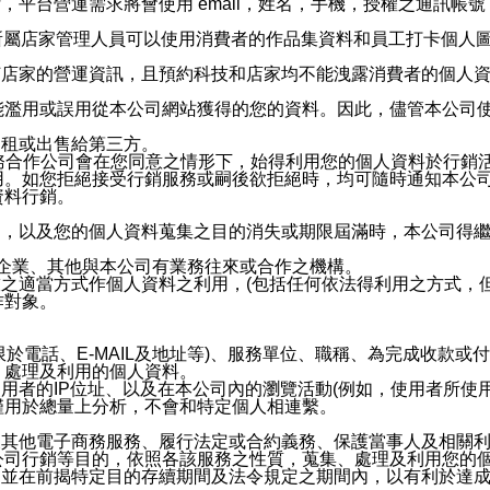
，平台營運需求將會使用 email，姓名，手機，授權之通訊
供所屬店家管理人員可以使用消費者的作品集資料和員工打卡個人圖像
何店家的營運資訊，且預約科技和店家均不能洩露消費者的個人
能濫用或誤用從本公司網站獲得的您的資料。因此，儘管本公司
出租或出售給第三方。
業務合作公司會在您同意之情形下，始得利用您的個人資料於行銷
用。如您拒絕接受行銷服務或嗣後欲拒絕時，均可隨時通知本公
資料行銷。
內，以及您的個人資料蒐集之目的消失或期限屆滿時，本公司得
係企業、其他與本公司有業務往來或合作之機構。
技之適當方式作個人資料之利用，(包括任何依法得利用之方式，
作對象。
限於電話、E-MAIL及地址等)、服務單位、職稱、為完成收款
、處理及利用的個人資料。
使用者的IP位址、以及在本公司內的瀏覽活動(例如，使用者所使
僅用於總量上分析，不會和特定個人相連繫。
及其他電子商務服務、履行法定或合約義務、保護當事人及相關
公司行銷等目的，依照各該服務之性質，蒐集、處理及利用您的
，並在前揭特定目的存續期間及法令規定之期間內，以有利於達成