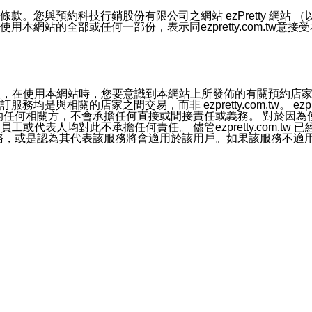
號碼比對相符。
息。
預約科技行銷股份有限公司之網站 ezPretty 網站 （以下皆稱 
網站的全部或任何一部份，表示同ezpretty.com.tw意
的資訊均無誤，在使用本網站時，您要意識到本網站上所發佈的有關預
官方帳號或認證官方帳號的通知型訊息。
相關的店家之間交易，而非 ezpretty.com.tw。 ezpr
屬於買賣行為的任何相關方，不會承擔任何直接或間接責任或義務。 
人員、員工或代表人均對此不承擔任何責任。 儘管ezpretty.co
薦的服務，或是認為其代表該服務將會適用於該用戶。如果該服務不適用於您，
有一部無效時，不影響其他條款之效力。 本條款如有未盡之處，雙方
的合法年齡。可以針對您在使用本網站時產生的任何責任，形成有約束