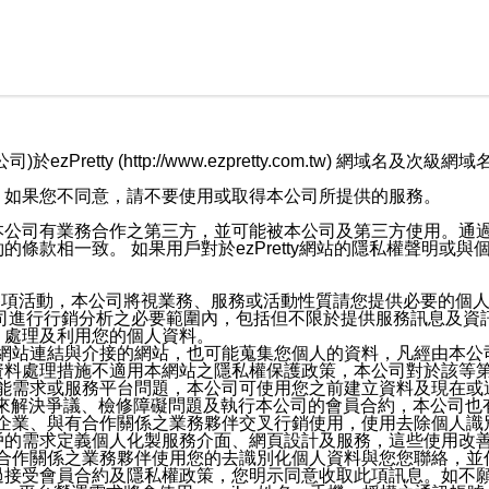
retty (http://www.ezpretty.com.tw) 網
，如果您不同意，請不要使用或取得本公司所提供的服務。
本公司有業務合作之第三方，並可能被本公司及第三方使用。通
條款相一致。 如果用戶對於ezPretty網站的隱私權聲明或
各項活動，本公司將視業務、服務或活動性質請您提供必要的個
公司進行行銷分析之必要範圍內，包括但不限於提供服務訊息及資
、處理及利用您的個人資料。
etty網站連結與介接的網站，也可能蒐集您個人的資料，凡經由
資料處理措施不適用本網站之隱私權保護政策，本公司對於該等
服務功能需求或服務平台問題，本公司可使用您之前建立資料及現在
，來解決爭議、檢修障礙問題及執行本公司的會員合約，本公司
關係企業、與有合作關係之業務夥伴交叉行銷使用，使用去除個人
戶的需求定義個人化製服務介面、網頁設計及服務，這些使用改
與有合作關係之業務夥伴使用您的去識別化個人資料與您您聯絡，
接受會員合約及隱私權政策，您明示同意收取此項訊息。如不願