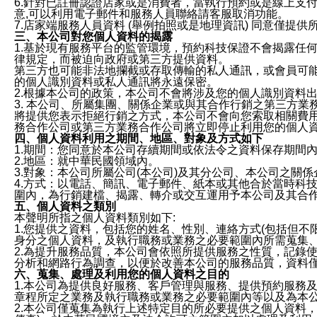
6.針對已註冊認證店家或是消費者，當執行預約或是線上支付
意,可以利用電子郵件和服務人員聯絡請客服取消功能。
7.店家端服務人員資料 (舉例拍照或是地理資訊) 同意僅提
三、本公司對您個人資料的揭露
1.基於現有服務平台的監管環境，預約科技保證不會揭露任
律規定，而被迫向政府或第三方提供資料。
第三方也可能非法地攔截或存取傳輸的私人通訊，或會員可
的個人識別資料或私人通訊將永遠保密。
2.根據本公司的政策，本公司不會將涉及您的個人識別資料
3. 本公司、所屬集團、關係企業或與其合作行銷之第三方
將提供您表示拒絕行銷之方式，本公司不會向您索取相關費
務合作公司或第三方業務合作公司將立即停止利用您的個人
四、個人資料利用之期間、地區、對象及方式如下
1.期間：您同意於本公司存續期間或依法令之資料保存期間
2.地區：就中華民國領域內。
3.對象：本公司所屬公司(本公司)及其分公司、本公司之關
4.方式：以電話、簡訊、電子郵件、紙本或其他合於當時科
圍內，為行銷建檔、揭露、轉介或交互運用予本公司及其合
五、個人資料之類別
本聲明所指之個人資料類別如下:
1.您提供之資料，包括您的姓名、性別、連絡方式(包括但不
身分之個人資料，及執行職務或業務之必要範圍內所需蒐集
2.為提升服務品質，本公司會依照所提供服務之性質，記錄
分析和網路行為調查，以便於改善本公司的服務品質，資料
六、蒐集、處理及利用您的個人資料之目的
1.本公司為提供良好服務、客戶管理與服務、提供預約服務
章程所定之業務及執行職務或業務之必要範圍內等以及為本
2.本公司僅蒐集為執行上述特定目的所必要提供之個人資料