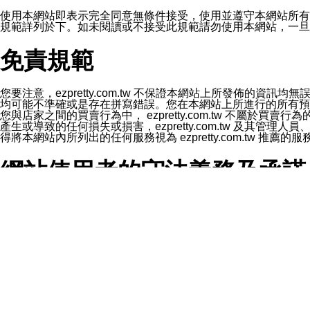
1.LINE 帳號設定的電話號碼與本公司/本服務所傳來的電話
2.該 LINE 帳號已在 LINE APP 設定中，同意接收通知型訊
使用本網站即表示完全同意無條件接受，使用並遵守本網站所有條款。您與
3.LINE 帳號未封鎖傳送訊息之 LINE 官方帳號。
規範詳列於下。如未閱讀或不接受此規範請勿使用本網站，一旦使用本
欲變更通知型訊息的設定，操作如下：
1.點選「主頁」＞「設定」
免責規範
2.點選「隱私設定」
3.點選「提供使用資料」
4.點選「LINE通知型訊息」
5.開關「接收LINE通知型訊息」
您要注意，ezpretty.com.tw 不保證本網站上所發佈
❗️關閉「接收通知型訊息」後，將不會接收到來自任何企業
均可能不準確或是存在拼寫錯誤。您在本網站上所進行的所有預訂服務均是與
您與店家之間的買賣行為中， ezpretty.com.tw 不
產生或導致的任何損失或損害，ezpretty.com.tw 及其管理
得將本網站內所列出的任何服務視為 ezpretty.com.tw 推
網站使用者的守法義務及承諾
本條款構成您與 ezPretty 間之有效契約。 本條款中如
年齡和責任
你向 ezpretty.com.tw您確認您已經達到使用本網站
網站時所產生的交易責任。