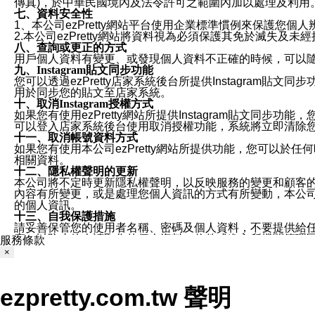
傳真)，於中華民國境內及法令許可之範圍內加以處理及利用
七、資料安全性
1、本公司ezPretty網站平台使用企業標準慣例來保護
2.本公司ezPretty網站將資料視為必須保護其免於滅
八、查詢或更正的方式
用戶個人資料有變更、或發現個人資料不正確的時候，可以隨時
九、Instagram貼文同步功能
您可以透過ezPretty店家系統後台所提供Instagram貼文同
用於同步您的貼文至店家系統。
十、取消Instagram授權方式
如果您有使用ezPretty網站所提供Instagram貼文同
可以登入店家系統後台使用取消授權功能，系統將立即清除您的
十一、取消帳號資料方式
如果您有使用本公司ezPretty網站所提供功能，您可以於任何
相關資料。
十二、隱私權聲明的更新
本公司將不定時更新隱私權聲明，以反映服務的變更和顧客的意見反
內容有所變更，或是處理您個人資訊的方式有所變動，本公司一
的個人資訊。
十三、自我保護措施
請妥善保管您的使用者名稱、密碼及個人資料，不要提供給
窗，以防止他人讀取您的個人資料、信件或進入所機關管理
服務條款
十四、傳送宣傳本站資訊或電子郵件之政策
×
您同意本公司網站，透過您所提供的郵件地址與您取得聯絡
停止接收這些資料或電子郵件。
十五、訊息通知
ezpretty.com.tw 聲明
本公司/本服務將以通知型訊息傳送重要訊息給您。即使未加
本公司/本服務傳送之通知型訊息以對您有效且重要的訊息為