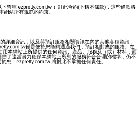
ezpretty.com.tw ）訂此合約(下稱本條款)，這些條款將
接受本網站所有規範的約束。
約店家的詳細資訊，以及與預訂服務相關資訊在內的其他各種資訊，
etty.com.tw僅是便於您能夠通過我們，預訂相對應的服務。在
對於因為使用本網站上所提供的任何資訊、產品、服務及（或）材料，而
m.tw 已經盡了適當努力確保本網站上所列的服務符合合理的標準，仍不
ezpretty.com.tw 將對此不承擔任何責任。
均應依誠實信用、平等互惠原則，共商解決之道。
力的法律責任。您理解使用本網站時及他人使用您的登錄資訊使用本