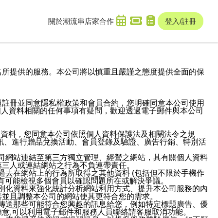
關於潮流串
店家合作
登入/註冊
域名及次級網域名所提供的服務。本公司將以慎重且嚴謹之態度提供全面的保
過註冊並同意隱私權政策和會員合約，您明確同意本公司使用
與個人資料相關的任何事項有疑問，歡迎透過電子郵件與本公司
人資料，您同意本公司依照個人資料保護法及相關法令之規
訊、進行贈品兌換活動、會員登錄及驗證、廣告行銷、特別活
本公司網站連結至第三方獨立管理、經營之網站，其有關個人資料
第三人或連結網站之行為不負連帶責任。
或過去在網站上的行為所取得之其他資料 (包括但不限於手機作
也有可能檢視多個會員以確認問題所在或解決爭議。
識別化資料來強化統計分析網站利用方式、提升本公司服務的內
善並且調整本公司的網站使其更符合您的需求。
並傳送那些可能符合您興趣的訊息給您，例如特定標題廣告、優
意,可以利用電子郵件和服務人員聯絡請客服取消功能。