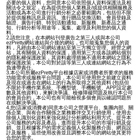
必要的個人資料，您同意本公司依照個人資料保護法及相
關法令之規定，在為提供您個人業務及/或提供相關服務及
活動或為本公司進行行銷分析之必要範圍內，包括但不限
於提供服務訊息及資訊、進行贈品兌換活動、會員登錄及
驗證、廣告行銷、特別活動通知、新服務、新產品之通
知、行銷分析等用途等，蒐集、處理及利用您的個人資
料。
2.請您注意，在本網站刊登廣告之第三人或與本公司
ezPretty網站連結與介接的網站，也可能蒐集您個人的資
料，凡經由本公司網站連結至第三方獨立管理、經營之網
站，其有關個人資料的保護，適用第三方或各該網站個別
的隱私權保護政策，其資料處理措施不適用本網站之隱私
權保護政策，本公司對於該等第三人或連結網站之行為不
負連帶責任。
3.本公司所屬ezPretty平台根據店家或消費者所要求的服務
功能需求或服務平台問題，本公司可使用您之前建立資料
及現在或過去在網站上的行為所取得之其他資料 (包括但
不限於手機作業系統、手機型號、手機帳號、APP設定參
數及其他資料)，來解決爭議、檢修障礙問題及執行本公司
的會員合約，本公司也有可能檢視多個會員以確認問題所
在或解決爭議。
4.您(店家或消費者)同意本公司之營運平台、集團內部、關
係企業、與有合作關係之業務夥伴交叉行銷使用，使用去
除個人識別化資料來強化統計分析網站利用方式、提升本
公司服務的內容及產品，進而提升本公司的市場行銷及促
銷、並且根據客戶的需求定義個人化製服務介面、網頁設
計及服務，這些使用改善並且調整本公司的網站使其更符
合您的需求。