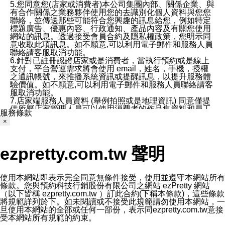
5.您同意您(店家或消費者)本公司集團內部、關係企業、與
有合作關係之業務夥伴使用您的去識別化個人資料與您您
聯絡，並傳送那些可能符合您興趣的訊息給您，例如特定
標題廣告、優惠內容、行政通知、產品內容及有關您使用
網站的訊息。透過接受會員合約及隱私權政策，您明示同
意收取此項訊息。如不願意,可以利用電子郵件和服務人員
聯絡請客服取消功能。
6.針對已註冊認證店家或是消費者，當執行預約或是線上
支付，平台營運需求將會使用 email，姓名，手機，授權
之通訊帳號，來推播系統資訊或提醒訊息，以提升服務體
驗價值。如不願意,可以利用電子郵件和服務人員聯絡請客
服取消功能。
7.店家端服務人員資料 (舉例拍照或是地理資訊) 同意僅提
供所屬店家管理人員可以使用消費者的作品集資料和員工
服務條款
打卡個人圖像行為。本公司及ezPretty平台不會做任何使
×
用。
三、本公司對您個人資料的揭露
1.基於現有服務平台的監管環境，預約科技保證不會揭露
ezpretty.com.tw 聲明
任何店家的營運資訊，且預約科技和店家均不能洩露消費
者的個人資料。然而，在某些情況下，本公司可能會因受
政府要求或法律規定，而被迫向政府或第三方提供資料。
第三方也可能非法地攔截或存取傳輸的私人通訊，或會員
使用本網站即表示完全同意無條件接受，使用並遵守本網站所有
可能濫用或誤用從本公司網站獲得的您的資料。因此，儘
條款。您與預約科技行銷股份有限公司之網站 ezPretty 網站
管本公司使用企業標準的保護措施來保護您的隱私，本公
（以下皆稱 ezpretty.com.tw ）訂此合約(下稱本條款)，這些條款
司並未承諾您的個人識別資料或私人通訊將永遠保密。
將規範詳列於下。如未閱讀或不接受此規範請勿使用本網站，一
2.根據本公司的政策，本公司不會將涉及您的個人識別資
旦使用本網站的全部或任何一部份，表示同ezpretty.com.tw意接
料出租或出售給第三方。
受本網站所有規範的約束。
3. 本公司、所屬集團、關係企業或與其合作行銷之第三方