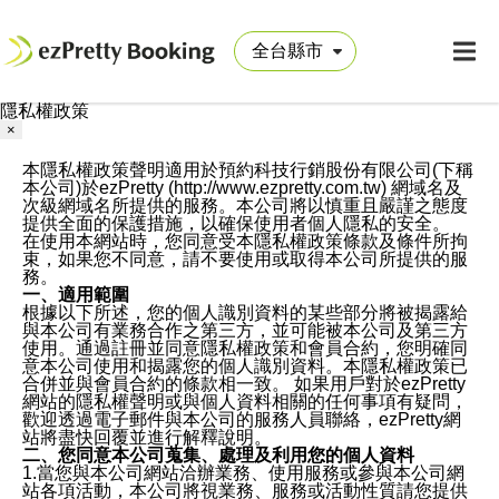
隱私權政策
×
本隱私權政策聲明適用於預約科技行銷股份有限公司(下稱
本公司)於ezPretty (http://www.ezpretty.com.tw) 網域名及
次級網域名所提供的服務。本公司將以慎重且嚴謹之態度
提供全面的保護措施，以確保使用者個人隱私的安全。
在使用本網站時，您同意受本隱私權政策條款及條件所拘
束，如果您不同意，請不要使用或取得本公司所提供的服
務。
一、適用範圍
根據以下所述，您的個人識別資料的某些部分將被揭露給
與本公司有業務合作之第三方，並可能被本公司及第三方
使用。通過註冊並同意隱私權政策和會員合約，您明確同
意本公司使用和揭露您的個人識別資料。本隱私權政策已
合併並與會員合約的條款相一致。 如果用戶對於ezPretty
網站的隱私權聲明或與個人資料相關的任何事項有疑問，
歡迎透過電子郵件與本公司的服務人員聯絡，ezPretty網
站將盡快回覆並進行解釋說明。
二、您同意本公司蒐集、處理及利用您的個人資料
1.當您與本公司網站洽辦業務、使用服務或參與本公司網
站各項活動，本公司將視業務、服務或活動性質請您提供