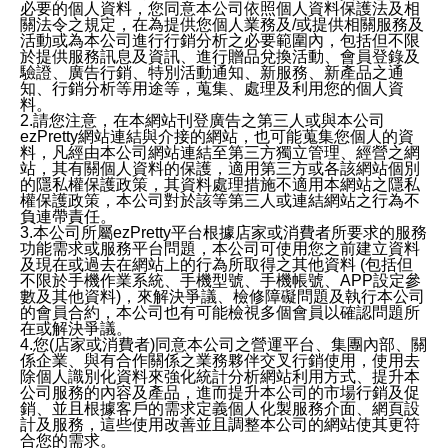
必要的個人資料，您同意本公司依照個人資料保護法及相
關法令之規定，在為提供您個人業務及/或提供相關服務及
活動或為本公司進行行銷分析之必要範圍內，包括但不限
於提供服務訊息及資訊、進行贈品兌換活動、會員登錄及
驗證、廣告行銷、特別活動通知、新服務、新產品之通
知、行銷分析等用途等，蒐集、處理及利用您的個人資
料。
2.請您注意，在本網站刊登廣告之第三人或與本公司
ezPretty網站連結與介接的網站，也可能蒐集您個人的資
料，凡經由本公司網站連結至第三方獨立管理、經營之網
站，其有關個人資料的保護，適用第三方或各該網站個別
的隱私權保護政策，其資料處理措施不適用本網站之隱私
權保護政策，本公司對於該等第三人或連結網站之行為不
負連帶責任。
3.本公司所屬ezPretty平台根據店家或消費者所要求的服務
功能需求或服務平台問題，本公司可使用您之前建立資料
及現在或過去在網站上的行為所取得之其他資料 (包括但
不限於手機作業系統、手機型號、手機帳號、APP設定參
數及其他資料)，來解決爭議、檢修障礙問題及執行本公司
的會員合約，本公司也有可能檢視多個會員以確認問題所
在或解決爭議。
4.您(店家或消費者)同意本公司之營運平台、集團內部、關
係企業、與有合作關係之業務夥伴交叉行銷使用，使用去
除個人識別化資料來強化統計分析網站利用方式、提升本
公司服務的內容及產品，進而提升本公司的市場行銷及促
銷、並且根據客戶的需求定義個人化製服務介面、網頁設
計及服務，這些使用改善並且調整本公司的網站使其更符
合您的需求。