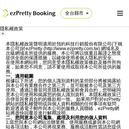
隱私權政策
×
本隱私權政策聲明適用於預約科技行銷股份有限公司(下稱
本公司)於ezPretty (http://www.ezpretty.com.tw) 網域名及
次級網域名所提供的服務。本公司將以慎重且嚴謹之態度
提供全面的保護措施，以確保使用者個人隱私的安全。
在使用本網站時，您同意受本隱私權政策條款及條件所拘
束，如果您不同意，請不要使用或取得本公司所提供的服
務。
一、適用範圍
根據以下所述，您的個人識別資料的某些部分將被揭露給
與本公司有業務合作之第三方，並可能被本公司及第三方
使用。通過註冊並同意隱私權政策和會員合約，您明確同
意本公司使用和揭露您的個人識別資料。本隱私權政策已
合併並與會員合約的條款相一致。 如果用戶對於ezPretty
網站的隱私權聲明或與個人資料相關的任何事項有疑問，
歡迎透過電子郵件與本公司的服務人員聯絡，ezPretty網
站將盡快回覆並進行解釋說明。
二、您同意本公司蒐集、處理及利用您的個人資料
1.當您與本公司網站洽辦業務、使用服務或參與本公司網
站各項活動，本公司將視業務、服務或活動性質請您提供