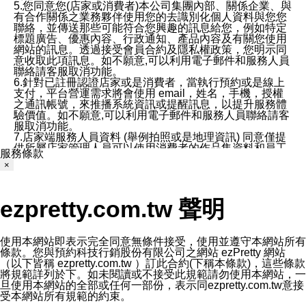
5.您同意您(店家或消費者)本公司集團內部、關係企業、與
有合作關係之業務夥伴使用您的去識別化個人資料與您您
聯絡，並傳送那些可能符合您興趣的訊息給您，例如特定
標題廣告、優惠內容、行政通知、產品內容及有關您使用
網站的訊息。透過接受會員合約及隱私權政策，您明示同
意收取此項訊息。如不願意,可以利用電子郵件和服務人員
聯絡請客服取消功能。
6.針對已註冊認證店家或是消費者，當執行預約或是線上
支付，平台營運需求將會使用 email，姓名，手機，授權
之通訊帳號，來推播系統資訊或提醒訊息，以提升服務體
驗價值。如不願意,可以利用電子郵件和服務人員聯絡請客
服取消功能。
7.店家端服務人員資料 (舉例拍照或是地理資訊) 同意僅提
供所屬店家管理人員可以使用消費者的作品集資料和員工
服務條款
打卡個人圖像行為。本公司及ezPretty平台不會做任何使
×
用。
三、本公司對您個人資料的揭露
1.基於現有服務平台的監管環境，預約科技保證不會揭露
ezpretty.com.tw 聲明
任何店家的營運資訊，且預約科技和店家均不能洩露消費
者的個人資料。然而，在某些情況下，本公司可能會因受
政府要求或法律規定，而被迫向政府或第三方提供資料。
第三方也可能非法地攔截或存取傳輸的私人通訊，或會員
使用本網站即表示完全同意無條件接受，使用並遵守本網站所有
可能濫用或誤用從本公司網站獲得的您的資料。因此，儘
條款。您與預約科技行銷股份有限公司之網站 ezPretty 網站
管本公司使用企業標準的保護措施來保護您的隱私，本公
（以下皆稱 ezpretty.com.tw ）訂此合約(下稱本條款)，這些條款
司並未承諾您的個人識別資料或私人通訊將永遠保密。
將規範詳列於下。如未閱讀或不接受此規範請勿使用本網站，一
2.根據本公司的政策，本公司不會將涉及您的個人識別資
旦使用本網站的全部或任何一部份，表示同ezpretty.com.tw意接
料出租或出售給第三方。
受本網站所有規範的約束。
3. 本公司、所屬集團、關係企業或與其合作行銷之第三方