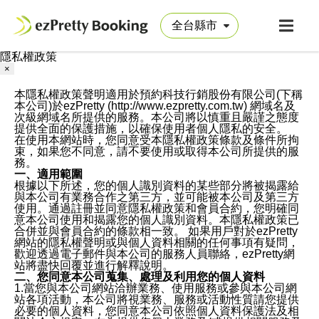
隱私權政策
×
本隱私權政策聲明適用於預約科技行銷股份有限公司(下稱
本公司)於ezPretty (http://www.ezpretty.com.tw) 網域名及
次級網域名所提供的服務。本公司將以慎重且嚴謹之態度
提供全面的保護措施，以確保使用者個人隱私的安全。
在使用本網站時，您同意受本隱私權政策條款及條件所拘
束，如果您不同意，請不要使用或取得本公司所提供的服
務。
一、適用範圍
根據以下所述，您的個人識別資料的某些部分將被揭露給
與本公司有業務合作之第三方，並可能被本公司及第三方
使用。通過註冊並同意隱私權政策和會員合約，您明確同
意本公司使用和揭露您的個人識別資料。本隱私權政策已
合併並與會員合約的條款相一致。 如果用戶對於ezPretty
網站的隱私權聲明或與個人資料相關的任何事項有疑問，
歡迎透過電子郵件與本公司的服務人員聯絡，ezPretty網
站將盡快回覆並進行解釋說明。
二、您同意本公司蒐集、處理及利用您的個人資料
1.當您與本公司網站洽辦業務、使用服務或參與本公司網
站各項活動，本公司將視業務、服務或活動性質請您提供
必要的個人資料，您同意本公司依照個人資料保護法及相