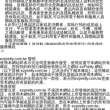
有合作關係之業務夥伴使用您的去識別化個人資料與您您
聯絡，並傳送那些可能符合您興趣的訊息給您，例如特定
標題廣告、優惠內容、行政通知、產品內容及有關您使用
網站的訊息。透過接受會員合約及隱私權政策，您明示同
意收取此項訊息。如不願意,可以利用電子郵件和服務人員
聯絡請客服取消功能。
6.針對已註冊認證店家或是消費者，當執行預約或是線上
支付，平台營運需求將會使用 email，姓名，手機，授權
之通訊帳號，來推播系統資訊或提醒訊息，以提升服務體
驗價值。如不願意,可以利用電子郵件和服務人員聯絡請客
服取消功能。
7.店家端服務人員資料 (舉例拍照或是地理資訊) 同意僅提
服務條款
供所屬店家管理人員可以使用消費者的作品集資料和員工
×
打卡個人圖像行為。本公司及ezPretty平台不會做任何使
用。
ezpretty.com.tw 聲明
三、本公司對您個人資料的揭露
使用本網站即表示完全同意無條件接受，使用並遵守本網站所有
1.基於現有服務平台的監管環境，預約科技保證不會揭露
條款。您與預約科技行銷股份有限公司之網站 ezPretty 網站
任何店家的營運資訊，且預約科技和店家均不能洩露消費
（以下皆稱 ezpretty.com.tw ）訂此合約(下稱本條款)，這些條款
者的個人資料。然而，在某些情況下，本公司可能會因受
將規範詳列於下。如未閱讀或不接受此規範請勿使用本網站，一
政府要求或法律規定，而被迫向政府或第三方提供資料。
旦使用本網站的全部或任何一部份，表示同ezpretty.com.tw意接
第三方也可能非法地攔截或存取傳輸的私人通訊，或會員
受本網站所有規範的約束。
可能濫用或誤用從本公司網站獲得的您的資料。因此，儘
免責規範
管本公司使用企業標準的保護措施來保護您的隱私，本公
您要注意，ezpretty.com.tw 不保證本網站上所發佈的資訊均無
司並未承諾您的個人識別資料或私人通訊將永遠保密。
誤，在使用本網站時，您要意識到本網站上所發佈的有關預約店
2.根據本公司的政策，本公司不會將涉及您的個人識別資
家的詳細資訊，以及與預訂服務相關資訊在內的其他各種資訊，
料出租或出售給第三方。
均可能不準確或是存在拼寫錯誤。您在本網站上所進行的所有預
3. 本公司、所屬集團、關係企業或與其合作行銷之第三方
訂服務均是與相關的店家之間交易，而非 ezpretty.com.tw。
業務合作公司會在您同意之情形下，始得利用您的個人資
ezpretty.com.tw僅是便於您能夠通過我們，預訂相對應的服務。