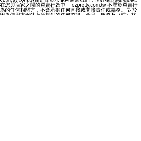
料於行銷活動資訊、商品訊息或新服務等相關行銷，且於
在您與店家之間的買賣行為中， ezpretty.com.tw 不屬於買賣行
首次行銷時，將提供您表示拒絕行銷之方式，本公司不會
為的任何相關方，不會承擔任何直接或間接責任或義務。 對於
向您索取相關費用。如您拒絕接受行銷服務或嗣後欲拒絕
因為使用本網站上所提供的任何資訊、產品、服務及（或）材
時，均可隨時通知本公司，本公司、所屬集團、關係企業
料，而產生或導致的任何損失或損害，ezpretty.com.tw 及其管
或與其合作行銷之第三方業務合作公司或第三方業務合作
理人員、員工或代表人均對此不承擔任何責任。 儘管
公司將立即停止利用您的個人資料行銷。
ezpretty.com.tw 已經盡了適當努力確保本網站上所列的服務符
四、個人資料利用之期間、地區、對象及方式如下
合合理的標準，仍不得將本網站內所列出的任何服務視為
1.期間：您同意於本公司存續期間或依法令之資料保存期
ezpretty.com.tw 推薦的服務，或是認為其代表該服務將會適用
間內，以及您的個人資料蒐集之目的消失或期限屆滿時，
於該用戶。如果該服務不適用於您，ezpretty.com.tw 將對此不
本公司得繼續保存、處理或利用您的個人資料。
承擔任何責任。
2.地區：就中華民國領域內。
網站使用者的守法義務及承諾
3.對象：本公司所屬公司(本公司)及其分公司、本公司之關
本條款構成您與 ezPretty 間之有效契約。 本條款中如有一部無
係企業、其他與本公司有業務往來或合作之機構。
效時，不影響其他條款之效力。 本條款如有未盡之處，雙方均
4.方式：以電話、簡訊、電子郵件、紙本或其他合於當時
應依誠實信用、平等互惠原則，共商解決之道。
科技之適當方式作個人資料之利用，(包括任何依法得利用
年齡和責任
之方式，但不限於使用於本網站或與外部合作之行銷)並於
你向 ezpretty.com.tw您確認您已經達到使用本網站的合法年
法令容許之範圍內，為行銷建檔、揭露、轉介或交互運用
齡。可以針對您在使用本網站時產生的任何責任，形成有約束力
予本公司及其合作對象。
的法律責任。您理解使用本網站時及他人使用您的登錄資訊使用
五、個人資料之類別
本網站時所產生的交易責任。
本聲明所指之個人資料類別如下:
網站連結
1.您提供之資料，包括您的姓名、性別、連絡方式(包括但
本網站可能包含有通往ezpretty.com.tw以外的其他方所運營網站
不限於電話、E-MAIL及地址等)、服務單位、職稱、為完
的超連結。此類超連結僅提供用於參考。此類網站不是由
成收款或付款所需之資料、IＰ位址、及其他得以直接或間
ezpretty.com.tw 控制，我們對其內容不承擔任何責任。在本網
接識別使用者身分之個人資料，及執行職務或業務之必要
站上加入通往此類網站的超連結，並非暗示我們贊同此類網站上
範圍內所需蒐集、處理及利用的個人資料。
的材料或是與其經營人之間存在任何聯繫。
2.為提升服務品質，本公司會依照所提供服務之性質，記
智慧財產權聲明
錄使用者的IP位址、以及在本公司內的瀏覽活動(例如，使
本網站上的所有資訊、內容、圖片、文字、聲音、圖像22、按
用者所使用的軟硬體、所點選的網頁)等資料，但是這些資
鈕、商標、服務標章及商品名稱均受中華民國國家法律及國際條