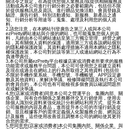
關法令之規定，在為提供您個人業務及/或提供相關服務及
活動或為本公司進行行銷分析之必要範圍內，包括但不限
於提供服務訊息及資訊、進行贈品兌換活動、會員登錄及
驗證、廣告行銷、特別活動通知、新服務、新產品之通
知、行銷分析等用途等，蒐集、處理及利用您的個人資
料。
2.請您注意，在本網站刊登廣告之第三人或與本公司
ezPretty網站連結與介接的網站，也可能蒐集您個人的資
料，凡經由本公司網站連結至第三方獨立管理、經營之網
站，其有關個人資料的保護，適用第三方或各該網站個別
的隱私權保護政策，其資料處理措施不適用本網站之隱私
權保護政策，本公司對於該等第三人或連結網站之行為不
負連帶責任。
3.本公司所屬ezPretty平台根據店家或消費者所要求的服務
功能需求或服務平台問題，本公司可使用您之前建立資料
及現在或過去在網站上的行為所取得之其他資料 (包括但
不限於手機作業系統、手機型號、手機帳號、APP設定參
數及其他資料)，來解決爭議、檢修障礙問題及執行本公司
的會員合約，本公司也有可能檢視多個會員以確認問題所
在或解決爭議。
4.您(店家或消費者)同意本公司之營運平台、集團內部、關
係企業、與有合作關係之業務夥伴交叉行銷使用，使用去
除個人識別化資料來強化統計分析網站利用方式、提升本
公司服務的內容及產品，進而提升本公司的市場行銷及促
銷、並且根據客戶的需求定義個人化製服務介面、網頁設
計及服務，這些使用改善並且調整本公司的網站使其更符
合您的需求。
5.您同意您(店家或消費者)本公司集團內部、關係企業、與