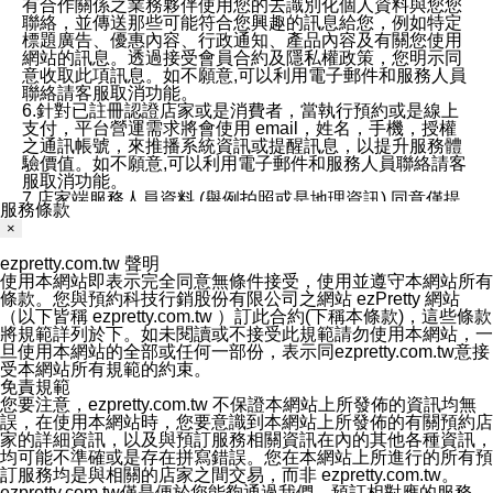
有合作關係之業務夥伴使用您的去識別化個人資料與您您
聯絡，並傳送那些可能符合您興趣的訊息給您，例如特定
標題廣告、優惠內容、行政通知、產品內容及有關您使用
網站的訊息。透過接受會員合約及隱私權政策，您明示同
意收取此項訊息。如不願意,可以利用電子郵件和服務人員
聯絡請客服取消功能。
6.針對已註冊認證店家或是消費者，當執行預約或是線上
支付，平台營運需求將會使用 email，姓名，手機，授權
之通訊帳號，來推播系統資訊或提醒訊息，以提升服務體
驗價值。如不願意,可以利用電子郵件和服務人員聯絡請客
服取消功能。
7.店家端服務人員資料 (舉例拍照或是地理資訊) 同意僅提
服務條款
供所屬店家管理人員可以使用消費者的作品集資料和員工
×
打卡個人圖像行為。本公司及ezPretty平台不會做任何使
用。
ezpretty.com.tw 聲明
三、本公司對您個人資料的揭露
使用本網站即表示完全同意無條件接受，使用並遵守本網站所有
1.基於現有服務平台的監管環境，預約科技保證不會揭露
條款。您與預約科技行銷股份有限公司之網站 ezPretty 網站
任何店家的營運資訊，且預約科技和店家均不能洩露消費
（以下皆稱 ezpretty.com.tw ）訂此合約(下稱本條款)，這些條款
者的個人資料。然而，在某些情況下，本公司可能會因受
將規範詳列於下。如未閱讀或不接受此規範請勿使用本網站，一
政府要求或法律規定，而被迫向政府或第三方提供資料。
旦使用本網站的全部或任何一部份，表示同ezpretty.com.tw意接
第三方也可能非法地攔截或存取傳輸的私人通訊，或會員
受本網站所有規範的約束。
可能濫用或誤用從本公司網站獲得的您的資料。因此，儘
免責規範
管本公司使用企業標準的保護措施來保護您的隱私，本公
您要注意，ezpretty.com.tw 不保證本網站上所發佈的資訊均無
司並未承諾您的個人識別資料或私人通訊將永遠保密。
誤，在使用本網站時，您要意識到本網站上所發佈的有關預約店
2.根據本公司的政策，本公司不會將涉及您的個人識別資
家的詳細資訊，以及與預訂服務相關資訊在內的其他各種資訊，
料出租或出售給第三方。
均可能不準確或是存在拼寫錯誤。您在本網站上所進行的所有預
3. 本公司、所屬集團、關係企業或與其合作行銷之第三方
訂服務均是與相關的店家之間交易，而非 ezpretty.com.tw。
業務合作公司會在您同意之情形下，始得利用您的個人資
ezpretty.com.tw僅是便於您能夠通過我們，預訂相對應的服務。