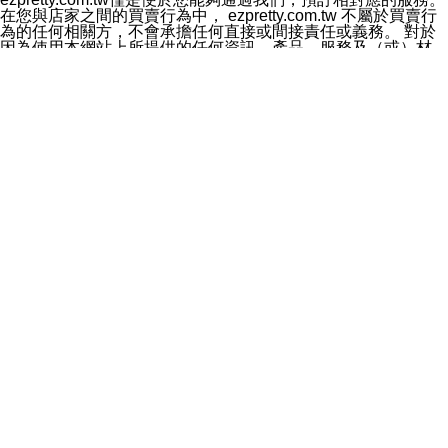
料於行銷活動資訊、商品訊息或新服務等相關行銷，且於
在您與店家之間的買賣行為中， ezpretty.com.tw 不屬於買賣行
首次行銷時，將提供您表示拒絕行銷之方式，本公司不會
為的任何相關方，不會承擔任何直接或間接責任或義務。 對於
向您索取相關費用。如您拒絕接受行銷服務或嗣後欲拒絕
因為使用本網站上所提供的任何資訊、產品、服務及（或）材
時，均可隨時通知本公司，本公司、所屬集團、關係企業
料，而產生或導致的任何損失或損害，ezpretty.com.tw 及其管
或與其合作行銷之第三方業務合作公司或第三方業務合作
理人員、員工或代表人均對此不承擔任何責任。 儘管
公司將立即停止利用您的個人資料行銷。
ezpretty.com.tw 已經盡了適當努力確保本網站上所列的服務符
四、個人資料利用之期間、地區、對象及方式如下
合合理的標準，仍不得將本網站內所列出的任何服務視為
1.期間：您同意於本公司存續期間或依法令之資料保存期
ezpretty.com.tw 推薦的服務，或是認為其代表該服務將會適用
間內，以及您的個人資料蒐集之目的消失或期限屆滿時，
於該用戶。如果該服務不適用於您，ezpretty.com.tw 將對此不
本公司得繼續保存、處理或利用您的個人資料。
承擔任何責任。
2.地區：就中華民國領域內。
網站使用者的守法義務及承諾
3.對象：本公司所屬公司(本公司)及其分公司、本公司之關
本條款構成您與 ezPretty 間之有效契約。 本條款中如有一部無
係企業、其他與本公司有業務往來或合作之機構。
效時，不影響其他條款之效力。 本條款如有未盡之處，雙方均
4.方式：以電話、簡訊、電子郵件、紙本或其他合於當時
應依誠實信用、平等互惠原則，共商解決之道。
科技之適當方式作個人資料之利用，(包括任何依法得利用
年齡和責任
之方式，但不限於使用於本網站或與外部合作之行銷)並於
你向 ezpretty.com.tw您確認您已經達到使用本網站的合法年
法令容許之範圍內，為行銷建檔、揭露、轉介或交互運用
齡。可以針對您在使用本網站時產生的任何責任，形成有約束力
予本公司及其合作對象。
的法律責任。您理解使用本網站時及他人使用您的登錄資訊使用
五、個人資料之類別
本網站時所產生的交易責任。
本聲明所指之個人資料類別如下:
網站連結
1.您提供之資料，包括您的姓名、性別、連絡方式(包括但
本網站可能包含有通往ezpretty.com.tw以外的其他方所運營網站
不限於電話、E-MAIL及地址等)、服務單位、職稱、為完
的超連結。此類超連結僅提供用於參考。此類網站不是由
成收款或付款所需之資料、IＰ位址、及其他得以直接或間
ezpretty.com.tw 控制，我們對其內容不承擔任何責任。在本網
接識別使用者身分之個人資料，及執行職務或業務之必要
站上加入通往此類網站的超連結，並非暗示我們贊同此類網站上
範圍內所需蒐集、處理及利用的個人資料。
的材料或是與其經營人之間存在任何聯繫。
2.為提升服務品質，本公司會依照所提供服務之性質，記
智慧財產權聲明
錄使用者的IP位址、以及在本公司內的瀏覽活動(例如，使
本網站上的所有資訊、內容、圖片、文字、聲音、圖像22、按
用者所使用的軟硬體、所點選的網頁)等資料，但是這些資
鈕、商標、服務標章及商品名稱均受中華民國國家法律及國際條