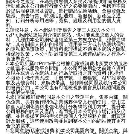
關法令之規定，在為提供您個人業務及/或提供相關服務及
活動或為本公司進行行銷分析之必要範圍內，包括但不限
於提供服務訊息及資訊、進行贈品兌換活動、會員登錄及
驗證、廣告行銷、特別活動通知、新服務、新產品之通
知、行銷分析等用途等，蒐集、處理及利用您的個人資
料。
2.請您注意，在本網站刊登廣告之第三人或與本公司
ezPretty網站連結與介接的網站，也可能蒐集您個人的資
料，凡經由本公司網站連結至第三方獨立管理、經營之網
站，其有關個人資料的保護，適用第三方或各該網站個別
的隱私權保護政策，其資料處理措施不適用本網站之隱私
權保護政策，本公司對於該等第三人或連結網站之行為不
負連帶責任。
3.本公司所屬ezPretty平台根據店家或消費者所要求的服務
功能需求或服務平台問題，本公司可使用您之前建立資料
及現在或過去在網站上的行為所取得之其他資料 (包括但
不限於手機作業系統、手機型號、手機帳號、APP設定參
數及其他資料)，來解決爭議、檢修障礙問題及執行本公司
的會員合約，本公司也有可能檢視多個會員以確認問題所
在或解決爭議。
4.您(店家或消費者)同意本公司之營運平台、集團內部、關
係企業、與有合作關係之業務夥伴交叉行銷使用，使用去
除個人識別化資料來強化統計分析網站利用方式、提升本
公司服務的內容及產品，進而提升本公司的市場行銷及促
銷、並且根據客戶的需求定義個人化製服務介面、網頁設
計及服務，這些使用改善並且調整本公司的網站使其更符
合您的需求。
5.您同意您(店家或消費者)本公司集團內部、關係企業、與