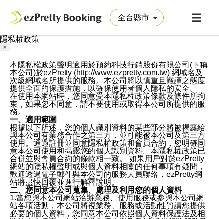
隱私權政策
×
本隱私權政策聲明適用於預約科技行銷股份有限公司(下稱
本公司)於ezPretty (http://www.ezpretty.com.tw) 網域名及
次級網域名所提供的服務。本公司將以慎重且嚴謹之態度
提供全面的保護措施，以確保使用者個人隱私的安全。
在使用本網站時，您同意受本隱私權政策條款及條件所拘
束，如果您不同意，請不要使用或取得本公司所提供的服
務。
一、適用範圍
根據以下所述，您的個人識別資料的某些部分將被揭露給
與本公司有業務合作之第三方，並可能被本公司及第三方
使用。通過註冊並同意隱私權政策和會員合約，您明確同
意本公司使用和揭露您的個人識別資料。本隱私權政策已
合併並與會員合約的條款相一致。 如果用戶對於ezPretty
網站的隱私權聲明或與個人資料相關的任何事項有疑問，
歡迎透過電子郵件與本公司的服務人員聯絡，ezPretty網
站將盡快回覆並進行解釋說明。
二、您同意本公司蒐集、處理及利用您的個人資料
1.當您與本公司網站洽辦業務、使用服務或參與本公司網
站各項活動，本公司將視業務、服務或活動性質請您提供
必要的個人資料，您同意本公司依照個人資料保護法及相