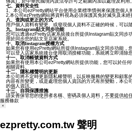
傳真)，於中華民國境內及法令許可之範圍內加以處理及利用
七、資料安全性
1、本公司ezPretty網站平台使用企業標準慣例來保護
2.本公司ezPretty網站將資料視為必須保護其免於滅
八、查詢或更正的方式
用戶個人資料有變更、或發現個人資料不正確的時候，可以隨時
九、Instagram貼文同步功能
您可以透過ezPretty店家系統後台所提供Instagram貼文同
用於同步您的貼文至店家系統。
十、取消Instagram授權方式
如果您有使用ezPretty網站所提供Instagram貼文同
可以登入店家系統後台使用取消授權功能，系統將立即清除您的
十一、取消帳號資料方式
如果您有使用本公司ezPretty網站所提供功能，您可以於任何
相關資料。
十二、隱私權聲明的更新
本公司將不定時更新隱私權聲明，以反映服務的變更和顧客的意見反
內容有所變更，或是處理您個人資訊的方式有所變動，本公司一
的個人資訊。
十三、自我保護措施
請妥善保管您的使用者名稱、密碼及個人資料，不要提供給
窗，以防止他人讀取您的個人資料、信件或進入所機關管理
服務條款
十四、傳送宣傳本站資訊或電子郵件之政策
×
您同意本公司網站，透過您所提供的郵件地址與您取得聯絡
停止接收這些資料或電子郵件。
十五、訊息通知
ezpretty.com.tw 聲明
本公司/本服務將以通知型訊息傳送重要訊息給您。即使未加
本公司/本服務傳送之通知型訊息以對您有效且重要的訊息為