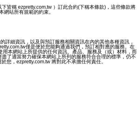
ezpretty.com.tw ）訂此合約(下稱本條款)，這些條款將
接受本網站所有規範的約束。
約店家的詳細資訊，以及與預訂服務相關資訊在內的其他各種資訊，
etty.com.tw僅是便於您能夠通過我們，預訂相對應的服務。在
對於因為使用本網站上所提供的任何資訊、產品、服務及（或）材料，而
m.tw 已經盡了適當努力確保本網站上所列的服務符合合理的標準，仍不
ezpretty.com.tw 將對此不承擔任何責任。
均應依誠實信用、平等互惠原則，共商解決之道。
力的法律責任。您理解使用本網站時及他人使用您的登錄資訊使用本