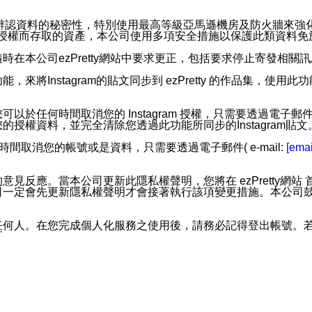
。
您個人辨認資料的秘密性，特別使用最高等級亞馬遜機房及防火牆來
失及未經授權而存取的資產，本公司使用多項安全措施以保護此類資料
在本公司ezPretty網站中要求更正，包括要求停止寄發相關
步功能，來將Instagram的貼文同步到 ezPretty 的作品集，使
步功能，您可以於任何時間取消您的 Instagram 授權，只需要
授權資料，並完全清除您透過此功能所同步的Instagram貼文
時間取消您的帳號或是資料，只需要透過電子郵件( e-mail:
[emai
應。當本公司更新此隱私權聲明，您將在 ezPretty網站 首頁
定會先更新隱私權聲明才會接著執行該項變更措施。本公司鼓勵您定
任何人。在您完成個人化服務之使用後，請務必記得登出帳號。
區。
並傳送或宣傳本網站各項服務之資料或電子郵件供您參考。您能
入本公司/本服務好友，您仍可接收到通知型訊息。
限，以廣告或其他目的的訊息皆不會被傳送。滿足以下三個條件