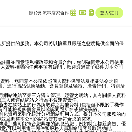
關於潮流串
店家合作
登入/註冊
域名及次級網域名所提供的服務。本公司將以慎重且嚴謹之態度提供全面的保
過註冊並同意隱私權政策和會員合約，您明確同意本公司使用
與個人資料相關的任何事項有疑問，歡迎透過電子郵件與本公司
人資料，您同意本公司依照個人資料保護法及相關法令之規
訊、進行贈品兌換活動、會員登錄及驗證、廣告行銷、特別活
本公司網站連結至第三方獨立管理、經營之網站，其有關個人資料
第三人或連結網站之行為不負連帶責任。
或過去在網站上的行為所取得之其他資料 (包括但不限於手機作
也有可能檢視多個會員以確認問題所在或解決爭議。
識別化資料來強化統計分析網站利用方式、提升本公司服務的內
善並且調整本公司的網站使其更符合您的需求。
並傳送那些可能符合您興趣的訊息給您，例如特定標題廣告、優
意,可以利用電子郵件和服務人員聯絡請客服取消功能。