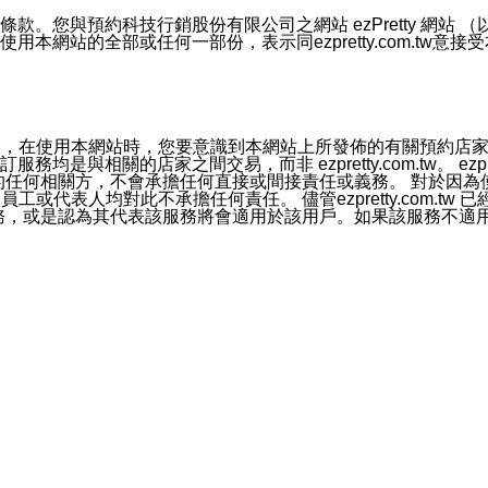
號碼比對相符。
息。
預約科技行銷股份有限公司之網站 ezPretty 網站 （以下皆稱 
網站的全部或任何一部份，表示同ezpretty.com.tw意
的資訊均無誤，在使用本網站時，您要意識到本網站上所發佈的有關預
官方帳號或認證官方帳號的通知型訊息。
相關的店家之間交易，而非 ezpretty.com.tw。 ezpr
屬於買賣行為的任何相關方，不會承擔任何直接或間接責任或義務。 
人員、員工或代表人均對此不承擔任何責任。 儘管ezpretty.co
薦的服務，或是認為其代表該服務將會適用於該用戶。如果該服務不適用於您，
有一部無效時，不影響其他條款之效力。 本條款如有未盡之處，雙方
的合法年齡。可以針對您在使用本網站時產生的任何責任，形成有約束