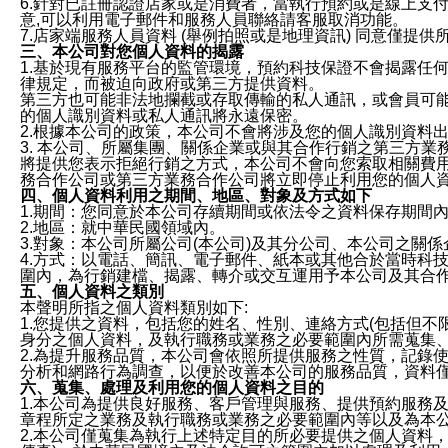
6.針對已註冊認證店家或是消費者，當執行預約或是線上支付
意,可以利用電子郵件和服務人員聯絡請客服取消功能。
7.店家端服務人員資料 (舉例拍照或是地理資訊) 同意僅提
三、本公司對您個人資料的揭露
1.基於現有服務平台的監管環境，預約科技保證不會揭露任
律規定，而被迫向政府或第三方提供資料。
第三方也可能非法地攔截或存取傳輸的私人通訊，或會員可
的個人識別資料或私人通訊將永遠保密。
2.根據本公司的政策，本公司不會將涉及您的個人識別資料
3. 本公司、所屬集團、關係企業或與其合作行銷之第三方
將提供您表示拒絕行銷之方式，本公司不會向您索取相關費
務合作公司或第三方業務合作公司將立即停止利用您的個人
四、個人資料利用之期間、地區、對象及方式如下
1.期間：您同意於本公司存續期間或依法令之資料保存期間
2.地區：就中華民國領域內。
3.對象：本公司所屬公司(本公司)及其分公司、本公司之關
4.方式：以電話、簡訊、電子郵件、紙本或其他合於當時科
圍內，為行銷建檔、揭露、轉介或交互運用予本公司及其合
五、個人資料之類別
本聲明所指之個人資料類別如下:
1.您提供之資料，包括您的姓名、性別、連絡方式(包括但不
身分之個人資料，及執行職務或業務之必要範圍內所需蒐集
2.為提升服務品質，本公司會依照所提供服務之性質，記錄
分析和網路行為調查，以便於改善本公司的服務品質，資料
六、蒐集、處理及利用您的個人資料之目的
1.本公司為提供良好服務、客戶管理與服務、提供預約服務
章程所定之業務及執行職務或業務之必要範圍內等以及為本
2.本公司僅蒐集為執行上述特定目的所必要提供之個人資料