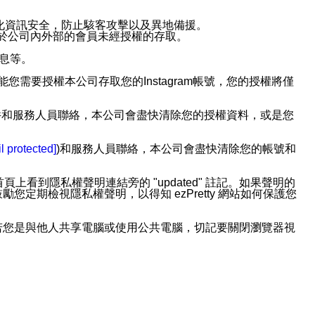
強化資訊安全，防止駭客攻擊以及異地備援。
免於公司內外部的會員未經授權的存取。
訊息等。
用此功能您需要授權本公司存取您的Instagram帳號，您的授權將僅
透過電子郵件和服務人員聯絡，本公司會盡快清除您的授權資料，或是您
。
l protected]
)和服務人員聯絡，本公司會盡快清除您的帳號和
上看到隱私權聲明連結旁的 "updated" 註記。如果聲明的
期檢視隱私權聲明，以得知 ezPretty 網站如何保護您
若您是與他人共享電腦或使用公共電腦，切記要關閉瀏覽器視
依照該資料或電子郵件所指示之方法、說明或功能連結，隨時
者，將可收到通知型訊息。