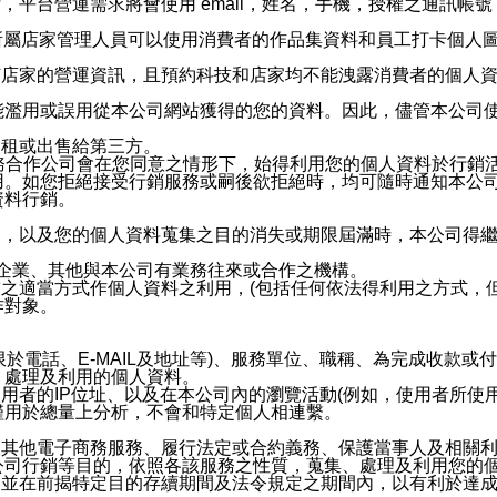
，平台營運需求將會使用 email，姓名，手機，授權之通訊
供所屬店家管理人員可以使用消費者的作品集資料和員工打卡個人圖像
何店家的營運資訊，且預約科技和店家均不能洩露消費者的個人
能濫用或誤用從本公司網站獲得的您的資料。因此，儘管本公司
出租或出售給第三方。
業務合作公司會在您同意之情形下，始得利用您的個人資料於行銷
用。如您拒絕接受行銷服務或嗣後欲拒絕時，均可隨時通知本公
資料行銷。
內，以及您的個人資料蒐集之目的消失或期限屆滿時，本公司得
係企業、其他與本公司有業務往來或合作之機構。
技之適當方式作個人資料之利用，(包括任何依法得利用之方式，
作對象。
限於電話、E-MAIL及地址等)、服務單位、職稱、為完成收款
、處理及利用的個人資料。
使用者的IP位址、以及在本公司內的瀏覽活動(例如，使用者所使
僅用於總量上分析，不會和特定個人相連繫。
及其他電子商務服務、履行法定或合約義務、保護當事人及相關
公司行銷等目的，依照各該服務之性質，蒐集、處理及利用您的
，並在前揭特定目的存續期間及法令規定之期間內，以有利於達成