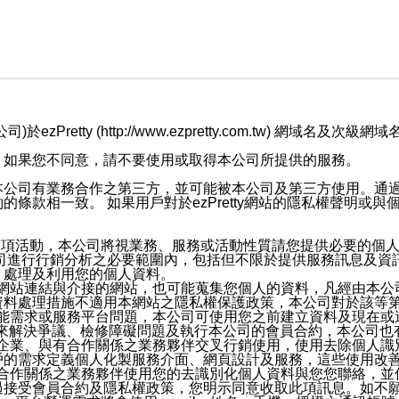
retty (http://www.ezpretty.com.tw) 網
，如果您不同意，請不要使用或取得本公司所提供的服務。
本公司有業務合作之第三方，並可能被本公司及第三方使用。通
條款相一致。 如果用戶對於ezPretty網站的隱私權聲明或
各項活動，本公司將視業務、服務或活動性質請您提供必要的個
公司進行行銷分析之必要範圍內，包括但不限於提供服務訊息及資
、處理及利用您的個人資料。
etty網站連結與介接的網站，也可能蒐集您個人的資料，凡經由
資料處理措施不適用本網站之隱私權保護政策，本公司對於該等
服務功能需求或服務平台問題，本公司可使用您之前建立資料及現在
，來解決爭議、檢修障礙問題及執行本公司的會員合約，本公司
關係企業、與有合作關係之業務夥伴交叉行銷使用，使用去除個人
戶的需求定義個人化製服務介面、網頁設計及服務，這些使用改
與有合作關係之業務夥伴使用您的去識別化個人資料與您您聯絡，
接受會員合約及隱私權政策，您明示同意收取此項訊息。如不願