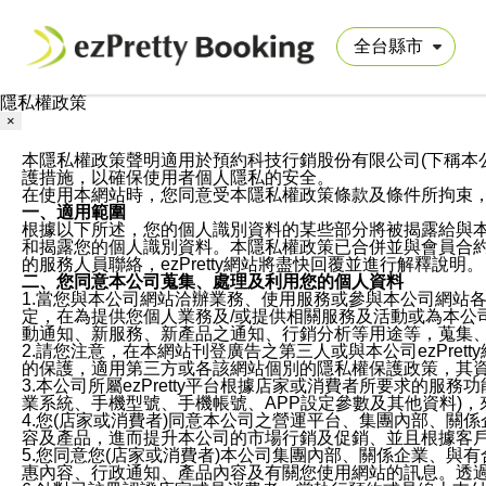
隱私權政策
×
本隱私權政策聲明適用於預約科技行銷股份有限公司(下稱本公司)於ezP
護措施，以確保使用者個人隱私的安全。
在使用本網站時，您同意受本隱私權政策條款及條件所拘束
一、適用範圍
根據以下所述，您的個人識別資料的某些部分將被揭露給與
和揭露您的個人識別資料。本隱私權政策已合併並與會員合約的
的服務人員聯絡，ezPretty網站將盡快回覆並進行解釋說明。
二、您同意本公司蒐集、處理及利用您的個人資料
1.當您與本公司網站洽辦業務、使用服務或參與本公司網站
定，在為提供您個人業務及/或提供相關服務及活動或為本
動通知、新服務、新產品之通知、行銷分析等用途等，蒐集
2.請您注意，在本網站刊登廣告之第三人或與本公司ezPr
的保護，適用第三方或各該網站個別的隱私權保護政策，其
3.本公司所屬ezPretty平台根據店家或消費者所要求的
業系統、手機型號、手機帳號、APP設定參數及其他資料)
4.您(店家或消費者)同意本公司之營運平台、集團內部、
容及產品，進而提升本公司的市場行銷及促銷、並且根據客
5.您同意您(店家或消費者)本公司集團內部、關係企業、
惠內容、行政通知、產品內容及有關您使用網站的訊息。透過