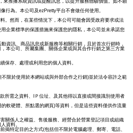
帳號，來推播系統資訊或提醒訊息，以提升服務體驗價值。如不願
行為。本公司及ezPretty平台不會做任何使用。
資料。然而，在某些情況下，本公司可能會因受政府要求或法
使用企業標準的保護措施來保護您的隱私，本公司並未承諾您
活動資訊、商品訊息或新服務等相關行銷，且於首次行銷時，
司，本公司、所屬集團、關係企業或與其合作行銷之第三方業
繼續保存、處理或利用您的個人資料。
但不限於使用於本網站或與外部合作之行銷)並於法令容許之範
或付款所需之資料、IＰ位址、及其他得以直接或間接識別使用者
用的軟硬體、所點選的網頁)等資料，但是這些資料僅供作流量
利害關係人之權益、售後服務、經營合於營業登記項目或組織
個人資料。
前揭特定目的之方式(包括但不限於電腦處理、郵寄、電話、