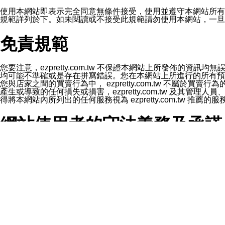
1.LINE 帳號設定的電話號碼與本公司/本服務所傳來的電話
2.該 LINE 帳號已在 LINE APP 設定中，同意接收通知型訊
使用本網站即表示完全同意無條件接受，使用並遵守本網站所有條款。您與
3.LINE 帳號未封鎖傳送訊息之 LINE 官方帳號。
規範詳列於下。如未閱讀或不接受此規範請勿使用本網站，一旦使用本
欲變更通知型訊息的設定，操作如下：
1.點選「主頁」＞「設定」
免責規範
2.點選「隱私設定」
3.點選「提供使用資料」
4.點選「LINE通知型訊息」
5.開關「接收LINE通知型訊息」
您要注意，ezpretty.com.tw 不保證本網站上所發佈
❗️關閉「接收通知型訊息」後，將不會接收到來自任何企業
均可能不準確或是存在拼寫錯誤。您在本網站上所進行的所有預訂服務均是與
您與店家之間的買賣行為中， ezpretty.com.tw 不
產生或導致的任何損失或損害，ezpretty.com.tw 及其管理
得將本網站內所列出的任何服務視為 ezpretty.com.tw 推
網站使用者的守法義務及承諾
本條款構成您與 ezPretty 間之有效契約。 本條款中如
年齡和責任
你向 ezpretty.com.tw您確認您已經達到使用本網站
網站時所產生的交易責任。