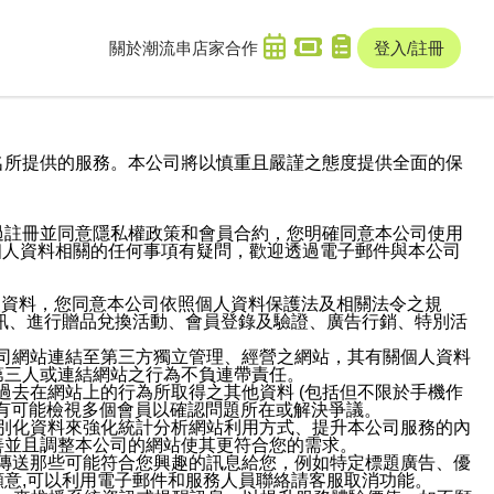
關於潮流串
店家合作
登入/註冊
域名及次級網域名所提供的服務。本公司將以慎重且嚴謹之態度提供全面的保
過註冊並同意隱私權政策和會員合約，您明確同意本公司使用
與個人資料相關的任何事項有疑問，歡迎透過電子郵件與本公司
人資料，您同意本公司依照個人資料保護法及相關法令之規
訊、進行贈品兌換活動、會員登錄及驗證、廣告行銷、特別活
本公司網站連結至第三方獨立管理、經營之網站，其有關個人資料
第三人或連結網站之行為不負連帶責任。
或過去在網站上的行為所取得之其他資料 (包括但不限於手機作
也有可能檢視多個會員以確認問題所在或解決爭議。
識別化資料來強化統計分析網站利用方式、提升本公司服務的內
善並且調整本公司的網站使其更符合您的需求。
並傳送那些可能符合您興趣的訊息給您，例如特定標題廣告、優
意,可以利用電子郵件和服務人員聯絡請客服取消功能。