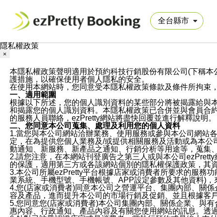
隱私權政策
×
本隱私權政策聲明適用於預約科技行銷股份有限公司(下稱本公司)於ezP
護措施，以確保使用者個人隱私的安全。
在使用本網站時，您同意受本隱私權政策條款及條件所拘束
一、適用範圍
根據以下所述，您的個人識別資料的某些部分將被揭露給與
和揭露您的個人識別資料。本隱私權政策已合併並與會員合約的
的服務人員聯絡，ezPretty網站將盡快回覆並進行解釋說明。
二、您同意本公司蒐集、處理及利用您的個人資料
1.當您與本公司網站洽辦業務、使用服務或參與本公司網站
定，在為提供您個人業務及/或提供相關服務及活動或為本
動通知、新服務、新產品之通知、行銷分析等用途等，蒐集
2.請您注意，在本網站刊登廣告之第三人或與本公司ezPr
的保護，適用第三方或各該網站個別的隱私權保護政策，其
3.本公司所屬ezPretty平台根據店家或消費者所要求的
業系統、手機型號、手機帳號、APP設定參數及其他資料)
4.您(店家或消費者)同意本公司之營運平台、集團內部、
容及產品，進而提升本公司的市場行銷及促銷、並且根據客
5.您同意您(店家或消費者)本公司集團內部、關係企業、
惠內容、行政通知、產品內容及有關您使用網站的訊息。透過