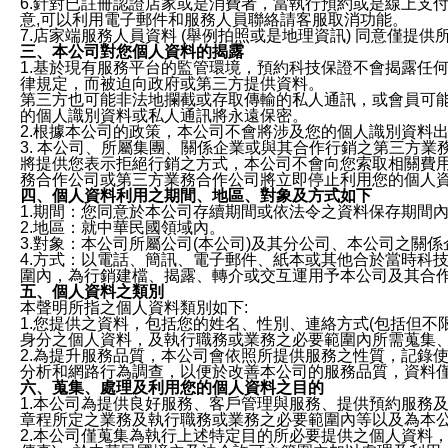
6.針對已註冊認證店家或是消費者，當執行預約或是線上支付
意,可以利用電子郵件和服務人員聯絡請客服取消功能。
7.店家端服務人員資料 (舉例拍照或是地理資訊) 同意僅提
三、本公司對您個人資料的揭露
1.基於現有服務平台的監管環境，預約科技保證不會揭露任
律規定，而被迫向政府或第三方提供資料。
第三方也可能非法地攔截或存取傳輸的私人通訊，或會員可
的個人識別資料或私人通訊將永遠保密。
2.根據本公司的政策，本公司不會將涉及您的個人識別資料
3. 本公司、所屬集團、關係企業或與其合作行銷之第三方
將提供您表示拒絕行銷之方式，本公司不會向您索取相關費
務合作公司或第三方業務合作公司將立即停止利用您的個人
四、個人資料利用之期間、地區、對象及方式如下
1.期間：您同意於本公司存續期間或依法令之資料保存期間
2.地區：就中華民國領域內。
3.對象：本公司所屬公司(本公司)及其分公司、本公司之關
4.方式：以電話、簡訊、電子郵件、紙本或其他合於當時科
圍內，為行銷建檔、揭露、轉介或交互運用予本公司及其合
五、個人資料之類別
本聲明所指之個人資料類別如下:
1.您提供之資料，包括您的姓名、性別、連絡方式(包括但不
身分之個人資料，及執行職務或業務之必要範圍內所需蒐集
2.為提升服務品質，本公司會依照所提供服務之性質，記錄
分析和網路行為調查，以便於改善本公司的服務品質，資料
六、蒐集、處理及利用您的個人資料之目的
1.本公司為提供良好服務、客戶管理與服務、提供預約服務
章程所定之業務及執行職務或業務之必要範圍內等以及為本
2.本公司僅蒐集為執行上述特定目的所必要提供之個人資料