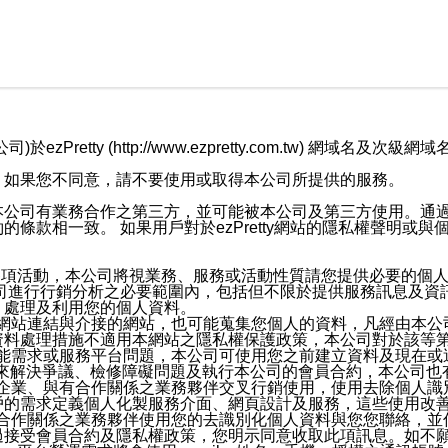
retty (http://www.ezpretty.com.tw) 網
，如果您不同意，請不要使用或取得本公司所提供的服務。
本公司有業務合作之第三方，並可能被本公司及第三方使用。通
條款相一致。 如果用戶對於ezPretty網站的隱私權聲明或
各項活動，本公司將視業務、服務或活動性質請您提供必要的個
公司進行行銷分析之必要範圍內，包括但不限於提供服務訊息及資
、處理及利用您的個人資料。
etty網站連結與介接的網站，也可能蒐集您個人的資料，凡經由
資料處理措施不適用本網站之隱私權保護政策，本公司對於該等
服務功能需求或服務平台問題，本公司可使用您之前建立資料及現在
，來解決爭議、檢修障礙問題及執行本公司的會員合約，本公司
關係企業、與有合作關係之業務夥伴交叉行銷使用，使用去除個人
戶的需求定義個人化製服務介面、網頁設計及服務，這些使用改
與有合作關係之業務夥伴使用您的去識別化個人資料與您您聯絡，
接受會員合約及隱私權政策，您明示同意收取此項訊息。如不願