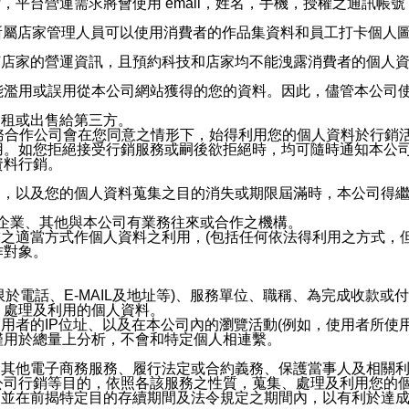
，平台營運需求將會使用 email，姓名，手機，授權之通訊
供所屬店家管理人員可以使用消費者的作品集資料和員工打卡個人圖像
何店家的營運資訊，且預約科技和店家均不能洩露消費者的個人
能濫用或誤用從本公司網站獲得的您的資料。因此，儘管本公司
出租或出售給第三方。
業務合作公司會在您同意之情形下，始得利用您的個人資料於行銷
用。如您拒絕接受行銷服務或嗣後欲拒絕時，均可隨時通知本公
資料行銷。
內，以及您的個人資料蒐集之目的消失或期限屆滿時，本公司得
係企業、其他與本公司有業務往來或合作之機構。
技之適當方式作個人資料之利用，(包括任何依法得利用之方式，
作對象。
限於電話、E-MAIL及地址等)、服務單位、職稱、為完成收款
、處理及利用的個人資料。
使用者的IP位址、以及在本公司內的瀏覽活動(例如，使用者所使
僅用於總量上分析，不會和特定個人相連繫。
及其他電子商務服務、履行法定或合約義務、保護當事人及相關
公司行銷等目的，依照各該服務之性質，蒐集、處理及利用您的
，並在前揭特定目的存續期間及法令規定之期間內，以有利於達成