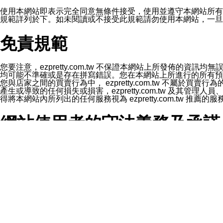
1.LINE 帳號設定的電話號碼與本公司/本服務所傳來的電話
2.該 LINE 帳號已在 LINE APP 設定中，同意接收通知型訊
使用本網站即表示完全同意無條件接受，使用並遵守本網站所有條款。您與
3.LINE 帳號未封鎖傳送訊息之 LINE 官方帳號。
規範詳列於下。如未閱讀或不接受此規範請勿使用本網站，一旦使用本
欲變更通知型訊息的設定，操作如下：
1.點選「主頁」＞「設定」
免責規範
2.點選「隱私設定」
3.點選「提供使用資料」
4.點選「LINE通知型訊息」
5.開關「接收LINE通知型訊息」
您要注意，ezpretty.com.tw 不保證本網站上所發佈
❗️關閉「接收通知型訊息」後，將不會接收到來自任何企業
均可能不準確或是存在拼寫錯誤。您在本網站上所進行的所有預訂服務均是與
您與店家之間的買賣行為中， ezpretty.com.tw 不
產生或導致的任何損失或損害，ezpretty.com.tw 及其管理
得將本網站內所列出的任何服務視為 ezpretty.com.tw 推
網站使用者的守法義務及承諾
本條款構成您與 ezPretty 間之有效契約。 本條款中如
年齡和責任
你向 ezpretty.com.tw您確認您已經達到使用本網站
網站時所產生的交易責任。