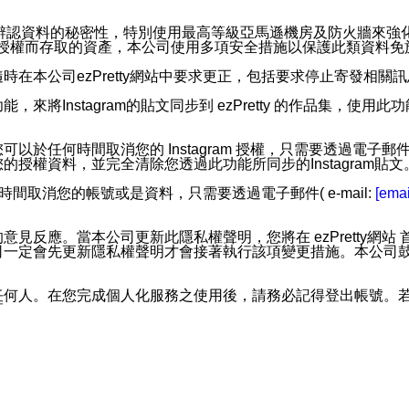
。
您個人辨認資料的秘密性，特別使用最高等級亞馬遜機房及防火牆來
失及未經授權而存取的資產，本公司使用多項安全措施以保護此類資料
在本公司ezPretty網站中要求更正，包括要求停止寄發相關
步功能，來將Instagram的貼文同步到 ezPretty 的作品集，使
步功能，您可以於任何時間取消您的 Instagram 授權，只需要
授權資料，並完全清除您透過此功能所同步的Instagram貼文
時間取消您的帳號或是資料，只需要透過電子郵件( e-mail:
[emai
應。當本公司更新此隱私權聲明，您將在 ezPretty網站 首頁
定會先更新隱私權聲明才會接著執行該項變更措施。本公司鼓勵您定
任何人。在您完成個人化服務之使用後，請務必記得登出帳號。
區。
並傳送或宣傳本網站各項服務之資料或電子郵件供您參考。您能
入本公司/本服務好友，您仍可接收到通知型訊息。
限，以廣告或其他目的的訊息皆不會被傳送。滿足以下三個條件