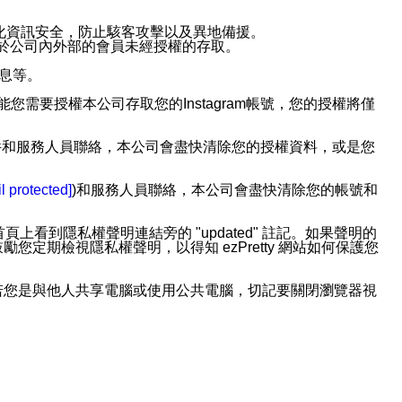
強化資訊安全，防止駭客攻擊以及異地備援。
免於公司內外部的會員未經授權的存取。
訊息等。
用此功能您需要授權本公司存取您的Instagram帳號，您的授權將僅
透過電子郵件和服務人員聯絡，本公司會盡快清除您的授權資料，或是您
。
l protected]
)和服務人員聯絡，本公司會盡快清除您的帳號和
上看到隱私權聲明連結旁的 "updated" 註記。如果聲明的
期檢視隱私權聲明，以得知 ezPretty 網站如何保護您
若您是與他人共享電腦或使用公共電腦，切記要關閉瀏覽器視
依照該資料或電子郵件所指示之方法、說明或功能連結，隨時
者，將可收到通知型訊息。