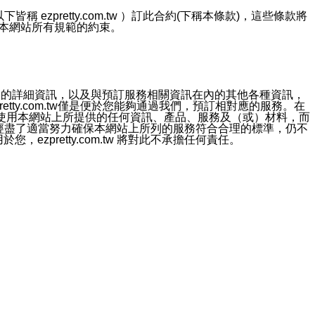
ezpretty.com.tw ）訂此合約(下稱本條款)，這些條款將
接受本網站所有規範的約束。
約店家的詳細資訊，以及與預訂服務相關資訊在內的其他各種資訊，
etty.com.tw僅是便於您能夠通過我們，預訂相對應的服務。在
對於因為使用本網站上所提供的任何資訊、產品、服務及（或）材料，而
m.tw 已經盡了適當努力確保本網站上所列的服務符合合理的標準，仍不
ezpretty.com.tw 將對此不承擔任何責任。
均應依誠實信用、平等互惠原則，共商解決之道。
力的法律責任。您理解使用本網站時及他人使用您的登錄資訊使用本