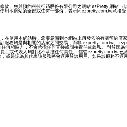
號碼比對相符。
息。
預約科技行銷股份有限公司之網站 ezPretty 網站 （以下皆稱 
網站的全部或任何一部份，表示同ezpretty.com.tw意
的資訊均無誤，在使用本網站時，您要意識到本網站上所發佈的有關預
官方帳號或認證官方帳號的通知型訊息。
相關的店家之間交易，而非 ezpretty.com.tw。 ezpr
屬於買賣行為的任何相關方，不會承擔任何直接或間接責任或義務。 
人員、員工或代表人均對此不承擔任何責任。 儘管ezpretty.co
薦的服務，或是認為其代表該服務將會適用於該用戶。如果該服務不適用於您，
有一部無效時，不影響其他條款之效力。 本條款如有未盡之處，雙方
的合法年齡。可以針對您在使用本網站時產生的任何責任，形成有約束