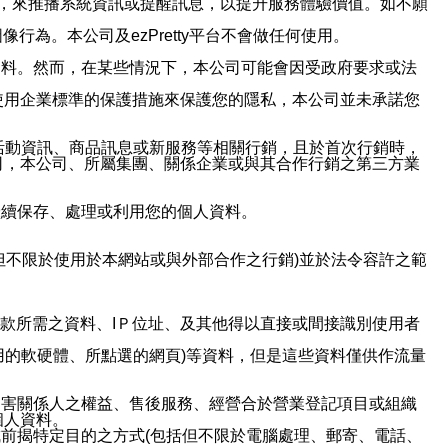
帳號，來推播系統資訊或提醒訊息，以提升服務體驗價值。如不願
行為。本公司及ezPretty平台不會做任何使用。
資料。然而，在某些情況下，本公司可能會因受政府要求或法
使用企業標準的保護措施來保護您的隱私，本公司並未承諾您
活動資訊、商品訊息或新服務等相關行銷，且於首次行銷時，
司，本公司、所屬集團、關係企業或與其合作行銷之第三方業
繼續保存、處理或利用您的個人資料。
但不限於使用於本網站或與外部合作之行銷)並於法令容許之範
或付款所需之資料、IＰ位址、及其他得以直接或間接識別使用者
用的軟硬體、所點選的網頁)等資料，但是這些資料僅供作流量
利害關係人之權益、售後服務、經營合於營業登記項目或組織
個人資料。
前揭特定目的之方式(包括但不限於電腦處理、郵寄、電話、