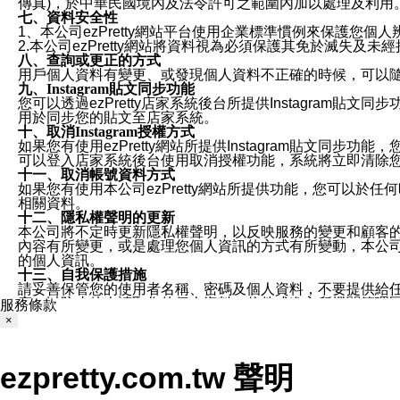
傳真)，於中華民國境內及法令許可之範圍內加以處理及利用
七、資料安全性
1、本公司ezPretty網站平台使用企業標準慣例來保護
2.本公司ezPretty網站將資料視為必須保護其免於滅
八、查詢或更正的方式
用戶個人資料有變更、或發現個人資料不正確的時候，可以隨時
九、Instagram貼文同步功能
您可以透過ezPretty店家系統後台所提供Instagram貼文同
用於同步您的貼文至店家系統。
十、取消Instagram授權方式
如果您有使用ezPretty網站所提供Instagram貼文同
可以登入店家系統後台使用取消授權功能，系統將立即清除您的
十一、取消帳號資料方式
如果您有使用本公司ezPretty網站所提供功能，您可以於任何
相關資料。
十二、隱私權聲明的更新
本公司將不定時更新隱私權聲明，以反映服務的變更和顧客的意見反
內容有所變更，或是處理您個人資訊的方式有所變動，本公司一
的個人資訊。
十三、自我保護措施
請妥善保管您的使用者名稱、密碼及個人資料，不要提供給
窗，以防止他人讀取您的個人資料、信件或進入所機關管理
服務條款
十四、傳送宣傳本站資訊或電子郵件之政策
×
您同意本公司網站，透過您所提供的郵件地址與您取得聯絡
停止接收這些資料或電子郵件。
十五、訊息通知
ezpretty.com.tw 聲明
本公司/本服務將以通知型訊息傳送重要訊息給您。即使未加
本公司/本服務傳送之通知型訊息以對您有效且重要的訊息為