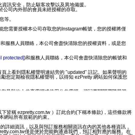
強化資訊安全，防止駭客攻擊以及異地備援。
免於公司內外部的會員未經授權的存取。
訊息等。
用此功能您需要授權本公司存取您的Instagram帳號，您的授權將僅
透過電子郵件和服務人員聯絡，本公司會盡快清除您的授權資料，或是您
。
l protected]
)和服務人員聯絡，本公司會盡快清除您的帳號和
上看到隱私權聲明連結旁的 "updated" 註記。如果聲明的
期檢視隱私權聲明，以得知 ezPretty 網站如何保護您
若您是與他人共享電腦或使用公共電腦，切記要關閉瀏覽器視
依照該資料或電子郵件所指示之方法、說明或功能連結，隨時
ezpretty.com.tw ）訂此合約(下稱本條款)，這些條款將
接受本網站所有規範的約束。
者，將可收到通知型訊息。
約店家的詳細資訊，以及與預訂服務相關資訊在內的其他各種資訊，
etty.com.tw僅是便於您能夠通過我們，預訂相對應的服務。在