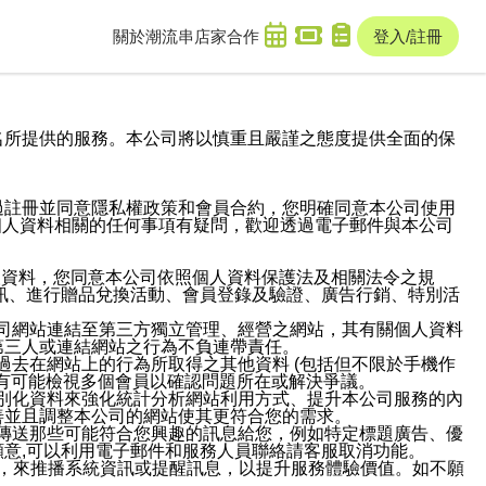
關於潮流串
店家合作
登入/註冊
域名及次級網域名所提供的服務。本公司將以慎重且嚴謹之態度提供全面的保
過註冊並同意隱私權政策和會員合約，您明確同意本公司使用
與個人資料相關的任何事項有疑問，歡迎透過電子郵件與本公司
人資料，您同意本公司依照個人資料保護法及相關法令之規
訊、進行贈品兌換活動、會員登錄及驗證、廣告行銷、特別活
本公司網站連結至第三方獨立管理、經營之網站，其有關個人資料
第三人或連結網站之行為不負連帶責任。
或過去在網站上的行為所取得之其他資料 (包括但不限於手機作
也有可能檢視多個會員以確認問題所在或解決爭議。
識別化資料來強化統計分析網站利用方式、提升本公司服務的內
善並且調整本公司的網站使其更符合您的需求。
並傳送那些可能符合您興趣的訊息給您，例如特定標題廣告、優
意,可以利用電子郵件和服務人員聯絡請客服取消功能。
帳號，來推播系統資訊或提醒訊息，以提升服務體驗價值。如不願