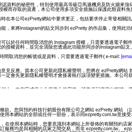
您個人辨認資料的秘密性，特別使用最高等級亞馬遜機房及防火牆來
失及未經授權而存取的資產，本公司使用多項安全措施以保護此類資料
在本公司ezPretty網站中要求更正，包括要求停止寄發相關
步功能，來將Instagram的貼文同步到 ezPretty 的作品集，使
步功能，您可以於任何時間取消您的 Instagram 授權，只需要
授權資料，並完全清除您透過此功能所同步的Instagram貼文
時間取消您的帳號或是資料，只需要透過電子郵件( e-mail:
[emai
應。當本公司更新此隱私權聲明，您將在 ezPretty網站 首頁
定會先更新隱私權聲明才會接著執行該項變更措施。本公司鼓勵您定
任何人。在您完成個人化服務之使用後，請務必記得登出帳號。
區。
並傳送或宣傳本網站各項服務之資料或電子郵件供您參考。您能
預約科技行銷股份有限公司之網站 ezPretty 網站 （以下皆稱 
網站的全部或任何一部份，表示同ezpretty.com.tw意
入本公司/本服務好友，您仍可接收到通知型訊息。
限，以廣告或其他目的的訊息皆不會被傳送。滿足以下三個條件
的資訊均無誤，在使用本網站時，您要意識到本網站上所發佈的有關預
號碼比對相符。
相關的店家之間交易，而非 ezpretty.com.tw。 ezpr
息。