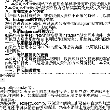
1、本公司ezPretty網站平台使用企業標準慣例來保護
2.本公司ezPretty網站將資料視為必須保護其免於滅
八、查詢或更正的方式
用戶個人資料有變更、或發現個人資料不正確的時候，可以隨時
九、Instagram貼文同步功能
您可以透過ezPretty店家系統後台所提供Instagram貼文同
用於同步您的貼文至店家系統。
十、取消Instagram授權方式
如果您有使用ezPretty網站所提供Instagram貼文同
可以登入店家系統後台使用取消授權功能，系統將立即清除您的
十一、取消帳號資料方式
如果您有使用本公司ezPretty網站所提供功能，您可以於任何
相關資料。
十二、隱私權聲明的更新
本公司將不定時更新隱私權聲明，以反映服務的變更和顧客的意見反
內容有所變更，或是處理您個人資訊的方式有所變動，本公司一
的個人資訊。
十三、自我保護措施
請妥善保管您的使用者名稱、密碼及個人資料，不要提供給
服務條款
窗，以防止他人讀取您的個人資料、信件或進入所機關管理
×
十四、傳送宣傳本站資訊或電子郵件之政策
您同意本公司網站，透過您所提供的郵件地址與您取得聯絡
ezpretty.com.tw 聲明
停止接收這些資料或電子郵件。
使用本網站即表示完全同意無條件接受，使用並遵守本網站所有條款。您與
十五、訊息通知
規範詳列於下。如未閱讀或不接受此規範請勿使用本網站，一旦使用本
本公司/本服務將以通知型訊息傳送重要訊息給您。即使未加
免責規範
本公司/本服務傳送之通知型訊息以對您有效且重要的訊息為
您要注意，ezpretty.com.tw 不保證本網站上所發佈
1.LINE 帳號設定的電話號碼與本公司/本服務所傳來的電話
均可能不準確或是存在拼寫錯誤。您在本網站上所進行的所有預訂服務均是與
2.該 LINE 帳號已在 LINE APP 設定中，同意接收通知型訊