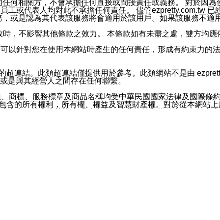
屬於買賣行為的任何相關方，不會承擔任何直接或間接責任或義務。 
人員、員工或代表人均對此不承擔任何責任。 儘管ezpretty.co
薦的服務，或是認為其代表該服務將會適用於該用戶。如果該服務不適用於您，
有一部無效時，不影響其他條款之效力。 本條款如有未盡之處，雙方
的合法年齡。可以針對您在使用本網站時產生的任何責任，形成有約束
官方帳號或認證官方帳號的通知型訊息。
網站的超連結。此類超連結僅提供用於參考。此類網站不是由 ezpret
或是與其經營人之間存在任何聯繫。
鈕、商標、服務標章及商品名稱均受中華民國國家法律及國際條
這些素材中所包含的所有權利，所有權、權益及智慧財產權。對於從本
或出售。除非本協議中明確指出，這些條款和條件中的任何內容
或任何協力廠商的業主權益中規定的任何權利的推斷結果。 如有任何人
其分公司、所屬機構、管理人員、代理人及其他合作夥伴和員工遭受的
構、管理人員、代理人及其他合作夥伴和員工不受損失。
依賴本網站上所提供的資訊、產品、服務或素材或通過使用本網
etty.com.tw提供電信及網路服務的提供商不會因您使用或不能使
etty.com.tw 不聲明、保證或承諾本網站或支持該網站的
影響本網站任何部分正常運行，且超出ezpretty.com.t
com.tw 不承擔任何責任。 在適用法律許可的最大範圍內，所
諾，其中包括但不僅限於其精確性、完整性或適銷性、品質或適用於特
些條款或是這些條款相關的權利。這些條款中使用的標題僅為了
款之內容及本網站上內容而不另行通知，同時，不對您、其他任何用戶