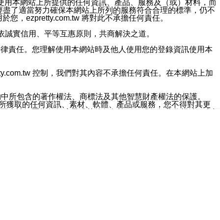
對於因為使用本網站上所提供的任何資訊、產品、服務及（或）材料，而
m.tw 已經盡了適當努力確保本網站上所列的服務符合合理的標準，仍不
ezpretty.com.tw 將對此不承擔任何責任。
均應依誠實信用、平等互惠原則，共商解決之道。
力的法律責任。您理解使用本網站時及他人使用您的登錄資訊使用本
ty.com.tw 控制，我們對其內容不承擔任何責任。在本網站上加
約中所包含的著作權法、商標法及其他智慧財產權法的保護。
網站上所獲取的任何資訊、素材、軟體、產品或服務，您不得對其更
不應被解釋為任何暗示或其他任何許可，或任何著作權法、商標
違反此規定，我們將追究其法律責任。
任何損失、責任及協力廠商的任何索賠或要求（包括律師費），將由
站而獲取到的資訊，而導致您遭受的任何風險或損失，將由您自
用本網站而造成的任何損失負責，同時，您會在此放棄有關此損失的所有及
伺服器不會發生缺陷，其中包括但不僅限於病毒或其他有害元素。對於
w 控制範圍的任何病毒感染、BUG、篡改、技術故障、錯誤、遺
有明示、暗示或法定及其他聲明、保證和條款均予以最大限度的排除，
定目的等。 ezpretty.com.tw 不能持續或在某階段
方便目的，其不應影響這些條款的範圍或意義，或是產生其他的
或任何協力廠商承擔任何責任。 在每次訪問網站時，您應檢查一下這