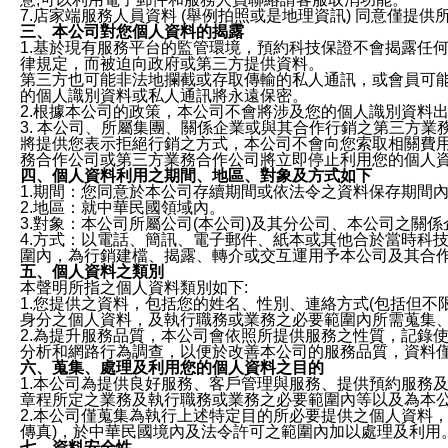
7.店家端服務人員資料 (舉例拍照或是地理資訊) 同意僅提
三、本公司對您個人資料的揭露
1.基於現有服務平台的監管環境，預約科技保證不會揭露任
律規定，而被迫向政府或第三方提供資料。
第三方也可能非法地攔截或存取傳輸的私人通訊，或會員可
的個人識別資料或私人通訊將永遠保密。
2.根據本公司的政策，本公司不會將涉及您的個人識別資料
3. 本公司、所屬集團、關係企業或與其合作行銷之第三方
將提供您表示拒絕行銷之方式，本公司不會向您索取相關費
務合作公司或第三方業務合作公司將立即停止利用您的個人
四、個人資料利用之期間、地區、對象及方式如下
1.期間：您同意於本公司存續期間或依法令之資料保存期間
2.地區：就中華民國領域內。
3.對象：本公司所屬公司(本公司)及其分公司、本公司之關
4.方式：以電話、簡訊、電子郵件、紙本或其他合於當時科
圍內，為行銷建檔、揭露、轉介或交互運用予本公司及其合
五、個人資料之類別
本聲明所指之個人資料類別如下:
1.您提供之資料，包括您的姓名、性別、連絡方式(包括但不
身分之個人資料，及執行職務或業務之必要範圍內所需蒐集
2.為提升服務品質，本公司會依照所提供服務之性質，記錄
分析和網路行為調查，以便於改善本公司的服務品質，資料
六、蒐集、處理及利用您的個人資料之目的
1.本公司為提供良好服務、客戶管理與服務、提供預約服務
章程所定之業務及執行職務或業務之必要範圍內等以及為本
2.本公司僅蒐集為執行上述特定目的所必要提供之個人資料
傳真)，於中華民國境內及法令許可之範圍內加以處理及利用
七、資料安全性