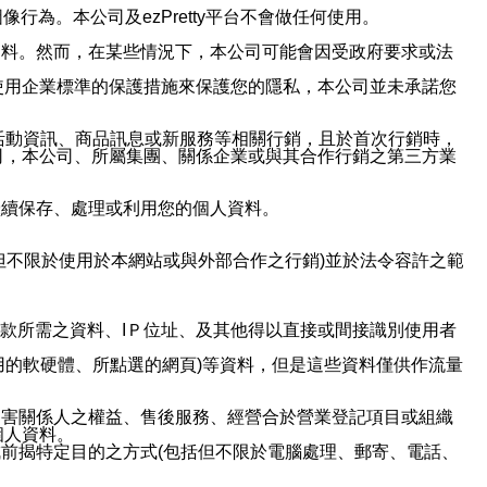
行為。本公司及ezPretty平台不會做任何使用。
資料。然而，在某些情況下，本公司可能會因受政府要求或法
使用企業標準的保護措施來保護您的隱私，本公司並未承諾您
活動資訊、商品訊息或新服務等相關行銷，且於首次行銷時，
司，本公司、所屬集團、關係企業或與其合作行銷之第三方業
繼續保存、處理或利用您的個人資料。
但不限於使用於本網站或與外部合作之行銷)並於法令容許之範
或付款所需之資料、IＰ位址、及其他得以直接或間接識別使用者
用的軟硬體、所點選的網頁)等資料，但是這些資料僅供作流量
利害關係人之權益、售後服務、經營合於營業登記項目或組織
個人資料。
前揭特定目的之方式(包括但不限於電腦處理、郵寄、電話、