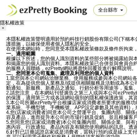
隱私權政策
×
本隱私權政策聲明適用於預約科技行銷股份有限公司(下稱本公司)於ezP
護措施，以確保使用者個人隱私的安全。
在使用本網站時，您同意受本隱私權政策條款及條件所拘束
一、適用範圍
根據以下所述，您的個人識別資料的某些部分將被揭露給與
和揭露您的個人識別資料。本隱私權政策已合併並與會員合約的
的服務人員聯絡，ezPretty網站將盡快回覆並進行解釋說明。
二、您同意本公司蒐集、處理及利用您的個人資料
1.當您與本公司網站洽辦業務、使用服務或參與本公司網站
定，在為提供您個人業務及/或提供相關服務及活動或為本
動通知、新服務、新產品之通知、行銷分析等用途等，蒐集
2.請您注意，在本網站刊登廣告之第三人或與本公司ezPr
的保護，適用第三方或各該網站個別的隱私權保護政策，其
3.本公司所屬ezPretty平台根據店家或消費者所要求的
業系統、手機型號、手機帳號、APP設定參數及其他資料)
4.您(店家或消費者)同意本公司之營運平台、集團內部、
容及產品，進而提升本公司的市場行銷及促銷、並且根據客
5.您同意您(店家或消費者)本公司集團內部、關係企業、
惠內容、行政通知、產品內容及有關您使用網站的訊息。透過
6.針對已註冊認證店家或是消費者，當執行預約或是線上支付
意,可以利用電子郵件和服務人員聯絡請客服取消功能。