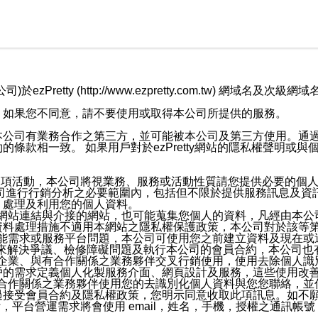
retty (http://www.ezpretty.com.tw) 網
，如果您不同意，請不要使用或取得本公司所提供的服務。
本公司有業務合作之第三方，並可能被本公司及第三方使用。通
條款相一致。 如果用戶對於ezPretty網站的隱私權聲明或
各項活動，本公司將視業務、服務或活動性質請您提供必要的個
公司進行行銷分析之必要範圍內，包括但不限於提供服務訊息及資
、處理及利用您的個人資料。
etty網站連結與介接的網站，也可能蒐集您個人的資料，凡經由
資料處理措施不適用本網站之隱私權保護政策，本公司對於該等
服務功能需求或服務平台問題，本公司可使用您之前建立資料及現在
，來解決爭議、檢修障礙問題及執行本公司的會員合約，本公司
關係企業、與有合作關係之業務夥伴交叉行銷使用，使用去除個人
戶的需求定義個人化製服務介面、網頁設計及服務，這些使用改
與有合作關係之業務夥伴使用您的去識別化個人資料與您您聯絡，
接受會員合約及隱私權政策，您明示同意收取此項訊息。如不願
，平台營運需求將會使用 email，姓名，手機，授權之通訊