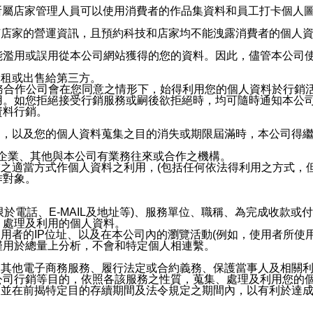
供所屬店家管理人員可以使用消費者的作品集資料和員工打卡個人圖像
何店家的營運資訊，且預約科技和店家均不能洩露消費者的個人
能濫用或誤用從本公司網站獲得的您的資料。因此，儘管本公司
出租或出售給第三方。
業務合作公司會在您同意之情形下，始得利用您的個人資料於行銷
用。如您拒絕接受行銷服務或嗣後欲拒絕時，均可隨時通知本公
資料行銷。
內，以及您的個人資料蒐集之目的消失或期限屆滿時，本公司得
係企業、其他與本公司有業務往來或合作之機構。
技之適當方式作個人資料之利用，(包括任何依法得利用之方式，
作對象。
限於電話、E-MAIL及地址等)、服務單位、職稱、為完成收款
、處理及利用的個人資料。
使用者的IP位址、以及在本公司內的瀏覽活動(例如，使用者所使
僅用於總量上分析，不會和特定個人相連繫。
及其他電子商務服務、履行法定或合約義務、保護當事人及相關
公司行銷等目的，依照各該服務之性質，蒐集、處理及利用您的
，並在前揭特定目的存續期間及法令規定之期間內，以有利於達成
。