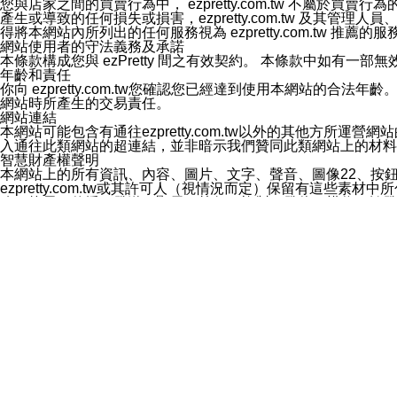
您與店家之間的買賣行為中， ezpretty.com.tw 不
3.LINE 帳號未封鎖傳送訊息之 LINE 官方帳號。
產生或導致的任何損失或損害，ezpretty.com.tw 及其管理
欲變更通知型訊息的設定，操作如下：
得將本網站內所列出的任何服務視為 ezpretty.com.tw 推
1.點選「主頁」＞「設定」
網站使用者的守法義務及承諾
2.點選「隱私設定」
本條款構成您與 ezPretty 間之有效契約。 本條款中如
3.點選「提供使用資料」
年齡和責任
4.點選「LINE通知型訊息」
你向 ezpretty.com.tw您確認您已經達到使用本網站
5.開關「接收LINE通知型訊息」
網站時所產生的交易責任。
❗️關閉「接收通知型訊息」後，將不會接收到來自任何企業
網站連結
本網站可能包含有通往ezpretty.com.tw以外的其他方所運營
入通往此類網站的超連結，並非暗示我們贊同此類網站上的材料
智慧財產權聲明
本網站上的所有資訊、內容、圖片、文字、聲音、圖像22、按
ezpretty.com.tw或其許可人（視情況而定）保留有
改、拷貝、傳播、發送、顯示、執行、複製、發佈、模仿、轉發
法或其他智慧財產權或 ezpretty.com.tw、其許可人
賠償
您同意因您使用本網站，而導致 ezpretty.com.tw、
您承擔賠償並保證 ezpretty.com.tw、其分公司、所屬機
免責聲明
您對本網站的所有使用均由您自擔風險。 因下載使用、參考或
己承擔全部責任。您同意 ezpretty.com.tw 及向ezpr
全部的索賠權利，無論是基於合約、侵權行為或其他依據。 ezpr
那些可損害或影響本網站管理、安全性、公正性和完整性，或是損害或
漏、中斷、刪除、缺陷、延遲或任何事件或事故，ezpretty.
其中包括但不僅限於有關本網站上服務、資訊及（或）聲明的保證或承
時間內對任一條款或多條條款的強制實施，不得將此視為放棄這
法律效應。 ezpretty.com.tw有權隨時變更本使用條