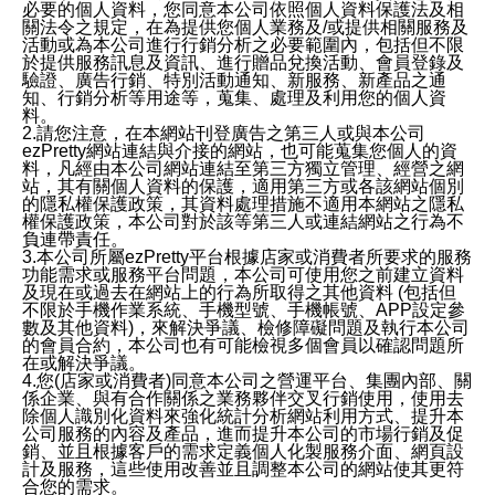
必要的個人資料，您同意本公司依照個人資料保護法及相
關法令之規定，在為提供您個人業務及/或提供相關服務及
活動或為本公司進行行銷分析之必要範圍內，包括但不限
於提供服務訊息及資訊、進行贈品兌換活動、會員登錄及
驗證、廣告行銷、特別活動通知、新服務、新產品之通
知、行銷分析等用途等，蒐集、處理及利用您的個人資
料。
2.請您注意，在本網站刊登廣告之第三人或與本公司
ezPretty網站連結與介接的網站，也可能蒐集您個人的資
料，凡經由本公司網站連結至第三方獨立管理、經營之網
站，其有關個人資料的保護，適用第三方或各該網站個別
的隱私權保護政策，其資料處理措施不適用本網站之隱私
權保護政策，本公司對於該等第三人或連結網站之行為不
負連帶責任。
3.本公司所屬ezPretty平台根據店家或消費者所要求的服務
功能需求或服務平台問題，本公司可使用您之前建立資料
及現在或過去在網站上的行為所取得之其他資料 (包括但
不限於手機作業系統、手機型號、手機帳號、APP設定參
數及其他資料)，來解決爭議、檢修障礙問題及執行本公司
的會員合約，本公司也有可能檢視多個會員以確認問題所
在或解決爭議。
4.您(店家或消費者)同意本公司之營運平台、集團內部、關
係企業、與有合作關係之業務夥伴交叉行銷使用，使用去
除個人識別化資料來強化統計分析網站利用方式、提升本
公司服務的內容及產品，進而提升本公司的市場行銷及促
銷、並且根據客戶的需求定義個人化製服務介面、網頁設
計及服務，這些使用改善並且調整本公司的網站使其更符
合您的需求。