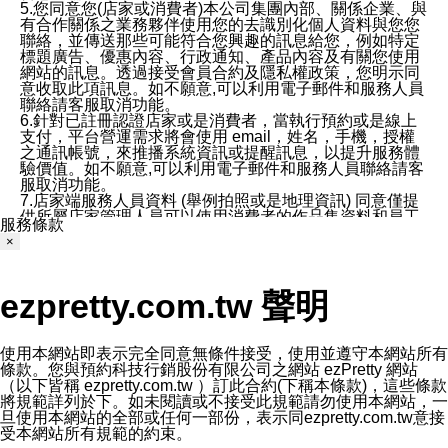
5.您同意您(店家或消費者)本公司集團內部、關係企業、與
有合作關係之業務夥伴使用您的去識別化個人資料與您您
聯絡，並傳送那些可能符合您興趣的訊息給您，例如特定
標題廣告、優惠內容、行政通知、產品內容及有關您使用
網站的訊息。透過接受會員合約及隱私權政策，您明示同
意收取此項訊息。如不願意,可以利用電子郵件和服務人員
聯絡請客服取消功能。
6.針對已註冊認證店家或是消費者，當執行預約或是線上
支付，平台營運需求將會使用 email，姓名，手機，授權
之通訊帳號，來推播系統資訊或提醒訊息，以提升服務體
驗價值。如不願意,可以利用電子郵件和服務人員聯絡請客
服取消功能。
7.店家端服務人員資料 (舉例拍照或是地理資訊) 同意僅提
供所屬店家管理人員可以使用消費者的作品集資料和員工
服務條款
打卡個人圖像行為。本公司及ezPretty平台不會做任何使
×
用。
三、本公司對您個人資料的揭露
1.基於現有服務平台的監管環境，預約科技保證不會揭露
ezpretty.com.tw 聲明
任何店家的營運資訊，且預約科技和店家均不能洩露消費
者的個人資料。然而，在某些情況下，本公司可能會因受
政府要求或法律規定，而被迫向政府或第三方提供資料。
第三方也可能非法地攔截或存取傳輸的私人通訊，或會員
使用本網站即表示完全同意無條件接受，使用並遵守本網站所有
可能濫用或誤用從本公司網站獲得的您的資料。因此，儘
條款。您與預約科技行銷股份有限公司之網站 ezPretty 網站
管本公司使用企業標準的保護措施來保護您的隱私，本公
（以下皆稱 ezpretty.com.tw ）訂此合約(下稱本條款)，這些條款
司並未承諾您的個人識別資料或私人通訊將永遠保密。
將規範詳列於下。如未閱讀或不接受此規範請勿使用本網站，一
2.根據本公司的政策，本公司不會將涉及您的個人識別資
旦使用本網站的全部或任何一部份，表示同ezpretty.com.tw意接
料出租或出售給第三方。
受本網站所有規範的約束。
3. 本公司、所屬集團、關係企業或與其合作行銷之第三方