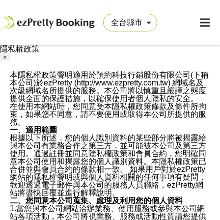
隱私權政策
×
本隱私權政策聲明適用於預約科技行銷股份有限公司(下稱
本公司)於ezPretty (http://www.ezpretty.com.tw) 網域名及
次級網域名所提供的服務。本公司將以慎重且嚴謹之態度
提供全面的保護措施，以確保使用者個人隱私的安全。
在使用本網站時，您同意受本隱私權政策條款及條件所拘
束，如果您不同意，請不要使用或取得本公司所提供的服
務。
一、適用範圍
根據以下所述，您的個人識別資料的某些部分將被揭露給
與本公司有業務合作之第三方，並可能被本公司及第三方
使用。通過註冊並同意隱私權政策和會員合約，您明確同
意本公司使用和揭露您的個人識別資料。本隱私權政策已
合併並與會員合約的條款相一致。 如果用戶對於ezPretty
網站的隱私權聲明或與個人資料相關的任何事項有疑問，
歡迎透過電子郵件與本公司的服務人員聯絡，ezPretty網
站將盡快回覆並進行解釋說明。
二、您同意本公司蒐集、處理及利用您的個人資料
1.當您與本公司網站洽辦業務、使用服務或參與本公司網
站各項活動，本公司將視業務、服務或活動性質請您提供