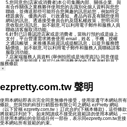
5.您同意您(店家或消費者)本公司集團內部、關係企業、與
有合作關係之業務夥伴使用您的去識別化個人資料與您您
聯絡，並傳送那些可能符合您興趣的訊息給您，例如特定
標題廣告、優惠內容、行政通知、產品內容及有關您使用
網站的訊息。透過接受會員合約及隱私權政策，您明示同
意收取此項訊息。如不願意,可以利用電子郵件和服務人員
聯絡請客服取消功能。
6.針對已註冊認證店家或是消費者，當執行預約或是線上
支付，平台營運需求將會使用 email，姓名，手機，授權
之通訊帳號，來推播系統資訊或提醒訊息，以提升服務體
驗價值。如不願意,可以利用電子郵件和服務人員聯絡請客
服取消功能。
7.店家端服務人員資料 (舉例拍照或是地理資訊) 同意僅提
供所屬店家管理人員可以使用消費者的作品集資料和員工
服務條款
打卡個人圖像行為。本公司及ezPretty平台不會做任何使
×
用。
三、本公司對您個人資料的揭露
1.基於現有服務平台的監管環境，預約科技保證不會揭露
ezpretty.com.tw 聲明
任何店家的營運資訊，且預約科技和店家均不能洩露消費
者的個人資料。然而，在某些情況下，本公司可能會因受
政府要求或法律規定，而被迫向政府或第三方提供資料。
第三方也可能非法地攔截或存取傳輸的私人通訊，或會員
使用本網站即表示完全同意無條件接受，使用並遵守本網站所有
可能濫用或誤用從本公司網站獲得的您的資料。因此，儘
條款。您與預約科技行銷股份有限公司之網站 ezPretty 網站
管本公司使用企業標準的保護措施來保護您的隱私，本公
（以下皆稱 ezpretty.com.tw ）訂此合約(下稱本條款)，這些條款
司並未承諾您的個人識別資料或私人通訊將永遠保密。
將規範詳列於下。如未閱讀或不接受此規範請勿使用本網站，一
2.根據本公司的政策，本公司不會將涉及您的個人識別資
旦使用本網站的全部或任何一部份，表示同ezpretty.com.tw意接
料出租或出售給第三方。
受本網站所有規範的約束。
3. 本公司、所屬集團、關係企業或與其合作行銷之第三方