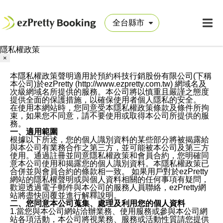
隱私權政策
×
本隱私權政策聲明適用於預約科技行銷股份有限公司(下稱
本公司)於ezPretty (http://www.ezpretty.com.tw) 網域名及
次級網域名所提供的服務。本公司將以慎重且嚴謹之態度
提供全面的保護措施，以確保使用者個人隱私的安全。
在使用本網站時，您同意受本隱私權政策條款及條件所拘
束，如果您不同意，請不要使用或取得本公司所提供的服
務。
一、適用範圍
根據以下所述，您的個人識別資料的某些部分將被揭露給
與本公司有業務合作之第三方，並可能被本公司及第三方
使用。通過註冊並同意隱私權政策和會員合約，您明確同
意本公司使用和揭露您的個人識別資料。本隱私權政策已
合併並與會員合約的條款相一致。 如果用戶對於ezPretty
網站的隱私權聲明或與個人資料相關的任何事項有疑問，
歡迎透過電子郵件與本公司的服務人員聯絡，ezPretty網
站將盡快回覆並進行解釋說明。
二、您同意本公司蒐集、處理及利用您的個人資料
1.當您與本公司網站洽辦業務、使用服務或參與本公司網
站各項活動，本公司將視業務、服務或活動性質請您提供