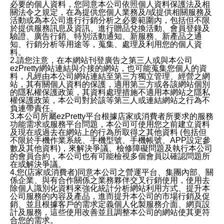
必要的個人資料，您同意本公司依照個人資料保護法及相
關法令之規定，在為提供您個人業務及/或提供相關服務及
活動或為本公司進行行銷分析之必要範圍內，包括但不限
於提供服務訊息及資訊、進行贈品兌換活動、會員登錄及
驗證、廣告行銷、特別活動通知、新服務、新產品之通
知、行銷分析等用途等，蒐集、處理及利用您的個人資
料。
2.請您注意，在本網站刊登廣告之第三人或與本公司
ezPretty網站連結與介接的網站，也可能蒐集您個人的資
料，凡經由本公司網站連結至第三方獨立管理、經營之網
站，其有關個人資料的保護，適用第三方或各該網站個別
的隱私權保護政策，其資料處理措施不適用本網站之隱私
權保護政策，本公司對於該等第三人或連結網站之行為不
負連帶責任。
3.本公司所屬ezPretty平台根據店家或消費者所要求的服務
功能需求或服務平台問題，本公司可使用您之前建立資料
及現在或過去在網站上的行為所取得之其他資料 (包括但
不限於手機作業系統、手機型號、手機帳號、APP設定參
數及其他資料)，來解決爭議、檢修障礙問題及執行本公司
的會員合約，本公司也有可能檢視多個會員以確認問題所
在或解決爭議。
4.您(店家或消費者)同意本公司之營運平台、集團內部、關
係企業、與有合作關係之業務夥伴交叉行銷使用，使用去
除個人識別化資料來強化統計分析網站利用方式、提升本
公司服務的內容及產品，進而提升本公司的市場行銷及促
銷、並且根據客戶的需求定義個人化製服務介面、網頁設
計及服務，這些使用改善並且調整本公司的網站使其更符
合您的需求。