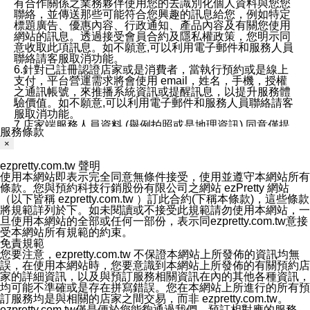
有合作關係之業務夥伴使用您的去識別化個人資料與您您
聯絡，並傳送那些可能符合您興趣的訊息給您，例如特定
標題廣告、優惠內容、行政通知、產品內容及有關您使用
網站的訊息。透過接受會員合約及隱私權政策，您明示同
意收取此項訊息。如不願意,可以利用電子郵件和服務人員
聯絡請客服取消功能。
6.針對已註冊認證店家或是消費者，當執行預約或是線上
支付，平台營運需求將會使用 email，姓名，手機，授權
之通訊帳號，來推播系統資訊或提醒訊息，以提升服務體
驗價值。如不願意,可以利用電子郵件和服務人員聯絡請客
服取消功能。
7.店家端服務人員資料 (舉例拍照或是地理資訊) 同意僅提
服務條款
供所屬店家管理人員可以使用消費者的作品集資料和員工
×
打卡個人圖像行為。本公司及ezPretty平台不會做任何使
用。
ezpretty.com.tw 聲明
三、本公司對您個人資料的揭露
使用本網站即表示完全同意無條件接受，使用並遵守本網站所有
1.基於現有服務平台的監管環境，預約科技保證不會揭露
條款。您與預約科技行銷股份有限公司之網站 ezPretty 網站
任何店家的營運資訊，且預約科技和店家均不能洩露消費
（以下皆稱 ezpretty.com.tw ）訂此合約(下稱本條款)，這些條款
者的個人資料。然而，在某些情況下，本公司可能會因受
將規範詳列於下。如未閱讀或不接受此規範請勿使用本網站，一
政府要求或法律規定，而被迫向政府或第三方提供資料。
旦使用本網站的全部或任何一部份，表示同ezpretty.com.tw意接
第三方也可能非法地攔截或存取傳輸的私人通訊，或會員
受本網站所有規範的約束。
可能濫用或誤用從本公司網站獲得的您的資料。因此，儘
免責規範
管本公司使用企業標準的保護措施來保護您的隱私，本公
您要注意，ezpretty.com.tw 不保證本網站上所發佈的資訊均無
司並未承諾您的個人識別資料或私人通訊將永遠保密。
誤，在使用本網站時，您要意識到本網站上所發佈的有關預約店
2.根據本公司的政策，本公司不會將涉及您的個人識別資
家的詳細資訊，以及與預訂服務相關資訊在內的其他各種資訊，
料出租或出售給第三方。
均可能不準確或是存在拼寫錯誤。您在本網站上所進行的所有預
3. 本公司、所屬集團、關係企業或與其合作行銷之第三方
訂服務均是與相關的店家之間交易，而非 ezpretty.com.tw。
業務合作公司會在您同意之情形下，始得利用您的個人資
ezpretty.com.tw僅是便於您能夠通過我們，預訂相對應的服務。