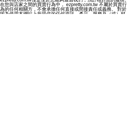
料於行銷活動資訊、商品訊息或新服務等相關行銷，且於
在您與店家之間的買賣行為中， ezpretty.com.tw 不屬於買賣行
首次行銷時，將提供您表示拒絕行銷之方式，本公司不會
為的任何相關方，不會承擔任何直接或間接責任或義務。 對於
向您索取相關費用。如您拒絕接受行銷服務或嗣後欲拒絕
因為使用本網站上所提供的任何資訊、產品、服務及（或）材
時，均可隨時通知本公司，本公司、所屬集團、關係企業
料，而產生或導致的任何損失或損害，ezpretty.com.tw 及其管
或與其合作行銷之第三方業務合作公司或第三方業務合作
理人員、員工或代表人均對此不承擔任何責任。 儘管
公司將立即停止利用您的個人資料行銷。
ezpretty.com.tw 已經盡了適當努力確保本網站上所列的服務符
四、個人資料利用之期間、地區、對象及方式如下
合合理的標準，仍不得將本網站內所列出的任何服務視為
1.期間：您同意於本公司存續期間或依法令之資料保存期
ezpretty.com.tw 推薦的服務，或是認為其代表該服務將會適用
間內，以及您的個人資料蒐集之目的消失或期限屆滿時，
於該用戶。如果該服務不適用於您，ezpretty.com.tw 將對此不
本公司得繼續保存、處理或利用您的個人資料。
承擔任何責任。
2.地區：就中華民國領域內。
網站使用者的守法義務及承諾
3.對象：本公司所屬公司(本公司)及其分公司、本公司之關
本條款構成您與 ezPretty 間之有效契約。 本條款中如有一部無
係企業、其他與本公司有業務往來或合作之機構。
效時，不影響其他條款之效力。 本條款如有未盡之處，雙方均
4.方式：以電話、簡訊、電子郵件、紙本或其他合於當時
應依誠實信用、平等互惠原則，共商解決之道。
科技之適當方式作個人資料之利用，(包括任何依法得利用
年齡和責任
之方式，但不限於使用於本網站或與外部合作之行銷)並於
你向 ezpretty.com.tw您確認您已經達到使用本網站的合法年
法令容許之範圍內，為行銷建檔、揭露、轉介或交互運用
齡。可以針對您在使用本網站時產生的任何責任，形成有約束力
予本公司及其合作對象。
的法律責任。您理解使用本網站時及他人使用您的登錄資訊使用
五、個人資料之類別
本網站時所產生的交易責任。
本聲明所指之個人資料類別如下:
網站連結
1.您提供之資料，包括您的姓名、性別、連絡方式(包括但
本網站可能包含有通往ezpretty.com.tw以外的其他方所運營網站
不限於電話、E-MAIL及地址等)、服務單位、職稱、為完
的超連結。此類超連結僅提供用於參考。此類網站不是由
成收款或付款所需之資料、IＰ位址、及其他得以直接或間
ezpretty.com.tw 控制，我們對其內容不承擔任何責任。在本網
接識別使用者身分之個人資料，及執行職務或業務之必要
站上加入通往此類網站的超連結，並非暗示我們贊同此類網站上
範圍內所需蒐集、處理及利用的個人資料。
的材料或是與其經營人之間存在任何聯繫。
2.為提升服務品質，本公司會依照所提供服務之性質，記
智慧財產權聲明
錄使用者的IP位址、以及在本公司內的瀏覽活動(例如，使
本網站上的所有資訊、內容、圖片、文字、聲音、圖像22、按
用者所使用的軟硬體、所點選的網頁)等資料，但是這些資
鈕、商標、服務標章及商品名稱均受中華民國國家法律及國際條