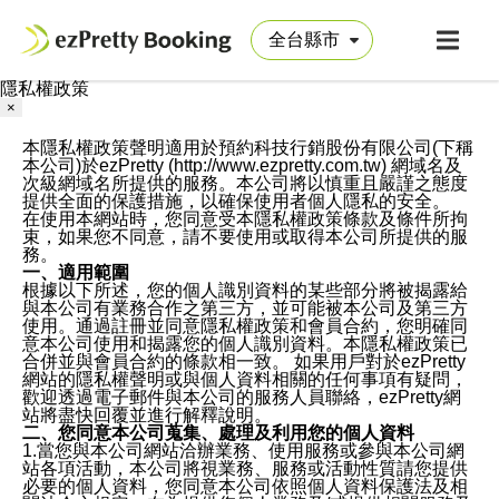
隱私權政策
×
本隱私權政策聲明適用於預約科技行銷股份有限公司(下稱
本公司)於ezPretty (http://www.ezpretty.com.tw) 網域名及
次級網域名所提供的服務。本公司將以慎重且嚴謹之態度
提供全面的保護措施，以確保使用者個人隱私的安全。
在使用本網站時，您同意受本隱私權政策條款及條件所拘
束，如果您不同意，請不要使用或取得本公司所提供的服
務。
一、適用範圍
根據以下所述，您的個人識別資料的某些部分將被揭露給
與本公司有業務合作之第三方，並可能被本公司及第三方
使用。通過註冊並同意隱私權政策和會員合約，您明確同
意本公司使用和揭露您的個人識別資料。本隱私權政策已
合併並與會員合約的條款相一致。 如果用戶對於ezPretty
網站的隱私權聲明或與個人資料相關的任何事項有疑問，
歡迎透過電子郵件與本公司的服務人員聯絡，ezPretty網
站將盡快回覆並進行解釋說明。
二、您同意本公司蒐集、處理及利用您的個人資料
1.當您與本公司網站洽辦業務、使用服務或參與本公司網
站各項活動，本公司將視業務、服務或活動性質請您提供
必要的個人資料，您同意本公司依照個人資料保護法及相