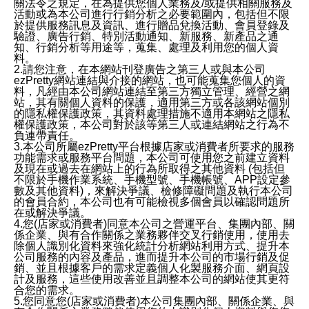
關法令之規定，在為提供您個人業務及/或提供相關服務及
活動或為本公司進行行銷分析之必要範圍內，包括但不限
於提供服務訊息及資訊、進行贈品兌換活動、會員登錄及
驗證、廣告行銷、特別活動通知、新服務、新產品之通
知、行銷分析等用途等，蒐集、處理及利用您的個人資
料。
2.請您注意，在本網站刊登廣告之第三人或與本公司
ezPretty網站連結與介接的網站，也可能蒐集您個人的資
料，凡經由本公司網站連結至第三方獨立管理、經營之網
站，其有關個人資料的保護，適用第三方或各該網站個別
的隱私權保護政策，其資料處理措施不適用本網站之隱私
權保護政策，本公司對於該等第三人或連結網站之行為不
負連帶責任。
3.本公司所屬ezPretty平台根據店家或消費者所要求的服務
功能需求或服務平台問題，本公司可使用您之前建立資料
及現在或過去在網站上的行為所取得之其他資料 (包括但
不限於手機作業系統、手機型號、手機帳號、APP設定參
數及其他資料)，來解決爭議、檢修障礙問題及執行本公司
的會員合約，本公司也有可能檢視多個會員以確認問題所
在或解決爭議。
4.您(店家或消費者)同意本公司之營運平台、集團內部、關
係企業、與有合作關係之業務夥伴交叉行銷使用，使用去
除個人識別化資料來強化統計分析網站利用方式、提升本
公司服務的內容及產品，進而提升本公司的市場行銷及促
銷、並且根據客戶的需求定義個人化製服務介面、網頁設
計及服務，這些使用改善並且調整本公司的網站使其更符
合您的需求。
5.您同意您(店家或消費者)本公司集團內部、關係企業、與