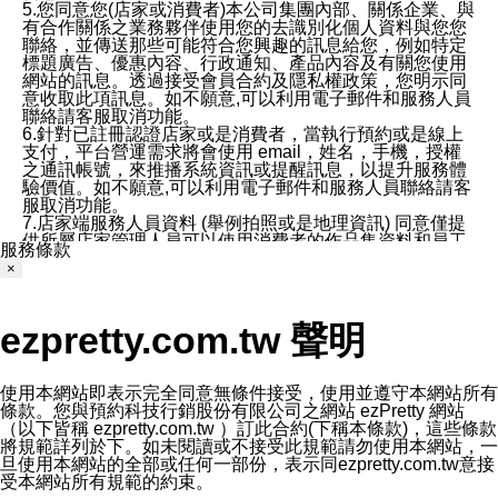
5.您同意您(店家或消費者)本公司集團內部、關係企業、與
有合作關係之業務夥伴使用您的去識別化個人資料與您您
聯絡，並傳送那些可能符合您興趣的訊息給您，例如特定
標題廣告、優惠內容、行政通知、產品內容及有關您使用
網站的訊息。透過接受會員合約及隱私權政策，您明示同
意收取此項訊息。如不願意,可以利用電子郵件和服務人員
聯絡請客服取消功能。
6.針對已註冊認證店家或是消費者，當執行預約或是線上
支付，平台營運需求將會使用 email，姓名，手機，授權
之通訊帳號，來推播系統資訊或提醒訊息，以提升服務體
驗價值。如不願意,可以利用電子郵件和服務人員聯絡請客
服取消功能。
7.店家端服務人員資料 (舉例拍照或是地理資訊) 同意僅提
供所屬店家管理人員可以使用消費者的作品集資料和員工
服務條款
打卡個人圖像行為。本公司及ezPretty平台不會做任何使
×
用。
三、本公司對您個人資料的揭露
1.基於現有服務平台的監管環境，預約科技保證不會揭露
ezpretty.com.tw 聲明
任何店家的營運資訊，且預約科技和店家均不能洩露消費
者的個人資料。然而，在某些情況下，本公司可能會因受
政府要求或法律規定，而被迫向政府或第三方提供資料。
第三方也可能非法地攔截或存取傳輸的私人通訊，或會員
使用本網站即表示完全同意無條件接受，使用並遵守本網站所有
可能濫用或誤用從本公司網站獲得的您的資料。因此，儘
條款。您與預約科技行銷股份有限公司之網站 ezPretty 網站
管本公司使用企業標準的保護措施來保護您的隱私，本公
（以下皆稱 ezpretty.com.tw ）訂此合約(下稱本條款)，這些條款
司並未承諾您的個人識別資料或私人通訊將永遠保密。
將規範詳列於下。如未閱讀或不接受此規範請勿使用本網站，一
2.根據本公司的政策，本公司不會將涉及您的個人識別資
旦使用本網站的全部或任何一部份，表示同ezpretty.com.tw意接
料出租或出售給第三方。
受本網站所有規範的約束。
3. 本公司、所屬集團、關係企業或與其合作行銷之第三方