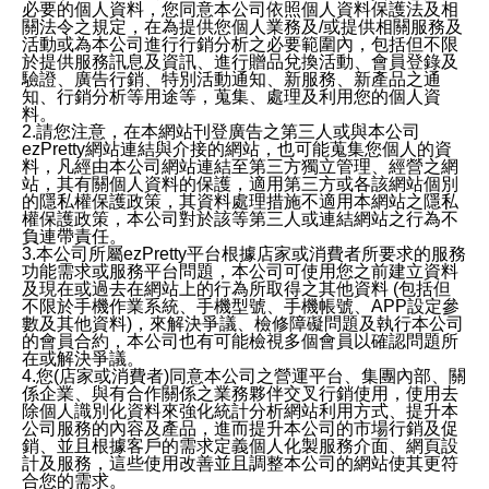
必要的個人資料，您同意本公司依照個人資料保護法及相
關法令之規定，在為提供您個人業務及/或提供相關服務及
活動或為本公司進行行銷分析之必要範圍內，包括但不限
於提供服務訊息及資訊、進行贈品兌換活動、會員登錄及
驗證、廣告行銷、特別活動通知、新服務、新產品之通
知、行銷分析等用途等，蒐集、處理及利用您的個人資
料。
2.請您注意，在本網站刊登廣告之第三人或與本公司
ezPretty網站連結與介接的網站，也可能蒐集您個人的資
料，凡經由本公司網站連結至第三方獨立管理、經營之網
站，其有關個人資料的保護，適用第三方或各該網站個別
的隱私權保護政策，其資料處理措施不適用本網站之隱私
權保護政策，本公司對於該等第三人或連結網站之行為不
負連帶責任。
3.本公司所屬ezPretty平台根據店家或消費者所要求的服務
功能需求或服務平台問題，本公司可使用您之前建立資料
及現在或過去在網站上的行為所取得之其他資料 (包括但
不限於手機作業系統、手機型號、手機帳號、APP設定參
數及其他資料)，來解決爭議、檢修障礙問題及執行本公司
的會員合約，本公司也有可能檢視多個會員以確認問題所
在或解決爭議。
4.您(店家或消費者)同意本公司之營運平台、集團內部、關
係企業、與有合作關係之業務夥伴交叉行銷使用，使用去
除個人識別化資料來強化統計分析網站利用方式、提升本
公司服務的內容及產品，進而提升本公司的市場行銷及促
銷、並且根據客戶的需求定義個人化製服務介面、網頁設
計及服務，這些使用改善並且調整本公司的網站使其更符
合您的需求。