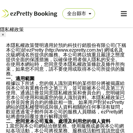
隱私權政策
×
本隱私權政策聲明適用於預約科技行銷股份有限公司(下稱
本公司)於ezPretty (http://www.ezpretty.com.tw) 網域名及
次級網域名所提供的服務。本公司將以慎重且嚴謹之態度
提供全面的保護措施，以確保使用者個人隱私的安全。
在使用本網站時，您同意受本隱私權政策條款及條件所拘
束，如果您不同意，請不要使用或取得本公司所提供的服
務。
一、適用範圍
根據以下所述，您的個人識別資料的某些部分將被揭露給
與本公司有業務合作之第三方，並可能被本公司及第三方
使用。通過註冊並同意隱私權政策和會員合約，您明確同
意本公司使用和揭露您的個人識別資料。本隱私權政策已
合併並與會員合約的條款相一致。 如果用戶對於ezPretty
網站的隱私權聲明或與個人資料相關的任何事項有疑問，
歡迎透過電子郵件與本公司的服務人員聯絡，ezPretty網
站將盡快回覆並進行解釋說明。
二、您同意本公司蒐集、處理及利用您的個人資料
1.當您與本公司網站洽辦業務、使用服務或參與本公司網
站各項活動，本公司將視業務、服務或活動性質請您提供