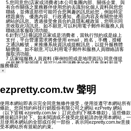
5.您同意您(店家或消費者)本公司集團內部、關係企業、與
有合作關係之業務夥伴使用您的去識別化個人資料與您您
聯絡，並傳送那些可能符合您興趣的訊息給您，例如特定
標題廣告、優惠內容、行政通知、產品內容及有關您使用
網站的訊息。透過接受會員合約及隱私權政策，您明示同
意收取此項訊息。如不願意,可以利用電子郵件和服務人員
聯絡請客服取消功能。
6.針對已註冊認證店家或是消費者，當執行預約或是線上
支付，平台營運需求將會使用 email，姓名，手機，授權
之通訊帳號，來推播系統資訊或提醒訊息，以提升服務體
驗價值。如不願意,可以利用電子郵件和服務人員聯絡請客
服取消功能。
7.店家端服務人員資料 (舉例拍照或是地理資訊) 同意僅提
供所屬店家管理人員可以使用消費者的作品集資料和員工
服務條款
打卡個人圖像行為。本公司及ezPretty平台不會做任何使
×
用。
三、本公司對您個人資料的揭露
1.基於現有服務平台的監管環境，預約科技保證不會揭露
ezpretty.com.tw 聲明
任何店家的營運資訊，且預約科技和店家均不能洩露消費
者的個人資料。然而，在某些情況下，本公司可能會因受
政府要求或法律規定，而被迫向政府或第三方提供資料。
第三方也可能非法地攔截或存取傳輸的私人通訊，或會員
使用本網站即表示完全同意無條件接受，使用並遵守本網站所有
可能濫用或誤用從本公司網站獲得的您的資料。因此，儘
條款。您與預約科技行銷股份有限公司之網站 ezPretty 網站
管本公司使用企業標準的保護措施來保護您的隱私，本公
（以下皆稱 ezpretty.com.tw ）訂此合約(下稱本條款)，這些條款
司並未承諾您的個人識別資料或私人通訊將永遠保密。
將規範詳列於下。如未閱讀或不接受此規範請勿使用本網站，一
2.根據本公司的政策，本公司不會將涉及您的個人識別資
旦使用本網站的全部或任何一部份，表示同ezpretty.com.tw意接
料出租或出售給第三方。
受本網站所有規範的約束。
3. 本公司、所屬集團、關係企業或與其合作行銷之第三方