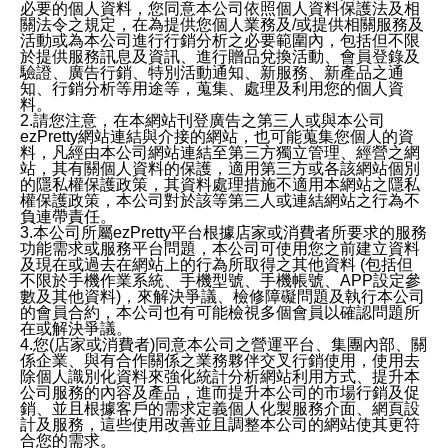
必要的個人資料，您同意本公司依照個人資料保護法及相
關法令之規定，在為提供您個人業務及/或提供相關服務及
活動或為本公司進行行銷分析之必要範圍內，包括但不限
於提供服務訊息及資訊、進行贈品兌換活動、會員登錄及
驗證、廣告行銷、特別活動通知、新服務、新產品之通
知、行銷分析等用途等，蒐集、處理及利用您的個人資
料。
2.請您注意，在本網站刊登廣告之第三人或與本公司
ezPretty網站連結與介接的網站，也可能蒐集您個人的資
料，凡經由本公司網站連結至第三方獨立管理、經營之網
站，其有關個人資料的保護，適用第三方或各該網站個別
的隱私權保護政策，其資料處理措施不適用本網站之隱私
權保護政策，本公司對於該等第三人或連結網站之行為不
負連帶責任。
3.本公司所屬ezPretty平台根據店家或消費者所要求的服務
功能需求或服務平台問題，本公司可使用您之前建立資料
及現在或過去在網站上的行為所取得之其他資料 (包括但
不限於手機作業系統、手機型號、手機帳號、APP設定參
數及其他資料)，來解決爭議、檢修障礙問題及執行本公司
的會員合約，本公司也有可能檢視多個會員以確認問題所
在或解決爭議。
4.您(店家或消費者)同意本公司之營運平台、集團內部、關
係企業、與有合作關係之業務夥伴交叉行銷使用，使用去
除個人識別化資料來強化統計分析網站利用方式、提升本
公司服務的內容及產品，進而提升本公司的市場行銷及促
銷、並且根據客戶的需求定義個人化製服務介面、網頁設
計及服務，這些使用改善並且調整本公司的網站使其更符
合您的需求。