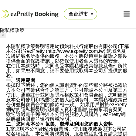
隱私權政策
×
本隱私權政策聲明適用於預約科技行銷股份有限公司(下稱
本公司)於ezPretty (http://www.ezpretty.com.tw) 網域名及
次級網域名所提供的服務。本公司將以慎重且嚴謹之態度
提供全面的保護措施，以確保使用者個人隱私的安全。
在使用本網站時，您同意受本隱私權政策條款及條件所拘
束，如果您不同意，請不要使用或取得本公司所提供的服
務。
一、適用範圍
根據以下所述，您的個人識別資料的某些部分將被揭露給
與本公司有業務合作之第三方，並可能被本公司及第三方
使用。通過註冊並同意隱私權政策和會員合約，您明確同
意本公司使用和揭露您的個人識別資料。本隱私權政策已
合併並與會員合約的條款相一致。 如果用戶對於ezPretty
網站的隱私權聲明或與個人資料相關的任何事項有疑問，
歡迎透過電子郵件與本公司的服務人員聯絡，ezPretty網
站將盡快回覆並進行解釋說明。
二、您同意本公司蒐集、處理及利用您的個人資料
1.當您與本公司網站洽辦業務、使用服務或參與本公司網
站各項活動，本公司將視業務、服務或活動性質請您提供