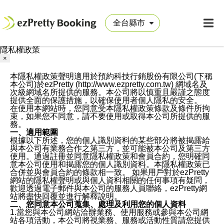
隱私權政策
×
本隱私權政策聲明適用於預約科技行銷股份有限公司(下稱
本公司)於ezPretty (http://www.ezpretty.com.tw) 網域名及
次級網域名所提供的服務。本公司將以慎重且嚴謹之態度
提供全面的保護措施，以確保使用者個人隱私的安全。
在使用本網站時，您同意受本隱私權政策條款及條件所拘
束，如果您不同意，請不要使用或取得本公司所提供的服
務。
一、適用範圍
根據以下所述，您的個人識別資料的某些部分將被揭露給
與本公司有業務合作之第三方，並可能被本公司及第三方
使用。通過註冊並同意隱私權政策和會員合約，您明確同
意本公司使用和揭露您的個人識別資料。本隱私權政策已
合併並與會員合約的條款相一致。 如果用戶對於ezPretty
網站的隱私權聲明或與個人資料相關的任何事項有疑問，
歡迎透過電子郵件與本公司的服務人員聯絡，ezPretty網
站將盡快回覆並進行解釋說明。
二、您同意本公司蒐集、處理及利用您的個人資料
1.當您與本公司網站洽辦業務、使用服務或參與本公司網
站各項活動，本公司將視業務、服務或活動性質請您提供