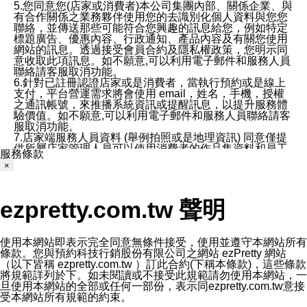
5.您同意您(店家或消費者)本公司集團內部、關係企業、與
有合作關係之業務夥伴使用您的去識別化個人資料與您您
聯絡，並傳送那些可能符合您興趣的訊息給您，例如特定
標題廣告、優惠內容、行政通知、產品內容及有關您使用
網站的訊息。透過接受會員合約及隱私權政策，您明示同
意收取此項訊息。如不願意,可以利用電子郵件和服務人員
聯絡請客服取消功能。
6.針對已註冊認證店家或是消費者，當執行預約或是線上
支付，平台營運需求將會使用 email，姓名，手機，授權
之通訊帳號，來推播系統資訊或提醒訊息，以提升服務體
驗價值。如不願意,可以利用電子郵件和服務人員聯絡請客
服取消功能。
7.店家端服務人員資料 (舉例拍照或是地理資訊) 同意僅提
供所屬店家管理人員可以使用消費者的作品集資料和員工
服務條款
打卡個人圖像行為。本公司及ezPretty平台不會做任何使
×
用。
三、本公司對您個人資料的揭露
1.基於現有服務平台的監管環境，預約科技保證不會揭露
ezpretty.com.tw 聲明
任何店家的營運資訊，且預約科技和店家均不能洩露消費
者的個人資料。然而，在某些情況下，本公司可能會因受
政府要求或法律規定，而被迫向政府或第三方提供資料。
第三方也可能非法地攔截或存取傳輸的私人通訊，或會員
使用本網站即表示完全同意無條件接受，使用並遵守本網站所有
可能濫用或誤用從本公司網站獲得的您的資料。因此，儘
條款。您與預約科技行銷股份有限公司之網站 ezPretty 網站
管本公司使用企業標準的保護措施來保護您的隱私，本公
（以下皆稱 ezpretty.com.tw ）訂此合約(下稱本條款)，這些條款
司並未承諾您的個人識別資料或私人通訊將永遠保密。
將規範詳列於下。如未閱讀或不接受此規範請勿使用本網站，一
2.根據本公司的政策，本公司不會將涉及您的個人識別資
旦使用本網站的全部或任何一部份，表示同ezpretty.com.tw意接
料出租或出售給第三方。
受本網站所有規範的約束。
3. 本公司、所屬集團、關係企業或與其合作行銷之第三方