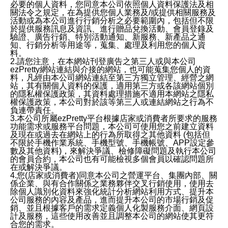
必要的個人資料，您同意本公司依照個人資料保護法及相
關法令之規定，在為提供您個人業務及/或提供相關服務及
活動或為本公司進行行銷分析之必要範圍內，包括但不限
於提供服務訊息及資訊、進行贈品兌換活動、會員登錄及
驗證、廣告行銷、特別活動通知、新服務、新產品之通
知、行銷分析等用途等，蒐集、處理及利用您的個人資
料。
2.請您注意，在本網站刊登廣告之第三人或與本公司
ezPretty網站連結與介接的網站，也可能蒐集您個人的資
料，凡經由本公司網站連結至第三方獨立管理、經營之網
站，其有關個人資料的保護，適用第三方或各該網站個別
的隱私權保護政策，其資料處理措施不適用本網站之隱私
權保護政策，本公司對於該等第三人或連結網站之行為不
負連帶責任。
3.本公司所屬ezPretty平台根據店家或消費者所要求的服務
功能需求或服務平台問題，本公司可使用您之前建立資料
及現在或過去在網站上的行為所取得之其他資料 (包括但
不限於手機作業系統、手機型號、手機帳號、APP設定參
數及其他資料)，來解決爭議、檢修障礙問題及執行本公司
的會員合約，本公司也有可能檢視多個會員以確認問題所
在或解決爭議。
4.您(店家或消費者)同意本公司之營運平台、集團內部、關
係企業、與有合作關係之業務夥伴交叉行銷使用，使用去
除個人識別化資料來強化統計分析網站利用方式、提升本
公司服務的內容及產品，進而提升本公司的市場行銷及促
銷、並且根據客戶的需求定義個人化製服務介面、網頁設
計及服務，這些使用改善並且調整本公司的網站使其更符
合您的需求。