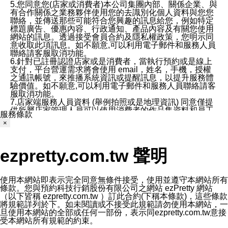
5.您同意您(店家或消費者)本公司集團內部、關係企業、與
有合作關係之業務夥伴使用您的去識別化個人資料與您您
聯絡，並傳送那些可能符合您興趣的訊息給您，例如特定
標題廣告、優惠內容、行政通知、產品內容及有關您使用
網站的訊息。透過接受會員合約及隱私權政策，您明示同
意收取此項訊息。如不願意,可以利用電子郵件和服務人員
聯絡請客服取消功能。
6.針對已註冊認證店家或是消費者，當執行預約或是線上
支付，平台營運需求將會使用 email，姓名，手機，授權
之通訊帳號，來推播系統資訊或提醒訊息，以提升服務體
驗價值。如不願意,可以利用電子郵件和服務人員聯絡請客
服取消功能。
7.店家端服務人員資料 (舉例拍照或是地理資訊) 同意僅提
供所屬店家管理人員可以使用消費者的作品集資料和員工
服務條款
打卡個人圖像行為。本公司及ezPretty平台不會做任何使
×
用。
三、本公司對您個人資料的揭露
1.基於現有服務平台的監管環境，預約科技保證不會揭露
ezpretty.com.tw 聲明
任何店家的營運資訊，且預約科技和店家均不能洩露消費
者的個人資料。然而，在某些情況下，本公司可能會因受
政府要求或法律規定，而被迫向政府或第三方提供資料。
第三方也可能非法地攔截或存取傳輸的私人通訊，或會員
使用本網站即表示完全同意無條件接受，使用並遵守本網站所有
可能濫用或誤用從本公司網站獲得的您的資料。因此，儘
條款。您與預約科技行銷股份有限公司之網站 ezPretty 網站
管本公司使用企業標準的保護措施來保護您的隱私，本公
（以下皆稱 ezpretty.com.tw ）訂此合約(下稱本條款)，這些條款
司並未承諾您的個人識別資料或私人通訊將永遠保密。
將規範詳列於下。如未閱讀或不接受此規範請勿使用本網站，一
2.根據本公司的政策，本公司不會將涉及您的個人識別資
旦使用本網站的全部或任何一部份，表示同ezpretty.com.tw意接
料出租或出售給第三方。
受本網站所有規範的約束。
3. 本公司、所屬集團、關係企業或與其合作行銷之第三方