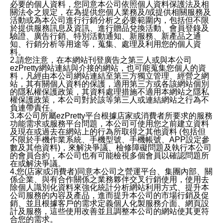
必要的個人資料，您同意本公司依照個人資料保護法及相
關法令之規定，在為提供您個人業務及/或提供相關服務及
活動或為本公司進行行銷分析之必要範圍內，包括但不限
於提供服務訊息及資訊、進行贈品兌換活動、會員登錄及
驗證、廣告行銷、特別活動通知、新服務、新產品之通
知、行銷分析等用途等，蒐集、處理及利用您的個人資
料。
2.請您注意，在本網站刊登廣告之第三人或與本公司
ezPretty網站連結與介接的網站，也可能蒐集您個人的資
料，凡經由本公司網站連結至第三方獨立管理、經營之網
站，其有關個人資料的保護，適用第三方或各該網站個別
的隱私權保護政策，其資料處理措施不適用本網站之隱私
權保護政策，本公司對於該等第三人或連結網站之行為不
負連帶責任。
3.本公司所屬ezPretty平台根據店家或消費者所要求的服務
功能需求或服務平台問題，本公司可使用您之前建立資料
及現在或過去在網站上的行為所取得之其他資料 (包括但
不限於手機作業系統、手機型號、手機帳號、APP設定參
數及其他資料)，來解決爭議、檢修障礙問題及執行本公司
的會員合約，本公司也有可能檢視多個會員以確認問題所
在或解決爭議。
4.您(店家或消費者)同意本公司之營運平台、集團內部、關
係企業、與有合作關係之業務夥伴交叉行銷使用，使用去
除個人識別化資料來強化統計分析網站利用方式、提升本
公司服務的內容及產品，進而提升本公司的市場行銷及促
銷、並且根據客戶的需求定義個人化製服務介面、網頁設
計及服務，這些使用改善並且調整本公司的網站使其更符
合您的需求。