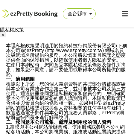
隱私權政策
×
本隱私權政策聲明適用於預約科技行銷股份有限公司(下稱
本公司)於ezPretty (http://www.ezpretty.com.tw) 網域名及
次級網域名所提供的服務。本公司將以慎重且嚴謹之態度
提供全面的保護措施，以確保使用者個人隱私的安全。
在使用本網站時，您同意受本隱私權政策條款及條件所拘
束，如果您不同意，請不要使用或取得本公司所提供的服
務。
一、適用範圍
根據以下所述，您的個人識別資料的某些部分將被揭露給
與本公司有業務合作之第三方，並可能被本公司及第三方
使用。通過註冊並同意隱私權政策和會員合約，您明確同
意本公司使用和揭露您的個人識別資料。本隱私權政策已
合併並與會員合約的條款相一致。 如果用戶對於ezPretty
網站的隱私權聲明或與個人資料相關的任何事項有疑問，
歡迎透過電子郵件與本公司的服務人員聯絡，ezPretty網
站將盡快回覆並進行解釋說明。
二、您同意本公司蒐集、處理及利用您的個人資料
1.當您與本公司網站洽辦業務、使用服務或參與本公司網
站各項活動，本公司將視業務、服務或活動性質請您提供