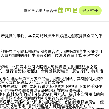
關於潮流串
店家合作
登入/註冊
域名及次級網域名所提供的服務。本公司將以慎重且嚴謹之態度提供全面的保
過註冊並同意隱私權政策和會員合約，您明確同意本公司使用
與個人資料相關的任何事項有疑問，歡迎透過電子郵件與本公司
人資料，您同意本公司依照個人資料保護法及相關法令之規
訊、進行贈品兌換活動、會員登錄及驗證、廣告行銷、特別活
本公司網站連結至第三方獨立管理、經營之網站，其有關個人資料
第三人或連結網站之行為不負連帶責任。
或過去在網站上的行為所取得之其他資料 (包括但不限於手機作
也有可能檢視多個會員以確認問題所在或解決爭議。
識別化資料來強化統計分析網站利用方式、提升本公司服務的內
善並且調整本公司的網站使其更符合您的需求。
並傳送那些可能符合您興趣的訊息給您，例如特定標題廣告、優
意,可以利用電子郵件和服務人員聯絡請客服取消功能。