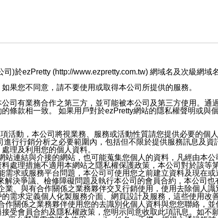
retty (http://www.ezpretty.com.tw) 網
，如果您不同意，請不要使用或取得本公司所提供的服務。
本公司有業務合作之第三方，並可能被本公司及第三方使用。通
條款相一致。 如果用戶對於ezPretty網站的隱私權聲明或
各項活動，本公司將視業務、服務或活動性質請您提供必要的個
公司進行行銷分析之必要範圍內，包括但不限於提供服務訊息及資
、處理及利用您的個人資料。
etty網站連結與介接的網站，也可能蒐集您個人的資料，凡經由
資料處理措施不適用本網站之隱私權保護政策，本公司對於該等
服務功能需求或服務平台問題，本公司可使用您之前建立資料及現在
，來解決爭議、檢修障礙問題及執行本公司的會員合約，本公司
關係企業、與有合作關係之業務夥伴交叉行銷使用，使用去除個人
戶的需求定義個人化製服務介面、網頁設計及服務，這些使用改
與有合作關係之業務夥伴使用您的去識別化個人資料與您您聯絡，
接受會員合約及隱私權政策，您明示同意收取此項訊息。如不願