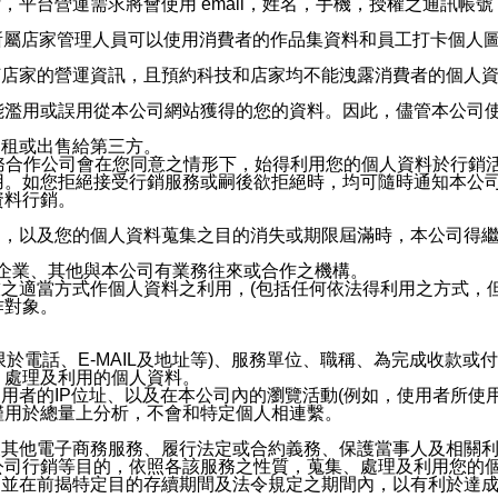
，平台營運需求將會使用 email，姓名，手機，授權之通訊
供所屬店家管理人員可以使用消費者的作品集資料和員工打卡個人圖像
何店家的營運資訊，且預約科技和店家均不能洩露消費者的個人
能濫用或誤用從本公司網站獲得的您的資料。因此，儘管本公司
出租或出售給第三方。
業務合作公司會在您同意之情形下，始得利用您的個人資料於行銷
用。如您拒絕接受行銷服務或嗣後欲拒絕時，均可隨時通知本公
資料行銷。
內，以及您的個人資料蒐集之目的消失或期限屆滿時，本公司得
係企業、其他與本公司有業務往來或合作之機構。
技之適當方式作個人資料之利用，(包括任何依法得利用之方式，
作對象。
限於電話、E-MAIL及地址等)、服務單位、職稱、為完成收款
、處理及利用的個人資料。
使用者的IP位址、以及在本公司內的瀏覽活動(例如，使用者所使
僅用於總量上分析，不會和特定個人相連繫。
及其他電子商務服務、履行法定或合約義務、保護當事人及相關
公司行銷等目的，依照各該服務之性質，蒐集、處理及利用您的
，並在前揭特定目的存續期間及法令規定之期間內，以有利於達成