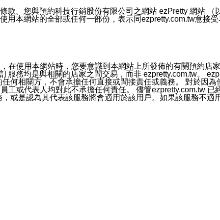
號碼比對相符。
息。
預約科技行銷股份有限公司之網站 ezPretty 網站 （以下皆稱 
網站的全部或任何一部份，表示同ezpretty.com.tw意
的資訊均無誤，在使用本網站時，您要意識到本網站上所發佈的有關預
官方帳號或認證官方帳號的通知型訊息。
相關的店家之間交易，而非 ezpretty.com.tw。 ezpr
屬於買賣行為的任何相關方，不會承擔任何直接或間接責任或義務。 
人員、員工或代表人均對此不承擔任何責任。 儘管ezpretty.co
薦的服務，或是認為其代表該服務將會適用於該用戶。如果該服務不適用於您，
有一部無效時，不影響其他條款之效力。 本條款如有未盡之處，雙方
的合法年齡。可以針對您在使用本網站時產生的任何責任，形成有約束