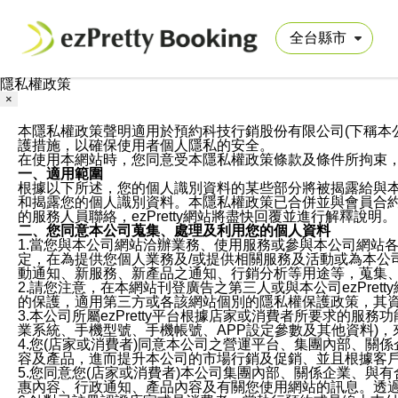
隱私權政策
×
本隱私權政策聲明適用於預約科技行銷股份有限公司(下稱本公司)於ezP
護措施，以確保使用者個人隱私的安全。
在使用本網站時，您同意受本隱私權政策條款及條件所拘束
一、適用範圍
根據以下所述，您的個人識別資料的某些部分將被揭露給與
和揭露您的個人識別資料。本隱私權政策已合併並與會員合約的
的服務人員聯絡，ezPretty網站將盡快回覆並進行解釋說明。
二、您同意本公司蒐集、處理及利用您的個人資料
1.當您與本公司網站洽辦業務、使用服務或參與本公司網站
定，在為提供您個人業務及/或提供相關服務及活動或為本
動通知、新服務、新產品之通知、行銷分析等用途等，蒐集
2.請您注意，在本網站刊登廣告之第三人或與本公司ezPr
的保護，適用第三方或各該網站個別的隱私權保護政策，其
3.本公司所屬ezPretty平台根據店家或消費者所要求的
業系統、手機型號、手機帳號、APP設定參數及其他資料)
4.您(店家或消費者)同意本公司之營運平台、集團內部、
容及產品，進而提升本公司的市場行銷及促銷、並且根據客
5.您同意您(店家或消費者)本公司集團內部、關係企業、
惠內容、行政通知、產品內容及有關您使用網站的訊息。透過