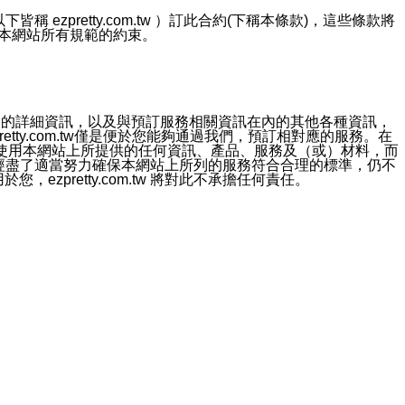
ezpretty.com.tw ）訂此合約(下稱本條款)，這些條款將
接受本網站所有規範的約束。
約店家的詳細資訊，以及與預訂服務相關資訊在內的其他各種資訊，
etty.com.tw僅是便於您能夠通過我們，預訂相對應的服務。在
對於因為使用本網站上所提供的任何資訊、產品、服務及（或）材料，而
m.tw 已經盡了適當努力確保本網站上所列的服務符合合理的標準，仍不
ezpretty.com.tw 將對此不承擔任何責任。
均應依誠實信用、平等互惠原則，共商解決之道。
力的法律責任。您理解使用本網站時及他人使用您的登錄資訊使用本