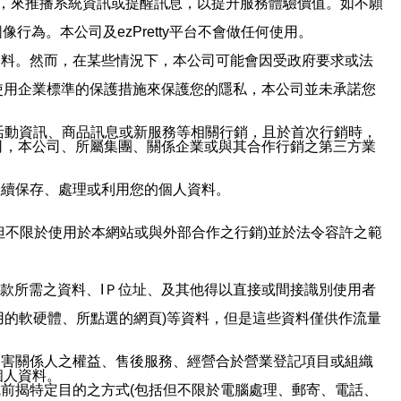
帳號，來推播系統資訊或提醒訊息，以提升服務體驗價值。如不願
行為。本公司及ezPretty平台不會做任何使用。
資料。然而，在某些情況下，本公司可能會因受政府要求或法
使用企業標準的保護措施來保護您的隱私，本公司並未承諾您
活動資訊、商品訊息或新服務等相關行銷，且於首次行銷時，
司，本公司、所屬集團、關係企業或與其合作行銷之第三方業
繼續保存、處理或利用您的個人資料。
但不限於使用於本網站或與外部合作之行銷)並於法令容許之範
或付款所需之資料、IＰ位址、及其他得以直接或間接識別使用者
用的軟硬體、所點選的網頁)等資料，但是這些資料僅供作流量
利害關係人之權益、售後服務、經營合於營業登記項目或組織
個人資料。
前揭特定目的之方式(包括但不限於電腦處理、郵寄、電話、