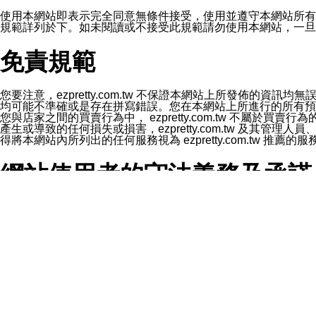
1.LINE 帳號設定的電話號碼與本公司/本服務所傳來的電話
2.該 LINE 帳號已在 LINE APP 設定中，同意接收通知型訊
使用本網站即表示完全同意無條件接受，使用並遵守本網站所有條款。您與
3.LINE 帳號未封鎖傳送訊息之 LINE 官方帳號。
規範詳列於下。如未閱讀或不接受此規範請勿使用本網站，一旦使用本
欲變更通知型訊息的設定，操作如下：
1.點選「主頁」＞「設定」
免責規範
2.點選「隱私設定」
3.點選「提供使用資料」
4.點選「LINE通知型訊息」
5.開關「接收LINE通知型訊息」
您要注意，ezpretty.com.tw 不保證本網站上所發佈
❗️關閉「接收通知型訊息」後，將不會接收到來自任何企業
均可能不準確或是存在拼寫錯誤。您在本網站上所進行的所有預訂服務均是與
您與店家之間的買賣行為中， ezpretty.com.tw 不
產生或導致的任何損失或損害，ezpretty.com.tw 及其管理
得將本網站內所列出的任何服務視為 ezpretty.com.tw 推
網站使用者的守法義務及承諾
本條款構成您與 ezPretty 間之有效契約。 本條款中如
年齡和責任
你向 ezpretty.com.tw您確認您已經達到使用本網站
網站時所產生的交易責任。