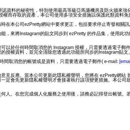
。
您個人辨認資料的秘密性，特別使用最高等級亞馬遜機房及防火牆來
失及未經授權而存取的資產，本公司使用多項安全措施以保護此類資料
在本公司ezPretty網站中要求更正，包括要求停止寄發相關
步功能，來將Instagram的貼文同步到 ezPretty 的作品集，使
步功能，您可以於任何時間取消您的 Instagram 授權，只需要
授權資料，並完全清除您透過此功能所同步的Instagram貼文
時間取消您的帳號或是資料，只需要透過電子郵件( e-mail:
[emai
應。當本公司更新此隱私權聲明，您將在 ezPretty網站 首頁
定會先更新隱私權聲明才會接著執行該項變更措施。本公司鼓勵您定
任何人。在您完成個人化服務之使用後，請務必記得登出帳號。
區。
並傳送或宣傳本網站各項服務之資料或電子郵件供您參考。您能
入本公司/本服務好友，您仍可接收到通知型訊息。
限，以廣告或其他目的的訊息皆不會被傳送。滿足以下三個條件