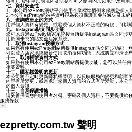
傳真)，於中華民國境內及法令許可之範圍內加以處理及利用
七、資料安全性
1、本公司ezPretty網站平台使用企業標準慣例來保護
2.本公司ezPretty網站將資料視為必須保護其免於滅
八、查詢或更正的方式
用戶個人資料有變更、或發現個人資料不正確的時候，可以隨時
九、Instagram貼文同步功能
您可以透過ezPretty店家系統後台所提供Instagram貼文同
用於同步您的貼文至店家系統。
十、取消Instagram授權方式
如果您有使用ezPretty網站所提供Instagram貼文同
可以登入店家系統後台使用取消授權功能，系統將立即清除您的
十一、取消帳號資料方式
如果您有使用本公司ezPretty網站所提供功能，您可以於任何
相關資料。
十二、隱私權聲明的更新
本公司將不定時更新隱私權聲明，以反映服務的變更和顧客的意見反
內容有所變更，或是處理您個人資訊的方式有所變動，本公司一
的個人資訊。
十三、自我保護措施
請妥善保管您的使用者名稱、密碼及個人資料，不要提供給
窗，以防止他人讀取您的個人資料、信件或進入所機關管理
服務條款
十四、傳送宣傳本站資訊或電子郵件之政策
×
您同意本公司網站，透過您所提供的郵件地址與您取得聯絡
停止接收這些資料或電子郵件。
十五、訊息通知
ezpretty.com.tw 聲明
本公司/本服務將以通知型訊息傳送重要訊息給您。即使未加
本公司/本服務傳送之通知型訊息以對您有效且重要的訊息為