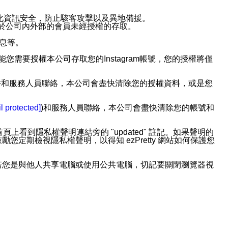
強化資訊安全，防止駭客攻擊以及異地備援。
免於公司內外部的會員未經授權的存取。
訊息等。
用此功能您需要授權本公司存取您的Instagram帳號，您的授權將僅
透過電子郵件和服務人員聯絡，本公司會盡快清除您的授權資料，或是您
。
l protected]
)和服務人員聯絡，本公司會盡快清除您的帳號和
上看到隱私權聲明連結旁的 "updated" 註記。如果聲明的
期檢視隱私權聲明，以得知 ezPretty 網站如何保護您
若您是與他人共享電腦或使用公共電腦，切記要關閉瀏覽器視
依照該資料或電子郵件所指示之方法、說明或功能連結，隨時
者，將可收到通知型訊息。