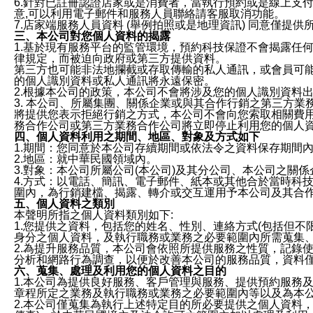
6.針對已註冊認證店家或是消費者，當執行預約或是線上支付
意,可以利用電子郵件和服務人員聯絡請客服取消功能。
7.店家端服務人員資料 (舉例拍照或是地理資訊) 同意僅提
三、本公司對您個人資料的揭露
1.基於現有服務平台的監管環境，預約科技保證不會揭露任
律規定，而被迫向政府或第三方提供資料。
第三方也可能非法地攔截或存取傳輸的私人通訊，或會員可
的個人識別資料或私人通訊將永遠保密。
2.根據本公司的政策，本公司不會將涉及您的個人識別資料
3. 本公司、所屬集團、關係企業或與其合作行銷之第三方
將提供您表示拒絕行銷之方式，本公司不會向您索取相關費
務合作公司或第三方業務合作公司將立即停止利用您的個人
四、個人資料利用之期間、地區、對象及方式如下
1.期間：您同意於本公司存續期間或依法令之資料保存期間
2.地區：就中華民國領域內。
3.對象：本公司所屬公司(本公司)及其分公司、本公司之關
4.方式：以電話、簡訊、電子郵件、紙本或其他合於當時科
圍內，為行銷建檔、揭露、轉介或交互運用予本公司及其合
五、個人資料之類別
本聲明所指之個人資料類別如下:
1.您提供之資料，包括您的姓名、性別、連絡方式(包括但不
身分之個人資料，及執行職務或業務之必要範圍內所需蒐集
2.為提升服務品質，本公司會依照所提供服務之性質，記錄
分析和網路行為調查，以便於改善本公司的服務品質，資料
六、蒐集、處理及利用您的個人資料之目的
1.本公司為提供良好服務、客戶管理與服務、提供預約服務
章程所定之業務及執行職務或業務之必要範圍內等以及為本
2.本公司僅蒐集為執行上述特定目的所必要提供之個人資料