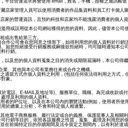
，平台營運需求將會使用 email，姓名，手機，授權之通訊
供所屬店家管理人員可以使用消費者的作品集資料和員工打卡個人圖像
何店家的營運資訊，且預約科技和店家均不能洩露消費者的個人
能濫用或誤用從本公司網站獲得的您的資料。因此，儘管本公司
出租或出售給第三方。
業務合作公司會在您同意之情形下，始得利用您的個人資料於行銷
用。如您拒絕接受行銷服務或嗣後欲拒絕時，均可隨時通知本公
資料行銷。
內，以及您的個人資料蒐集之目的消失或期限屆滿時，本公司得
係企業、其他與本公司有業務往來或合作之機構。
技之適當方式作個人資料之利用，(包括任何依法得利用之方式，
作對象。
限於電話、E-MAIL及地址等)、服務單位、職稱、為完成收款
、處理及利用的個人資料。
使用者的IP位址、以及在本公司內的瀏覽活動(例如，使用者所使
僅用於總量上分析，不會和特定個人相連繫。
及其他電子商務服務、履行法定或合約義務、保護當事人及相關
公司行銷等目的，依照各該服務之性質，蒐集、處理及利用您的
，並在前揭特定目的存續期間及法令規定之期間內，以有利於達成