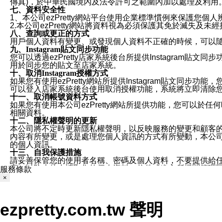
傳真)，於中華民國境內及法令許可之範圍內加以處理及利用
七、資料安全性
1、本公司ezPretty網站平台使用企業標準慣例來保護
2.本公司ezPretty網站將資料視為必須保護其免於滅
八、查詢或更正的方式
用戶個人資料有變更、或發現個人資料不正確的時候，可以隨時
九、Instagram貼文同步功能
您可以透過ezPretty店家系統後台所提供Instagram貼文同
用於同步您的貼文至店家系統。
十、取消Instagram授權方式
如果您有使用ezPretty網站所提供Instagram貼文同
可以登入店家系統後台使用取消授權功能，系統將立即清除您的
十一、取消帳號資料方式
如果您有使用本公司ezPretty網站所提供功能，您可以於任何
相關資料。
十二、隱私權聲明的更新
本公司將不定時更新隱私權聲明，以反映服務的變更和顧客的意見反
內容有所變更，或是處理您個人資訊的方式有所變動，本公司一
的個人資訊。
十三、自我保護措施
請妥善保管您的使用者名稱、密碼及個人資料，不要提供給
窗，以防止他人讀取您的個人資料、信件或進入所機關管理
服務條款
十四、傳送宣傳本站資訊或電子郵件之政策
×
您同意本公司網站，透過您所提供的郵件地址與您取得聯絡
停止接收這些資料或電子郵件。
十五、訊息通知
ezpretty.com.tw 聲明
本公司/本服務將以通知型訊息傳送重要訊息給您。即使未加
本公司/本服務傳送之通知型訊息以對您有效且重要的訊息為