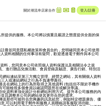
關於潮流串
店家合作
登入/註冊
域名及次級網域名所提供的服務。本公司將以慎重且嚴謹之態度提供全面的保
過註冊並同意隱私權政策和會員合約，您明確同意本公司使用
與個人資料相關的任何事項有疑問，歡迎透過電子郵件與本公司
人資料，您同意本公司依照個人資料保護法及相關法令之規
訊、進行贈品兌換活動、會員登錄及驗證、廣告行銷、特別活
本公司網站連結至第三方獨立管理、經營之網站，其有關個人資料
第三人或連結網站之行為不負連帶責任。
或過去在網站上的行為所取得之其他資料 (包括但不限於手機作
也有可能檢視多個會員以確認問題所在或解決爭議。
識別化資料來強化統計分析網站利用方式、提升本公司服務的內
善並且調整本公司的網站使其更符合您的需求。
並傳送那些可能符合您興趣的訊息給您，例如特定標題廣告、優
意,可以利用電子郵件和服務人員聯絡請客服取消功能。