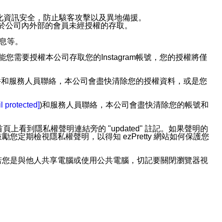
強化資訊安全，防止駭客攻擊以及異地備援。
免於公司內外部的會員未經授權的存取。
訊息等。
用此功能您需要授權本公司存取您的Instagram帳號，您的授權將僅
透過電子郵件和服務人員聯絡，本公司會盡快清除您的授權資料，或是您
。
l protected]
)和服務人員聯絡，本公司會盡快清除您的帳號和
上看到隱私權聲明連結旁的 "updated" 註記。如果聲明的
期檢視隱私權聲明，以得知 ezPretty 網站如何保護您
若您是與他人共享電腦或使用公共電腦，切記要關閉瀏覽器視
依照該資料或電子郵件所指示之方法、說明或功能連結，隨時
者，將可收到通知型訊息。