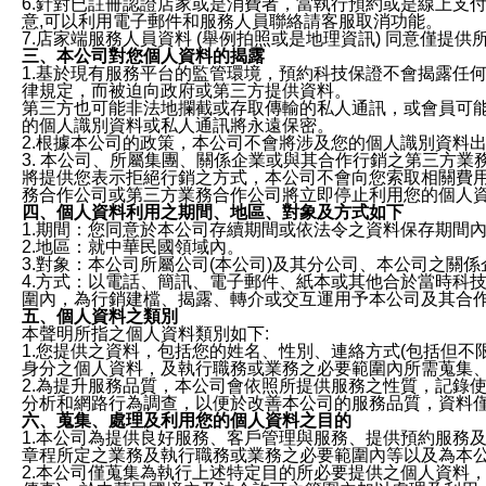
6.針對已註冊認證店家或是消費者，當執行預約或是線上支付
意,可以利用電子郵件和服務人員聯絡請客服取消功能。
7.店家端服務人員資料 (舉例拍照或是地理資訊) 同意僅提
三、本公司對您個人資料的揭露
1.基於現有服務平台的監管環境，預約科技保證不會揭露任
律規定，而被迫向政府或第三方提供資料。
第三方也可能非法地攔截或存取傳輸的私人通訊，或會員可
的個人識別資料或私人通訊將永遠保密。
2.根據本公司的政策，本公司不會將涉及您的個人識別資料
3. 本公司、所屬集團、關係企業或與其合作行銷之第三方
將提供您表示拒絕行銷之方式，本公司不會向您索取相關費
務合作公司或第三方業務合作公司將立即停止利用您的個人
四、個人資料利用之期間、地區、對象及方式如下
1.期間：您同意於本公司存續期間或依法令之資料保存期間
2.地區：就中華民國領域內。
3.對象：本公司所屬公司(本公司)及其分公司、本公司之關
4.方式：以電話、簡訊、電子郵件、紙本或其他合於當時科
圍內，為行銷建檔、揭露、轉介或交互運用予本公司及其合
五、個人資料之類別
本聲明所指之個人資料類別如下:
1.您提供之資料，包括您的姓名、性別、連絡方式(包括但不
身分之個人資料，及執行職務或業務之必要範圍內所需蒐集
2.為提升服務品質，本公司會依照所提供服務之性質，記錄
分析和網路行為調查，以便於改善本公司的服務品質，資料
六、蒐集、處理及利用您的個人資料之目的
1.本公司為提供良好服務、客戶管理與服務、提供預約服務
章程所定之業務及執行職務或業務之必要範圍內等以及為本
2.本公司僅蒐集為執行上述特定目的所必要提供之個人資料