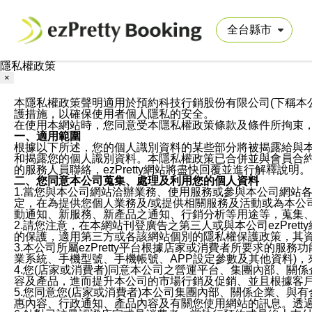
隱私權政策
×
本隱私權政策聲明適用於預約科技行銷股份有限公司(下稱本公司)於ezP
護措施，以確保使用者個人隱私的安全。
在使用本網站時，您同意受本隱私權政策條款及條件所拘束
一、適用範圍
根據以下所述，您的個人識別資料的某些部分將被揭露給與
和揭露您的個人識別資料。本隱私權政策已合併並與會員合約的
的服務人員聯絡，ezPretty網站將盡快回覆並進行解釋說明。
二、您同意本公司蒐集、處理及利用您的個人資料
1.當您與本公司網站洽辦業務、使用服務或參與本公司網站
定，在為提供您個人業務及/或提供相關服務及活動或為本
動通知、新服務、新產品之通知、行銷分析等用途等，蒐集
2.請您注意，在本網站刊登廣告之第三人或與本公司ezPr
的保護，適用第三方或各該網站個別的隱私權保護政策，其
3.本公司所屬ezPretty平台根據店家或消費者所要求的
業系統、手機型號、手機帳號、APP設定參數及其他資料)
4.您(店家或消費者)同意本公司之營運平台、集團內部、
容及產品，進而提升本公司的市場行銷及促銷、並且根據客
5.您同意您(店家或消費者)本公司集團內部、關係企業、
惠內容、行政通知、產品內容及有關您使用網站的訊息。透過