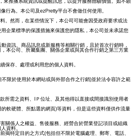
帳號，來推播系統資訊或提醒訊息，以提升服務體驗價值。如不願
行為。本公司及ezPretty平台不會做任何使用。
資料。然而，在某些情況下，本公司可能會因受政府要求或法
使用企業標準的保護措施來保護您的隱私，本公司並未承諾您
活動資訊、商品訊息或新服務等相關行銷，且於首次行銷時，
司，本公司、所屬集團、關係企業或與其合作行銷之第三方業
繼續保存、處理或利用您的個人資料。
但不限於使用於本網站或與外部合作之行銷)並於法令容許之範
或付款所需之資料、IＰ位址、及其他得以直接或間接識別使用者
用的軟硬體、所點選的網頁)等資料，但是這些資料僅供作流量
利害關係人之權益、售後服務、經營合於營業登記項目或組織
個人資料。
前揭特定目的之方式(包括但不限於電腦處理、郵寄、電話、