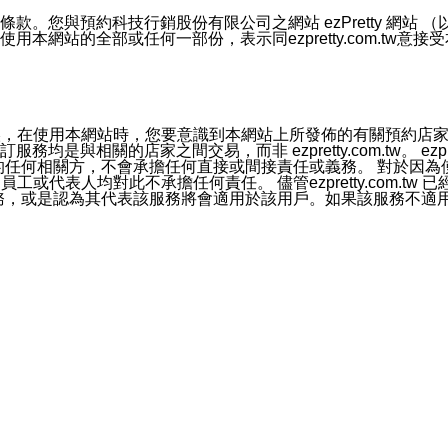
號碼比對相符。
息。
預約科技行銷股份有限公司之網站 ezPretty 網站 （以下皆稱 
網站的全部或任何一部份，表示同ezpretty.com.tw意
的資訊均無誤，在使用本網站時，您要意識到本網站上所發佈的有關預
官方帳號或認證官方帳號的通知型訊息。
相關的店家之間交易，而非 ezpretty.com.tw。 ezpr
屬於買賣行為的任何相關方，不會承擔任何直接或間接責任或義務。 
人員、員工或代表人均對此不承擔任何責任。 儘管ezpretty.co
薦的服務，或是認為其代表該服務將會適用於該用戶。如果該服務不適用於您，
有一部無效時，不影響其他條款之效力。 本條款如有未盡之處，雙方
的合法年齡。可以針對您在使用本網站時產生的任何責任，形成有約束