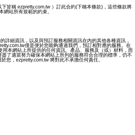
ezpretty.com.tw ）訂此合約(下稱本條款)，這些條款將
接受本網站所有規範的約束。
約店家的詳細資訊，以及與預訂服務相關資訊在內的其他各種資訊，
etty.com.tw僅是便於您能夠通過我們，預訂相對應的服務。在
對於因為使用本網站上所提供的任何資訊、產品、服務及（或）材料，而
m.tw 已經盡了適當努力確保本網站上所列的服務符合合理的標準，仍不
ezpretty.com.tw 將對此不承擔任何責任。
均應依誠實信用、平等互惠原則，共商解決之道。
力的法律責任。您理解使用本網站時及他人使用您的登錄資訊使用本