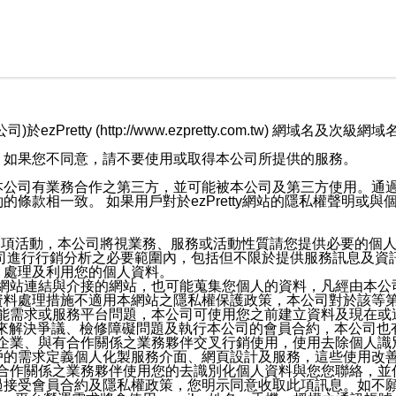
retty (http://www.ezpretty.com.tw) 網
，如果您不同意，請不要使用或取得本公司所提供的服務。
本公司有業務合作之第三方，並可能被本公司及第三方使用。通
條款相一致。 如果用戶對於ezPretty網站的隱私權聲明或
各項活動，本公司將視業務、服務或活動性質請您提供必要的個
公司進行行銷分析之必要範圍內，包括但不限於提供服務訊息及資
、處理及利用您的個人資料。
etty網站連結與介接的網站，也可能蒐集您個人的資料，凡經由
資料處理措施不適用本網站之隱私權保護政策，本公司對於該等
服務功能需求或服務平台問題，本公司可使用您之前建立資料及現在
，來解決爭議、檢修障礙問題及執行本公司的會員合約，本公司
關係企業、與有合作關係之業務夥伴交叉行銷使用，使用去除個人
戶的需求定義個人化製服務介面、網頁設計及服務，這些使用改
與有合作關係之業務夥伴使用您的去識別化個人資料與您您聯絡，
接受會員合約及隱私權政策，您明示同意收取此項訊息。如不願