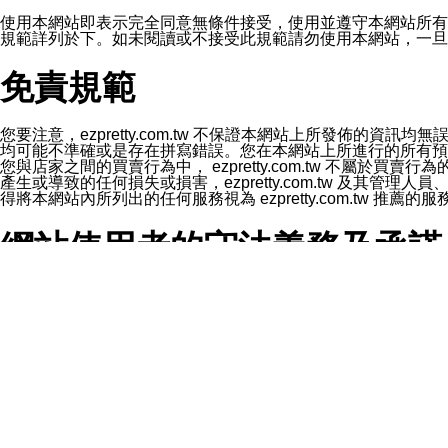
1.LINE 帳號設定的電話號碼與本公司/本服務所傳來的電話
2.該 LINE 帳號已在 LINE APP 設定中，同意接收通知型訊
使用本網站即表示完全同意無條件接受，使用並遵守本網站所有條款。您與
3.LINE 帳號未封鎖傳送訊息之 LINE 官方帳號。
規範詳列於下。如未閱讀或不接受此規範請勿使用本網站，一旦使用本
欲變更通知型訊息的設定，操作如下：
1.點選「主頁」＞「設定」
免責規範
2.點選「隱私設定」
3.點選「提供使用資料」
4.點選「LINE通知型訊息」
5.開關「接收LINE通知型訊息」
您要注意，ezpretty.com.tw 不保證本網站上所發佈
❗️關閉「接收通知型訊息」後，將不會接收到來自任何企業
均可能不準確或是存在拼寫錯誤。您在本網站上所進行的所有預訂服務均是與
您與店家之間的買賣行為中， ezpretty.com.tw 不
產生或導致的任何損失或損害，ezpretty.com.tw 及其管理
得將本網站內所列出的任何服務視為 ezpretty.com.tw 推
網站使用者的守法義務及承諾
本條款構成您與 ezPretty 間之有效契約。 本條款中如
年齡和責任
你向 ezpretty.com.tw您確認您已經達到使用本網站
網站時所產生的交易責任。