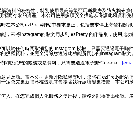
。
您個人辨認資料的秘密性，特別使用最高等級亞馬遜機房及防火牆來
失及未經授權而存取的資產，本公司使用多項安全措施以保護此類資料
在本公司ezPretty網站中要求更正，包括要求停止寄發相關
步功能，來將Instagram的貼文同步到 ezPretty 的作品集，使
步功能，您可以於任何時間取消您的 Instagram 授權，只需要
授權資料，並完全清除您透過此功能所同步的Instagram貼文
時間取消您的帳號或是資料，只需要透過電子郵件( e-mail:
[emai
應。當本公司更新此隱私權聲明，您將在 ezPretty網站 首頁
定會先更新隱私權聲明才會接著執行該項變更措施。本公司鼓勵您定
任何人。在您完成個人化服務之使用後，請務必記得登出帳號。
區。
並傳送或宣傳本網站各項服務之資料或電子郵件供您參考。您能
入本公司/本服務好友，您仍可接收到通知型訊息。
限，以廣告或其他目的的訊息皆不會被傳送。滿足以下三個條件