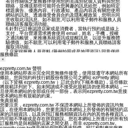
有合作關係之業務夥伴使用您的去識別化個人資料與您您
聯絡，並傳送那些可能符合您興趣的訊息給您，例如特定
標題廣告、優惠內容、行政通知、產品內容及有關您使用
網站的訊息。透過接受會員合約及隱私權政策，您明示同
意收取此項訊息。如不願意,可以利用電子郵件和服務人員
聯絡請客服取消功能。
6.針對已註冊認證店家或是消費者，當執行預約或是線上
支付，平台營運需求將會使用 email，姓名，手機，授權
之通訊帳號，來推播系統資訊或提醒訊息，以提升服務體
驗價值。如不願意,可以利用電子郵件和服務人員聯絡請客
服取消功能。
7.店家端服務人員資料 (舉例拍照或是地理資訊) 同意僅提
服務條款
供所屬店家管理人員可以使用消費者的作品集資料和員工
×
打卡個人圖像行為。本公司及ezPretty平台不會做任何使
用。
ezpretty.com.tw 聲明
三、本公司對您個人資料的揭露
使用本網站即表示完全同意無條件接受，使用並遵守本網站所有
1.基於現有服務平台的監管環境，預約科技保證不會揭露
條款。您與預約科技行銷股份有限公司之網站 ezPretty 網站
任何店家的營運資訊，且預約科技和店家均不能洩露消費
（以下皆稱 ezpretty.com.tw ）訂此合約(下稱本條款)，這些條款
者的個人資料。然而，在某些情況下，本公司可能會因受
將規範詳列於下。如未閱讀或不接受此規範請勿使用本網站，一
政府要求或法律規定，而被迫向政府或第三方提供資料。
旦使用本網站的全部或任何一部份，表示同ezpretty.com.tw意接
第三方也可能非法地攔截或存取傳輸的私人通訊，或會員
受本網站所有規範的約束。
可能濫用或誤用從本公司網站獲得的您的資料。因此，儘
免責規範
管本公司使用企業標準的保護措施來保護您的隱私，本公
您要注意，ezpretty.com.tw 不保證本網站上所發佈的資訊均無
司並未承諾您的個人識別資料或私人通訊將永遠保密。
誤，在使用本網站時，您要意識到本網站上所發佈的有關預約店
2.根據本公司的政策，本公司不會將涉及您的個人識別資
家的詳細資訊，以及與預訂服務相關資訊在內的其他各種資訊，
料出租或出售給第三方。
均可能不準確或是存在拼寫錯誤。您在本網站上所進行的所有預
3. 本公司、所屬集團、關係企業或與其合作行銷之第三方
訂服務均是與相關的店家之間交易，而非 ezpretty.com.tw。
業務合作公司會在您同意之情形下，始得利用您的個人資
ezpretty.com.tw僅是便於您能夠通過我們，預訂相對應的服務。