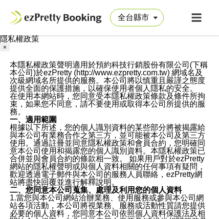
隱私權政策
×
本隱私權政策聲明適用於預約科技行銷股份有限公司(下稱
本公司)於ezPretty (http://www.ezpretty.com.tw) 網域名及
次級網域名所提供的服務。本公司將以慎重且嚴謹之態度
提供全面的保護措施，以確保使用者個人隱私的安全。
在使用本網站時，您同意受本隱私權政策條款及條件所拘
束，如果您不同意，請不要使用或取得本公司所提供的服
務。
一、適用範圍
根據以下所述，您的個人識別資料的某些部分將被揭露給
與本公司有業務合作之第三方，並可能被本公司及第三方
使用。通過註冊並同意隱私權政策和會員合約，您明確同
意本公司使用和揭露您的個人識別資料。本隱私權政策已
合併並與會員合約的條款相一致。 如果用戶對於ezPretty
網站的隱私權聲明或與個人資料相關的任何事項有疑問，
歡迎透過電子郵件與本公司的服務人員聯絡，ezPretty網
站將盡快回覆並進行解釋說明。
二、您同意本公司蒐集、處理及利用您的個人資料
1.當您與本公司網站洽辦業務、使用服務或參與本公司網
站各項活動，本公司將視業務、服務或活動性質請您提供
必要的個人資料，您同意本公司依照個人資料保護法及相