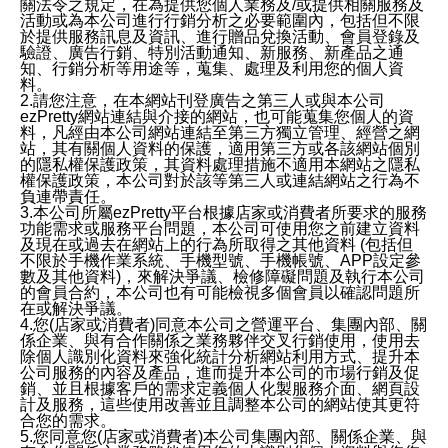
關法令之規定，在為提供您個人業務及/或提供相關服務及
活動或為本公司進行行銷分析之必要範圍內，包括但不限
於提供服務訊息及資訊、進行贈品兌換活動、會員登錄及
驗證、廣告行銷、特別活動通知、新服務、新產品之通
知、行銷分析等用途等，蒐集、處理及利用您的個人資
料。
2.請您注意，在本網站刊登廣告之第三人或與本公司
ezPretty網站連結與介接的網站，也可能蒐集您個人的資
料，凡經由本公司網站連結至第三方獨立管理、經營之網
站，其有關個人資料的保護，適用第三方或各該網站個別
的隱私權保護政策，其資料處理措施不適用本網站之隱私
權保護政策，本公司對於該等第三人或連結網站之行為不
負連帶責任。
3.本公司所屬ezPretty平台根據店家或消費者所要求的服務
功能需求或服務平台問題，本公司可使用您之前建立資料
及現在或過去在網站上的行為所取得之其他資料 (包括但
不限於手機作業系統、手機型號、手機帳號、APP設定參
數及其他資料)，來解決爭議、檢修障礙問題及執行本公司
的會員合約，本公司也有可能檢視多個會員以確認問題所
在或解決爭議。
4.您(店家或消費者)同意本公司之營運平台、集團內部、關
係企業、與有合作關係之業務夥伴交叉行銷使用，使用去
除個人識別化資料來強化統計分析網站利用方式、提升本
公司服務的內容及產品，進而提升本公司的市場行銷及促
銷、並且根據客戶的需求定義個人化製服務介面、網頁設
計及服務，這些使用改善並且調整本公司的網站使其更符
合您的需求。
5.您同意您(店家或消費者)本公司集團內部、關係企業、與