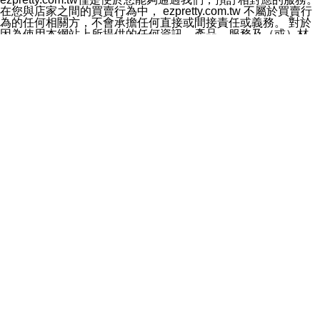
料於行銷活動資訊、商品訊息或新服務等相關行銷，且於
在您與店家之間的買賣行為中， ezpretty.com.tw 不屬於買賣行
首次行銷時，將提供您表示拒絕行銷之方式，本公司不會
為的任何相關方，不會承擔任何直接或間接責任或義務。 對於
向您索取相關費用。如您拒絕接受行銷服務或嗣後欲拒絕
因為使用本網站上所提供的任何資訊、產品、服務及（或）材
時，均可隨時通知本公司，本公司、所屬集團、關係企業
料，而產生或導致的任何損失或損害，ezpretty.com.tw 及其管
或與其合作行銷之第三方業務合作公司或第三方業務合作
理人員、員工或代表人均對此不承擔任何責任。 儘管
公司將立即停止利用您的個人資料行銷。
ezpretty.com.tw 已經盡了適當努力確保本網站上所列的服務符
四、個人資料利用之期間、地區、對象及方式如下
合合理的標準，仍不得將本網站內所列出的任何服務視為
1.期間：您同意於本公司存續期間或依法令之資料保存期
ezpretty.com.tw 推薦的服務，或是認為其代表該服務將會適用
間內，以及您的個人資料蒐集之目的消失或期限屆滿時，
於該用戶。如果該服務不適用於您，ezpretty.com.tw 將對此不
本公司得繼續保存、處理或利用您的個人資料。
承擔任何責任。
2.地區：就中華民國領域內。
網站使用者的守法義務及承諾
3.對象：本公司所屬公司(本公司)及其分公司、本公司之關
本條款構成您與 ezPretty 間之有效契約。 本條款中如有一部無
係企業、其他與本公司有業務往來或合作之機構。
效時，不影響其他條款之效力。 本條款如有未盡之處，雙方均
4.方式：以電話、簡訊、電子郵件、紙本或其他合於當時
應依誠實信用、平等互惠原則，共商解決之道。
科技之適當方式作個人資料之利用，(包括任何依法得利用
年齡和責任
之方式，但不限於使用於本網站或與外部合作之行銷)並於
你向 ezpretty.com.tw您確認您已經達到使用本網站的合法年
法令容許之範圍內，為行銷建檔、揭露、轉介或交互運用
齡。可以針對您在使用本網站時產生的任何責任，形成有約束力
予本公司及其合作對象。
的法律責任。您理解使用本網站時及他人使用您的登錄資訊使用
五、個人資料之類別
本網站時所產生的交易責任。
本聲明所指之個人資料類別如下:
網站連結
1.您提供之資料，包括您的姓名、性別、連絡方式(包括但
本網站可能包含有通往ezpretty.com.tw以外的其他方所運營網站
不限於電話、E-MAIL及地址等)、服務單位、職稱、為完
的超連結。此類超連結僅提供用於參考。此類網站不是由
成收款或付款所需之資料、IＰ位址、及其他得以直接或間
ezpretty.com.tw 控制，我們對其內容不承擔任何責任。在本網
接識別使用者身分之個人資料，及執行職務或業務之必要
站上加入通往此類網站的超連結，並非暗示我們贊同此類網站上
範圍內所需蒐集、處理及利用的個人資料。
的材料或是與其經營人之間存在任何聯繫。
2.為提升服務品質，本公司會依照所提供服務之性質，記
智慧財產權聲明
錄使用者的IP位址、以及在本公司內的瀏覽活動(例如，使
本網站上的所有資訊、內容、圖片、文字、聲音、圖像22、按
用者所使用的軟硬體、所點選的網頁)等資料，但是這些資
鈕、商標、服務標章及商品名稱均受中華民國國家法律及國際條