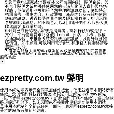
5.您同意您(店家或消費者)本公司集團內部、關係企業、與
有合作關係之業務夥伴使用您的去識別化個人資料與您您
聯絡，並傳送那些可能符合您興趣的訊息給您，例如特定
標題廣告、優惠內容、行政通知、產品內容及有關您使用
網站的訊息。透過接受會員合約及隱私權政策，您明示同
意收取此項訊息。如不願意,可以利用電子郵件和服務人員
聯絡請客服取消功能。
6.針對已註冊認證店家或是消費者，當執行預約或是線上
支付，平台營運需求將會使用 email，姓名，手機，授權
之通訊帳號，來推播系統資訊或提醒訊息，以提升服務體
驗價值。如不願意,可以利用電子郵件和服務人員聯絡請客
服取消功能。
7.店家端服務人員資料 (舉例拍照或是地理資訊) 同意僅提
供所屬店家管理人員可以使用消費者的作品集資料和員工
服務條款
打卡個人圖像行為。本公司及ezPretty平台不會做任何使
×
用。
三、本公司對您個人資料的揭露
1.基於現有服務平台的監管環境，預約科技保證不會揭露
ezpretty.com.tw 聲明
任何店家的營運資訊，且預約科技和店家均不能洩露消費
者的個人資料。然而，在某些情況下，本公司可能會因受
政府要求或法律規定，而被迫向政府或第三方提供資料。
第三方也可能非法地攔截或存取傳輸的私人通訊，或會員
使用本網站即表示完全同意無條件接受，使用並遵守本網站所有
可能濫用或誤用從本公司網站獲得的您的資料。因此，儘
條款。您與預約科技行銷股份有限公司之網站 ezPretty 網站
管本公司使用企業標準的保護措施來保護您的隱私，本公
（以下皆稱 ezpretty.com.tw ）訂此合約(下稱本條款)，這些條款
司並未承諾您的個人識別資料或私人通訊將永遠保密。
將規範詳列於下。如未閱讀或不接受此規範請勿使用本網站，一
2.根據本公司的政策，本公司不會將涉及您的個人識別資
旦使用本網站的全部或任何一部份，表示同ezpretty.com.tw意接
料出租或出售給第三方。
受本網站所有規範的約束。
3. 本公司、所屬集團、關係企業或與其合作行銷之第三方