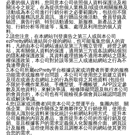
必要的個人資料，您同意本公司依照個人資料保護法及相
關法令之規定，在為提供您個人業務及/或提供相關服務及
活動或為本公司進行行銷分析之必要範圍內，包括但不限
於提供服務訊息及資訊、進行贈品兌換活動、會員登錄及
驗證、廣告行銷、特別活動通知、新服務、新產品之通
知、行銷分析等用途等，蒐集、處理及利用您的個人資
料。
2.請您注意，在本網站刊登廣告之第三人或與本公司
ezPretty網站連結與介接的網站，也可能蒐集您個人的資
料，凡經由本公司網站連結至第三方獨立管理、經營之網
站，其有關個人資料的保護，適用第三方或各該網站個別
的隱私權保護政策，其資料處理措施不適用本網站之隱私
權保護政策，本公司對於該等第三人或連結網站之行為不
負連帶責任。
3.本公司所屬ezPretty平台根據店家或消費者所要求的服務
功能需求或服務平台問題，本公司可使用您之前建立資料
及現在或過去在網站上的行為所取得之其他資料 (包括但
不限於手機作業系統、手機型號、手機帳號、APP設定參
數及其他資料)，來解決爭議、檢修障礙問題及執行本公司
的會員合約，本公司也有可能檢視多個會員以確認問題所
在或解決爭議。
4.您(店家或消費者)同意本公司之營運平台、集團內部、關
係企業、與有合作關係之業務夥伴交叉行銷使用，使用去
除個人識別化資料來強化統計分析網站利用方式、提升本
公司服務的內容及產品，進而提升本公司的市場行銷及促
銷、並且根據客戶的需求定義個人化製服務介面、網頁設
計及服務，這些使用改善並且調整本公司的網站使其更符
合您的需求。