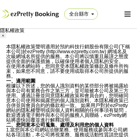
隱私權政策
×
本隱私權政策聲明適用於預約科技行銷股份有限公司(下稱
本公司)於ezPretty (http://www.ezpretty.com.tw) 網域名及
次級網域名所提供的服務。本公司將以慎重且嚴謹之態度
提供全面的保護措施，以確保使用者個人隱私的安全。
在使用本網站時，您同意受本隱私權政策條款及條件所拘
束，如果您不同意，請不要使用或取得本公司所提供的服
務。
一、適用範圍
根據以下所述，您的個人識別資料的某些部分將被揭露給
與本公司有業務合作之第三方，並可能被本公司及第三方
使用。通過註冊並同意隱私權政策和會員合約，您明確同
意本公司使用和揭露您的個人識別資料。本隱私權政策已
合併並與會員合約的條款相一致。 如果用戶對於ezPretty
網站的隱私權聲明或與個人資料相關的任何事項有疑問，
歡迎透過電子郵件與本公司的服務人員聯絡，ezPretty網
站將盡快回覆並進行解釋說明。
二、您同意本公司蒐集、處理及利用您的個人資料
1.當您與本公司網站洽辦業務、使用服務或參與本公司網
站各項活動，本公司將視業務、服務或活動性質請您提供