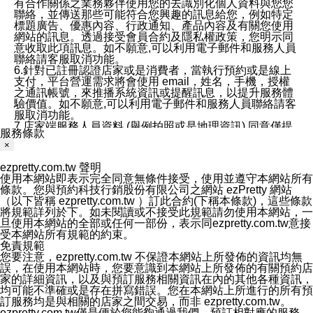
有合作關係之業務夥伴使用您的去識別化個人資料與您您
聯絡，並傳送那些可能符合您興趣的訊息給您，例如特定
標題廣告、優惠內容、行政通知、產品內容及有關您使用
網站的訊息。透過接受會員合約及隱私權政策，您明示同
意收取此項訊息。如不願意,可以利用電子郵件和服務人員
聯絡請客服取消功能。
6.針對已註冊認證店家或是消費者，當執行預約或是線上
支付，平台營運需求將會使用 email，姓名，手機，授權
之通訊帳號，來推播系統資訊或提醒訊息，以提升服務體
驗價值。如不願意,可以利用電子郵件和服務人員聯絡請客
服取消功能。
7.店家端服務人員資料 (舉例拍照或是地理資訊) 同意僅提
服務條款
供所屬店家管理人員可以使用消費者的作品集資料和員工
×
打卡個人圖像行為。本公司及ezPretty平台不會做任何使
用。
ezpretty.com.tw 聲明
三、本公司對您個人資料的揭露
使用本網站即表示完全同意無條件接受，使用並遵守本網站所有
1.基於現有服務平台的監管環境，預約科技保證不會揭露
條款。您與預約科技行銷股份有限公司之網站 ezPretty 網站
任何店家的營運資訊，且預約科技和店家均不能洩露消費
（以下皆稱 ezpretty.com.tw ）訂此合約(下稱本條款)，這些條款
者的個人資料。然而，在某些情況下，本公司可能會因受
將規範詳列於下。如未閱讀或不接受此規範請勿使用本網站，一
政府要求或法律規定，而被迫向政府或第三方提供資料。
旦使用本網站的全部或任何一部份，表示同ezpretty.com.tw意接
第三方也可能非法地攔截或存取傳輸的私人通訊，或會員
受本網站所有規範的約束。
可能濫用或誤用從本公司網站獲得的您的資料。因此，儘
免責規範
管本公司使用企業標準的保護措施來保護您的隱私，本公
您要注意，ezpretty.com.tw 不保證本網站上所發佈的資訊均無
司並未承諾您的個人識別資料或私人通訊將永遠保密。
誤，在使用本網站時，您要意識到本網站上所發佈的有關預約店
2.根據本公司的政策，本公司不會將涉及您的個人識別資
家的詳細資訊，以及與預訂服務相關資訊在內的其他各種資訊，
料出租或出售給第三方。
均可能不準確或是存在拼寫錯誤。您在本網站上所進行的所有預
3. 本公司、所屬集團、關係企業或與其合作行銷之第三方
訂服務均是與相關的店家之間交易，而非 ezpretty.com.tw。
業務合作公司會在您同意之情形下，始得利用您的個人資
ezpretty.com.tw僅是便於您能夠通過我們，預訂相對應的服務。