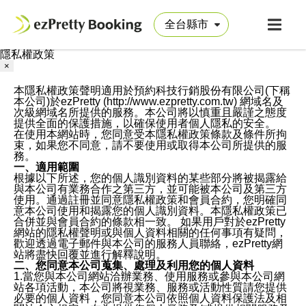
隱私權政策
×
本隱私權政策聲明適用於預約科技行銷股份有限公司(下稱
本公司)於ezPretty (http://www.ezpretty.com.tw) 網域名及
次級網域名所提供的服務。本公司將以慎重且嚴謹之態度
提供全面的保護措施，以確保使用者個人隱私的安全。
在使用本網站時，您同意受本隱私權政策條款及條件所拘
束，如果您不同意，請不要使用或取得本公司所提供的服
務。
一、適用範圍
根據以下所述，您的個人識別資料的某些部分將被揭露給
與本公司有業務合作之第三方，並可能被本公司及第三方
使用。通過註冊並同意隱私權政策和會員合約，您明確同
意本公司使用和揭露您的個人識別資料。本隱私權政策已
合併並與會員合約的條款相一致。 如果用戶對於ezPretty
網站的隱私權聲明或與個人資料相關的任何事項有疑問，
歡迎透過電子郵件與本公司的服務人員聯絡，ezPretty網
站將盡快回覆並進行解釋說明。
二、您同意本公司蒐集、處理及利用您的個人資料
1.當您與本公司網站洽辦業務、使用服務或參與本公司網
站各項活動，本公司將視業務、服務或活動性質請您提供
必要的個人資料，您同意本公司依照個人資料保護法及相