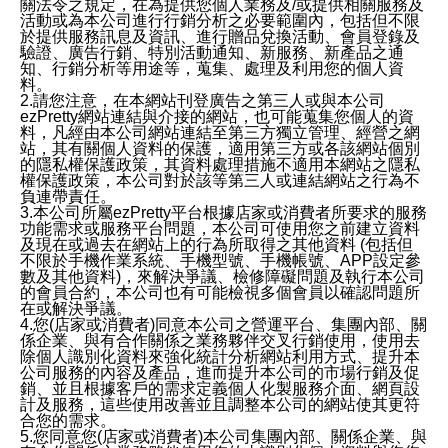
關法令之規定，在為提供您個人業務及/或提供相關服務及
活動或為本公司進行行銷分析之必要範圍內，包括但不限
於提供服務訊息及資訊、進行贈品兌換活動、會員登錄及
驗證、廣告行銷、特別活動通知、新服務、新產品之通
知、行銷分析等用途等，蒐集、處理及利用您的個人資
料。
2.請您注意，在本網站刊登廣告之第三人或與本公司
ezPretty網站連結與介接的網站，也可能蒐集您個人的資
料，凡經由本公司網站連結至第三方獨立管理、經營之網
站，其有關個人資料的保護，適用第三方或各該網站個別
的隱私權保護政策，其資料處理措施不適用本網站之隱私
權保護政策，本公司對於該等第三人或連結網站之行為不
負連帶責任。
3.本公司所屬ezPretty平台根據店家或消費者所要求的服務
功能需求或服務平台問題，本公司可使用您之前建立資料
及現在或過去在網站上的行為所取得之其他資料 (包括但
不限於手機作業系統、手機型號、手機帳號、APP設定參
數及其他資料)，來解決爭議、檢修障礙問題及執行本公司
的會員合約，本公司也有可能檢視多個會員以確認問題所
在或解決爭議。
4.您(店家或消費者)同意本公司之營運平台、集團內部、關
係企業、與有合作關係之業務夥伴交叉行銷使用，使用去
除個人識別化資料來強化統計分析網站利用方式、提升本
公司服務的內容及產品，進而提升本公司的市場行銷及促
銷、並且根據客戶的需求定義個人化製服務介面、網頁設
計及服務，這些使用改善並且調整本公司的網站使其更符
合您的需求。
5.您同意您(店家或消費者)本公司集團內部、關係企業、與