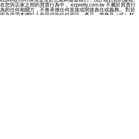
料於行銷活動資訊、商品訊息或新服務等相關行銷，且於
在您與店家之間的買賣行為中， ezpretty.com.tw 不屬於買賣行
首次行銷時，將提供您表示拒絕行銷之方式，本公司不會
為的任何相關方，不會承擔任何直接或間接責任或義務。 對於
向您索取相關費用。如您拒絕接受行銷服務或嗣後欲拒絕
因為使用本網站上所提供的任何資訊、產品、服務及（或）材
時，均可隨時通知本公司，本公司、所屬集團、關係企業
料，而產生或導致的任何損失或損害，ezpretty.com.tw 及其管
或與其合作行銷之第三方業務合作公司或第三方業務合作
理人員、員工或代表人均對此不承擔任何責任。 儘管
公司將立即停止利用您的個人資料行銷。
ezpretty.com.tw 已經盡了適當努力確保本網站上所列的服務符
四、個人資料利用之期間、地區、對象及方式如下
合合理的標準，仍不得將本網站內所列出的任何服務視為
1.期間：您同意於本公司存續期間或依法令之資料保存期
ezpretty.com.tw 推薦的服務，或是認為其代表該服務將會適用
間內，以及您的個人資料蒐集之目的消失或期限屆滿時，
於該用戶。如果該服務不適用於您，ezpretty.com.tw 將對此不
本公司得繼續保存、處理或利用您的個人資料。
承擔任何責任。
2.地區：就中華民國領域內。
網站使用者的守法義務及承諾
3.對象：本公司所屬公司(本公司)及其分公司、本公司之關
本條款構成您與 ezPretty 間之有效契約。 本條款中如有一部無
係企業、其他與本公司有業務往來或合作之機構。
效時，不影響其他條款之效力。 本條款如有未盡之處，雙方均
4.方式：以電話、簡訊、電子郵件、紙本或其他合於當時
應依誠實信用、平等互惠原則，共商解決之道。
科技之適當方式作個人資料之利用，(包括任何依法得利用
年齡和責任
之方式，但不限於使用於本網站或與外部合作之行銷)並於
你向 ezpretty.com.tw您確認您已經達到使用本網站的合法年
法令容許之範圍內，為行銷建檔、揭露、轉介或交互運用
齡。可以針對您在使用本網站時產生的任何責任，形成有約束力
予本公司及其合作對象。
的法律責任。您理解使用本網站時及他人使用您的登錄資訊使用
五、個人資料之類別
本網站時所產生的交易責任。
本聲明所指之個人資料類別如下:
網站連結
1.您提供之資料，包括您的姓名、性別、連絡方式(包括但
本網站可能包含有通往ezpretty.com.tw以外的其他方所運營網站
不限於電話、E-MAIL及地址等)、服務單位、職稱、為完
的超連結。此類超連結僅提供用於參考。此類網站不是由
成收款或付款所需之資料、IＰ位址、及其他得以直接或間
ezpretty.com.tw 控制，我們對其內容不承擔任何責任。在本網
接識別使用者身分之個人資料，及執行職務或業務之必要
站上加入通往此類網站的超連結，並非暗示我們贊同此類網站上
範圍內所需蒐集、處理及利用的個人資料。
的材料或是與其經營人之間存在任何聯繫。
2.為提升服務品質，本公司會依照所提供服務之性質，記
智慧財產權聲明
錄使用者的IP位址、以及在本公司內的瀏覽活動(例如，使
本網站上的所有資訊、內容、圖片、文字、聲音、圖像22、按
用者所使用的軟硬體、所點選的網頁)等資料，但是這些資
鈕、商標、服務標章及商品名稱均受中華民國國家法律及國際條