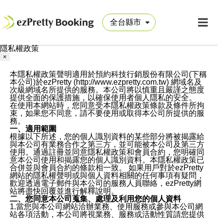
隱私權政策
×
本隱私權政策聲明適用於預約科技行銷股份有限公司(下稱
本公司)於ezPretty (http://www.ezpretty.com.tw) 網域名及
次級網域名所提供的服務。本公司將以慎重且嚴謹之態度
提供全面的保護措施，以確保使用者個人隱私的安全。
在使用本網站時，您同意受本隱私權政策條款及條件所拘
束，如果您不同意，請不要使用或取得本公司所提供的服
務。
一、適用範圍
根據以下所述，您的個人識別資料的某些部分將被揭露給
與本公司有業務合作之第三方，並可能被本公司及第三方
使用。通過註冊並同意隱私權政策和會員合約，您明確同
意本公司使用和揭露您的個人識別資料。本隱私權政策已
合併並與會員合約的條款相一致。 如果用戶對於ezPretty
網站的隱私權聲明或與個人資料相關的任何事項有疑問，
歡迎透過電子郵件與本公司的服務人員聯絡，ezPretty網
站將盡快回覆並進行解釋說明。
二、您同意本公司蒐集、處理及利用您的個人資料
1.當您與本公司網站洽辦業務、使用服務或參與本公司網
站各項活動，本公司將視業務、服務或活動性質請您提供