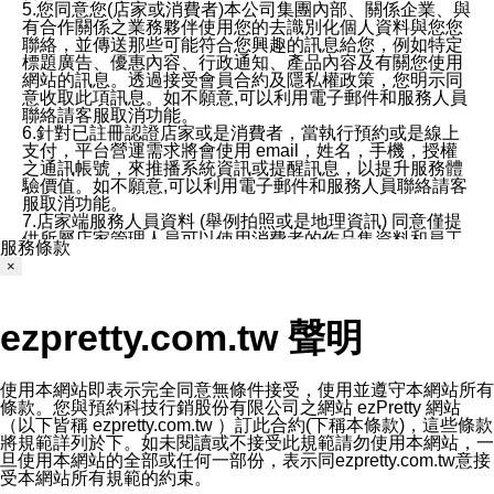
5.您同意您(店家或消費者)本公司集團內部、關係企業、與
有合作關係之業務夥伴使用您的去識別化個人資料與您您
聯絡，並傳送那些可能符合您興趣的訊息給您，例如特定
標題廣告、優惠內容、行政通知、產品內容及有關您使用
網站的訊息。透過接受會員合約及隱私權政策，您明示同
意收取此項訊息。如不願意,可以利用電子郵件和服務人員
聯絡請客服取消功能。
6.針對已註冊認證店家或是消費者，當執行預約或是線上
支付，平台營運需求將會使用 email，姓名，手機，授權
之通訊帳號，來推播系統資訊或提醒訊息，以提升服務體
驗價值。如不願意,可以利用電子郵件和服務人員聯絡請客
服取消功能。
7.店家端服務人員資料 (舉例拍照或是地理資訊) 同意僅提
供所屬店家管理人員可以使用消費者的作品集資料和員工
服務條款
打卡個人圖像行為。本公司及ezPretty平台不會做任何使
×
用。
三、本公司對您個人資料的揭露
1.基於現有服務平台的監管環境，預約科技保證不會揭露
ezpretty.com.tw 聲明
任何店家的營運資訊，且預約科技和店家均不能洩露消費
者的個人資料。然而，在某些情況下，本公司可能會因受
政府要求或法律規定，而被迫向政府或第三方提供資料。
第三方也可能非法地攔截或存取傳輸的私人通訊，或會員
使用本網站即表示完全同意無條件接受，使用並遵守本網站所有
可能濫用或誤用從本公司網站獲得的您的資料。因此，儘
條款。您與預約科技行銷股份有限公司之網站 ezPretty 網站
管本公司使用企業標準的保護措施來保護您的隱私，本公
（以下皆稱 ezpretty.com.tw ）訂此合約(下稱本條款)，這些條款
司並未承諾您的個人識別資料或私人通訊將永遠保密。
將規範詳列於下。如未閱讀或不接受此規範請勿使用本網站，一
2.根據本公司的政策，本公司不會將涉及您的個人識別資
旦使用本網站的全部或任何一部份，表示同ezpretty.com.tw意接
料出租或出售給第三方。
受本網站所有規範的約束。
3. 本公司、所屬集團、關係企業或與其合作行銷之第三方