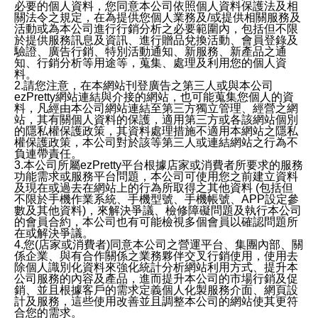
必要的個人資料，您同意本公司依照個人資料保護法及相
關法令之規定，在為提供您個人業務及/或提供相關服務及
活動或為本公司進行行銷分析之必要範圍內，包括但不限
於提供服務訊息及資訊、進行贈品兌換活動、會員登錄及
驗證、廣告行銷、特別活動通知、新服務、新產品之通
知、行銷分析等用途等，蒐集、處理及利用您的個人資
料。
2.請您注意，在本網站刊登廣告之第三人或與本公司
ezPretty網站連結與介接的網站，也可能蒐集您個人的資
料，凡經由本公司網站連結至第三方獨立管理、經營之網
站，其有關個人資料的保護，適用第三方或各該網站個別
的隱私權保護政策，其資料處理措施不適用本網站之隱私
權保護政策，本公司對於該等第三人或連結網站之行為不
負連帶責任。
3.本公司所屬ezPretty平台根據店家或消費者所要求的服務
功能需求或服務平台問題，本公司可使用您之前建立資料
及現在或過去在網站上的行為所取得之其他資料 (包括但
不限於手機作業系統、手機型號、手機帳號、APP設定參
數及其他資料)，來解決爭議、檢修障礙問題及執行本公司
的會員合約，本公司也有可能檢視多個會員以確認問題所
在或解決爭議。
4.您(店家或消費者)同意本公司之營運平台、集團內部、關
係企業、與有合作關係之業務夥伴交叉行銷使用，使用去
除個人識別化資料來強化統計分析網站利用方式、提升本
公司服務的內容及產品，進而提升本公司的市場行銷及促
銷、並且根據客戶的需求定義個人化製服務介面、網頁設
計及服務，這些使用改善並且調整本公司的網站使其更符
合您的需求。