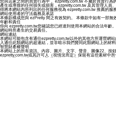
您與店家之間的買賣行為中， ezpretty.com.tw 不
3.LINE 帳號未封鎖傳送訊息之 LINE 官方帳號。
產生或導致的任何損失或損害，ezpretty.com.tw 及其管理
欲變更通知型訊息的設定，操作如下：
得將本網站內所列出的任何服務視為 ezpretty.com.tw 推
1.點選「主頁」＞「設定」
網站使用者的守法義務及承諾
2.點選「隱私設定」
本條款構成您與 ezPretty 間之有效契約。 本條款中如
3.點選「提供使用資料」
年齡和責任
4.點選「LINE通知型訊息」
你向 ezpretty.com.tw您確認您已經達到使用本網站
5.開關「接收LINE通知型訊息」
網站時所產生的交易責任。
❗️關閉「接收通知型訊息」後，將不會接收到來自任何企業
網站連結
本網站可能包含有通往ezpretty.com.tw以外的其他方所運營
入通往此類網站的超連結，並非暗示我們贊同此類網站上的材料
智慧財產權聲明
本網站上的所有資訊、內容、圖片、文字、聲音、圖像22、按
ezpretty.com.tw或其許可人（視情況而定）保留有
改、拷貝、傳播、發送、顯示、執行、複製、發佈、模仿、轉發
法或其他智慧財產權或 ezpretty.com.tw、其許可人
賠償
您同意因您使用本網站，而導致 ezpretty.com.tw、
您承擔賠償並保證 ezpretty.com.tw、其分公司、所屬機
免責聲明
您對本網站的所有使用均由您自擔風險。 因下載使用、參考或
己承擔全部責任。您同意 ezpretty.com.tw 及向ezpr
全部的索賠權利，無論是基於合約、侵權行為或其他依據。 ezpr
那些可損害或影響本網站管理、安全性、公正性和完整性，或是損害或
漏、中斷、刪除、缺陷、延遲或任何事件或事故，ezpretty.
其中包括但不僅限於有關本網站上服務、資訊及（或）聲明的保證或承
時間內對任一條款或多條條款的強制實施，不得將此視為放棄這
法律效應。 ezpretty.com.tw有權隨時變更本使用條