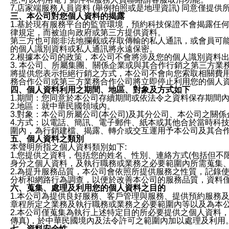
7.店家端服務人員資料 (舉例拍照或是地理資訊) 同意僅提
三、本公司對您個人資料的揭露
1.基於現有服務平台的監管環境，預約科技保證不會揭露任
律規定，而被迫向政府或第三方提供資料。
第三方也可能非法地攔截或存取傳輸的私人通訊，或會員可
的個人識別資料或私人通訊將永遠保密。
2.根據本公司的政策，本公司不會將涉及您的個人識別資料
3. 本公司、所屬集團、關係企業或與其合作行銷之第三方
將提供您表示拒絕行銷之方式，本公司不會向您索取相關費
務合作公司或第三方業務合作公司將立即停止利用您的個人
四、個人資料利用之期間、地區、對象及方式如下
1.期間：您同意於本公司存續期間或依法令之資料保存期間
2.地區：就中華民國領域內。
3.對象：本公司所屬公司(本公司)及其分公司、本公司之關
4.方式：以電話、簡訊、電子郵件、紙本或其他合於當時科
圍內，為行銷建檔、揭露、轉介或交互運用予本公司及其合
五、個人資料之類別
本聲明所指之個人資料類別如下:
1.您提供之資料，包括您的姓名、性別、連絡方式(包括但不
身分之個人資料，及執行職務或業務之必要範圍內所需蒐集
2.為提升服務品質，本公司會依照所提供服務之性質，記錄
分析和網路行為調查，以便於改善本公司的服務品質，資料
六、蒐集、處理及利用您的個人資料之目的
1.本公司為提供良好服務、客戶管理與服務、提供預約服務
章程所定之業務及執行職務或業務之必要範圍內等以及為本
2.本公司僅蒐集為執行上述特定目的所必要提供之個人資料
傳真)，於中華民國境內及法令許可之範圍內加以處理及利用
七、資料安全性