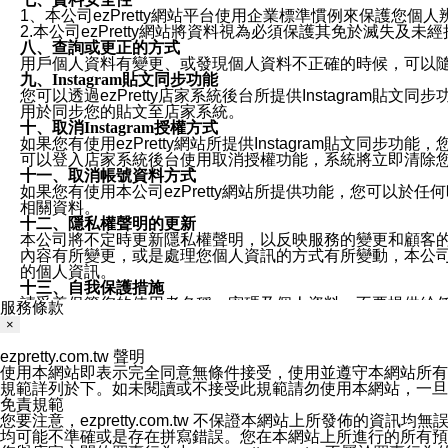
1、本公司ezPretty網站平台使用企業標準慣例來保護
2.本公司ezPretty網站將資料視為必須保護其免於滅
八、查詢或更正的方式
用戶個人資料有變更、或發現個人資料不正確的時候，可以隨時
九、Instagram貼文同步功能
您可以透過ezPretty店家系統後台所提供Instagram貼文同
用於同步您的貼文至店家系統。
十、取消Instagram授權方式
如果您有使用ezPretty網站所提供Instagram貼文同
可以登入店家系統後台使用取消授權功能，系統將立即清除您的
十一、取消帳號資料方式
如果您有使用本公司ezPretty網站所提供功能，您可以於任何
相關資料。
十二、隱私權聲明的更新
本公司將不定時更新隱私權聲明，以反映服務的變更和顧客的意見反
內容有所變更，或是處理您個人資訊的方式有所變動，本公司一
的個人資訊。
十三、自我保護措施
請妥善保管您的使用者名稱、密碼及個人資料，不要提供給
服務條款
窗，以防止他人讀取您的個人資料、信件或進入所機關管理
×
十四、傳送宣傳本站資訊或電子郵件之政策
您同意本公司網站，透過您所提供的郵件地址與您取得聯絡
ezpretty.com.tw 聲明
停止接收這些資料或電子郵件。
使用本網站即表示完全同意無條件接受，使用並遵守本網站所有條款。您與
十五、訊息通知
規範詳列於下。如未閱讀或不接受此規範請勿使用本網站，一旦使用本
本公司/本服務將以通知型訊息傳送重要訊息給您。即使未加
免責規範
本公司/本服務傳送之通知型訊息以對您有效且重要的訊息為
您要注意，ezpretty.com.tw 不保證本網站上所發佈
1.LINE 帳號設定的電話號碼與本公司/本服務所傳來的電話
均可能不準確或是存在拼寫錯誤。您在本網站上所進行的所有預訂服務均是與
2.該 LINE 帳號已在 LINE APP 設定中，同意接收通知型訊