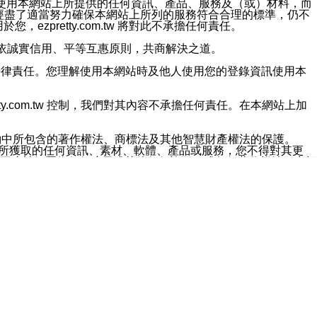
對於因為使用本網站上所提供的任何資訊、產品、服務及（或）材料，而
m.tw 已經盡了適當努力確保本網站上所列的服務符合合理的標準，仍不
ezpretty.com.tw 將對此不承擔任何責任。
均應依誠實信用、平等互惠原則，共商解決之道。
力的法律責任。您理解使用本網站時及他人使用您的登錄資訊使用本
ty.com.tw 控制，我們對其內容不承擔任何責任。在本網站上加
約中所包含的著作權法、商標法及其他智慧財產權法的保護。
網站上所獲取的任何資訊、素材、軟體、產品或服務，您不得對其更
不應被解釋為任何暗示或其他任何許可，或任何著作權法、商標
違反此規定，我們將追究其法律責任。
任何損失、責任及協力廠商的任何索賠或要求（包括律師費），將由
站而獲取到的資訊，而導致您遭受的任何風險或損失，將由您自
用本網站而造成的任何損失負責，同時，您會在此放棄有關此損失的所有及
伺服器不會發生缺陷，其中包括但不僅限於病毒或其他有害元素。對於
w 控制範圍的任何病毒感染、BUG、篡改、技術故障、錯誤、遺
有明示、暗示或法定及其他聲明、保證和條款均予以最大限度的排除，
定目的等。 ezpretty.com.tw 不能持續或在某階段
方便目的，其不應影響這些條款的範圍或意義，或是產生其他的
或任何協力廠商承擔任何責任。 在每次訪問網站時，您應檢查一下這