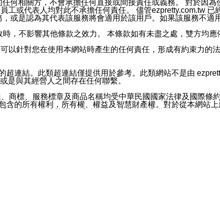
屬於買賣行為的任何相關方，不會承擔任何直接或間接責任或義務。 
人員、員工或代表人均對此不承擔任何責任。 儘管ezpretty.co
薦的服務，或是認為其代表該服務將會適用於該用戶。如果該服務不適用於您，
有一部無效時，不影響其他條款之效力。 本條款如有未盡之處，雙方
的合法年齡。可以針對您在使用本網站時產生的任何責任，形成有約束
官方帳號或認證官方帳號的通知型訊息。
網站的超連結。此類超連結僅提供用於參考。此類網站不是由 ezpret
或是與其經營人之間存在任何聯繫。
鈕、商標、服務標章及商品名稱均受中華民國國家法律及國際條
這些素材中所包含的所有權利，所有權、權益及智慧財產權。對於從本
或出售。除非本協議中明確指出，這些條款和條件中的任何內容
或任何協力廠商的業主權益中規定的任何權利的推斷結果。 如有任何人
其分公司、所屬機構、管理人員、代理人及其他合作夥伴和員工遭受的
構、管理人員、代理人及其他合作夥伴和員工不受損失。
依賴本網站上所提供的資訊、產品、服務或素材或通過使用本網
etty.com.tw提供電信及網路服務的提供商不會因您使用或不能使
etty.com.tw 不聲明、保證或承諾本網站或支持該網站的
影響本網站任何部分正常運行，且超出ezpretty.com.t
com.tw 不承擔任何責任。 在適用法律許可的最大範圍內，所
諾，其中包括但不僅限於其精確性、完整性或適銷性、品質或適用於特
些條款或是這些條款相關的權利。這些條款中使用的標題僅為了
款之內容及本網站上內容而不另行通知，同時，不對您、其他任何用戶