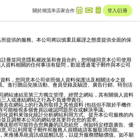
關於潮流串
店家合作
登入/註冊
域名及次級網域名所提供的服務。本公司將以慎重且嚴謹之態度提供全面的保
過註冊並同意隱私權政策和會員合約，您明確同意本公司使用
與個人資料相關的任何事項有疑問，歡迎透過電子郵件與本公司
人資料，您同意本公司依照個人資料保護法及相關法令之規
訊、進行贈品兌換活動、會員登錄及驗證、廣告行銷、特別活
本公司網站連結至第三方獨立管理、經營之網站，其有關個人資料
第三人或連結網站之行為不負連帶責任。
或過去在網站上的行為所取得之其他資料 (包括但不限於手機作
也有可能檢視多個會員以確認問題所在或解決爭議。
識別化資料來強化統計分析網站利用方式、提升本公司服務的內
善並且調整本公司的網站使其更符合您的需求。
並傳送那些可能符合您興趣的訊息給您，例如特定標題廣告、優
意,可以利用電子郵件和服務人員聯絡請客服取消功能。
帳號，來推播系統資訊或提醒訊息，以提升服務體驗價值。如不願