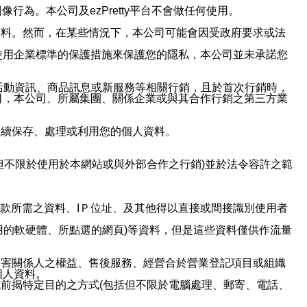
行為。本公司及ezPretty平台不會做任何使用。
資料。然而，在某些情況下，本公司可能會因受政府要求或法
使用企業標準的保護措施來保護您的隱私，本公司並未承諾您
活動資訊、商品訊息或新服務等相關行銷，且於首次行銷時，
司，本公司、所屬集團、關係企業或與其合作行銷之第三方業
繼續保存、處理或利用您的個人資料。
但不限於使用於本網站或與外部合作之行銷)並於法令容許之範
或付款所需之資料、IＰ位址、及其他得以直接或間接識別使用者
用的軟硬體、所點選的網頁)等資料，但是這些資料僅供作流量
利害關係人之權益、售後服務、經營合於營業登記項目或組織
個人資料。
前揭特定目的之方式(包括但不限於電腦處理、郵寄、電話、