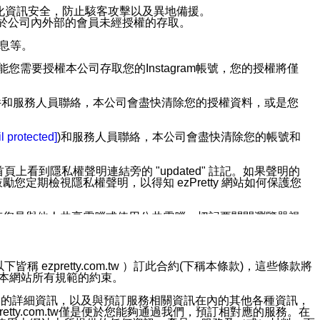
強化資訊安全，防止駭客攻擊以及異地備援。
免於公司內外部的會員未經授權的存取。
訊息等。
用此功能您需要授權本公司存取您的Instagram帳號，您的授權將僅
透過電子郵件和服務人員聯絡，本公司會盡快清除您的授權資料，或是您
。
l protected]
)和服務人員聯絡，本公司會盡快清除您的帳號和
上看到隱私權聲明連結旁的 "updated" 註記。如果聲明的
期檢視隱私權聲明，以得知 ezPretty 網站如何保護您
若您是與他人共享電腦或使用公共電腦，切記要關閉瀏覽器視
依照該資料或電子郵件所指示之方法、說明或功能連結，隨時
ezpretty.com.tw ）訂此合約(下稱本條款)，這些條款將
接受本網站所有規範的約束。
者，將可收到通知型訊息。
約店家的詳細資訊，以及與預訂服務相關資訊在內的其他各種資訊，
etty.com.tw僅是便於您能夠通過我們，預訂相對應的服務。在