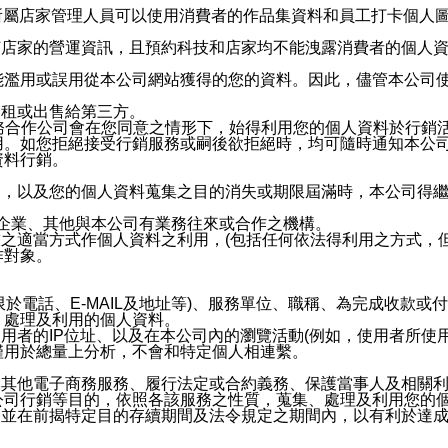
供所屬店家管理人員可以使用消費者的作品集資料和員工打卡個人圖像
何店家的營運資訊，且預約科技和店家均不能洩露消費者的個人
能濫用或誤用從本公司網站獲得的您的資料。因此，儘管本公司
出租或出售給第三方。
業務合作公司會在您同意之情形下，始得利用您的個人資料於行銷
用。如您拒絕接受行銷服務或嗣後欲拒絕時，均可隨時通知本公
資料行銷。
內，以及您的個人資料蒐集之目的消失或期限屆滿時，本公司得
係企業、其他與本公司有業務往來或合作之機構。
技之適當方式作個人資料之利用，(包括任何依法得利用之方式，
作對象。
限於電話、E-MAIL及地址等)、服務單位、職稱、為完成收款
、處理及利用的個人資料。
使用者的IP位址、以及在本公司內的瀏覽活動(例如，使用者所使
僅用於總量上分析，不會和特定個人相連繫。
及其他電子商務服務、履行法定或合約義務、保護當事人及相關
公司行銷等目的，依照各該服務之性質，蒐集、處理及利用您的
，並在前揭特定目的存續期間及法令規定之期間內，以有利於達成
。