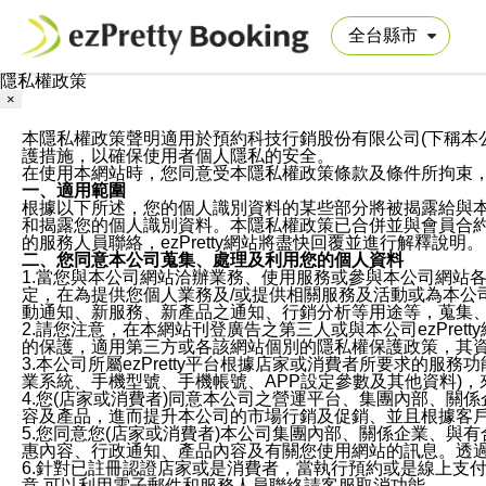
隱私權政策
×
本隱私權政策聲明適用於預約科技行銷股份有限公司(下稱本公司)於ezP
護措施，以確保使用者個人隱私的安全。
在使用本網站時，您同意受本隱私權政策條款及條件所拘束
一、適用範圍
根據以下所述，您的個人識別資料的某些部分將被揭露給與
和揭露您的個人識別資料。本隱私權政策已合併並與會員合約的
的服務人員聯絡，ezPretty網站將盡快回覆並進行解釋說明。
二、您同意本公司蒐集、處理及利用您的個人資料
1.當您與本公司網站洽辦業務、使用服務或參與本公司網站
定，在為提供您個人業務及/或提供相關服務及活動或為本
動通知、新服務、新產品之通知、行銷分析等用途等，蒐集
2.請您注意，在本網站刊登廣告之第三人或與本公司ezPr
的保護，適用第三方或各該網站個別的隱私權保護政策，其
3.本公司所屬ezPretty平台根據店家或消費者所要求的
業系統、手機型號、手機帳號、APP設定參數及其他資料)
4.您(店家或消費者)同意本公司之營運平台、集團內部、
容及產品，進而提升本公司的市場行銷及促銷、並且根據客
5.您同意您(店家或消費者)本公司集團內部、關係企業、
惠內容、行政通知、產品內容及有關您使用網站的訊息。透過
6.針對已註冊認證店家或是消費者，當執行預約或是線上支付
意,可以利用電子郵件和服務人員聯絡請客服取消功能。