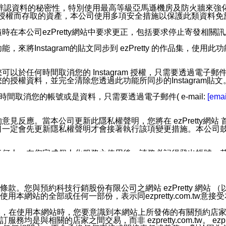
您個人辨認資料的秘密性，特別使用最高等級亞馬遜機房及防火牆來
失及未經授權而存取的資產，本公司使用多項安全措施以保護此類資料
在本公司ezPretty網站中要求更正，包括要求停止寄發相關
步功能，來將Instagram的貼文同步到 ezPretty 的作品集，使
步功能，您可以於任何時間取消您的 Instagram 授權，只需要
授權資料，並完全清除您透過此功能所同步的Instagram貼文
時間取消您的帳號或是資料，只需要透過電子郵件( e-mail:
[emai
應。當本公司更新此隱私權聲明，您將在 ezPretty網站 首頁
定會先更新隱私權聲明才會接著執行該項變更措施。本公司鼓勵您定
任何人。在您完成個人化服務之使用後，請務必記得登出帳號。
區。
並傳送或宣傳本網站各項服務之資料或電子郵件供您參考。您能
預約科技行銷股份有限公司之網站 ezPretty 網站 （以下皆稱 
網站的全部或任何一部份，表示同ezpretty.com.tw意
入本公司/本服務好友，您仍可接收到通知型訊息。
限，以廣告或其他目的的訊息皆不會被傳送。滿足以下三個條件
的資訊均無誤，在使用本網站時，您要意識到本網站上所發佈的有關預
號碼比對相符。
相關的店家之間交易，而非 ezpretty.com.tw。 ezpr
息。