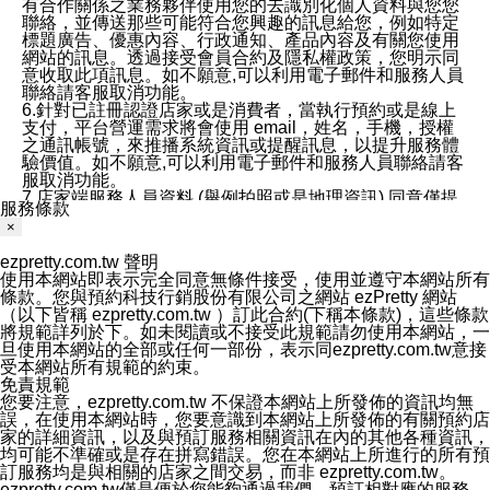
有合作關係之業務夥伴使用您的去識別化個人資料與您您
聯絡，並傳送那些可能符合您興趣的訊息給您，例如特定
標題廣告、優惠內容、行政通知、產品內容及有關您使用
網站的訊息。透過接受會員合約及隱私權政策，您明示同
意收取此項訊息。如不願意,可以利用電子郵件和服務人員
聯絡請客服取消功能。
6.針對已註冊認證店家或是消費者，當執行預約或是線上
支付，平台營運需求將會使用 email，姓名，手機，授權
之通訊帳號，來推播系統資訊或提醒訊息，以提升服務體
驗價值。如不願意,可以利用電子郵件和服務人員聯絡請客
服取消功能。
7.店家端服務人員資料 (舉例拍照或是地理資訊) 同意僅提
服務條款
供所屬店家管理人員可以使用消費者的作品集資料和員工
×
打卡個人圖像行為。本公司及ezPretty平台不會做任何使
用。
ezpretty.com.tw 聲明
三、本公司對您個人資料的揭露
使用本網站即表示完全同意無條件接受，使用並遵守本網站所有
1.基於現有服務平台的監管環境，預約科技保證不會揭露
條款。您與預約科技行銷股份有限公司之網站 ezPretty 網站
任何店家的營運資訊，且預約科技和店家均不能洩露消費
（以下皆稱 ezpretty.com.tw ）訂此合約(下稱本條款)，這些條款
者的個人資料。然而，在某些情況下，本公司可能會因受
將規範詳列於下。如未閱讀或不接受此規範請勿使用本網站，一
政府要求或法律規定，而被迫向政府或第三方提供資料。
旦使用本網站的全部或任何一部份，表示同ezpretty.com.tw意接
第三方也可能非法地攔截或存取傳輸的私人通訊，或會員
受本網站所有規範的約束。
可能濫用或誤用從本公司網站獲得的您的資料。因此，儘
免責規範
管本公司使用企業標準的保護措施來保護您的隱私，本公
您要注意，ezpretty.com.tw 不保證本網站上所發佈的資訊均無
司並未承諾您的個人識別資料或私人通訊將永遠保密。
誤，在使用本網站時，您要意識到本網站上所發佈的有關預約店
2.根據本公司的政策，本公司不會將涉及您的個人識別資
家的詳細資訊，以及與預訂服務相關資訊在內的其他各種資訊，
料出租或出售給第三方。
均可能不準確或是存在拼寫錯誤。您在本網站上所進行的所有預
3. 本公司、所屬集團、關係企業或與其合作行銷之第三方
訂服務均是與相關的店家之間交易，而非 ezpretty.com.tw。
業務合作公司會在您同意之情形下，始得利用您的個人資
ezpretty.com.tw僅是便於您能夠通過我們，預訂相對應的服務。