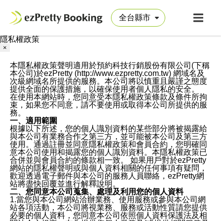
隱私權政策
×
本隱私權政策聲明適用於預約科技行銷股份有限公司(下稱
本公司)於ezPretty (http://www.ezpretty.com.tw) 網域名及
次級網域名所提供的服務。本公司將以慎重且嚴謹之態度
提供全面的保護措施，以確保使用者個人隱私的安全。
在使用本網站時，您同意受本隱私權政策條款及條件所拘
束，如果您不同意，請不要使用或取得本公司所提供的服
務。
一、適用範圍
根據以下所述，您的個人識別資料的某些部分將被揭露給
與本公司有業務合作之第三方，並可能被本公司及第三方
使用。通過註冊並同意隱私權政策和會員合約，您明確同
意本公司使用和揭露您的個人識別資料。本隱私權政策已
合併並與會員合約的條款相一致。 如果用戶對於ezPretty
網站的隱私權聲明或與個人資料相關的任何事項有疑問，
歡迎透過電子郵件與本公司的服務人員聯絡，ezPretty網
站將盡快回覆並進行解釋說明。
二、您同意本公司蒐集、處理及利用您的個人資料
1.當您與本公司網站洽辦業務、使用服務或參與本公司網
站各項活動，本公司將視業務、服務或活動性質請您提供
必要的個人資料，您同意本公司依照個人資料保護法及相