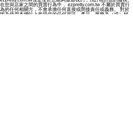
料於行銷活動資訊、商品訊息或新服務等相關行銷，且於
在您與店家之間的買賣行為中， ezpretty.com.tw 不屬於買賣行
首次行銷時，將提供您表示拒絕行銷之方式，本公司不會
為的任何相關方，不會承擔任何直接或間接責任或義務。 對於
向您索取相關費用。如您拒絕接受行銷服務或嗣後欲拒絕
因為使用本網站上所提供的任何資訊、產品、服務及（或）材
時，均可隨時通知本公司，本公司、所屬集團、關係企業
料，而產生或導致的任何損失或損害，ezpretty.com.tw 及其管
或與其合作行銷之第三方業務合作公司或第三方業務合作
理人員、員工或代表人均對此不承擔任何責任。 儘管
公司將立即停止利用您的個人資料行銷。
ezpretty.com.tw 已經盡了適當努力確保本網站上所列的服務符
四、個人資料利用之期間、地區、對象及方式如下
合合理的標準，仍不得將本網站內所列出的任何服務視為
1.期間：您同意於本公司存續期間或依法令之資料保存期
ezpretty.com.tw 推薦的服務，或是認為其代表該服務將會適用
間內，以及您的個人資料蒐集之目的消失或期限屆滿時，
於該用戶。如果該服務不適用於您，ezpretty.com.tw 將對此不
本公司得繼續保存、處理或利用您的個人資料。
承擔任何責任。
2.地區：就中華民國領域內。
網站使用者的守法義務及承諾
3.對象：本公司所屬公司(本公司)及其分公司、本公司之關
本條款構成您與 ezPretty 間之有效契約。 本條款中如有一部無
係企業、其他與本公司有業務往來或合作之機構。
效時，不影響其他條款之效力。 本條款如有未盡之處，雙方均
4.方式：以電話、簡訊、電子郵件、紙本或其他合於當時
應依誠實信用、平等互惠原則，共商解決之道。
科技之適當方式作個人資料之利用，(包括任何依法得利用
年齡和責任
之方式，但不限於使用於本網站或與外部合作之行銷)並於
你向 ezpretty.com.tw您確認您已經達到使用本網站的合法年
法令容許之範圍內，為行銷建檔、揭露、轉介或交互運用
齡。可以針對您在使用本網站時產生的任何責任，形成有約束力
予本公司及其合作對象。
的法律責任。您理解使用本網站時及他人使用您的登錄資訊使用
五、個人資料之類別
本網站時所產生的交易責任。
本聲明所指之個人資料類別如下:
網站連結
1.您提供之資料，包括您的姓名、性別、連絡方式(包括但
本網站可能包含有通往ezpretty.com.tw以外的其他方所運營網站
不限於電話、E-MAIL及地址等)、服務單位、職稱、為完
的超連結。此類超連結僅提供用於參考。此類網站不是由
成收款或付款所需之資料、IＰ位址、及其他得以直接或間
ezpretty.com.tw 控制，我們對其內容不承擔任何責任。在本網
接識別使用者身分之個人資料，及執行職務或業務之必要
站上加入通往此類網站的超連結，並非暗示我們贊同此類網站上
範圍內所需蒐集、處理及利用的個人資料。
的材料或是與其經營人之間存在任何聯繫。
2.為提升服務品質，本公司會依照所提供服務之性質，記
智慧財產權聲明
錄使用者的IP位址、以及在本公司內的瀏覽活動(例如，使
本網站上的所有資訊、內容、圖片、文字、聲音、圖像22、按
用者所使用的軟硬體、所點選的網頁)等資料，但是這些資
鈕、商標、服務標章及商品名稱均受中華民國國家法律及國際條