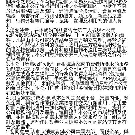
關法令之規定，在為提供您個人業務及/或提供相關服務及
活動或為本公司進行行銷分析之必要範圍內，包括但不限
於提供服務訊息及資訊、進行贈品兌換活動、會員登錄及
驗證、廣告行銷、特別活動通知、新服務、新產品之通
知、行銷分析等用途等，蒐集、處理及利用您的個人資
料。
2.請您注意，在本網站刊登廣告之第三人或與本公司
ezPretty網站連結與介接的網站，也可能蒐集您個人的資
料，凡經由本公司網站連結至第三方獨立管理、經營之網
站，其有關個人資料的保護，適用第三方或各該網站個別
的隱私權保護政策，其資料處理措施不適用本網站之隱私
權保護政策，本公司對於該等第三人或連結網站之行為不
負連帶責任。
3.本公司所屬ezPretty平台根據店家或消費者所要求的服務
功能需求或服務平台問題，本公司可使用您之前建立資料
及現在或過去在網站上的行為所取得之其他資料 (包括但
不限於手機作業系統、手機型號、手機帳號、APP設定參
數及其他資料)，來解決爭議、檢修障礙問題及執行本公司
的會員合約，本公司也有可能檢視多個會員以確認問題所
在或解決爭議。
4.您(店家或消費者)同意本公司之營運平台、集團內部、關
係企業、與有合作關係之業務夥伴交叉行銷使用，使用去
除個人識別化資料來強化統計分析網站利用方式、提升本
公司服務的內容及產品，進而提升本公司的市場行銷及促
銷、並且根據客戶的需求定義個人化製服務介面、網頁設
計及服務，這些使用改善並且調整本公司的網站使其更符
合您的需求。
5.您同意您(店家或消費者)本公司集團內部、關係企業、與