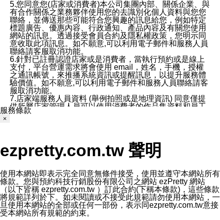
5.您同意您(店家或消費者)本公司集團內部、關係企業、與
有合作關係之業務夥伴使用您的去識別化個人資料與您您
聯絡，並傳送那些可能符合您興趣的訊息給您，例如特定
標題廣告、優惠內容、行政通知、產品內容及有關您使用
網站的訊息。透過接受會員合約及隱私權政策，您明示同
意收取此項訊息。如不願意,可以利用電子郵件和服務人員
聯絡請客服取消功能。
6.針對已註冊認證店家或是消費者，當執行預約或是線上
支付，平台營運需求將會使用 email，姓名，手機，授權
之通訊帳號，來推播系統資訊或提醒訊息，以提升服務體
驗價值。如不願意,可以利用電子郵件和服務人員聯絡請客
服取消功能。
7.店家端服務人員資料 (舉例拍照或是地理資訊) 同意僅提
供所屬店家管理人員可以使用消費者的作品集資料和員工
服務條款
打卡個人圖像行為。本公司及ezPretty平台不會做任何使
×
用。
三、本公司對您個人資料的揭露
1.基於現有服務平台的監管環境，預約科技保證不會揭露
ezpretty.com.tw 聲明
任何店家的營運資訊，且預約科技和店家均不能洩露消費
者的個人資料。然而，在某些情況下，本公司可能會因受
政府要求或法律規定，而被迫向政府或第三方提供資料。
第三方也可能非法地攔截或存取傳輸的私人通訊，或會員
使用本網站即表示完全同意無條件接受，使用並遵守本網站所有
可能濫用或誤用從本公司網站獲得的您的資料。因此，儘
條款。您與預約科技行銷股份有限公司之網站 ezPretty 網站
管本公司使用企業標準的保護措施來保護您的隱私，本公
（以下皆稱 ezpretty.com.tw ）訂此合約(下稱本條款)，這些條款
司並未承諾您的個人識別資料或私人通訊將永遠保密。
將規範詳列於下。如未閱讀或不接受此規範請勿使用本網站，一
2.根據本公司的政策，本公司不會將涉及您的個人識別資
旦使用本網站的全部或任何一部份，表示同ezpretty.com.tw意接
料出租或出售給第三方。
受本網站所有規範的約束。
3. 本公司、所屬集團、關係企業或與其合作行銷之第三方