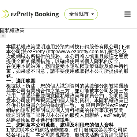
隱私權政策
×
本隱私權政策聲明適用於預約科技行銷股份有限公司(下稱
本公司)於ezPretty (http://www.ezpretty.com.tw) 網域名及
次級網域名所提供的服務。本公司將以慎重且嚴謹之態度
提供全面的保護措施，以確保使用者個人隱私的安全。
在使用本網站時，您同意受本隱私權政策條款及條件所拘
束，如果您不同意，請不要使用或取得本公司所提供的服
務。
一、適用範圍
根據以下所述，您的個人識別資料的某些部分將被揭露給
與本公司有業務合作之第三方，並可能被本公司及第三方
使用。通過註冊並同意隱私權政策和會員合約，您明確同
意本公司使用和揭露您的個人識別資料。本隱私權政策已
合併並與會員合約的條款相一致。 如果用戶對於ezPretty
網站的隱私權聲明或與個人資料相關的任何事項有疑問，
歡迎透過電子郵件與本公司的服務人員聯絡，ezPretty網
站將盡快回覆並進行解釋說明。
二、您同意本公司蒐集、處理及利用您的個人資料
1.當您與本公司網站洽辦業務、使用服務或參與本公司網
站各項活動，本公司將視業務、服務或活動性質請您提供