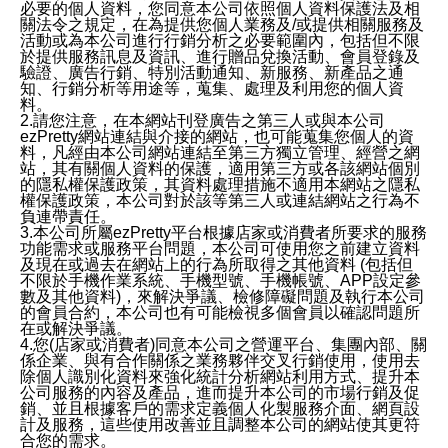
必要的個人資料，您同意本公司依照個人資料保護法及相
關法令之規定，在為提供您個人業務及/或提供相關服務及
活動或為本公司進行行銷分析之必要範圍內，包括但不限
於提供服務訊息及資訊、進行贈品兌換活動、會員登錄及
驗證、廣告行銷、特別活動通知、新服務、新產品之通
知、行銷分析等用途等，蒐集、處理及利用您的個人資
料。
2.請您注意，在本網站刊登廣告之第三人或與本公司
ezPretty網站連結與介接的網站，也可能蒐集您個人的資
料，凡經由本公司網站連結至第三方獨立管理、經營之網
站，其有關個人資料的保護，適用第三方或各該網站個別
的隱私權保護政策，其資料處理措施不適用本網站之隱私
權保護政策，本公司對於該等第三人或連結網站之行為不
負連帶責任。
3.本公司所屬ezPretty平台根據店家或消費者所要求的服務
功能需求或服務平台問題，本公司可使用您之前建立資料
及現在或過去在網站上的行為所取得之其他資料 (包括但
不限於手機作業系統、手機型號、手機帳號、APP設定參
數及其他資料)，來解決爭議、檢修障礙問題及執行本公司
的會員合約，本公司也有可能檢視多個會員以確認問題所
在或解決爭議。
4.您(店家或消費者)同意本公司之營運平台、集團內部、關
係企業、與有合作關係之業務夥伴交叉行銷使用，使用去
除個人識別化資料來強化統計分析網站利用方式、提升本
公司服務的內容及產品，進而提升本公司的市場行銷及促
銷、並且根據客戶的需求定義個人化製服務介面、網頁設
計及服務，這些使用改善並且調整本公司的網站使其更符
合您的需求。